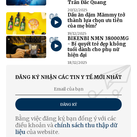
Trần Đắc Quang
20/12/2025
04
Dầu ăn dặm Mămmy trở
thành lựa chọn ưu tiên
của mẹ bỉm?
19/12/2025
05
BIKENBI NMN 38000MG
- Bí quyết trẻ đẹp không
tuổi dành cho phụ nữ
hiện đại
18/12/2025
ĐĂNG KÝ NHẬN CÁC TIN Y TẾ MỚI NHẤT
ĐĂNG KÝ
Bằng việc đăng ký, bạn đồng ý với các
điều khoản và
chính sách thu thập dữ
liệu
của website.