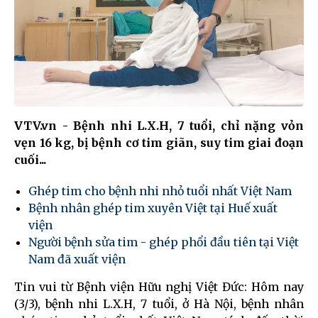
VTV.vn - Bệnh nhi L.X.H, 7 tuổi, chỉ nặng vỏn
vẹn 16 kg, bị bệnh cơ tim giãn, suy tim giai đoạn
cuối...
Ghép tim cho bệnh nhi nhỏ tuổi nhất Việt Nam
Bệnh nhân ghép tim xuyên Việt tại Huế xuất
viện
Người bệnh sửa tim - ghép phổi đầu tiên tại Việt
Nam đã xuất viện
Tin vui từ Bệnh viện Hữu nghị Việt Đức: Hôm nay
(3/3), bệnh nhi L.X.H, 7 tuổi, ở Hà Nội, bệnh nhân