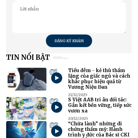
ĐĂNG KÝ KHÁM
TIN NỔI BẬT
01
Tiểu đêm - kẻ thù thầm
lặng của giấc ngủ và cách
khắc phục hiệu quả từ
Vương Niệu Đan
21/12/2025
02
S Việt AAB tri ân đối tác:
Gắn kết bền vững, tiếp sức
vươn xa
20/12/2025
03
“Chữa lành” những di
chứng thẩm mỹ: Hành
trình y đức của Bác sĩ CKI