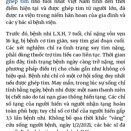
ghép tim
nhỏ tuổi nhất Việt Nam tính đến thời
điểm hiện tại và được ghép tim từ người lớn, đã
được ra viện trong niềm hân hoan của gia đình và
các y bác sĩ bệnh viện.
Trước đó, bệnh nhi L.X.H, 7 tuổi, chỉ nặng vỏn vẹn
16 kg, bị bệnh cơ tim giãn, suy tim giai đoạn cuối.
Các xét nghiệm chỉ ra tình trạng suy tim nặng,
phải dùng thuốc trợ tim liều cao liên tục. Thời gian
gần đây, tình trạng bệnh ngày càng trở nặng, mọi
phương pháp điều trị cho cháu gần như không có
hiệu quả. Bệnh nhi chỉ có một cơ hội sống duy nhất
nếu được ghép tim. May mắn, trong lúc sự sống chỉ
tính bằng ngày, bệnh nhi được một nam thanh niên
bị chết não do tai nạn giao thông hiến tạng. Các chỉ
số tạng của người hiến và người nhận tạng hoàn
toàn phù hợp, tuy chỉ số cơ thể của người hiến gấp
3,5 lần bệnh nhi. Không bỏ qua thời khắc "vàng"
cứu sống người bệnh, ngày 1/2/2021, các bác sĩ đã