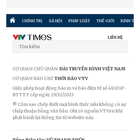
CHÍNH TRỊ
XÃ HỘI
PHÁP LUẬT
THẾ GIỚI
KINH TẾ
LIÊN HỆ
CƠ QUAN CHỦ QUẢN:
ĐÀI TRUYỀN HÌNH VIỆT NAM
CƠ QUAN BÁO CHÍ:
THỜI BÁO VTV
Giấy phép hoạt động báo in và báo điện tử số 483/GP-
BTTTT cấp ngày 29/12/2023
® Cấm sao chép dưới mọi hình thức nếu không có sự
chấp thuận bằng văn bản. Ghi rõ nguồn VTV.vn khi
phát hành lại thông tin từ website này.