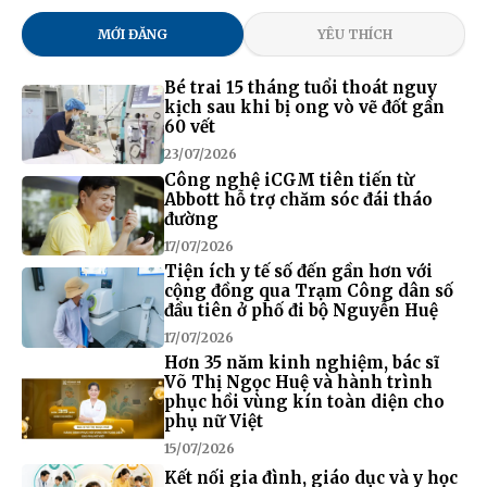
MỚI ĐĂNG
YÊU THÍCH
Bé trai 15 tháng tuổi thoát nguy
kịch sau khi bị ong vò vẽ đốt gần
60 vết
23/07/2026
Công nghệ iCGM tiên tiến từ
Abbott hỗ trợ chăm sóc đái tháo
đường
17/07/2026
Tiện ích y tế số đến gần hơn với
cộng đồng qua Trạm Công dân số
đầu tiên ở phố đi bộ Nguyễn Huệ
17/07/2026
Hơn 35 năm kinh nghiệm, bác sĩ
Võ Thị Ngọc Huệ và hành trình
phục hồi vùng kín toàn diện cho
phụ nữ Việt
15/07/2026
Kết nối gia đình, giáo dục và y học