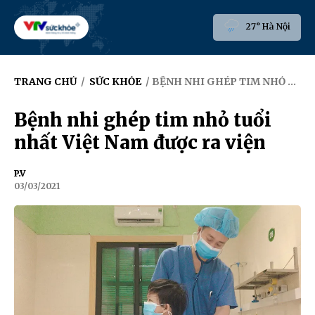
27° Hà Nội
TRANG CHỦ
/
SỨC KHỎE
/ BỆNH NHI GHÉP TIM NHỎ TUỔI NHẤT VIỆT NAM ĐƯỢC RA VIỆN
Bệnh nhi ghép tim nhỏ tuổi
nhất Việt Nam được ra viện
P.V
03/03/2021