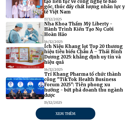
tạo liên tục về công nghệ tế bào
gốc, thúc đẩy chất lượng nhân lực y
tế Việt Nam
17/12/2025
Nha Khoa Thẩm Mỹ Liberty -
Hành Trình Kiến Tạo Nụ Cười
Hoàn Hảo
16/12/2025
Ích Niệu Khang lọt Top 20 thương
hiệu tiêu biểu Châu Á – Thái Bình
Dương 2025: khẳng định uy tín và
hiệu quả
16/12/2025
Trí Khang Pharma tổ chức thành
công "TikTok Health Business
Forum 2025": Tiên phong xu
hướng - bứt phá doanh thu ngành
dược
15/12/2025
XEM THÊM