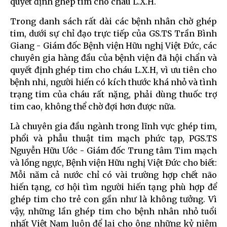
quyết định ghép tim cho cháu L.X.H.
Trong danh sách rất dài các bệnh nhân chờ ghép
tim, dưới sự chỉ đạo trực tiếp của GS.TS Trần Bình
Giang - Giám đốc Bệnh viện Hữu nghị Việt Đức, các
chuyên gia hàng đầu của bệnh viện đã hội chẩn và
quyết định ghép tim cho cháu L.X.H, vì ưu tiên cho
bệnh nhi, người hiến có kích thước khá nhỏ và tình
trạng tim của cháu rất nặng, phải dùng thuốc trợ
tim cao, không thể chờ đợi hơn được nữa.
Là chuyên gia đầu ngành trong lĩnh vực ghép tim,
phổi và phẫu thuật tim mạch phức tạp, PGS.TS
Nguyễn Hữu Ước
-
Giám đốc Trung tâm Tim mạch
và lồng ngực, Bệnh viện Hữu nghị Việt Đức cho biết:
Mỗi năm cả nước chỉ có vài trường hợp chết não
hiến tạng, cơ hội tìm người hiến tạng phù hợp để
ghép tim cho trẻ con gần như là không tưởng. Vì
vậy, những lần ghép tim cho bệnh nhân nhỏ tuổi
nhất Việt Nam luôn để lại cho ông những kỷ niệm