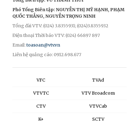
Tổng Biên tập: VŨ THANH THỦY
Phó Tổng Biên tập: NGUYỄN THỊ MỸ HẠNH, PHẠM
QUỐC THẮNG, NGUYỄN TRỌNG NINH
Tổng đài VTV: (024) 3.8355931; (024)3.8355932
Điện thoại Thời báo VTV: (024) 66897 897
Email:
toasoan@vtv.vn
Liên hệ quảng cáo: 0912.698.677
VFC
TVAd
VTVTC
VTV Broadcom
CTV
VTVCab
K+
SCTV