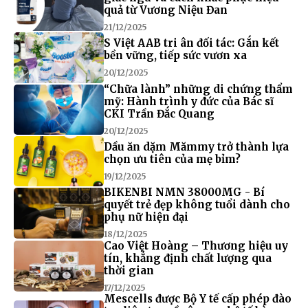
quả từ Vương Niệu Đan
21/12/2025
S Việt AAB tri ân đối tác: Gắn kết
bền vững, tiếp sức vươn xa
20/12/2025
“Chữa lành” những di chứng thẩm
mỹ: Hành trình y đức của Bác sĩ
CKI Trần Đắc Quang
20/12/2025
Dầu ăn dặm Mămmy trở thành lựa
chọn ưu tiên của mẹ bỉm?
19/12/2025
BIKENBI NMN 38000MG - Bí
quyết trẻ đẹp không tuổi dành cho
phụ nữ hiện đại
18/12/2025
Cao Việt Hoàng – Thương hiệu uy
tín, khẳng định chất lượng qua
thời gian
17/12/2025
Mescells được Bộ Y tế cấp phép đào