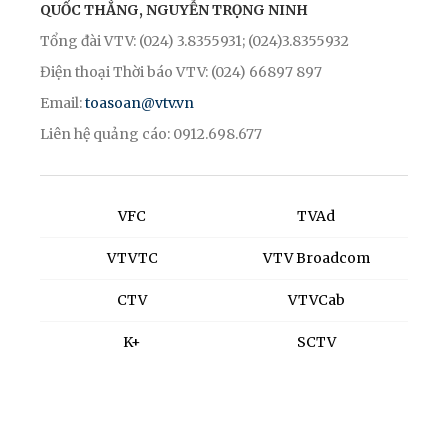
QUỐC THẮNG, NGUYỄN TRỌNG NINH
Tổng đài VTV: (024) 3.8355931; (024)3.8355932
Điện thoại Thời báo VTV: (024) 66897 897
Email:
toasoan@vtv.vn
Liên hệ quảng cáo: 0912.698.677
VFC
TVAd
VTVTC
VTV Broadcom
CTV
VTVCab
K+
SCTV