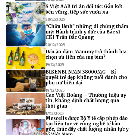
S Việt AAB tri ân đối tác: Gắn kết
bền vững, tiếp sức vươn xa
20/12/2025
“Chữa lành” những di chứng thẩm
mỹ: Hành trình y đức của Bác sĩ
CKI Trần Đắc Quang
20/12/2025
Dầu ăn dặm Mămmy trở thành lựa
chọn ưu tiên của mẹ bỉm?
19/12/2025
BIKENBI NMN 38000MG - Bí
quyết trẻ đẹp không tuổi dành cho
phụ nữ hiện đại
18/12/2025
Cao Việt Hoàng – Thương hiệu uy
tín, khẳng định chất lượng qua
thời gian
17/12/2025
Mescells được Bộ Y tế cấp phép đào
tạo liên tục về công nghệ tế bào
gốc, thúc đẩy chất lượng nhân lực y
tế Việt Nam