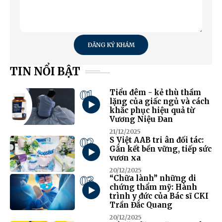
ĐĂNG KÝ KHÁM
TIN NỔI BẬT
01
Tiểu đêm - kẻ thù thầm
lặng của giấc ngủ và cách
khắc phục hiệu quả từ
Vương Niệu Đan
21/12/2025
02
S Việt AAB tri ân đối tác:
Gắn kết bền vững, tiếp sức
vươn xa
20/12/2025
03
“Chữa lành” những di
chứng thẩm mỹ: Hành
trình y đức của Bác sĩ CKI
Trần Đắc Quang
20/12/2025