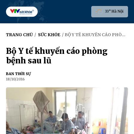
33° Hà Nội
TRANG CHỦ
/
SỨC KHỎE
/ BỘ Y TẾ KHUYẾN CÁO PHÒNG BỆNH SAU LŨ
Bộ Y tế khuyến cáo phòng
bệnh sau lũ
BAN THỜI SỰ
18/10/2016