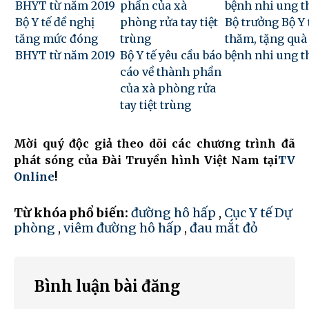
Bộ Y tế đề nghị
Bộ trưởng Bộ Y 
tăng mức đóng
thăm, tặng quà
BHYT từ năm 2019
Bộ Y tế yêu cầu báo
bệnh nhi ung t
cáo về thành phần
của xà phòng rửa
tay tiệt trùng
Mời quý độc giả theo dõi các chương trình đã
phát sóng của Đài Truyền hình Việt Nam tại
TV
Online
!
Từ khóa phổ biến:
đường hô hấp
,
Cục Y tế Dự
phòng
,
viêm đường hô hấp
,
đau mắt đỏ
Bình luận bài đăng