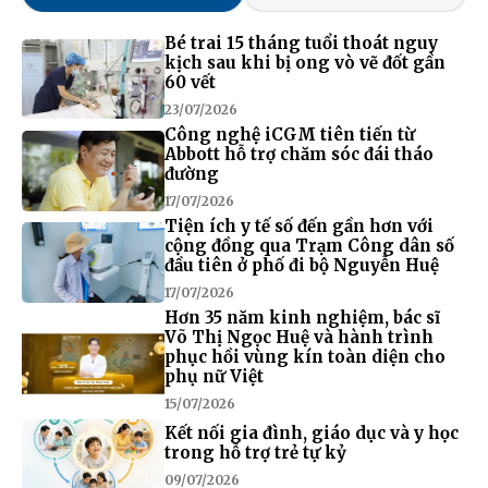
Bé trai 15 tháng tuổi thoát nguy
kịch sau khi bị ong vò vẽ đốt gần
60 vết
23/07/2026
Công nghệ iCGM tiên tiến từ
Abbott hỗ trợ chăm sóc đái tháo
đường
17/07/2026
Tiện ích y tế số đến gần hơn với
cộng đồng qua Trạm Công dân số
đầu tiên ở phố đi bộ Nguyễn Huệ
17/07/2026
Hơn 35 năm kinh nghiệm, bác sĩ
Võ Thị Ngọc Huệ và hành trình
phục hồi vùng kín toàn diện cho
phụ nữ Việt
15/07/2026
Kết nối gia đình, giáo dục và y học
trong hỗ trợ trẻ tự kỷ
09/07/2026