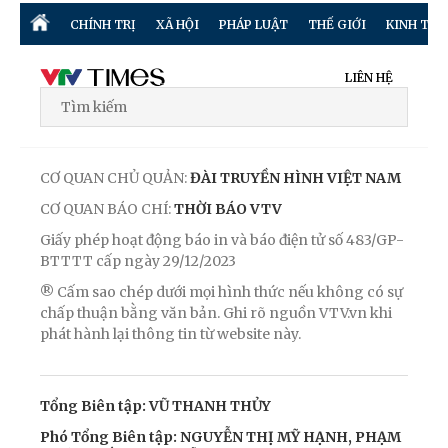
CHÍNH TRỊ
XÃ HỘI
PHÁP LUẬT
THẾ GIỚI
KINH TẾ
LIÊN HỆ
CƠ QUAN CHỦ QUẢN:
ĐÀI TRUYỀN HÌNH VIỆT NAM
CƠ QUAN BÁO CHÍ:
THỜI BÁO VTV
Giấy phép hoạt động báo in và báo điện tử số 483/GP-
BTTTT cấp ngày 29/12/2023
® Cấm sao chép dưới mọi hình thức nếu không có sự
chấp thuận bằng văn bản. Ghi rõ nguồn VTV.vn khi
phát hành lại thông tin từ website này.
Tổng Biên tập: VŨ THANH THỦY
Phó Tổng Biên tập: NGUYỄN THỊ MỸ HẠNH, PHẠM