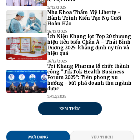
17/12/2025
Nha Khoa Thẩm Mỹ Liberty -
Hành Trình Kiến Tạo Nụ Cười
Hoàn Hảo
16/12/2025
Ích Niệu Khang lọt Top 20 thương
hiệu tiêu biểu Châu Á – Thái Bình
Dương 2025: khẳng định uy tín và
hiệu quả
16/12/2025
Trí Khang Pharma tổ chức thành
công "TikTok Health Business
Forum 2025": Tiên phong xu
hướng - bứt phá doanh thu ngành
dược
15/12/2025
XEM THÊM
MỚI ĐĂNG
YÊU THÍCH