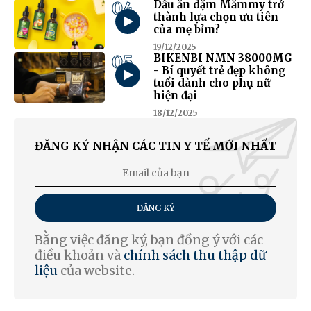
04
Dầu ăn dặm Mămmy trở
thành lựa chọn ưu tiên
của mẹ bỉm?
19/12/2025
05
BIKENBI NMN 38000MG
- Bí quyết trẻ đẹp không
tuổi dành cho phụ nữ
hiện đại
18/12/2025
ĐĂNG KÝ NHẬN CÁC TIN Y TẾ MỚI NHẤT
ĐĂNG KÝ
Bằng việc đăng ký, bạn đồng ý với các
điều khoản và
chính sách thu thập dữ
liệu
của website.