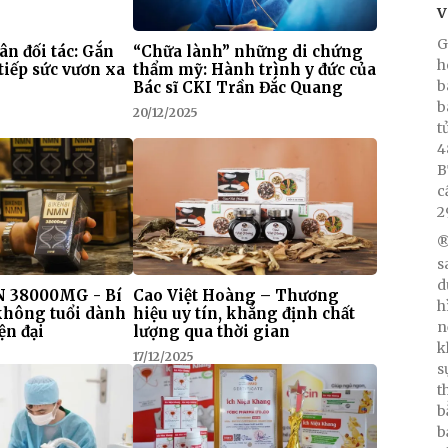
V
G
 ân đối tác: Gắn
“Chữa lành” những di chứng
h
tiếp sức vươn xa
thẩm mỹ: Hành trình y đức của
b
Bác sĩ CKI Trần Đắc Quang
b
20/12/2025
t
4
B
c
2
®
s
d
 38000MG - Bí
Cao Việt Hoàng – Thương
h
 không tuổi dành
hiệu uy tín, khẳng định chất
n
ện đại
lượng qua thời gian
k
17/12/2025
s
t
b
b