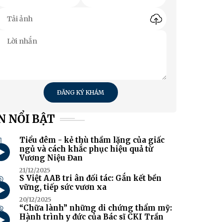
ĐĂNG KÝ KHÁM
N NỔI BẬT
1
Tiểu đêm - kẻ thù thầm lặng của giấc
ngủ và cách khắc phục hiệu quả từ
Vương Niệu Đan
21/12/2025
2
S Việt AAB tri ân đối tác: Gắn kết bền
vững, tiếp sức vươn xa
20/12/2025
3
“Chữa lành” những di chứng thẩm mỹ:
Hành trình y đức của Bác sĩ CKI Trần