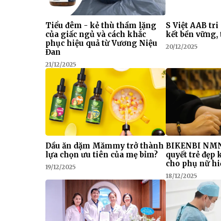
Tiểu đêm - kẻ thù thầm lặng
S Việt AAB tri
của giấc ngủ và cách khắc
kết bền vững, 
phục hiệu quả từ Vương Niệu
20/12/2025
Đan
21/12/2025
Dầu ăn dặm Mămmy trở thành
BIKENBI NMN
lựa chọn ưu tiên của mẹ bỉm?
quyết trẻ đẹp
cho phụ nữ hi
19/12/2025
18/12/2025