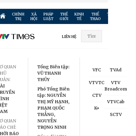
CHÍNH
XÃ
PHÁP
THẾ
KINH
THỂ
TRUYỀN
GIẢ
TRỊ
HỘI
LUẬT
GIỚI
TẾ
THAO
HÌNH
TR
LIÊN HỆ
Ơ QUAN
Tổng Biên tập:
VFC
TVAd
HỦ
VŨ THANH
UẢN:
THỦY
VTVTC
VTV
ÀI
Phó Tổng Biên
Broadcom
RUYỀN
tập: NGUYỄN
CTV
ÌNH
THỊ MỸ HẠNH,
VTVCab
IỆT
PHẠM QUỐC
K+
NAM
THẮNG,
SCTV
Ơ QUAN
NGUYỄN
ÁO CHÍ:
TRỌNG NINH
HỜI BÁO