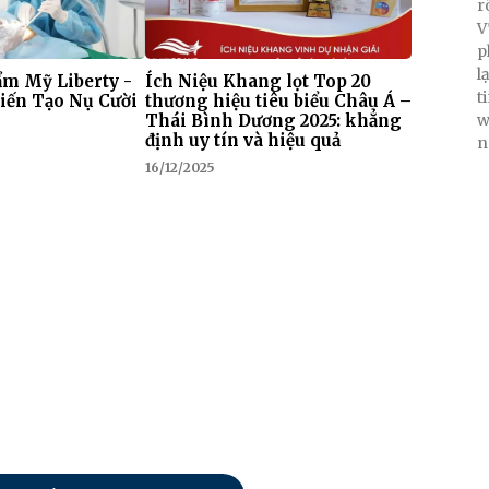
r
V
p
l
m Mỹ Liberty -
Ích Niệu Khang lọt Top 20
t
iến Tạo Nụ Cười
thương hiệu tiêu biểu Châu Á –
Thái Bình Dương 2025: khẳng
w
định uy tín và hiệu quả
n
16/12/2025