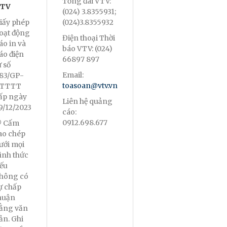
Tổng đài VTV:
TV
(024) 3.8355931;
iấy phép
(024)3.8355932
oạt động
Điện thoại Thời
áo in và
báo VTV: (024)
áo điện
66897 897
ử số
Email:
83/GP-
toasoan@vtv.vn
TTTT
ấp ngày
Liên hệ quảng
9/12/2023
cáo:
0912.698.677
 Cấm
ao chép
ưới mọi
ình thức
ếu
hông có
ự chấp
huận
ằng văn
ản. Ghi