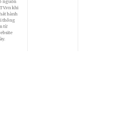
õ nguồn
TV.vn khi
hát hành
ại thông
in từ
ebsite
ày.