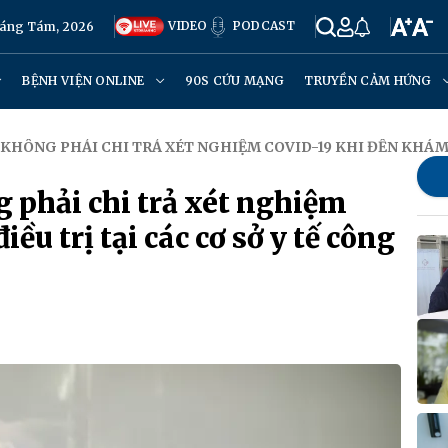
VIDEO
PODCAST
háng Tám, 2026
BỆNH VIỆN ONLINE
90S CỨU MẠNG
TRUYỀN CẢM HỨNG
H KHÔNG PHẢI CHI TRẢ XÉT NGHIỆM COVID-19 KHI ĐẾN KHÁM, 
g phải chi trả xét nghiệm
u trị tại các cơ sở y tế công