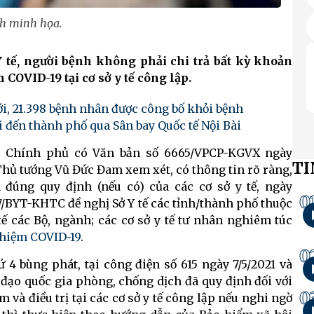
h minh họa.
 tế, người bệnh không phải chi trả bất kỳ khoản
COVID-19 tại cơ sở y tế công lập.
ới, 21.398 bệnh nhân được công bố khỏi bệnh
i đến thành phố qua Sân bay Quốc tế Nội Bài
ng Chính phủ có Văn bản số 6665/VPCP-KGVX ngày
TI
 Thủ tướng Vũ Đức Đam xem xét, có thông tin rõ ràng,
 đúng quy định (nếu có) của các cơ sở y tế, ngày
0
157/BYT-KHTC đề nghị Sở Y tế các tỉnh/thành phố thuộc
 tế các Bộ, ngành; các cơ sở y tế tư nhân nghiêm túc
ghiệm COVID-19
.
0
 4 bùng phát, tại công điện số 615 ngày 7/5/2021 và
 đạo quốc gia phòng, chống dịch đã quy định đối với
0
 và điều trị tại các cơ sở y tế công lập nếu nghi ngờ