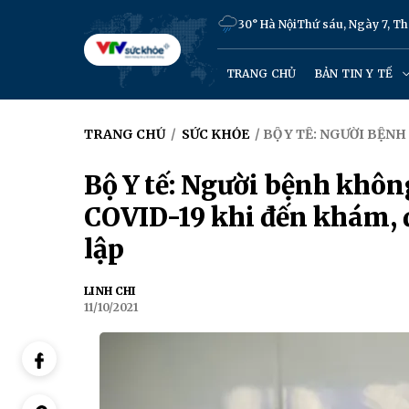
30° Hà Nội
Thứ sáu, Ngày 7, T
TRANG CHỦ
BẢN TIN Y TẾ
TRANG CHỦ
/
SỨC KHỎE
/ BỘ Y TẾ: NGƯỜI BỆN
Bộ Y tế: Người bệnh khôn
COVID-19 khi đến khám, điề
lập
LINH CHI
11/10/2021