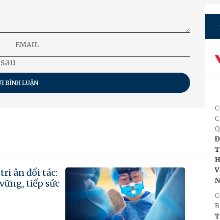
 sau
I BÌNH LUẬN
C
C
Q
Đ
T
H
V
C
B
T