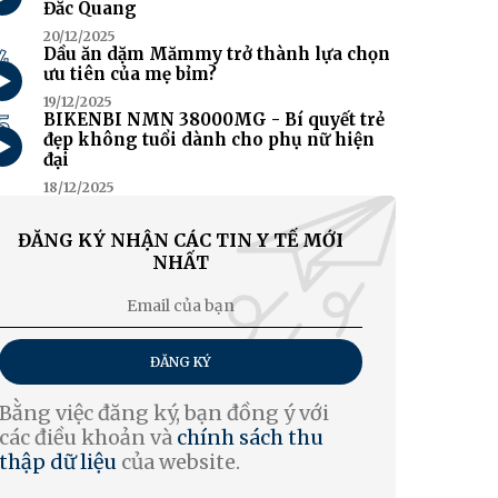
Đắc Quang
20/12/2025
4
Dầu ăn dặm Mămmy trở thành lựa chọn
ưu tiên của mẹ bỉm?
19/12/2025
5
BIKENBI NMN 38000MG - Bí quyết trẻ
đẹp không tuổi dành cho phụ nữ hiện
đại
18/12/2025
ĐĂNG KÝ NHẬN CÁC TIN Y TẾ MỚI
NHẤT
ĐĂNG KÝ
Bằng việc đăng ký, bạn đồng ý với
các điều khoản và
chính sách thu
thập dữ liệu
của website.