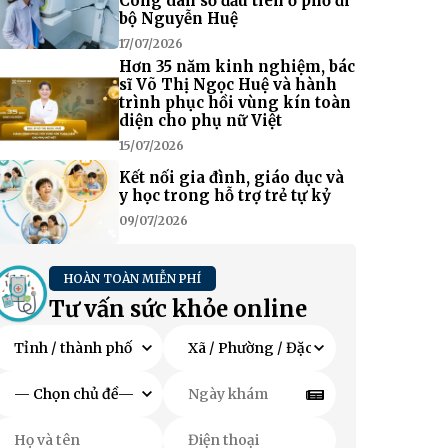
Công dân số đầu tiên ở phố đi
bộ Nguyễn Huệ
17/07/2026
Hơn 35 năm kinh nghiệm, bác
sĩ Võ Thị Ngọc Huệ và hành
trình phục hồi vùng kín toàn
diện cho phụ nữ Việt
15/07/2026
Kết nối gia đình, giáo dục và
y học trong hỗ trợ trẻ tự kỷ
09/07/2026
HOÀN TOÀN MIỄN PHÍ
Tư vấn sức khỏe online