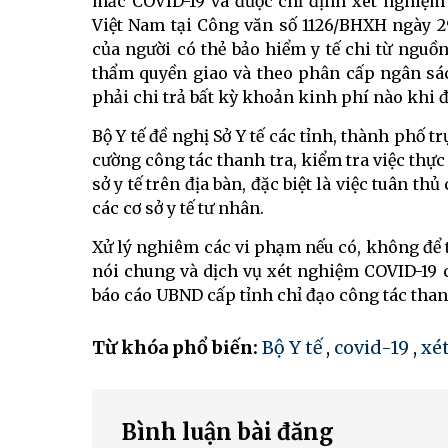
mắc COVID-19 và được chỉ định xét nghiệm
Việt Nam tại Công văn số 1126/BHXH ngày 29
của người có thẻ bảo hiểm y tế chi từ ngu
thẩm quyền giao và theo phân cấp ngân sá
phải chi trả bất kỳ khoản kinh phí nào khi 
Bộ Y tế đề nghị Sở Y tế các tỉnh, thành phố
cường công tác thanh tra, kiểm tra việc thực 
sở y tế trên địa bàn, đặc biệt là việc tuân t
các cơ sở y tế tư nhân.
Xử lý nghiêm các vi phạm nếu có, không để tì
nói chung và dịch vụ xét nghiệm COVID-19 củ
báo cáo UBND cấp tỉnh chỉ đạo công tác thanh
Từ khóa phổ biến:
Bộ Y tế
,
covid-19
,
xé
Bình luận bài đăng