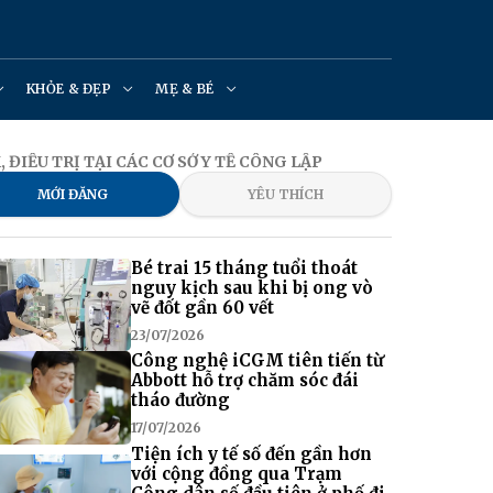
KHỎE & ĐẸP
MẸ & BÉ
ĐIỀU TRỊ TẠI CÁC CƠ SỞ Y TẾ CÔNG LẬP
MỚI ĐĂNG
YÊU THÍCH
Bé trai 15 tháng tuổi thoát
nguy kịch sau khi bị ong vò
vẽ đốt gần 60 vết
23/07/2026
Công nghệ iCGM tiên tiến từ
Abbott hỗ trợ chăm sóc đái
tháo đường
17/07/2026
Tiện ích y tế số đến gần hơn
với cộng đồng qua Trạm