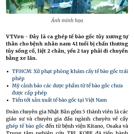
Ảnh minh họa
VTV.vn - Đây là ca ghép tế bào gốc tủy xương tự
thân cho bệnh nhân nam 41 tuổi bị chấn thương
tủy sống cổ, liệt 2 chân, yếu 2 tay phải di chuyển
bằng xe lăn.
TP.HCM: Xử phạt phòng khám cấy tế bào gốc trái
phép
Mỹ cảnh báo các dược phẩm từ tế bào gốc chưa
được cấp phép
Tiến tới sản xuất tế bào gốc tại Việt Nam
Đoàn chuyên gia Nhật Bản gồm 5 thành viên là các
giáo sư và chuyên gia đầu ngành chuyên về cấy
ghép tế bào gốc
đến từ bệnh viện Kitano, Osaka và
Trung tâm nghiên cứu TRI, KOBE đã tiến hành