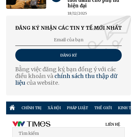
tuổi dành cho phụ nữ
hiện đại
18/12/2025
ĐĂNG KÝ NHẬN CÁC TIN Y TẾ MỚI NHẤT
ĐĂNG KÝ
Bằng việc đăng ký, bạn đồng ý với các
điều khoản và
chính sách thu thập dữ
liệu
của website.
CHÍNH TRỊ
XÃ HỘI
PHÁP LUẬT
THẾ GIỚI
KINH TẾ
LIÊN HỆ