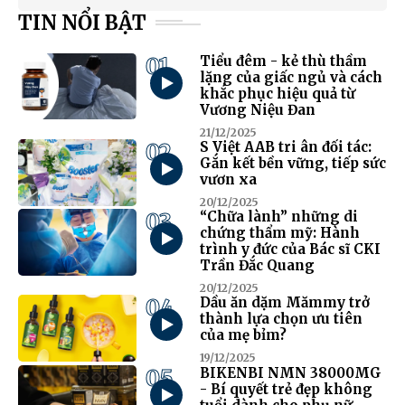
TIN NỔI BẬT
01
Tiểu đêm - kẻ thù thầm
lặng của giấc ngủ và cách
khắc phục hiệu quả từ
Vương Niệu Đan
21/12/2025
02
S Việt AAB tri ân đối tác:
Gắn kết bền vững, tiếp sức
vươn xa
20/12/2025
03
“Chữa lành” những di
chứng thẩm mỹ: Hành
trình y đức của Bác sĩ CKI
Trần Đắc Quang
20/12/2025
04
Dầu ăn dặm Mămmy trở
thành lựa chọn ưu tiên
của mẹ bỉm?
19/12/2025
05
BIKENBI NMN 38000MG
- Bí quyết trẻ đẹp không