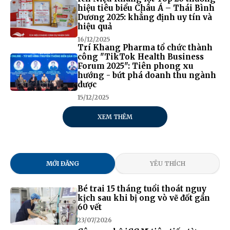
hiệu tiêu biểu Châu Á – Thái Bình
Dương 2025: khẳng định uy tín và
hiệu quả
16/12/2025
Trí Khang Pharma tổ chức thành
công "TikTok Health Business
Forum 2025": Tiên phong xu
hướng - bứt phá doanh thu ngành
dược
15/12/2025
XEM THÊM
MỚI ĐĂNG
YÊU THÍCH
Bé trai 15 tháng tuổi thoát nguy
kịch sau khi bị ong vò vẽ đốt gần
60 vết
23/07/2026