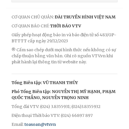
CƠ QUAN CHỦ QUẢN:
ĐÀI TRUYỀN HÌNH VIỆT NAM
CƠ QUAN BÁO CHÍ:
THỜI BÁO VTV
Giấy phép hoạt động báo in và báo điện tử số 483/GP-
BTTTT cấp ngày 29/12/2023
® Cấm sao chép dưới mọi hình thức nếu không có sự
chấp thuận bằng văn bản. Ghi rõ nguồn VTV.vn khi
phát hành lại thông tin từ website này.
Tổng Biên tập: VŨ THANH THỦY
Phó Tổng Biên tập: NGUYỄN THỊ MỸ HẠNH, PHẠM
QUỐC THẮNG, NGUYỄN TRỌNG NINH
Tổng đài VTV: (024) 3.8355931; (024)3.8355932
Điện thoại Thời báo VTV: (024) 66897 897
Email:
toasoan@vtv.vn