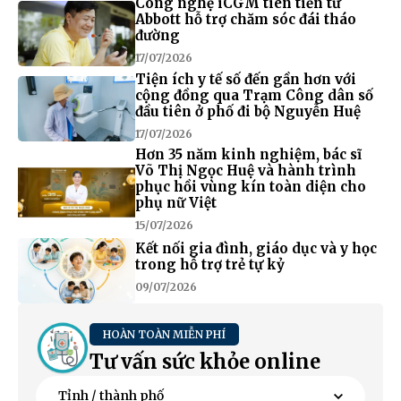
Công nghệ iCGM tiên tiến từ
Abbott hỗ trợ chăm sóc đái tháo
đường
17/07/2026
Tiện ích y tế số đến gần hơn với
cộng đồng qua Trạm Công dân số
đầu tiên ở phố đi bộ Nguyễn Huệ
17/07/2026
Hơn 35 năm kinh nghiệm, bác sĩ
Võ Thị Ngọc Huệ và hành trình
phục hồi vùng kín toàn diện cho
phụ nữ Việt
15/07/2026
Kết nối gia đình, giáo dục và y học
trong hỗ trợ trẻ tự kỷ
09/07/2026
HOÀN TOÀN MIỄN PHÍ
Tư vấn sức khỏe online