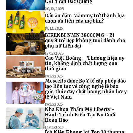
CKI Trần Đắc Quang
20/12/2025
Dầu ăn dặm Mămmy trở thành lựa
chọn ưu tiên của mẹ bỉm?
19/12/2025
BIKENBI NMN 38000MG - Bí
quyết trẻ đẹp không tuổi dành cho
phụ nữ hiện đại
18/12/2025
Cao Việt Hoàng – Thương hiệu uy
tín, khẳng định chất lượng qua
thời gian
17/12/2025
Mescells được Bộ Y tế cấp phép đào
tạo liên tục về công nghệ tế bào
gốc, thúc đẩy chất lượng nhân lực y
tế Việt Nam
17/12/2025
Nha Khoa Thẩm Mỹ Liberty -
Hành Trình Kiến Tạo Nụ Cười
Hoàn Hảo
16/12/2025
Ích Niệu Khang lọt Top 20 thương