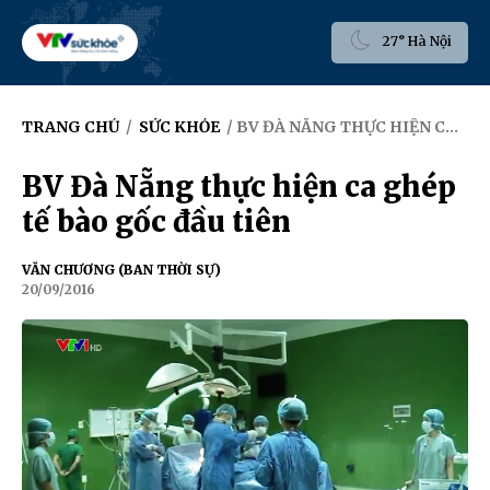
27° Hà Nội
TRANG CHỦ
/
SỨC KHỎE
/ BV ĐÀ NẴNG THỰC HIỆN CA GHÉP TẾ BÀO GỐC ĐẦU TIÊN
BV Đà Nẵng thực hiện ca ghép
tế bào gốc đầu tiên
VĂN CHƯƠNG (BAN THỜI SỰ)
20/09/2016