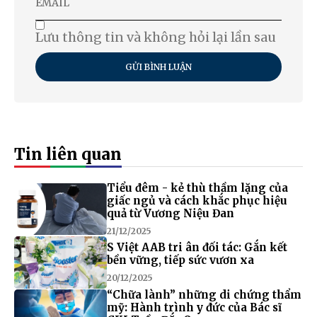
Lưu thông tin và không hỏi lại lần sau
GỬI BÌNH LUẬN
Tin liên quan
Tiểu đêm - kẻ thù thầm lặng của
giấc ngủ và cách khắc phục hiệu
quả từ Vương Niệu Đan
21/12/2025
S Việt AAB tri ân đối tác: Gắn kết
bền vững, tiếp sức vươn xa
20/12/2025
“Chữa lành” những di chứng thẩm
mỹ: Hành trình y đức của Bác sĩ