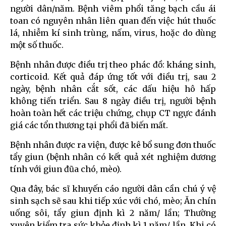
người dân/năm. Bệnh viêm phổi tăng bạch cầu ái
toan có nguyên nhân liên quan đến việc hút thuốc
lá, nhiễm kí sinh trùng, nấm, virus, hoặc do dùng
một số thuốc.
Bệnh nhân được điều trị theo phác đồ: kháng sinh,
corticoid. Kết quả đáp ứng tốt với điều trị, sau 2
ngày, bệnh nhân cắt sốt, các dấu hiệu hô hấp
không tiến triển. Sau 8 ngày điều trị, người bệnh
hoàn toàn hết các triệu chứng, chụp CT ngực đánh
giá các tổn thương tại phổi đã biến mất.
Bệnh nhân được ra viện, được kê bổ sung đơn thuốc
tẩy giun (bệnh nhân có kết quả xét nghiệm dương
tính với giun đũa chó, mèo).
Qua đây, bác sĩ khuyến cáo người dân cần chú ý vệ
sinh sạch sẽ sau khi tiếp xúc với chó, mèo; Ăn chín
uống sôi, tẩy giun định kì 2 năm/ lần; Thường
xuyên kiểm tra sức khỏe định kì 1 năm/ lần. Khi có