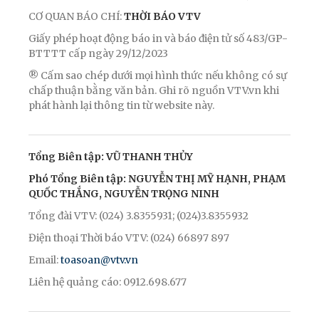
CƠ QUAN BÁO CHÍ:
THỜI BÁO VTV
Giấy phép hoạt động báo in và báo điện tử số 483/GP-
BTTTT cấp ngày 29/12/2023
® Cấm sao chép dưới mọi hình thức nếu không có sự
chấp thuận bằng văn bản. Ghi rõ nguồn VTV.vn khi
phát hành lại thông tin từ website này.
Tổng Biên tập: VŨ THANH THỦY
Phó Tổng Biên tập: NGUYỄN THỊ MỸ HẠNH, PHẠM
QUỐC THẮNG, NGUYỄN TRỌNG NINH
Tổng đài VTV: (024) 3.8355931; (024)3.8355932
Điện thoại Thời báo VTV: (024) 66897 897
Email:
toasoan@vtv.vn
Liên hệ quảng cáo: 0912.698.677