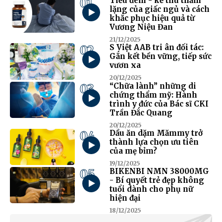
01
Tiểu đêm - kẻ thù thầm
lặng của giấc ngủ và cách
khắc phục hiệu quả từ
Vương Niệu Đan
21/12/2025
02
S Việt AAB tri ân đối tác:
Gắn kết bền vững, tiếp sức
vươn xa
20/12/2025
03
“Chữa lành” những di
chứng thẩm mỹ: Hành
trình y đức của Bác sĩ CKI
Trần Đắc Quang
20/12/2025
04
Dầu ăn dặm Mămmy trở
thành lựa chọn ưu tiên
của mẹ bỉm?
19/12/2025
05
BIKENBI NMN 38000MG
- Bí quyết trẻ đẹp không
tuổi dành cho phụ nữ
hiện đại
18/12/2025