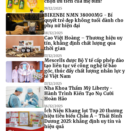
chọn ưu tiên của mẹ bỉm?
19/12/2025
BIKENBI NMN 38000MG - Bí
quyết trẻ đẹp không tuổi dành cho
phụ nữ hiện đại
18/12/2025
Cao Việt Hoàng – Thương hiệu uy
tín, khẳng định chất lượng qua
thời gian
17/12/2025
Mescells được Bộ Y tế cấp phép đào
tạo liên tục về công nghệ tế bào
gốc, thúc đẩy chất lượng nhân lực y
tế Việt Nam
17/12/2025
Nha Khoa Thẩm Mỹ Liberty -
Hành Trình Kiến Tạo Nụ Cười
Hoàn Hảo
16/12/2025
Ích Niệu Khang lọt Top 20 thương
hiệu tiêu biểu Châu Á – Thái Bình
Dương 2025: khẳng định uy tín và
hiệu quả