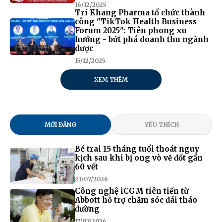
16/12/2025
Trí Khang Pharma tổ chức thành
công "TikTok Health Business
Forum 2025": Tiên phong xu
hướng - bứt phá doanh thu ngành
dược
15/12/2025
XEM THÊM
MỚI ĐĂNG
YÊU THÍCH
Bé trai 15 tháng tuổi thoát nguy
kịch sau khi bị ong vò vẽ đốt gần
60 vết
23/07/2026
Công nghệ iCGM tiên tiến từ
Abbott hỗ trợ chăm sóc đái tháo
đường
17/07/2026