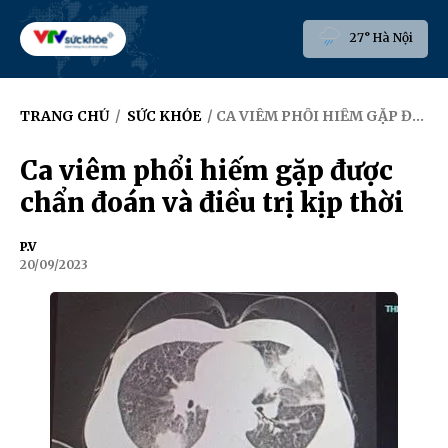
27° Hà Nội
TRANG CHỦ
/
SỨC KHỎE
/ CA VIÊM PHỔI HIẾM GẶP ĐƯỢC CHẨN ĐOÁN VÀ ĐIỀU TRỊ KỊP THỜI
Ca viêm phổi hiếm gặp được
chẩn đoán và điều trị kịp thời
P.V
20/09/2023