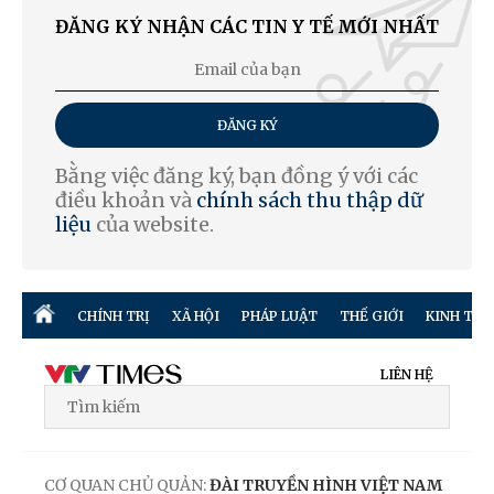
ĐĂNG KÝ NHẬN CÁC TIN Y TẾ MỚI NHẤT
ĐĂNG KÝ
Bằng việc đăng ký, bạn đồng ý với các
điều khoản và
chính sách thu thập dữ
liệu
của website.
CHÍNH TRỊ
XÃ HỘI
PHÁP LUẬT
THẾ GIỚI
KINH TẾ
LIÊN HỆ
CƠ QUAN CHỦ QUẢN:
ĐÀI TRUYỀN HÌNH VIỆT NAM