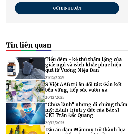
GỬI BÌNH LUẬN
Tin liên quan
Tiểu đêm - kẻ thù thầm lặng của
giấc ngủ và cách khắc phục hiệu
quả từ Vương Niệu Đan
21/12/2025
S Việt AAB tri ân đối tác: Gắn kết
bền vững, tiếp sức vươn xa
20/12/2025
“Chữa lành” những di chứng thẩm
mỹ: Hành trình y đức của Bác sĩ
CKI Trần Đắc Quang
20/12/2025
Dầu ăn dặm Mămmy trở thành lựa