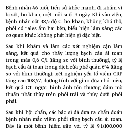
Bệnh nhân 46 tuổi, tiền sử khỏe mạnh, đi khám vì
bị sốt, ho khan, mệt mỏi suốt 3 ngày. Khi vào viện,
bệnh nhân sốt 38,5 độ C, ho khan, không khó thở,
phổi có rales ẩm hai bên, biểu hiện lâm sàng các
cơ quan khác không phát hiện gì đặc biệt.
Sau khi khám và làm các xét nghiệm cận lâm
sàng, kết quả cho thấy lượng bạch cầu ái toan
trong máu 0,6 G/l (tăng so với bình thường), tỷ lệ
bạch cầu ái toan trong dịch rửa phế quản 6% (tăng
so với bình thường); xét nghiệm yếu tố viêm CRP
tăng cao 108,57; dương tính với giun đũa chó mèo;
kết quả CT ngực: hình ảnh tổn thương đám mờ
thuần nhất thùy trên phổi trái và thùy dưới phổi
phải.
Sau khi hội chẩn, các bác sĩ đã đưa ra chẩn đoán
bệnh nhân mắc viêm phổi tăng bạch cầu ái toan.
Đây là một bệnh hiếm gặp với tỷ lệ 9,1/100.000