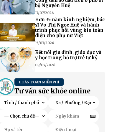
Công dân số đầu tiên ở phố đi
bộ Nguyễn Huệ
17/07/2026
Hơn 35 năm kinh nghiệm, bác
sĩ Võ Thị Ngọc Huệ và hành
trình phục hồi vùng kín toàn
diện cho phụ nữ Việt
15/07/2026
Kết nối gia đình, giáo dục và
y học trong hỗ trợ trẻ tự kỷ
09/07/2026
HOÀN TOÀN MIỄN PHÍ
Tư vấn sức khỏe online