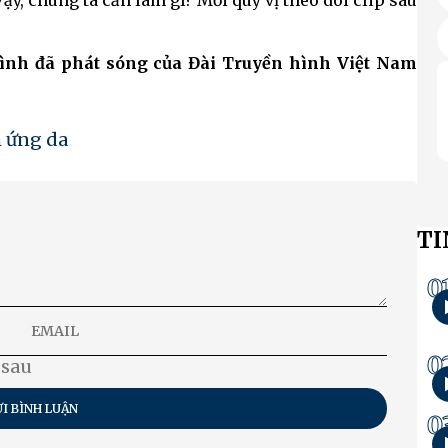
y, chúng ta cần làm gì? Mời quý vị theo dõi clip sau
rình đã phát sóng của Đài Truyền hình Việt Nam
h ứng da
TI
0
0
 sau
I BÌNH LUẬN
0