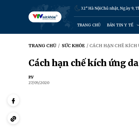
32° Hà Nội
Chủ nhật, Ngày 9, 
TRANG CHỦ
BẢN TIN Y TẾ
TRANG CHỦ
/
SỨC KHỎE
/ CÁCH HẠN CHẾ KÍCH
Cách hạn chế kích ứng da
P.V
27/05/2020