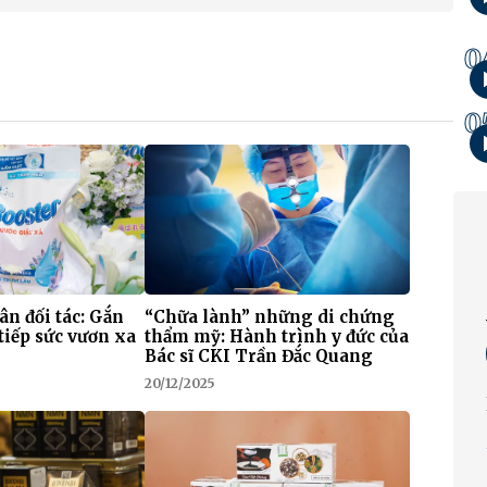
0
0
 ân đối tác: Gắn
“Chữa lành” những di chứng
tiếp sức vươn xa
thẩm mỹ: Hành trình y đức của
Bác sĩ CKI Trần Đắc Quang
20/12/2025