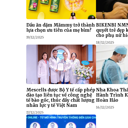
Dầu ăn dặm Mămmy trở thành
BIKENBI NMN
lựa chọn ưu tiên của mẹ bỉm?
quyết trẻ đẹp
cho phụ nữ hi
19/12/2025
18/12/2025
Mescells được Bộ Y tế cấp phép
Nha Khoa Thẩ
đào tạo liên tục về công nghệ
Hành Trình K
tế bào gốc, thúc đẩy chất lượng
Hoàn Hảo
nhân lực y tế Việt Nam
16/12/2025
17/12/2025