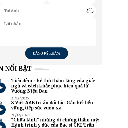
ĐĂNG KÝ KHÁM
N NỔI BẬT
1
Tiểu đêm - kẻ thù thầm lặng của giấc
ngủ và cách khắc phục hiệu quả từ
Vương Niệu Đan
21/12/2025
2
S Việt AAB tri ân đối tác: Gắn kết bền
vững, tiếp sức vươn xa
20/12/2025
3
“Chữa lành” những di chứng thẩm mỹ:
Hành trình y đức của Bác sĩ CKI Trần