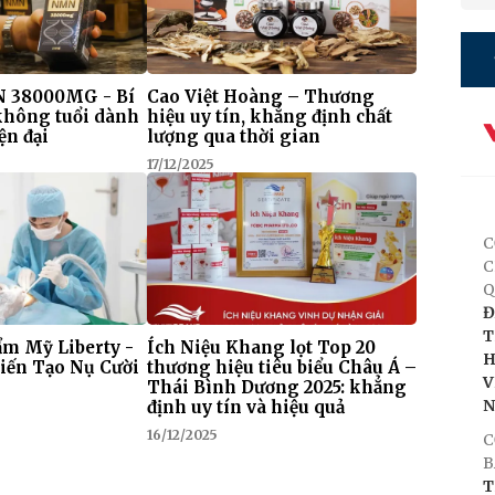
 38000MG - Bí
Cao Việt Hoàng – Thương
 không tuổi dành
hiệu uy tín, khẳng định chất
ện đại
lượng qua thời gian
17/12/2025
C
C
Q
Đ
T
m Mỹ Liberty -
Ích Niệu Khang lọt Top 20
H
iến Tạo Nụ Cười
thương hiệu tiêu biểu Châu Á –
V
Thái Bình Dương 2025: khẳng
định uy tín và hiệu quả
16/12/2025
C
B
T