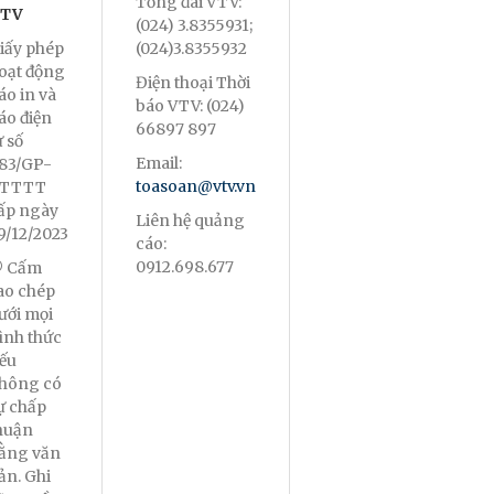
Tổng đài VTV:
TV
(024) 3.8355931;
iấy phép
(024)3.8355932
oạt động
Điện thoại Thời
áo in và
báo VTV: (024)
áo điện
66897 897
ử số
Email:
83/GP-
toasoan@vtv.vn
TTTT
ấp ngày
Liên hệ quảng
9/12/2023
cáo:
0912.698.677
 Cấm
ao chép
ưới mọi
ình thức
ếu
hông có
ự chấp
huận
ằng văn
ản. Ghi