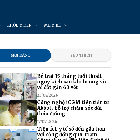
KHỎE & ĐẸP
MẸ & BÉ
MỚI ĐĂNG
YÊU THÍCH
Bé trai 15 tháng tuổi thoát
nguy kịch sau khi bị ong vò
vẽ đốt gần 60 vết
23/07/2026
Công nghệ iCGM tiên tiến từ
Abbott hỗ trợ chăm sóc đái
tháo đường
17/07/2026
Tiện ích y tế số đến gần hơn
với cộng đồng qua Trạm