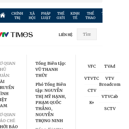
CHÍNH
XÃ
PHÁP
THẾ
KINH
THỂ
TRUYỀN
GIẢ
TRỊ
HỘI
LUẬT
GIỚI
TẾ
THAO
HÌNH
TR
LIÊN HỆ
Ơ QUAN
Tổng Biên tập:
VFC
TVAd
HỦ
VŨ THANH
UẢN:
THỦY
VTVTC
VTV
ÀI
Phó Tổng Biên
Broadcom
RUYỀN
tập: NGUYỄN
CTV
ÌNH
THỊ MỸ HẠNH,
VTVCab
IỆT
PHẠM QUỐC
K+
NAM
THẮNG,
SCTV
Ơ QUAN
NGUYỄN
ÁO CHÍ:
TRỌNG NINH
HỜI BÁO