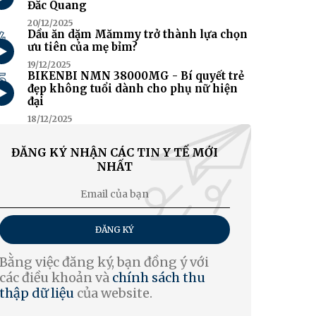
Đắc Quang
20/12/2025
4
Dầu ăn dặm Mămmy trở thành lựa chọn
ưu tiên của mẹ bỉm?
19/12/2025
5
BIKENBI NMN 38000MG - Bí quyết trẻ
đẹp không tuổi dành cho phụ nữ hiện
đại
18/12/2025
ĐĂNG KÝ NHẬN CÁC TIN Y TẾ MỚI
NHẤT
ĐĂNG KÝ
Bằng việc đăng ký, bạn đồng ý với
các điều khoản và
chính sách thu
thập dữ liệu
của website.