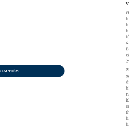
V
G
h
b
b
t
4
B
c
2
®
XEM THÊM
s
d
h
n
k
s
t
b
b