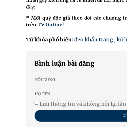
nhân gây kích ứng da và khiến da nổi mụn. Vậ
đây:
* Mời quý độc giả theo dõi các chương t
trên
TV Online
!
Từ khóa phổ biến:
đeo khẩu trang
,
kíc
Bình luận bài đăng
Lưu thông tin và không hỏi lại lần
GỬ