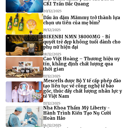
CKI Trần Đắc Quang
20/12/2025
Dầu ăn dặm Mămmy trở thành lựa
chọn ưu tiên của mẹ bỉm?
19/12/2025
BIKENBI NMN 38000MG - Bí
quyết trẻ đẹp không tuổi dành cho
phụ nữ hiện đại
18/12/2025
Cao Việt Hoàng – Thương hiệu uy
tín, khẳng định chất lượng qua
thời gian
17/12/2025
Mescells được Bộ Y tế cấp phép đào
tạo liên tục về công nghệ tế bào
gốc, thúc đẩy chất lượng nhân lực y
tế Việt Nam
17/12/2025
Nha Khoa Thẩm Mỹ Liberty -
Hành Trình Kiến Tạo Nụ Cười
Hoàn Hảo
16/12/2025