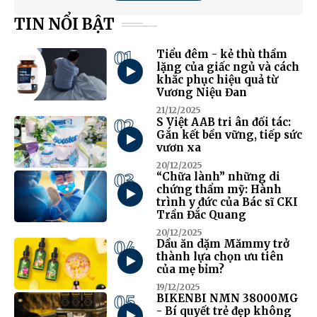
TIN NỔI BẬT
01
Tiểu đêm - kẻ thù thầm
lặng của giấc ngủ và cách
khắc phục hiệu quả từ
Vương Niệu Đan
21/12/2025
02
S Việt AAB tri ân đối tác:
Gắn kết bền vững, tiếp sức
vươn xa
20/12/2025
03
“Chữa lành” những di
chứng thẩm mỹ: Hành
trình y đức của Bác sĩ CKI
Trần Đắc Quang
20/12/2025
04
Dầu ăn dặm Mămmy trở
thành lựa chọn ưu tiên
của mẹ bỉm?
19/12/2025
05
BIKENBI NMN 38000MG
- Bí quyết trẻ đẹp không