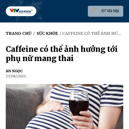
33° Hà Nội
TRANG CHỦ
/
SỨC KHỎE
/ CAFFEINE CÓ THỂ ẢNH HƯỞNG TỚI PHỤ NỮ MANG THAI
Caffeine có thể ảnh hưởng tới
phụ nữ mang thai
AN NGỌC
27/08/2020