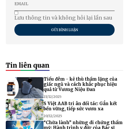
Lưu thông tin và không hỏi lại lần sau
GỬI BÌNH LUẬN
Tin liên quan
Tiểu đêm - kẻ thù thầm lặng của
giấc ngủ và cách khắc phục hiệu
quả từ Vương Niệu Đan
21/12/2025
S Việt AAB tri ân đối tác: Gắn kết
bền vững, tiếp sức vươn xa
20/12/2025
“Chữa lành” những di chứng thẩm
mỹ: Hành trình y đức của Bác sĩ