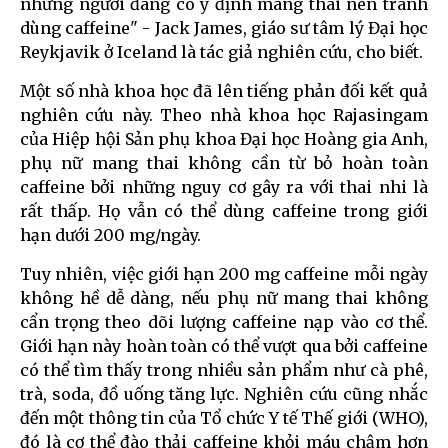
những người đang có ý định mang thai nên tránh
dùng caffeine" - Jack James, giáo sư tâm lý Đại học
Reykjavik ở Iceland là tác giả nghiên cứu, cho biết.
Một số nhà khoa học đã lên tiếng phản đối kết quả
nghiên cứu này. Theo nhà khoa học Rajasingam
của Hiệp hội Sản phụ khoa Đại học Hoàng gia Anh,
phụ nữ mang thai không cần từ bỏ hoàn toàn
caffeine bởi những nguy cơ gây ra với thai nhi là
rất thấp. Họ vẫn có thể dùng caffeine trong giới
hạn dưới 200 mg/ngày.
Tuy nhiên, việc giới hạn 200 mg caffeine mỗi ngày
không hề dễ dàng, nếu phụ nữ mang thai không
cẩn trọng theo dõi lượng caffeine nạp vào cơ thể.
Giới hạn này hoàn toàn có thể vượt qua bởi caffeine
có thể tìm thấy trong nhiều sản phẩm như cà phê,
trà, soda, đồ uống tăng lực. Nghiên cứu cũng nhắc
đến một thông tin của Tổ chức Y tế Thế giới (WHO),
đó là cơ thể đào thải caffeine khỏi máu chậm hơn