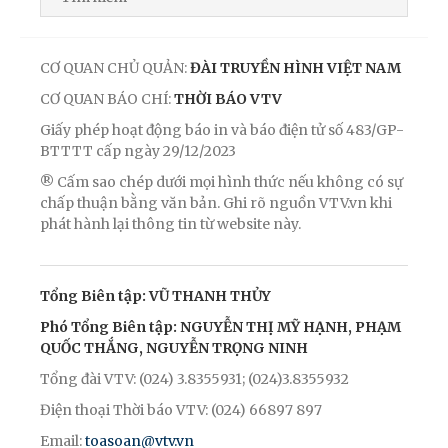
CƠ QUAN CHỦ QUẢN:
ĐÀI TRUYỀN HÌNH VIỆT NAM
CƠ QUAN BÁO CHÍ:
THỜI BÁO VTV
Giấy phép hoạt động báo in và báo điện tử số 483/GP-
BTTTT cấp ngày 29/12/2023
® Cấm sao chép dưới mọi hình thức nếu không có sự
chấp thuận bằng văn bản. Ghi rõ nguồn VTV.vn khi
phát hành lại thông tin từ website này.
Tổng Biên tập: VŨ THANH THỦY
Phó Tổng Biên tập: NGUYỄN THỊ MỸ HẠNH, PHẠM
QUỐC THẮNG, NGUYỄN TRỌNG NINH
Tổng đài VTV: (024) 3.8355931; (024)3.8355932
Điện thoại Thời báo VTV: (024) 66897 897
Email:
toasoan@vtv.vn