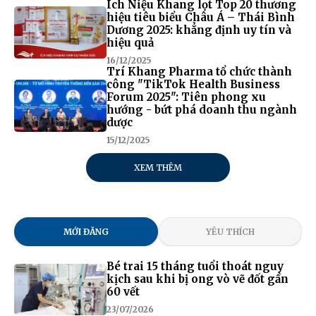
Ích Niệu Khang lọt Top 20 thương
hiệu tiêu biểu Châu Á – Thái Bình
Dương 2025: khẳng định uy tín và
hiệu quả
16/12/2025
Trí Khang Pharma tổ chức thành
công "TikTok Health Business
Forum 2025": Tiên phong xu
hướng - bứt phá doanh thu ngành
dược
15/12/2025
XEM THÊM
MỚI ĐĂNG
YÊU THÍCH
Bé trai 15 tháng tuổi thoát nguy
kịch sau khi bị ong vò vẽ đốt gần
60 vết
23/07/2026