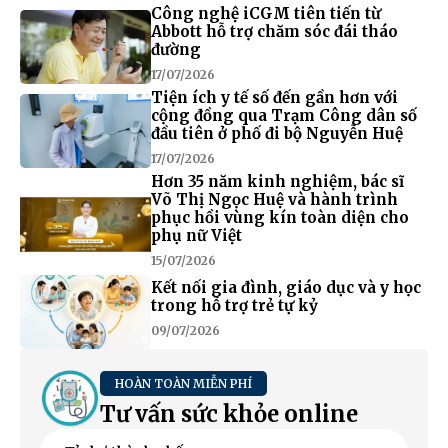
Công nghệ iCGM tiên tiến từ
Abbott hỗ trợ chăm sóc đái tháo
đường
17/07/2026
Tiện ích y tế số đến gần hơn với
cộng đồng qua Trạm Công dân số
đầu tiên ở phố đi bộ Nguyễn Huệ
17/07/2026
Hơn 35 năm kinh nghiệm, bác sĩ
Võ Thị Ngọc Huệ và hành trình
phục hồi vùng kín toàn diện cho
phụ nữ Việt
15/07/2026
Kết nối gia đình, giáo dục và y học
trong hỗ trợ trẻ tự kỷ
09/07/2026
HOÀN TOÀN MIỄN PHÍ
Tư vấn sức khỏe online