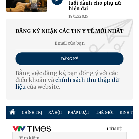
tuổi dành cho phụ nữ
hiện đại
18/12/2025
ĐĂNG KÝ NHẬN CÁC TIN Y TẾ MỚI NHẤT
ĐĂNG KÝ
Bằng việc đăng ký, bạn đồng ý với các
điều khoản và
chính sách thu thập dữ
liệu
của website.
CHÍNH TRỊ
XÃ HỘI
PHÁP LUẬT
THẾ GIỚI
KINH TẾ
LIÊN HỆ