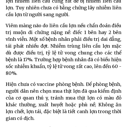
lợn nhiễm liên cầu cũng rất dễ bị nhiễm liên cầu
lợn. Tuy nhiên chưa có bằng chứng lây nhiễm liên
cầu lợn từ người sang người.
Viêm màng não do liên cầu lợn nếu chẩn đoán điều
trị muộn di chứng nặng nề: điếc 1 bên hay 2 bên
vĩnh viễn. Một số bệnh nhân phải điều trị dai dẳng,
tái phát nhiều đợt. Nhiễm trùng liên cầu lợn mặc
dù được điều trị, tỷ lệ tử vong chung cho các thể
bệnh là 17%. Trường hợp bệnh nhân đã có biểu hiện
sốc nhiễm khuẩn, tỷ lệ tử vong rất cao, lên đến 60 -
80%.
Hiện chưa có vaccine phòng bệnh. Để phòng bệnh,
người dân nên chọn mua thịt lợn đã qua kiểm định
của cơ quan thú y, tránh mua thịt lợn có màu đỏ
khác thường, xuất huyết hoặc phù nề; Không ăn
lợn chết, lợn tái, đặc biệt là tiết canh lợn trong thời
gian có dịch.