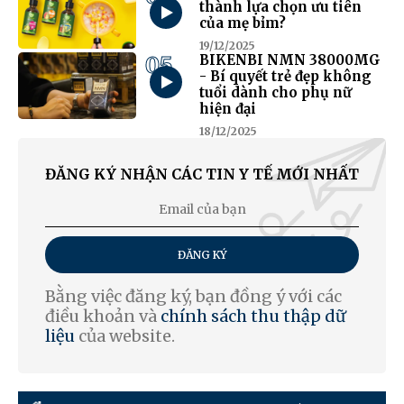
thành lựa chọn ưu tiên
của mẹ bỉm?
19/12/2025
05
BIKENBI NMN 38000MG
- Bí quyết trẻ đẹp không
tuổi dành cho phụ nữ
hiện đại
18/12/2025
ĐĂNG KÝ NHẬN CÁC TIN Y TẾ MỚI NHẤT
ĐĂNG KÝ
Bằng việc đăng ký, bạn đồng ý với các
điều khoản và
chính sách thu thập dữ
liệu
của website.