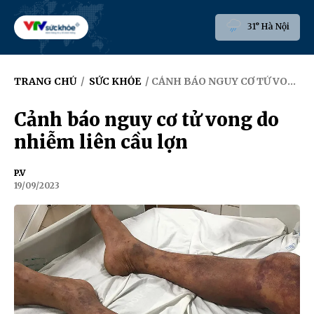
31° Hà Nội
TRANG CHỦ
/
SỨC KHỎE
/ CẢNH BÁO NGUY CƠ TỬ VONG DO NHIỄM LIÊN CẦU LỢN
Cảnh báo nguy cơ tử vong do
nhiễm liên cầu lợn
P.V
19/09/2023