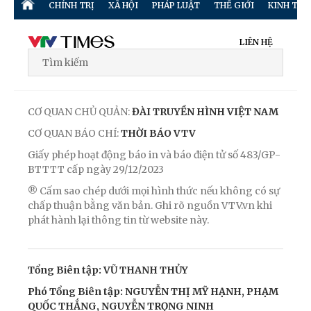
CHÍNH TRỊ
XÃ HỘI
PHÁP LUẬT
THẾ GIỚI
KINH TẾ
LIÊN HỆ
CƠ QUAN CHỦ QUẢN:
ĐÀI TRUYỀN HÌNH VIỆT NAM
CƠ QUAN BÁO CHÍ:
THỜI BÁO VTV
Giấy phép hoạt động báo in và báo điện tử số 483/GP-
BTTTT cấp ngày 29/12/2023
® Cấm sao chép dưới mọi hình thức nếu không có sự
chấp thuận bằng văn bản. Ghi rõ nguồn VTV.vn khi
phát hành lại thông tin từ website này.
Tổng Biên tập: VŨ THANH THỦY
Phó Tổng Biên tập: NGUYỄN THỊ MỸ HẠNH, PHẠM
QUỐC THẮNG, NGUYỄN TRỌNG NINH