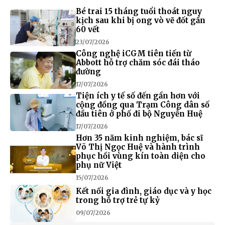
Bé trai 15 tháng tuổi thoát nguy
kịch sau khi bị ong vò vẽ đốt gần
60 vết
23/07/2026
Công nghệ iCGM tiên tiến từ
Abbott hỗ trợ chăm sóc đái tháo
đường
17/07/2026
Tiện ích y tế số đến gần hơn với
cộng đồng qua Trạm Công dân số
đầu tiên ở phố đi bộ Nguyễn Huệ
17/07/2026
Hơn 35 năm kinh nghiệm, bác sĩ
Võ Thị Ngọc Huệ và hành trình
phục hồi vùng kín toàn diện cho
phụ nữ Việt
15/07/2026
Kết nối gia đình, giáo dục và y học
trong hỗ trợ trẻ tự kỷ
09/07/2026