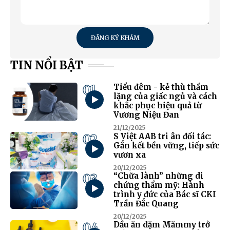
ĐĂNG KÝ KHÁM
TIN NỔI BẬT
01
Tiểu đêm - kẻ thù thầm
lặng của giấc ngủ và cách
khắc phục hiệu quả từ
Vương Niệu Đan
21/12/2025
02
S Việt AAB tri ân đối tác:
Gắn kết bền vững, tiếp sức
vươn xa
20/12/2025
03
“Chữa lành” những di
chứng thẩm mỹ: Hành
trình y đức của Bác sĩ CKI
Trần Đắc Quang
20/12/2025
04
Dầu ăn dặm Mămmy trở