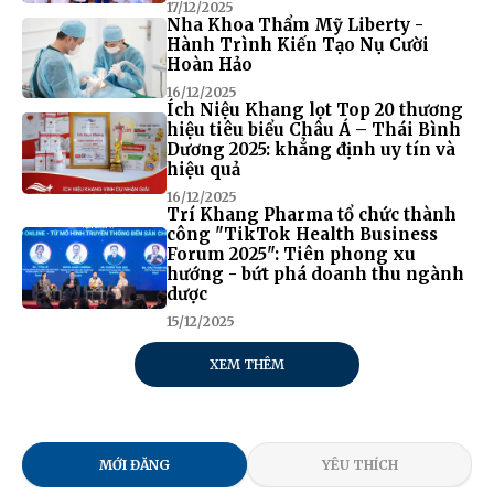
17/12/2025
Nha Khoa Thẩm Mỹ Liberty -
Hành Trình Kiến Tạo Nụ Cười
Hoàn Hảo
16/12/2025
Ích Niệu Khang lọt Top 20 thương
hiệu tiêu biểu Châu Á – Thái Bình
Dương 2025: khẳng định uy tín và
hiệu quả
16/12/2025
Trí Khang Pharma tổ chức thành
công "TikTok Health Business
Forum 2025": Tiên phong xu
hướng - bứt phá doanh thu ngành
dược
15/12/2025
XEM THÊM
MỚI ĐĂNG
YÊU THÍCH