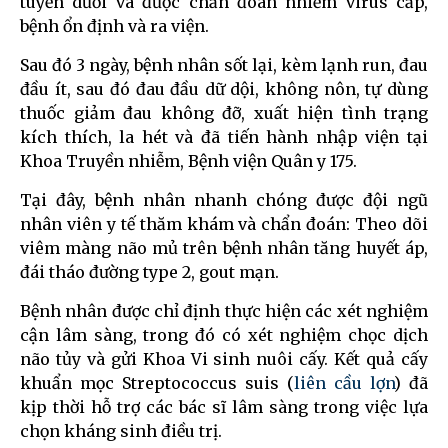
tuyến dưới và được chẩn đoán nhiễm virus cấp,
bệnh ổn định và ra viện.
Sau đó 3 ngày, bệnh nhân sốt lại, kèm lạnh run, đau
đầu ít, sau đó đau đầu dữ dội, không nôn, tự dùng
thuốc giảm đau không đỡ, xuất hiện tình trạng
kích thích, la hét và đã tiến hành nhập viện tại
Khoa Truyền nhiễm, Bệnh viện Quân y 175.
Tại đây, bệnh nhân nhanh chóng được đội ngũ
nhân viên y tế thăm khám và chẩn đoán: Theo dõi
viêm màng não mủ trên bệnh nhân tăng huyết áp,
đái tháo đường type 2, gout mạn.
Bệnh nhân được chỉ định thực hiện các xét nghiệm
cận lâm sàng, trong đó có xét nghiệm chọc dịch
não tủy và gửi Khoa Vi sinh nuôi cấy. Kết quả cấy
khuẩn mọc Streptococcus suis (
liên cầu lợn
) đã
kịp thời hỗ trợ các bác sĩ lâm sàng trong việc lựa
chọn kháng sinh điều trị.