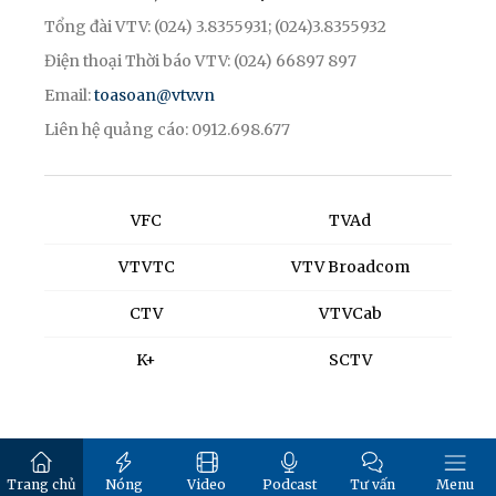
Tổng đài VTV: (024) 3.8355931; (024)3.8355932
Điện thoại Thời báo VTV: (024) 66897 897
Email:
toasoan@vtv.vn
Liên hệ quảng cáo: 0912.698.677
VFC
TVAd
VTVTC
VTV Broadcom
CTV
VTVCab
K+
SCTV
Trang chủ
Nóng
Video
Podcast
Tư vấn
Menu