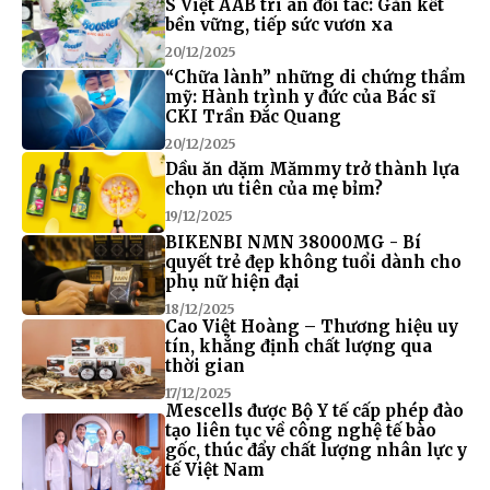
S Việt AAB tri ân đối tác: Gắn kết
bền vững, tiếp sức vươn xa
20/12/2025
“Chữa lành” những di chứng thẩm
mỹ: Hành trình y đức của Bác sĩ
CKI Trần Đắc Quang
20/12/2025
Dầu ăn dặm Mămmy trở thành lựa
chọn ưu tiên của mẹ bỉm?
19/12/2025
BIKENBI NMN 38000MG - Bí
quyết trẻ đẹp không tuổi dành cho
phụ nữ hiện đại
18/12/2025
Cao Việt Hoàng – Thương hiệu uy
tín, khẳng định chất lượng qua
thời gian
17/12/2025
Mescells được Bộ Y tế cấp phép đào
tạo liên tục về công nghệ tế bào
gốc, thúc đẩy chất lượng nhân lực y
tế Việt Nam