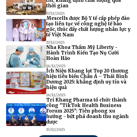
tín, khẳng định chất lượng qua
thời gian
17/12/2025
Mescells được Bộ Y tế cấp phép đào
tạo liên tục về công nghệ tế bào
gốc, thúc đẩy chất lượng nhân lực y
tế Việt Nam
17/12/2025
Nha Khoa Thẩm Mỹ Liberty -
Hành Trình Kiến Tạo Nụ Cười
Hoàn Hảo
16/12/2025
Ích Niệu Khang lọt Top 20 thương
hiệu tiêu biểu Châu Á – Thái Bình
Dương 2025: khẳng định uy tín và
hiệu quả
16/12/2025
Trí Khang Pharma tổ chức thành
công "TikTok Health Business
Forum 2025": Tiên phong xu
hướng - bứt phá doanh thu ngành
dược
15/12/2025