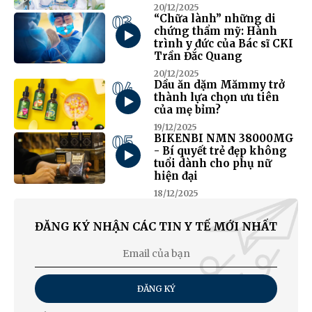
20/12/2025
03
“Chữa lành” những di
chứng thẩm mỹ: Hành
trình y đức của Bác sĩ CKI
Trần Đắc Quang
20/12/2025
04
Dầu ăn dặm Mămmy trở
thành lựa chọn ưu tiên
của mẹ bỉm?
19/12/2025
05
BIKENBI NMN 38000MG
- Bí quyết trẻ đẹp không
tuổi dành cho phụ nữ
hiện đại
18/12/2025
ĐĂNG KÝ NHẬN CÁC TIN Y TẾ MỚI NHẤT
ĐĂNG KÝ