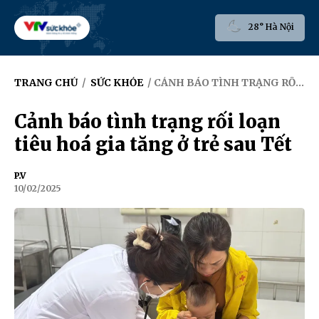
28° Hà Nội
TRANG CHỦ
/
SỨC KHỎE
/ CẢNH BÁO TÌNH TRẠNG RỐI LOẠN TIÊU HOÁ GIA TĂNG Ở TRẺ SAU TẾT
Cảnh báo tình trạng rối loạn
tiêu hoá gia tăng ở trẻ sau Tết
P.V
10/02/2025