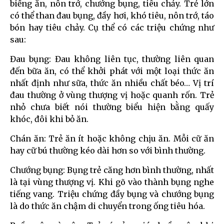
biếng ăn, nôn trớ, chướng bụng, tiêu chảy. Trẻ lớn
có thể than đau bụng, đầy hơi, khó tiêu, nôn trớ, táo
bón hay tiêu chảy. Cụ thể có các triệu chứng như
sau:
Đau bụng: Đau không liên tục, thường liên quan
đến bữa ăn, có thể khởi phát với một loại thức ăn
nhất định như sữa, thức ăn nhiều chất béo… Vị trí
đau thường ở vùng thượng vị hoặc quanh rốn. Trẻ
nhỏ chưa biết nói thường biểu hiện bằng quấy
khóc, đôi khi bỏ ăn.
Chán ăn: Trẻ ăn ít hoặc không chịu ăn. Mỗi cữ ăn
hay cữ bú thường kéo dài hơn so với bình thường.
Chướng bụng: Bụng trẻ căng hơn bình thường, nhất
là tại vùng thượng vị. Khi gõ vào thành bụng nghe
tiếng vang. Triệu chứng đầy bụng và chướng bụng
là do thức ăn chậm di chuyển trong ống tiêu hóa.