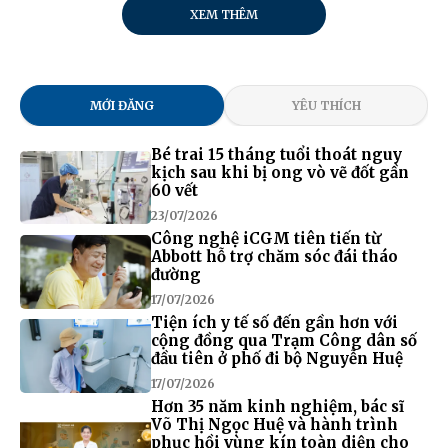
XEM THÊM
MỚI ĐĂNG
YÊU THÍCH
Bé trai 15 tháng tuổi thoát nguy
kịch sau khi bị ong vò vẽ đốt gần
60 vết
23/07/2026
Công nghệ iCGM tiên tiến từ
Abbott hỗ trợ chăm sóc đái tháo
đường
17/07/2026
Tiện ích y tế số đến gần hơn với
cộng đồng qua Trạm Công dân số
đầu tiên ở phố đi bộ Nguyễn Huệ
17/07/2026
Hơn 35 năm kinh nghiệm, bác sĩ
Võ Thị Ngọc Huệ và hành trình
phục hồi vùng kín toàn diện cho