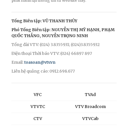
phát hành lại thông tin từ website này.
Tổng Biên tập: VŨ THANH THỦY
Phó Tổng Biên tập: NGUYỄN THỊ MỸ HẠNH, PHẠM
QUỐC THẮNG, NGUYỄN TRỌNG NINH
Tổng đài VTV: (024) 3.8355931; (024)3.8355932
Điện thoại Thời báo VTV: (024) 66897 897
Email:
toasoan@vtv.vn
Liên hệ quảng cáo: 0912.698.677
VFC
TVAd
VTVTC
VTV Broadcom
CTV
VTVCab