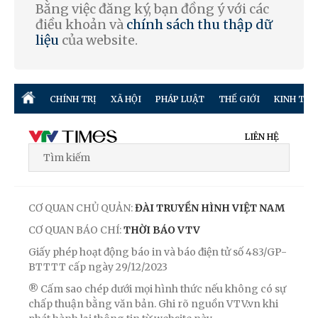
Bằng việc đăng ký, bạn đồng ý với các
điều khoản và
chính sách thu thập dữ
liệu
của website.
CHÍNH TRỊ
XÃ HỘI
PHÁP LUẬT
THẾ GIỚI
KINH TẾ
LIÊN HỆ
CƠ QUAN CHỦ QUẢN:
ĐÀI TRUYỀN HÌNH VIỆT NAM
CƠ QUAN BÁO CHÍ:
THỜI BÁO VTV
Giấy phép hoạt động báo in và báo điện tử số 483/GP-
BTTTT cấp ngày 29/12/2023
® Cấm sao chép dưới mọi hình thức nếu không có sự
chấp thuận bằng văn bản. Ghi rõ nguồn VTV.vn khi