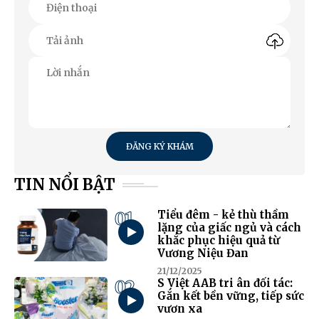
ĐĂNG KÝ KHÁM
TIN NỔI BẬT
01
Tiểu đêm - kẻ thù thầm
lặng của giấc ngủ và cách
khắc phục hiệu quả từ
Vương Niệu Đan
21/12/2025
02
S Việt AAB tri ân đối tác:
Gắn kết bền vững, tiếp sức
vươn xa