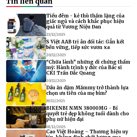
Tin liên quan
Tiểu đêm - kẻ thù thầm lặng của
giấc ngủ và cách khắc phục hiệu
quả từ Vương Niệu Đan
21/12/2025
S Việt AAB tri ân đối tác: Gắn kết
bền vững, tiếp sức vươn xa
20/12/2025
“Chữa lành” những di chứng thẩm
mỹ: Hành trình y đức của Bác sĩ
CKI Trần Đắc Quang
20/12/2025
Dầu ăn dặm Mămmy trở thành lựa
chọn ưu tiên của mẹ bỉm?
19/12/2025
BIKENBI NMN 38000MG - Bí
quyết trẻ đẹp không tuổi dành cho
phụ nữ hiện đại
18/12/2025
Cao Việt Hoàng – Thương hiệu uy