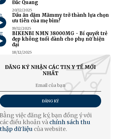
Đắc Quang
20/12/2025
4
Dầu ăn dặm Mămmy trở thành lựa chọn
ưu tiên của mẹ bỉm?
19/12/2025
5
BIKENBI NMN 38000MG - Bí quyết trẻ
đẹp không tuổi dành cho phụ nữ hiện
đại
18/12/2025
ĐĂNG KÝ NHẬN CÁC TIN Y TẾ MỚI
NHẤT
ĐĂNG KÝ
Bằng việc đăng ký, bạn đồng ý với
các điều khoản và
chính sách thu
thập dữ liệu
của website.