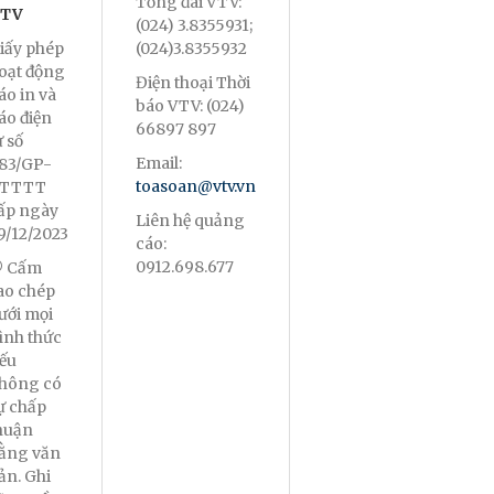
Tổng đài VTV:
TV
(024) 3.8355931;
iấy phép
(024)3.8355932
oạt động
Điện thoại Thời
áo in và
báo VTV: (024)
áo điện
66897 897
ử số
Email:
83/GP-
toasoan@vtv.vn
TTTT
ấp ngày
Liên hệ quảng
9/12/2023
cáo:
0912.698.677
 Cấm
ao chép
ưới mọi
ình thức
ếu
hông có
ự chấp
huận
ằng văn
ản. Ghi