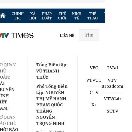
CHÍNH
XÃ
PHÁP
THẾ
KINH
THỂ
TRUYỀN
GIẢ
TRỊ
HỘI
LUẬT
GIỚI
TẾ
THAO
HÌNH
TR
LIÊN HỆ
Ơ QUAN
Tổng Biên tập:
VFC
TVAd
HỦ
VŨ THANH
UẢN:
THỦY
VTVTC
VTV
ÀI
Phó Tổng Biên
Broadcom
RUYỀN
tập: NGUYỄN
CTV
ÌNH
THỊ MỸ HẠNH,
VTVCab
IỆT
PHẠM QUỐC
K+
NAM
THẮNG,
SCTV
Ơ QUAN
NGUYỄN
ÁO CHÍ:
TRỌNG NINH
HỜI BÁO