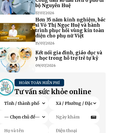
Công dân số đầu tiên ở phố đi
bộ Nguyễn Huệ
17/07/2026
Hơn 35 năm kinh nghiệm, bác
sĩ Võ Thị Ngọc Huệ và hành
trình phục hồi vùng kín toàn
diện cho phụ nữ Việt
15/07/2026
Kết nối gia đình, giáo dục và
y học trong hỗ trợ trẻ tự kỷ
09/07/2026
HOÀN TOÀN MIỄN PHÍ
Tư vấn sức khỏe online