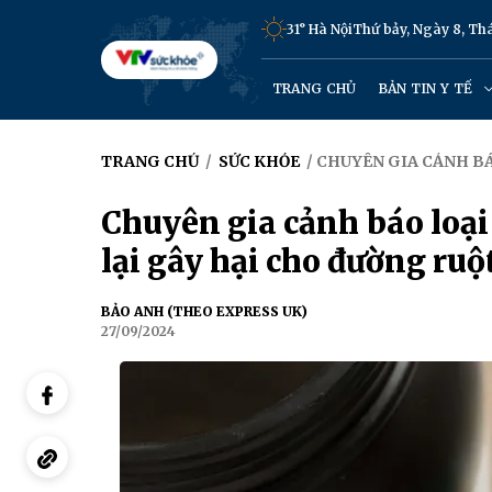
31° Hà Nội
Thứ bảy, Ngày 8, T
TRANG CHỦ
BẢN TIN Y TẾ
TRANG CHỦ
/
SỨC KHỎE
/ CHUYÊN GIA CẢNH B
Chuyên gia cảnh báo loạ
lại gây hại cho đường ruộ
BẢO ANH (THEO EXPRESS UK)
27/09/2024