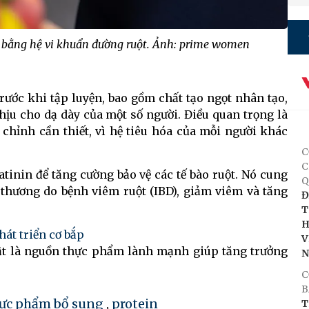
 bằng hệ vi khuẩn đường ruột. Ảnh: prime women
rước khi tập luyện, bao gồm chất tạo ngọt nhân tạo,
chịu cho dạ dày của một số người. Điều quan trọng là
 chỉnh cần thiết, vì hệ tiêu hóa của mỗi người khác
C
C
tinin để tăng cường bảo vệ các tế bào ruột. Nó cung
Q
 thương do bệnh viêm ruột (IBD), giảm viêm và tăng
Đ
T
H
hát triển cơ bắp
V
vật là nguồn thực phẩm lành mạnh giúp tăng trưởng
C
B
ực phẩm bổ sung
,
protein
T