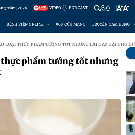
VIDEO
PODCAST
háng Tám, 2026
BỆNH VIỆN ONLINE
90S CỨU MẠNG
TRUYỀN CẢM HỨNG
ÁO LOẠI THỰC PHẨM TƯỞNG TỐT NHƯNG LẠI GÂY HẠI CHO Đ
i thực phẩm tưởng tốt nhưng
t