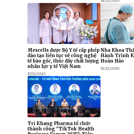
18/12/2025
Mescells được Bộ Y tế cấp phép
Nha Khoa Thẩ
đào tạo liên tục về công nghệ
Hành Trình K
tế bào gốc, thúc đẩy chất lượng
Hoàn Hảo
nhân lực y tế Việt Nam
16/12/2025
17/12/2025
Trí Khang Pharma tổ chức
thành công "TikTok Health