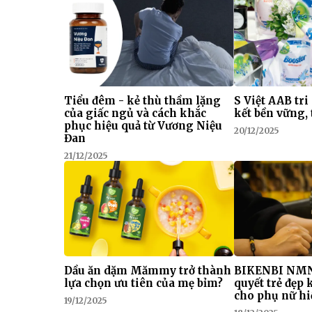
Tiểu đêm - kẻ thù thầm lặng
S Việt AAB tri
của giấc ngủ và cách khắc
kết bền vững, 
phục hiệu quả từ Vương Niệu
20/12/2025
Đan
21/12/2025
Dầu ăn dặm Mămmy trở thành
BIKENBI NMN
lựa chọn ưu tiên của mẹ bỉm?
quyết trẻ đẹp
cho phụ nữ hi
19/12/2025