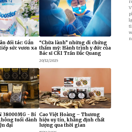
r
V
p
l
t
w
n
 ân đối tác: Gắn
“Chữa lành” những di chứng
tiếp sức vươn xa
thẩm mỹ: Hành trình y đức của
Bác sĩ CKI Trần Đắc Quang
20/12/2025
 38000MG - Bí
Cao Việt Hoàng – Thương
 không tuổi dành
hiệu uy tín, khẳng định chất
ện đại
lượng qua thời gian