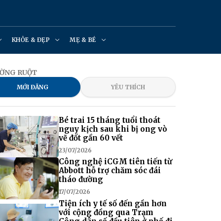
KHỎE & ĐẸP
MẸ & BÉ
ƯỜNG RUỘT
MỚI ĐĂNG
YÊU THÍCH
Bé trai 15 tháng tuổi thoát
nguy kịch sau khi bị ong vò
vẽ đốt gần 60 vết
23/07/2026
Công nghệ iCGM tiên tiến từ
Abbott hỗ trợ chăm sóc đái
tháo đường
17/07/2026
Tiện ích y tế số đến gần hơn
với cộng đồng qua Trạm