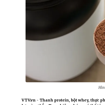
Hìn
VTV.vn - Thanh protein, bột whey, thực p