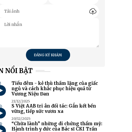
ĐĂNG KÝ KHÁM
N NỔI BẬT
1
Tiểu đêm - kẻ thù thầm lặng của giấc
ngủ và cách khắc phục hiệu quả từ
Vương Niệu Đan
21/12/2025
2
S Việt AAB tri ân đối tác: Gắn kết bền
vững, tiếp sức vươn xa
20/12/2025
3
“Chữa lành” những di chứng thẩm mỹ:
Hành trình y đức của Bác sĩ CKI Trần