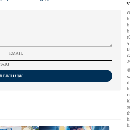
V
G
h
b
b
t
4
B
c
2
 sau
®
I BÌNH LUẬN
s
d
h
n
k
s
t
b
b