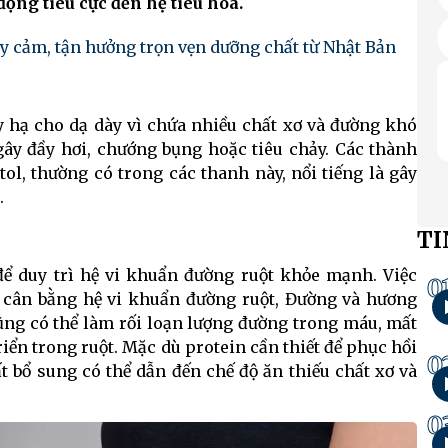
động tiêu cực đến hệ tiêu hóa.
y cảm, tận hưởng trọn vẹn dưỡng chất từ Nhật Bản
ây hạ cho dạ dày vì chứa nhiều chất xơ và đường khó
gây đầy hơi, chướng bụng hoặc tiêu chảy. Các thành
ol, thường có trong các thanh này, nổi tiếng là gây
.
TI
để duy trì hệ vi khuẩn đường ruột khỏe mạnh. Việc
0
t cân bằng hệ vi khuẩn đường ruột, Đường và hương
cũng có thể làm rối loạn lượng đường trong máu, mất
riển trong ruột. Mặc dù protein cần thiết để phục hồi
0
t bổ sung có thể dẫn đến chế độ ăn thiếu chất xơ và
0