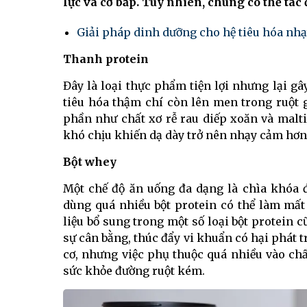
lực và cơ bắp. Tuy nhiên, chúng có thể tác 
Giải pháp dinh dưỡng cho hệ tiêu hóa nhạ
Thanh protein
Đây là loại thực phẩm tiện lợi nhưng lại g
tiêu hóa thậm chí còn lên men trong ruột 
phần như chất xơ rễ rau diếp xoăn và maltit
khó chịu khiến dạ dày trở nên nhạy cảm hơn
Bột whey
Một chế độ ăn uống đa dạng là chìa khóa 
dùng quá nhiều bột protein có thể làm mấ
liệu bổ sung trong một số loại bột protein 
sự cân bằng, thúc đẩy vi khuẩn có hại phát t
cơ, nhưng việc phụ thuộc quá nhiều vào chấ
sức khỏe đường ruột kém.