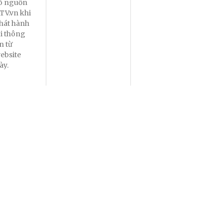
õ nguồn
TV.vn khi
hát hành
ại thông
in từ
ebsite
ày.