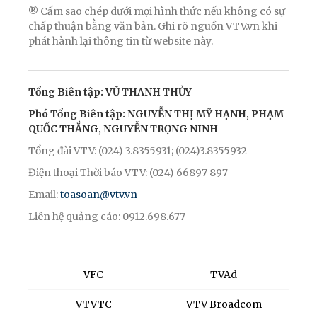
® Cấm sao chép dưới mọi hình thức nếu không có sự
chấp thuận bằng văn bản. Ghi rõ nguồn VTV.vn khi
phát hành lại thông tin từ website này.
Tổng Biên tập: VŨ THANH THỦY
Phó Tổng Biên tập: NGUYỄN THỊ MỸ HẠNH, PHẠM
QUỐC THẮNG, NGUYỄN TRỌNG NINH
Tổng đài VTV: (024) 3.8355931; (024)3.8355932
Điện thoại Thời báo VTV: (024) 66897 897
Email:
toasoan@vtv.vn
Liên hệ quảng cáo: 0912.698.677
VFC
TVAd
VTVTC
VTV Broadcom