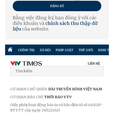
ĐĂNG KÝ
Bằng việc đăng ký, bạn đồng ý với các
điều khoản và
chính sách thu thập dữ
liệu
của website.
CHÍNH TRỊ
XÃ HỘI
PHÁP LUẬT
THẾ GIỚI
KINH TẾ
LIÊN HỆ
CƠ QUAN CHỦ QUẢN:
ĐÀI TRUYỀN HÌNH VIỆT NAM
CƠ QUAN BÁO CHÍ:
THỜI BÁO VTV
Giấy phép hoạt động báo in và báo điện tử số 483/GP-
BTTTT cấp ngày 29/12/2023