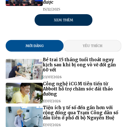
dược
15/12/2025
XEM THÊM
MỚI ĐĂNG
YÊU THÍCH
Bé trai 15 tháng tuổi thoát nguy
kịch sau khi bị ong vò vẽ đốt gần
60 vết
23/07/2026
Công nghệ iCGM tiên tiến từ
Abbott hỗ trợ chăm sóc đái tháo
đường
17/07/2026
Tiện ích y tế số đến gần hơn với
cộng đồng qua Trạm Công dân số
đầu tiên ở phố đi bộ Nguyễn Huệ
17/07/2026