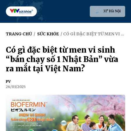
31° Hà Nội
TRANG CHỦ
/
SỨC KHỎE
/ CÓ GÌ ĐẶC BIỆT TỪ MEN VI SINH “BÁN CHẠY SỐ 1 NHẬT BẢN” VỪA RA MẮT TẠI VIỆT NAM?
Có gì đặc biệt từ men vi sinh
“bán chạy số 1 Nhật Bản” vừa
ra mắt tại Việt Nam?
PV
26/03/2025