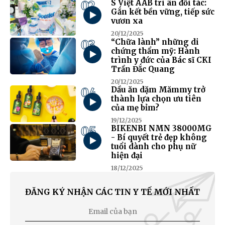
02
S Việt AAB tri ân đối tác:
Gắn kết bền vững, tiếp sức
vươn xa
20/12/2025
03
“Chữa lành” những di
chứng thẩm mỹ: Hành
trình y đức của Bác sĩ CKI
Trần Đắc Quang
20/12/2025
04
Dầu ăn dặm Mămmy trở
thành lựa chọn ưu tiên
của mẹ bỉm?
19/12/2025
05
BIKENBI NMN 38000MG
- Bí quyết trẻ đẹp không
tuổi dành cho phụ nữ
hiện đại
18/12/2025
ĐĂNG KÝ NHẬN CÁC TIN Y TẾ MỚI NHẤT