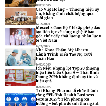
18/12/2025
Cao Việt Hoàng – Thương hiệu uy
tín, khẳng định chất lượng qua
thời gian
17/12/2025
Mescells được Bộ Y tế cấp phép đào
tạo liên tục về công nghệ tế bào
gốc, thúc đẩy chất lượng nhân lực y
tế Việt Nam
17/12/2025
Nha Khoa Thẩm Mỹ Liberty -
Hành Trình Kiến Tạo Nụ Cười
Hoàn Hảo
16/12/2025
Ích Niệu Khang lọt Top 20 thương
hiệu tiêu biểu Châu Á – Thái Bình
Dương 2025: khẳng định uy tín và
hiệu quả
16/12/2025
Trí Khang Pharma tổ chức thành
công "TikTok Health Business
Forum 2025": Tiên phong xu
hướng - bứt phá doanh thu ngành