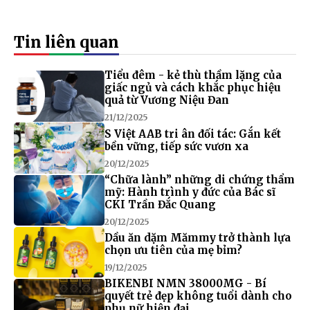
Tin liên quan
Tiểu đêm - kẻ thù thầm lặng của
giấc ngủ và cách khắc phục hiệu
quả từ Vương Niệu Đan
21/12/2025
S Việt AAB tri ân đối tác: Gắn kết
bền vững, tiếp sức vươn xa
20/12/2025
“Chữa lành” những di chứng thẩm
mỹ: Hành trình y đức của Bác sĩ
CKI Trần Đắc Quang
20/12/2025
Dầu ăn dặm Mămmy trở thành lựa
chọn ưu tiên của mẹ bỉm?
19/12/2025
BIKENBI NMN 38000MG - Bí
quyết trẻ đẹp không tuổi dành cho
phụ nữ hiện đại