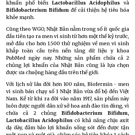
khuẩn phổ biến
Lactobacillus
Acidophilus
và
Bifidobacterium Bifidum
để cải thiện hệ tiêu hóa
khỏe mạnh.
Cũng theo WGO, Nhật Bản nằm trong số ít quốc gia
đầu tiên tạo ra men vi sinh từ hơn một thế kỷ trước,
mở đầu cho hơn 1.500 thử nghiệm về men vi sinh
khắp toàn cầu trên nền tảng dữ liệu y khoa
PubMed ngày nay. Những sản phẩm chứa cả 2
chủng lợi khuẩn của Nhật Bản cũng là lựa chọn
được ưa chuộng hàng đầu trên thế giới.
Với lịch sử lâu đời hơn 100 năm, Biofermin - men
vi sinh bán chạy số 1 Nhật Bản vừa đổ bộ đến Việt
Nam. Kể từ khi ra đời vào năm 1917, sản phẩm này
luôn được người dân xứ sở hoa anh đào tin dùng, vì
chứa cả 2 chủng
Bifidobacterium Bifidum,
Lactobacillus
Acidophilus
có khả năng chịu axit
dạ dày, đảm bảo lợi khuẩn sống sót đến được tận
ruột non và ruột già, chăm sóc hệ tiêu khóa 1 cách