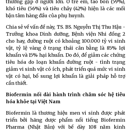
thường gặp ở người lớn. Ở trẻ em, táo bón (59%),
khó tiêu (56%) và tiêu chảy (42%) hiện là các mối
bận tâm hàng đầu của phụ huynh.
Chia sẻ về vấn đề này, TS. BS. Nguyễn Thị Thu Hậu -
Trưởng khoa Dinh dưỡng, Bệnh viện Nhi đồng 2
cho hay, đường ruột có khoảng 100.000 tỷ vi sinh
vật, tỷ lệ vàng ở trạng thái cân bằng là 85% lợi
khuẩn và 15% hại khuẩn. Do đó, để giảm các chứng
tiêu hóa do loạn khuẩn đường ruột - tình trạng
giảm vi sinh vật có ích, phát triển quá mức vi sinh
vật có hại, bổ sung lợi khuẩn là giải pháp hỗ trợ
cần thiết.
Biofermin nối dài hành trình chăm sóc hệ tiêu
hóa khỏe tại Việt Nam
Biofermin là thương hiệu men vi sinh được phát
triển bởi hãng dược phẩm nổi tiếng Biofermin
Pharma (Nhật Bản) với bề dày 108 năm kinh