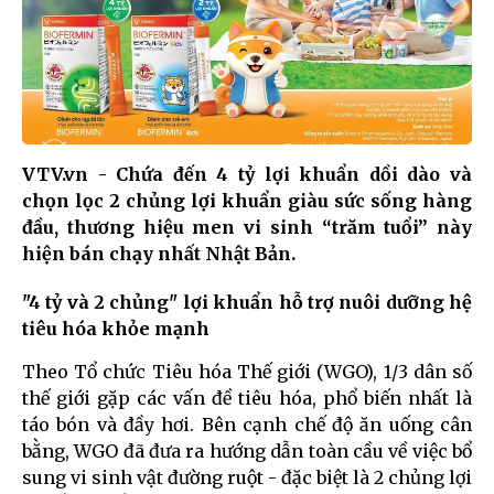
VTV.vn - Chứa đến 4 tỷ lợi khuẩn dồi dào và
chọn lọc 2 chủng lợi khuẩn giàu sức sống hàng
đầu, thương hiệu men vi sinh “trăm tuổi” này
hiện bán chạy nhất Nhật Bản.
"4 tỷ và 2 chủng" lợi khuẩn hỗ trợ nuôi dưỡng hệ
tiêu hóa khỏe mạnh
Theo Tổ chức Tiêu hóa Thế giới (WGO), 1/3 dân số
thế giới gặp các vấn đề tiêu hóa, phổ biến nhất là
táo bón và đầy hơi. Bên cạnh chế độ ăn uống cân
bằng, WGO đã đưa ra hướng dẫn toàn cầu về việc bổ
sung vi sinh vật đường ruột - đặc biệt là 2 chủng lợi