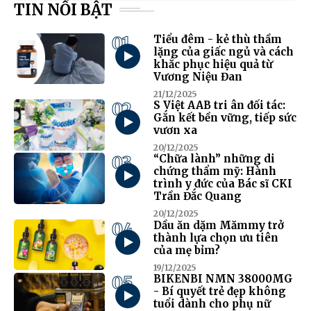
TIN NỔI BẬT
01
Tiểu đêm - kẻ thù thầm
lặng của giấc ngủ và cách
khắc phục hiệu quả từ
Vương Niệu Đan
21/12/2025
02
S Việt AAB tri ân đối tác:
Gắn kết bền vững, tiếp sức
vươn xa
20/12/2025
03
“Chữa lành” những di
chứng thẩm mỹ: Hành
trình y đức của Bác sĩ CKI
Trần Đắc Quang
20/12/2025
04
Dầu ăn dặm Mămmy trở
thành lựa chọn ưu tiên
của mẹ bỉm?
19/12/2025
05
BIKENBI NMN 38000MG
- Bí quyết trẻ đẹp không
tuổi dành cho phụ nữ