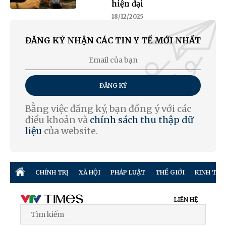
hiện đại
18/12/2025
ĐĂNG KÝ NHẬN CÁC TIN Y TẾ MỚI NHẤT
ĐĂNG KÝ
Bằng việc đăng ký, bạn đồng ý với các
điều khoản và
chính sách thu thập dữ
liệu
của website.
CHÍNH TRỊ
XÃ HỘI
PHÁP LUẬT
THẾ GIỚI
KINH TẾ
LIÊN HỆ