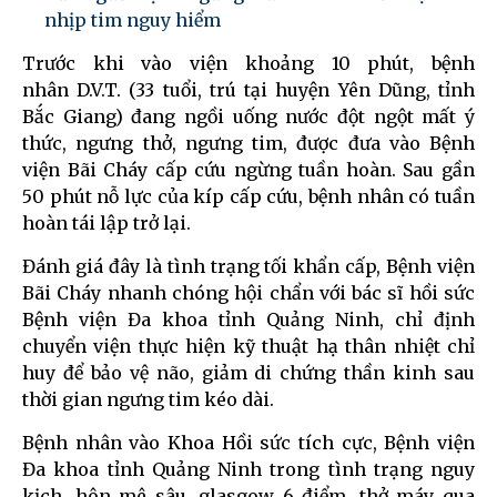
nhịp tim nguy hiểm
Trước khi vào viện khoảng 10 phút, bệnh
nhân D.V.T. (33 tuổi, trú tại huyện Yên Dũng, tỉnh
Bắc Giang) đang ngồi uống nước đột ngột mất ý
thức, ngưng thở, ngưng tim, được đưa vào Bệnh
viện Bãi Cháy cấp cứu ngừng tuần hoàn. Sau gần
50 phút nỗ lực của kíp cấp cứu, bệnh nhân có tuần
hoàn tái lập trở lại.
Đánh giá đây là tình trạng tối khẩn cấp, Bệnh viện
Bãi Cháy nhanh chóng hội chẩn với bác sĩ hồi sức
Bệnh viện Đa khoa tỉnh Quảng Ninh, chỉ định
chuyển viện thực hiện kỹ thuật hạ thân nhiệt chỉ
huy để bảo vệ não, giảm di chứng thần kinh sau
thời gian ngưng tim kéo dài.
Bệnh nhân vào Khoa Hồi sức tích cực, Bệnh viện
Đa khoa tỉnh Quảng Ninh trong tình trạng nguy
kịch, hôn mê sâu, glasgow 6 điểm, thở máy qua