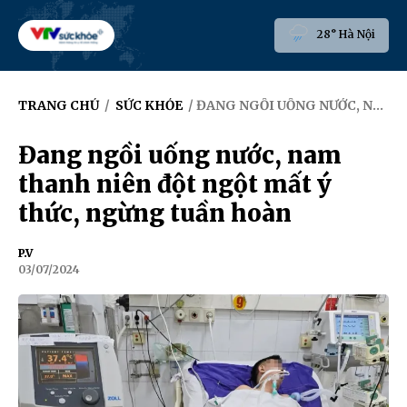
28° Hà Nội
TRANG CHỦ
/
SỨC KHỎE
/ ĐANG NGỒI UỐNG NƯỚC, NAM THANH NIÊN ĐỘT NGỘT MẤT Ý THỨC, NGỪNG TUẦN HOÀN
Đang ngồi uống nước, nam
thanh niên đột ngột mất ý
thức, ngừng tuần hoàn
P.V
03/07/2024