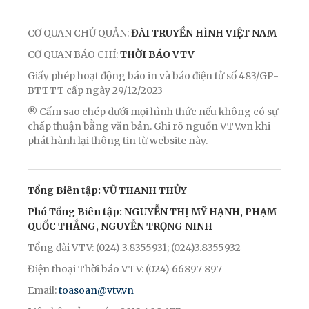
CƠ QUAN CHỦ QUẢN:
ĐÀI TRUYỀN HÌNH VIỆT NAM
CƠ QUAN BÁO CHÍ:
THỜI BÁO VTV
Giấy phép hoạt động báo in và báo điện tử số 483/GP-
BTTTT cấp ngày 29/12/2023
® Cấm sao chép dưới mọi hình thức nếu không có sự
chấp thuận bằng văn bản. Ghi rõ nguồn VTV.vn khi
phát hành lại thông tin từ website này.
Tổng Biên tập: VŨ THANH THỦY
Phó Tổng Biên tập: NGUYỄN THỊ MỸ HẠNH, PHẠM
QUỐC THẮNG, NGUYỄN TRỌNG NINH
Tổng đài VTV: (024) 3.8355931; (024)3.8355932
Điện thoại Thời báo VTV: (024) 66897 897
Email:
toasoan@vtv.vn