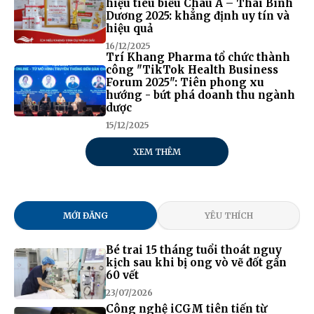
hiệu tiêu biểu Châu Á – Thái Bình
Dương 2025: khẳng định uy tín và
hiệu quả
16/12/2025
Trí Khang Pharma tổ chức thành
công "TikTok Health Business
Forum 2025": Tiên phong xu
hướng - bứt phá doanh thu ngành
dược
15/12/2025
XEM THÊM
MỚI ĐĂNG
YÊU THÍCH
Bé trai 15 tháng tuổi thoát nguy
kịch sau khi bị ong vò vẽ đốt gần
60 vết
23/07/2026
Công nghệ iCGM tiên tiến từ