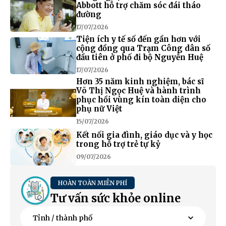
Abbott hỗ trợ chăm sóc đái tháo
đường
17/07/2026
Tiện ích y tế số đến gần hơn với
cộng đồng qua Trạm Công dân số
đầu tiên ở phố đi bộ Nguyễn Huệ
17/07/2026
Hơn 35 năm kinh nghiệm, bác sĩ
Võ Thị Ngọc Huệ và hành trình
phục hồi vùng kín toàn diện cho
phụ nữ Việt
15/07/2026
Kết nối gia đình, giáo dục và y học
trong hỗ trợ trẻ tự kỷ
09/07/2026
HOÀN TOÀN MIỄN PHÍ
Tư vấn sức khỏe online