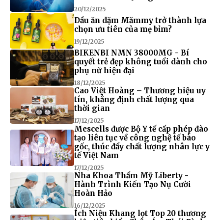
20/12/2025
Dầu ăn dặm Mămmy trở thành lựa
chọn ưu tiên của mẹ bỉm?
19/12/2025
BIKENBI NMN 38000MG - Bí
quyết trẻ đẹp không tuổi dành cho
phụ nữ hiện đại
18/12/2025
Cao Việt Hoàng – Thương hiệu uy
tín, khẳng định chất lượng qua
thời gian
17/12/2025
Mescells được Bộ Y tế cấp phép đào
tạo liên tục về công nghệ tế bào
gốc, thúc đẩy chất lượng nhân lực y
tế Việt Nam
17/12/2025
Nha Khoa Thẩm Mỹ Liberty -
Hành Trình Kiến Tạo Nụ Cười
Hoàn Hảo
16/12/2025
Ích Niệu Khang lọt Top 20 thương