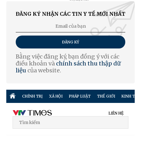
ĐĂNG KÝ NHẬN CÁC TIN Y TẾ MỚI NHẤT
ĐĂNG KÝ
Bằng việc đăng ký, bạn đồng ý với các
điều khoản và
chính sách thu thập dữ
liệu
của website.
CHÍNH TRỊ
XÃ HỘI
PHÁP LUẬT
THẾ GIỚI
KINH TẾ
LIÊN HỆ