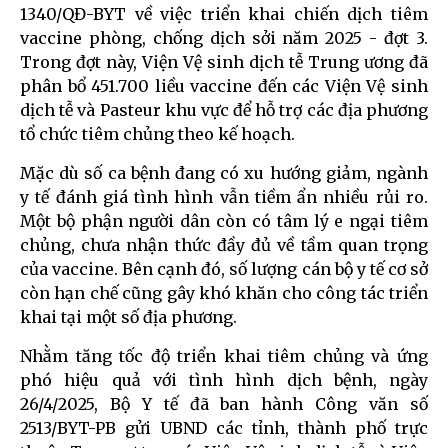
1340/QĐ-BYT về việc triển khai chiến dịch tiêm
vaccine phòng, chống dịch sởi năm 2025 - đợt 3.
Trong đợt này, Viện Vệ sinh dịch tễ Trung ương đã
phân bổ 451.700 liều vaccine đến các Viện Vệ sinh
dịch tễ và Pasteur khu vực để hỗ trợ các địa phương
tổ chức tiêm chủng theo kế hoạch.
Mặc dù số ca bệnh đang có xu hướng giảm, ngành
y tế đánh giá tình hình vẫn tiềm ẩn nhiều rủi ro.
Một bộ phận người dân còn có tâm lý e ngại tiêm
chủng, chưa nhận thức đầy đủ về tầm quan trọng
của vaccine. Bên cạnh đó, số lượng cán bộ y tế cơ sở
còn hạn chế cũng gây khó khăn cho công tác triển
khai tại một số địa phương.
Nhằm tăng tốc độ triển khai tiêm chủng và ứng
phó hiệu quả với tình hình dịch bệnh, ngày
26/4/2025, Bộ Y tế đã ban hành Công văn số
2513/BYT-PB gửi UBND các tỉnh, thành phố trực