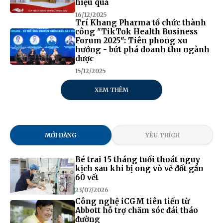
hiệu quả
16/12/2025
Trí Khang Pharma tổ chức thành
công "TikTok Health Business
Forum 2025": Tiên phong xu
hướng - bứt phá doanh thu ngành
dược
15/12/2025
XEM THÊM
MỚI ĐĂNG
YÊU THÍCH
Bé trai 15 tháng tuổi thoát nguy
kịch sau khi bị ong vò vẽ đốt gần
60 vết
23/07/2026
Công nghệ iCGM tiên tiến từ
Abbott hỗ trợ chăm sóc đái tháo
đường