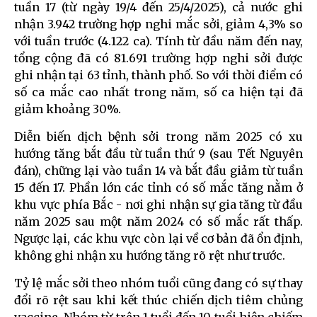
tuần 17 (từ ngày 19/4 đến 25/4/2025), cả nước ghi
nhận 3.942 trường hợp nghi mắc sởi, giảm 4,3% so
với tuần trước (4.122 ca). Tính từ đầu năm đến nay,
tổng cộng đã có 81.691 trường hợp nghi sởi được
ghi nhận tại 63 tỉnh, thành phố. So với thời điểm có
số ca mắc cao nhất trong năm, số ca hiện tại đã
giảm khoảng 30%.
Diễn biến dịch bệnh sởi trong năm 2025 có xu
hướng tăng bắt đầu từ tuần thứ 9 (sau Tết Nguyên
đán), chững lại vào tuần 14 và bắt đầu giảm từ tuần
15 đến 17. Phần lớn các tỉnh có số mắc tăng nằm ở
khu vực phía Bắc - nơi ghi nhận sự gia tăng từ đầu
năm 2025 sau một năm 2024 có số mắc rất thấp.
Ngược lại, các khu vực còn lại về cơ bản đã ổn định,
không ghi nhận xu hướng tăng rõ rệt như trước.
Tỷ lệ mắc sởi theo nhóm tuổi cũng đang có sự thay
đổi rõ rệt sau khi kết thúc chiến dịch tiêm chủng
vaccine. Nhóm từ trên 1 tuổi đến 10 tuổi hiện chiếm