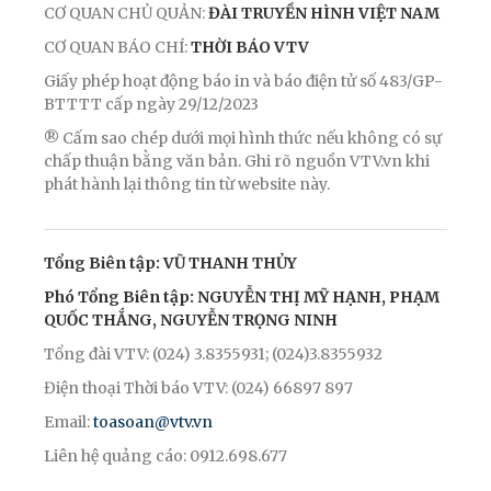
CƠ QUAN CHỦ QUẢN:
ĐÀI TRUYỀN HÌNH VIỆT NAM
CƠ QUAN BÁO CHÍ:
THỜI BÁO VTV
Giấy phép hoạt động báo in và báo điện tử số 483/GP-
BTTTT cấp ngày 29/12/2023
® Cấm sao chép dưới mọi hình thức nếu không có sự
chấp thuận bằng văn bản. Ghi rõ nguồn VTV.vn khi
phát hành lại thông tin từ website này.
Tổng Biên tập: VŨ THANH THỦY
Phó Tổng Biên tập: NGUYỄN THỊ MỸ HẠNH, PHẠM
QUỐC THẮNG, NGUYỄN TRỌNG NINH
Tổng đài VTV: (024) 3.8355931; (024)3.8355932
Điện thoại Thời báo VTV: (024) 66897 897
Email:
toasoan@vtv.vn
Liên hệ quảng cáo: 0912.698.677