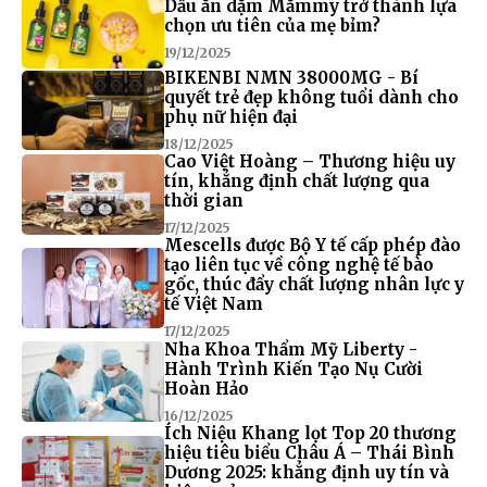
Dầu ăn dặm Mămmy trở thành lựa
chọn ưu tiên của mẹ bỉm?
19/12/2025
BIKENBI NMN 38000MG - Bí
quyết trẻ đẹp không tuổi dành cho
phụ nữ hiện đại
18/12/2025
Cao Việt Hoàng – Thương hiệu uy
tín, khẳng định chất lượng qua
thời gian
17/12/2025
Mescells được Bộ Y tế cấp phép đào
tạo liên tục về công nghệ tế bào
gốc, thúc đẩy chất lượng nhân lực y
tế Việt Nam
17/12/2025
Nha Khoa Thẩm Mỹ Liberty -
Hành Trình Kiến Tạo Nụ Cười
Hoàn Hảo
16/12/2025
Ích Niệu Khang lọt Top 20 thương
hiệu tiêu biểu Châu Á – Thái Bình
Dương 2025: khẳng định uy tín và