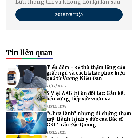
Lưu thông tin và không hỏi lại lần sau
GỬI BÌNH LUẬN
Tin liên quan
Tiểu đêm - kẻ thù thầm lặng của
giấc ngủ và cách khắc phục hiệu
quả từ Vương Niệu Đan
21/12/2025
S Việt AAB tri ân đối tác: Gắn kết
bền vững, tiếp sức vươn xa
20/12/2025
“Chữa lành” những di chứng thẩm
mỹ: Hành trình y đức của Bác sĩ
CKI Trần Đắc Quang
20/12/2025