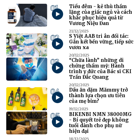
01
Tiểu đêm - kẻ thù thầm
lặng của giấc ngủ và cách
khắc phục hiệu quả từ
Vương Niệu Đan
21/12/2025
02
S Việt AAB tri ân đối tác:
Gắn kết bền vững, tiếp sức
vươn xa
20/12/2025
03
“Chữa lành” những di
chứng thẩm mỹ: Hành
trình y đức của Bác sĩ CKI
Trần Đắc Quang
20/12/2025
04
Dầu ăn dặm Mămmy trở
thành lựa chọn ưu tiên
của mẹ bỉm?
19/12/2025
05
BIKENBI NMN 38000MG
- Bí quyết trẻ đẹp không
tuổi dành cho phụ nữ
hiện đại
18/12/2025