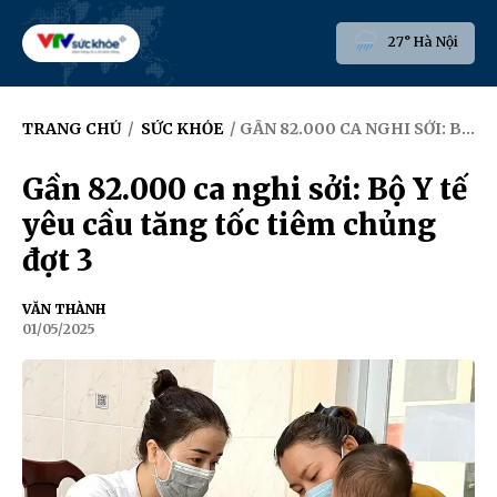
27° Hà Nội
TRANG CHỦ
/
SỨC KHỎE
/ GẦN 82.000 CA NGHI SỞI: BỘ Y TẾ YÊU CẦU TĂNG TỐC TIÊM CHỦNG ĐỢT 3
Gần 82.000 ca nghi sởi: Bộ Y tế
yêu cầu tăng tốc tiêm chủng
đợt 3
VĂN THÀNH
01/05/2025