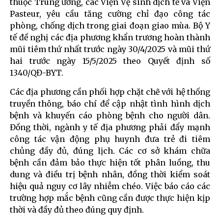
thuộc Trung ương, các Viện Vệ sinh dịch tễ và Viện
Pasteur, yêu cầu tăng cường chỉ đạo công tác
phòng, chống dịch trong giai đoạn giao mùa. Bộ Y
tế đề nghị các địa phương khẩn trương hoàn thành
mũi tiêm thứ nhất trước ngày 30/4/2025 và mũi thứ
hai trước ngày 15/5/2025 theo Quyết định số
1340/QĐ-BYT.
Các địa phương cần phối hợp chặt chẽ với hệ thống
truyền thông, báo chí để cập nhật tình hình dịch
bệnh và khuyến cáo phòng bệnh cho người dân.
Đồng thời, ngành y tế địa phương phải đẩy mạnh
công tác vận động phụ huynh đưa trẻ đi tiêm
chủng đầy đủ, đúng lịch. Các cơ sở khám chữa
bệnh cần đảm bảo thực hiện tốt phân luồng, thu
dung và điều trị bệnh nhân, đồng thời kiểm soát
hiệu quả nguy cơ lây nhiễm chéo. Việc báo cáo các
trường hợp mắc bệnh cũng cần được thực hiện kịp
thời và đầy đủ theo đúng quy định.