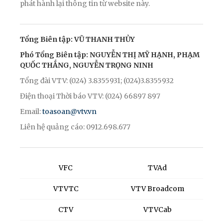
phát hành lại thông tin từ website này.
Tổng Biên tập: VŨ THANH THỦY
Phó Tổng Biên tập: NGUYỄN THỊ MỸ HẠNH, PHẠM
QUỐC THẮNG, NGUYỄN TRỌNG NINH
Tổng đài VTV: (024) 3.8355931; (024)3.8355932
Điện thoại Thời báo VTV: (024) 66897 897
Email:
toasoan@vtv.vn
Liên hệ quảng cáo: 0912.698.677
VFC
TVAd
VTVTC
VTV Broadcom
CTV
VTVCab