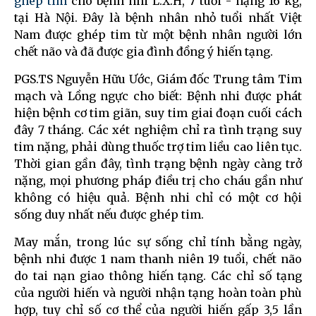
ghép tim
cho bệnh nhi L.X.H, 7 tuổi - nặng 16 kg,
tại Hà Nội. Đây là bệnh nhân nhỏ tuổi nhất Việt
Nam được ghép tim từ một bệnh nhân người lớn
chết não và đã được gia đình đồng ý hiến tạng.
PGS.TS Nguyễn Hữu Ước, Giám đốc Trung tâm Tim
mạch và Lồng ngực cho biết: Bệnh nhi được phát
hiện bệnh cơ tim giãn, suy tim giai đoạn cuối cách
đây 7 tháng. Các xét nghiệm chỉ ra tình trạng suy
tim nặng, phải dùng thuốc trợ tim liều cao liên tục.
Thời gian gần đây, tình trạng bệnh ngày càng trở
nặng, mọi phương pháp điều trị cho cháu gần như
không có hiệu quả. Bệnh nhi chỉ có một cơ hội
sống duy nhất nếu được ghép tim.
May mắn, trong lúc sự sống chỉ tính bằng ngày,
bệnh nhi được 1 nam thanh niên 19 tuổi, chết não
do tai nạn giao thông hiến tạng. Các chỉ số tạng
của người hiến và người nhận tạng hoàn toàn phù
hợp, tuy chỉ số cơ thể của người hiến gấp 3,5 lần