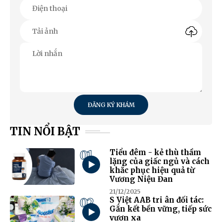
ĐĂNG KÝ KHÁM
TIN NỔI BẬT
01
Tiểu đêm - kẻ thù thầm
lặng của giấc ngủ và cách
khắc phục hiệu quả từ
Vương Niệu Đan
21/12/2025
02
S Việt AAB tri ân đối tác:
Gắn kết bền vững, tiếp sức
vươn xa