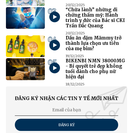
20/12/2025
03
“Chữa lành” những di
chứng thẩm mỹ: Hành
trình y đức của Bác sĩ CKI
Trần Đắc Quang
20/12/2025
04
Dầu ăn dặm Mămmy trở
thành lựa chọn ưu tiên
của mẹ bỉm?
19/12/2025
05
BIKENBI NMN 38000MG
- Bí quyết trẻ đẹp không
tuổi dành cho phụ nữ
hiện đại
18/12/2025
ĐĂNG KÝ NHẬN CÁC TIN Y TẾ MỚI NHẤT
ĐĂNG KÝ