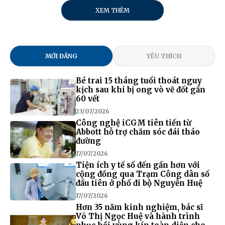
XEM THÊM
MỚI ĐĂNG
YÊU THÍCH
Bé trai 15 tháng tuổi thoát nguy
kịch sau khi bị ong vò vẽ đốt gần
60 vết
23/07/2026
Công nghệ iCGM tiên tiến từ
Abbott hỗ trợ chăm sóc đái tháo
đường
17/07/2026
Tiện ích y tế số đến gần hơn với
cộng đồng qua Trạm Công dân số
đầu tiên ở phố đi bộ Nguyễn Huệ
17/07/2026
Hơn 35 năm kinh nghiệm, bác sĩ
Võ Thị Ngọc Huệ và hành trình