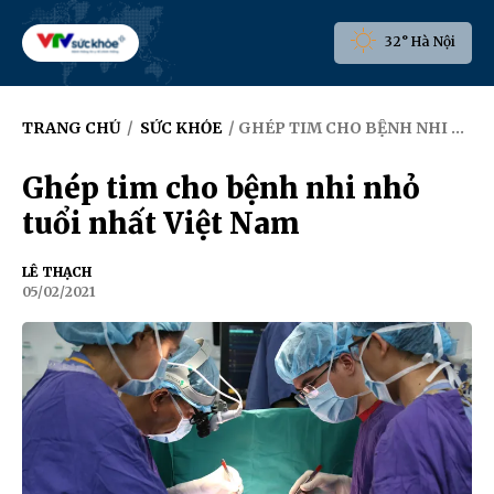
32° Hà Nội
TRANG CHỦ
/
SỨC KHỎE
/ GHÉP TIM CHO BỆNH NHI NHỎ TUỔI NHẤT VIỆT NAM
Ghép tim cho bệnh nhi nhỏ
tuổi nhất Việt Nam
LÊ THẠCH
05/02/2021