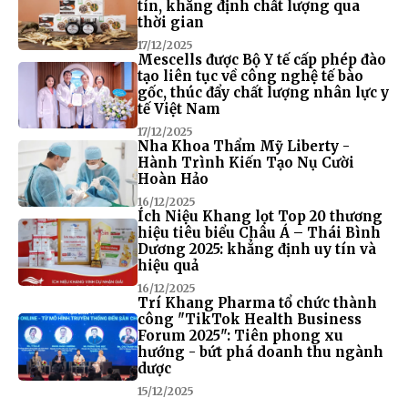
tín, khẳng định chất lượng qua
thời gian
17/12/2025
Mescells được Bộ Y tế cấp phép đào
tạo liên tục về công nghệ tế bào
gốc, thúc đẩy chất lượng nhân lực y
tế Việt Nam
17/12/2025
Nha Khoa Thẩm Mỹ Liberty -
Hành Trình Kiến Tạo Nụ Cười
Hoàn Hảo
16/12/2025
Ích Niệu Khang lọt Top 20 thương
hiệu tiêu biểu Châu Á – Thái Bình
Dương 2025: khẳng định uy tín và
hiệu quả
16/12/2025
Trí Khang Pharma tổ chức thành
công "TikTok Health Business
Forum 2025": Tiên phong xu
hướng - bứt phá doanh thu ngành
dược
15/12/2025