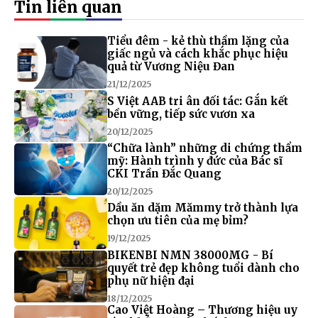
Tin liên quan
Tiểu đêm - kẻ thù thầm lặng của
giấc ngủ và cách khắc phục hiệu
quả từ Vương Niệu Đan
21/12/2025
S Việt AAB tri ân đối tác: Gắn kết
bền vững, tiếp sức vươn xa
20/12/2025
“Chữa lành” những di chứng thẩm
mỹ: Hành trình y đức của Bác sĩ
CKI Trần Đắc Quang
20/12/2025
Dầu ăn dặm Mămmy trở thành lựa
chọn ưu tiên của mẹ bỉm?
19/12/2025
BIKENBI NMN 38000MG - Bí
quyết trẻ đẹp không tuổi dành cho
phụ nữ hiện đại
18/12/2025
Cao Việt Hoàng – Thương hiệu uy