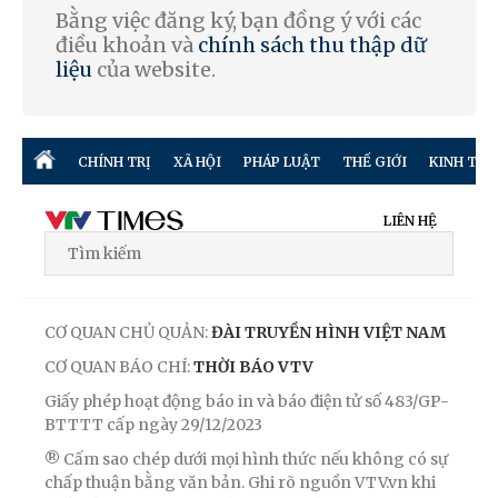
Bằng việc đăng ký, bạn đồng ý với các
điều khoản và
chính sách thu thập dữ
liệu
của website.
CHÍNH TRỊ
XÃ HỘI
PHÁP LUẬT
THẾ GIỚI
KINH TẾ
LIÊN HỆ
CƠ QUAN CHỦ QUẢN:
ĐÀI TRUYỀN HÌNH VIỆT NAM
CƠ QUAN BÁO CHÍ:
THỜI BÁO VTV
Giấy phép hoạt động báo in và báo điện tử số 483/GP-
BTTTT cấp ngày 29/12/2023
® Cấm sao chép dưới mọi hình thức nếu không có sự
chấp thuận bằng văn bản. Ghi rõ nguồn VTV.vn khi