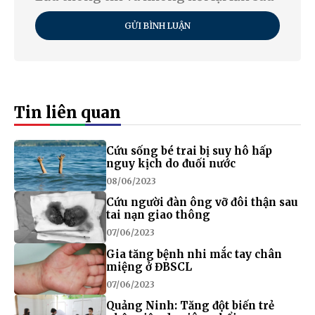
GỬI BÌNH LUẬN
Tin liên quan
Cứu sống bé trai bị suy hô hấp
nguy kịch do đuối nước
08/06/2023
Cứu người đàn ông vỡ đôi thận sau
tai nạn giao thông
07/06/2023
Gia tăng bệnh nhi mắc tay chân
miệng ở ĐBSCL
07/06/2023
Quảng Ninh: Tăng đột biến trẻ