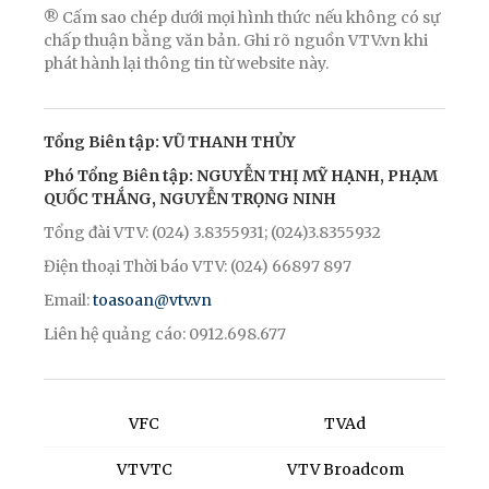
® Cấm sao chép dưới mọi hình thức nếu không có sự
chấp thuận bằng văn bản. Ghi rõ nguồn VTV.vn khi
phát hành lại thông tin từ website này.
Tổng Biên tập: VŨ THANH THỦY
Phó Tổng Biên tập: NGUYỄN THỊ MỸ HẠNH, PHẠM
QUỐC THẮNG, NGUYỄN TRỌNG NINH
Tổng đài VTV: (024) 3.8355931; (024)3.8355932
Điện thoại Thời báo VTV: (024) 66897 897
Email:
toasoan@vtv.vn
Liên hệ quảng cáo: 0912.698.677
VFC
TVAd
VTVTC
VTV Broadcom