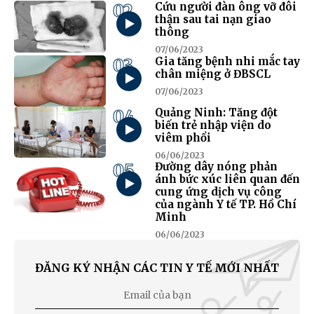
02
Cứu người đàn ông vỡ đôi
thận sau tai nạn giao
thông
07/06/2023
03
Gia tăng bệnh nhi mắc tay
chân miệng ở ĐBSCL
07/06/2023
04
Quảng Ninh: Tăng đột
biến trẻ nhập viện do
viêm phổi
06/06/2023
05
Đường dây nóng phản
ánh bức xúc liên quan đến
cung ứng dịch vụ công
của ngành Y tế TP. Hồ Chí
Minh
06/06/2023
ĐĂNG KÝ NHẬN CÁC TIN Y TẾ MỚI NHẤT