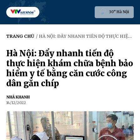
30° Hà Nội
TRANG CHỦ
/ HÀ NỘI: ĐẨY NHANH TIẾN ĐỘ THỰC HIỆN KHÁM CHỮA BỆNH BẢO HIỂM Y TẾ BẰNG CĂN CƯỚC CÔNG DÂN GẮN CHÍP
Hà Nội: Đẩy nhanh tiến độ
thực hiện khám chữa bệnh bảo
hiểm y tế bằng căn cước công
dân gắn chíp
NHÃ KHANH
14/12/2022