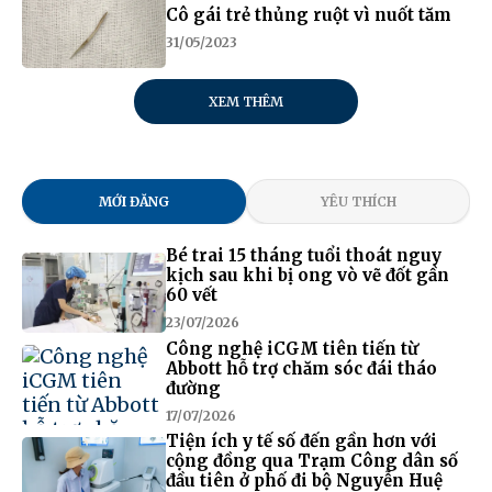
Cô gái trẻ thủng ruột vì nuốt tăm
31/05/2023
XEM THÊM
MỚI ĐĂNG
YÊU THÍCH
Bé trai 15 tháng tuổi thoát nguy
kịch sau khi bị ong vò vẽ đốt gần
60 vết
23/07/2026
Công nghệ iCGM tiên tiến từ
Abbott hỗ trợ chăm sóc đái tháo
đường
17/07/2026
Tiện ích y tế số đến gần hơn với
cộng đồng qua Trạm Công dân số
đầu tiên ở phố đi bộ Nguyễn Huệ