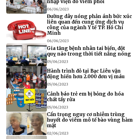
nhập viện do viêm phổi
06/06/2023
Đường dây nóng phản ánh bức xúc
liên quan đến cung ứng dịch vụ
công của ngành Y tế TP. Hồ Chí
Minh
06/06/2023
Gia tăng bệnh nhân tai biến, đột
quỵ não trong thời tiết nắng nóng
05/06/2023
Hành trình đỏ tại Bạc Liêu vận
động hiến hơn 2.000 đơn vị máu
05/06/2023
Cảnh báo trẻ em bị bỏng do hóa
chất tẩy rửa
05/06/2023
Cẩn trọng nguy cơ nhiễm trùng
huyết do viêm mô tế bào vùng hàm
mặt
02/06/2023