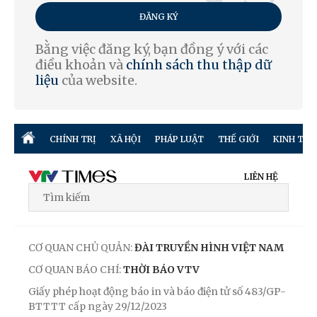
ĐĂNG KÝ
Bằng việc đăng ký, bạn đồng ý với các
điều khoản và
chính sách thu thập dữ
liệu
của website.
CHÍNH TRỊ
XÃ HỘI
PHÁP LUẬT
THẾ GIỚI
KINH TẾ
LIÊN HỆ
CƠ QUAN CHỦ QUẢN:
ĐÀI TRUYỀN HÌNH VIỆT NAM
CƠ QUAN BÁO CHÍ:
THỜI BÁO VTV
Giấy phép hoạt động báo in và báo điện tử số 483/GP-
BTTTT cấp ngày 29/12/2023