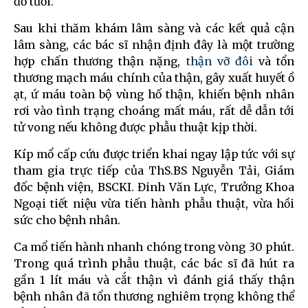
đỏ tươi.
Sau khi thăm khám lâm sàng và các kết quả cận
lâm sàng, các bác sĩ nhận định đây là một trường
hợp chấn thương thận nặng,
thận vỡ đôi
và tổn
thương mạch máu chính của thận, gây xuất huyết ồ
ạt, ứ máu toàn bộ vùng hố thận, khiến bệnh nhân
rơi vào tình trạng choáng mất máu, rất dễ dẫn tới
tử vong nếu không được phẫu thuật kịp thời.
Kíp mổ cấp cứu được triển khai ngay lập tức với sự
tham gia trực tiếp của ThS.BS Nguyễn Tải, Giám
đốc bệnh viện, BSCKI. Đinh Văn Lực, Trưởng Khoa
Ngoại tiết niệu vừa tiến hành phẫu thuật, vừa hồi
sức cho bệnh nhân.
Ca mổ tiến hành nhanh chóng trong vòng 30 phút.
Trong quá trình phẫu thuật, các bác sĩ đã hút ra
gần 1 lít máu và cắt thận vì đánh giá thấy thận
bệnh nhân đã tổn thương nghiêm trọng không thể