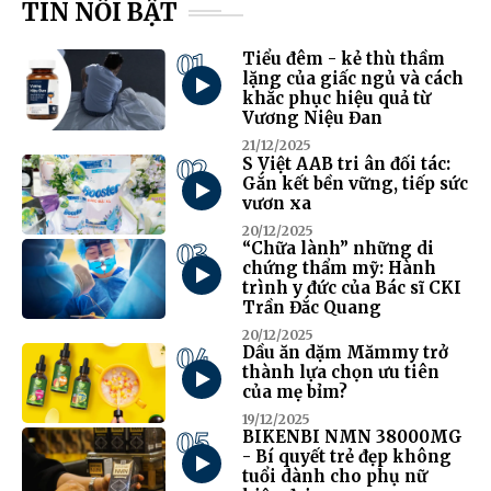
TIN NỔI BẬT
01
Tiểu đêm - kẻ thù thầm
lặng của giấc ngủ và cách
khắc phục hiệu quả từ
Vương Niệu Đan
21/12/2025
02
S Việt AAB tri ân đối tác:
Gắn kết bền vững, tiếp sức
vươn xa
20/12/2025
03
“Chữa lành” những di
chứng thẩm mỹ: Hành
trình y đức của Bác sĩ CKI
Trần Đắc Quang
20/12/2025
04
Dầu ăn dặm Mămmy trở
thành lựa chọn ưu tiên
của mẹ bỉm?
19/12/2025
05
BIKENBI NMN 38000MG
- Bí quyết trẻ đẹp không
tuổi dành cho phụ nữ