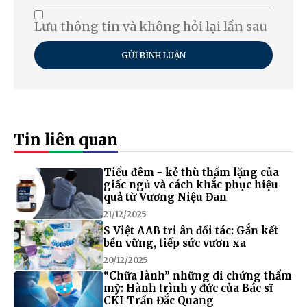
Lưu thông tin và không hỏi lại lần sau
GỬI BÌNH LUẬN
Tin liên quan
Tiểu đêm - kẻ thù thầm lặng của
giấc ngủ và cách khắc phục hiệu
quả từ Vương Niệu Đan
21/12/2025
S Việt AAB tri ân đối tác: Gắn kết
bền vững, tiếp sức vươn xa
20/12/2025
“Chữa lành” những di chứng thẩm
mỹ: Hành trình y đức của Bác sĩ
CKI Trần Đắc Quang