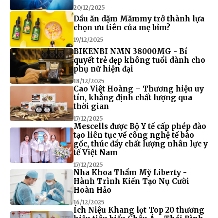
20/12/2025
Dầu ăn dặm Mămmy trở thành lựa
chọn ưu tiên của mẹ bỉm?
19/12/2025
BIKENBI NMN 38000MG - Bí
quyết trẻ đẹp không tuổi dành cho
phụ nữ hiện đại
18/12/2025
Cao Việt Hoàng – Thương hiệu uy
tín, khẳng định chất lượng qua
thời gian
17/12/2025
Mescells được Bộ Y tế cấp phép đào
tạo liên tục về công nghệ tế bào
gốc, thúc đẩy chất lượng nhân lực y
tế Việt Nam
17/12/2025
Nha Khoa Thẩm Mỹ Liberty -
Hành Trình Kiến Tạo Nụ Cười
Hoàn Hảo
16/12/2025
Ích Niệu Khang lọt Top 20 thương