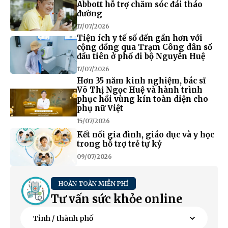
Abbott hỗ trợ chăm sóc đái tháo
đường
17/07/2026
Tiện ích y tế số đến gần hơn với
cộng đồng qua Trạm Công dân số
đầu tiên ở phố đi bộ Nguyễn Huệ
17/07/2026
Hơn 35 năm kinh nghiệm, bác sĩ
Võ Thị Ngọc Huệ và hành trình
phục hồi vùng kín toàn diện cho
phụ nữ Việt
15/07/2026
Kết nối gia đình, giáo dục và y học
trong hỗ trợ trẻ tự kỷ
09/07/2026
HOÀN TOÀN MIỄN PHÍ
Tư vấn sức khỏe online