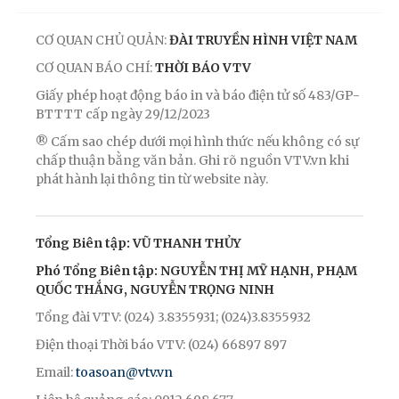
CƠ QUAN CHỦ QUẢN:
ĐÀI TRUYỀN HÌNH VIỆT NAM
CƠ QUAN BÁO CHÍ:
THỜI BÁO VTV
Giấy phép hoạt động báo in và báo điện tử số 483/GP-
BTTTT cấp ngày 29/12/2023
® Cấm sao chép dưới mọi hình thức nếu không có sự
chấp thuận bằng văn bản. Ghi rõ nguồn VTV.vn khi
phát hành lại thông tin từ website này.
Tổng Biên tập: VŨ THANH THỦY
Phó Tổng Biên tập: NGUYỄN THỊ MỸ HẠNH, PHẠM
QUỐC THẮNG, NGUYỄN TRỌNG NINH
Tổng đài VTV: (024) 3.8355931; (024)3.8355932
Điện thoại Thời báo VTV: (024) 66897 897
Email:
toasoan@vtv.vn