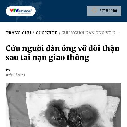
35° Hà Nội
TRANG CHỦ
/
SỨC KHỎE
/ CỨU NGƯỜI ĐÀN ÔNG VỠ ĐÔI THẬN SAU TAI NẠN GIAO THÔNG
Cứu người đàn ông vỡ đôi thận
sau tai nạn giao thông
P.V
07/06/2023