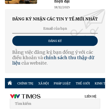
hiện đại
18/12/2025
ĐĂNG KÝ NHẬN CÁC TIN Y TẾ MỚI NHẤT
ĐĂNG KÝ
Bằng việc đăng ký, bạn đồng ý với các
điều khoản và
chính sách thu thập dữ
liệu
của website.
CHÍNH TRỊ
XÃ HỘI
PHÁP LUẬT
THẾ GIỚI
KINH TẾ
LIÊN HỆ