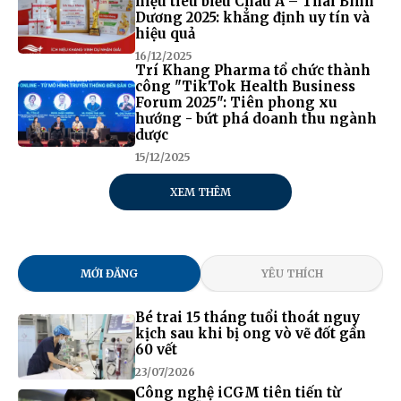
hiệu tiêu biểu Châu Á – Thái Bình
Dương 2025: khẳng định uy tín và
hiệu quả
16/12/2025
Trí Khang Pharma tổ chức thành
công "TikTok Health Business
Forum 2025": Tiên phong xu
hướng - bứt phá doanh thu ngành
dược
15/12/2025
XEM THÊM
MỚI ĐĂNG
YÊU THÍCH
Bé trai 15 tháng tuổi thoát nguy
kịch sau khi bị ong vò vẽ đốt gần
60 vết
23/07/2026
Công nghệ iCGM tiên tiến từ