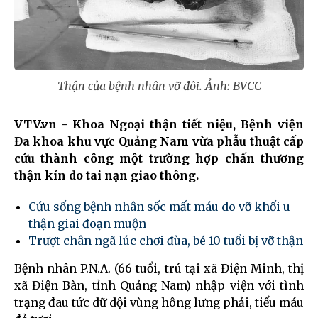
Thận của bệnh nhân vỡ đôi. Ảnh: BVCC
VTV.vn - Khoa Ngoại thận tiết niệu, Bệnh viện
Đa khoa khu vực Quảng Nam vừa phẫu thuật cấp
cứu thành công một trường hợp chấn thương
thận kín do tai nạn giao thông.
Cứu sống bệnh nhân sốc mất máu do vỡ khối u
thận giai đoạn muộn
Trượt chân ngã lúc chơi đùa, bé 10 tuổi bị vỡ thận
Bệnh nhân P.N.A. (66 tuổi, trú tại xã Điện Minh, thị
xã Điện Bàn, tỉnh Quảng Nam) nhập viện với tình
trạng đau tức dữ dội vùng hông lưng phải, tiểu máu