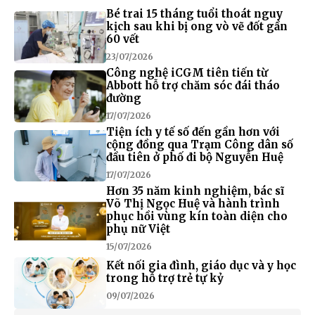
Bé trai 15 tháng tuổi thoát nguy
kịch sau khi bị ong vò vẽ đốt gần
60 vết
23/07/2026
Công nghệ iCGM tiên tiến từ
Abbott hỗ trợ chăm sóc đái tháo
đường
17/07/2026
Tiện ích y tế số đến gần hơn với
cộng đồng qua Trạm Công dân số
đầu tiên ở phố đi bộ Nguyễn Huệ
17/07/2026
Hơn 35 năm kinh nghiệm, bác sĩ
Võ Thị Ngọc Huệ và hành trình
phục hồi vùng kín toàn diện cho
phụ nữ Việt
15/07/2026
Kết nối gia đình, giáo dục và y học
trong hỗ trợ trẻ tự kỷ
09/07/2026