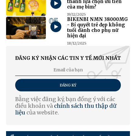
thành lựa chọn ưu tiên
của mẹ bỉm?
19/12/2025
05
BIKENBI NMN 38000MG
- Bí quyết trẻ đẹp không
tuổi dành cho phụ nữ
hiện đại
18/12/2025
ĐĂNG KÝ NHẬN CÁC TIN Y TẾ MỚI NHẤT
ĐĂNG KÝ
Bằng việc đăng ký, bạn đồng ý với các
điều khoản và
chính sách thu thập dữ
liệu
của website.