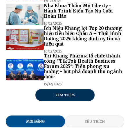
17/12/2025
Nha Khoa Thẩm Mỹ Liberty -
Hành Trình Kiến Tạo Nụ Cười
Hoàn Hảo
16/12/2025
Ích Niệu Khang lọt Top 20 thương
hiệu tiêu biểu Châu Á – Thái Bình
Dương 2025: khẳng định uy tín và
hiệu quả
16/12/2025
Trí Khang Pharma tổ chức thành
công "TikTok Health Business
Forum 2025": Tiên phong xu
hướng - bứt phá doanh thu ngành
dược
15/12/2025
XEM THÊM
MỚI ĐĂNG
YÊU THÍCH