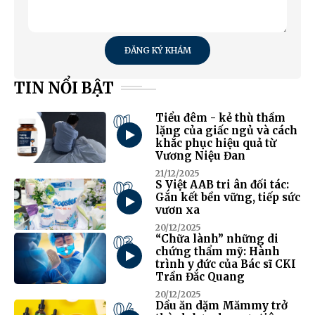
ĐĂNG KÝ KHÁM
TIN NỔI BẬT
01
Tiểu đêm - kẻ thù thầm
lặng của giấc ngủ và cách
khắc phục hiệu quả từ
Vương Niệu Đan
21/12/2025
02
S Việt AAB tri ân đối tác:
Gắn kết bền vững, tiếp sức
vươn xa
20/12/2025
03
“Chữa lành” những di
chứng thẩm mỹ: Hành
trình y đức của Bác sĩ CKI
Trần Đắc Quang
20/12/2025
04
Dầu ăn dặm Mămmy trở