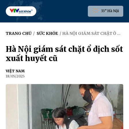
33° Hà Nội
TRANG CHỦ
/
SỨC KHỎE
/ HÀ NỘI GIÁM SÁT CHẶT Ổ DỊCH SỐT XUẤT HUYẾT CŨ
Hà Nội giám sát chặt ổ dịch sốt
xuất huyết cũ
VIỆT NAM
18/05/2025