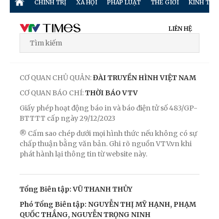
CHÍNH TRỊ
XÃ HỘI
PHÁP LUẬT
THẾ GIỚI
KINH TẾ
LIÊN HỆ
CƠ QUAN CHỦ QUẢN:
ĐÀI TRUYỀN HÌNH VIỆT NAM
CƠ QUAN BÁO CHÍ:
THỜI BÁO VTV
Giấy phép hoạt động báo in và báo điện tử số 483/GP-
BTTTT cấp ngày 29/12/2023
® Cấm sao chép dưới mọi hình thức nếu không có sự
chấp thuận bằng văn bản. Ghi rõ nguồn VTV.vn khi
phát hành lại thông tin từ website này.
Tổng Biên tập: VŨ THANH THỦY
Phó Tổng Biên tập: NGUYỄN THỊ MỸ HẠNH, PHẠM
QUỐC THẮNG, NGUYỄN TRỌNG NINH