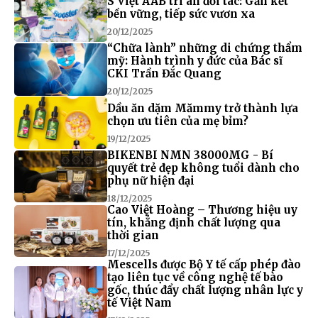
S Việt AAB tri ân đối tác: Gắn kết
bền vững, tiếp sức vươn xa
20/12/2025
“Chữa lành” những di chứng thẩm
mỹ: Hành trình y đức của Bác sĩ
CKI Trần Đắc Quang
20/12/2025
Dầu ăn dặm Mămmy trở thành lựa
chọn ưu tiên của mẹ bỉm?
19/12/2025
BIKENBI NMN 38000MG - Bí
quyết trẻ đẹp không tuổi dành cho
phụ nữ hiện đại
18/12/2025
Cao Việt Hoàng – Thương hiệu uy
tín, khẳng định chất lượng qua
thời gian
17/12/2025
Mescells được Bộ Y tế cấp phép đào
tạo liên tục về công nghệ tế bào
gốc, thúc đẩy chất lượng nhân lực y
tế Việt Nam