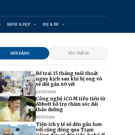
KHỎE & ĐẸP
MẸ & BÉ
MỚI ĐĂNG
YÊU THÍCH
Bé trai 15 tháng tuổi thoát
nguy kịch sau khi bị ong vò
vẽ đốt gần 60 vết
23/07/2026
Công nghệ iCGM tiên tiến từ
Abbott hỗ trợ chăm sóc đái
tháo đường
17/07/2026
Tiện ích y tế số đến gần hơn
với cộng đồng qua Trạm