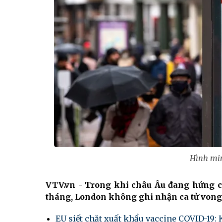
Hình mi
VTV.vn - Trong khi châu Âu đang hứng ch
tháng, London không ghi nhận ca tử vong 
EU siết chặt xuất khẩu vaccine COVID-19: K