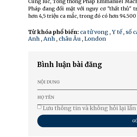
Cùng lúc, Tổng thống Pháp Emmanuel Macron
Pháp đang đối mặt với nguy cơ "thất thủ" t
hơn 4,5 triệu ca mắc, trong đó có hơn 94.500
Từ khóa phổ biến:
ca tử vong
,
Y tế
,
số 
Anh
,
Anh
,
châu Âu
,
London
Bình luận bài đăng
Lưu thông tin và không hỏi lại lần
GỬ