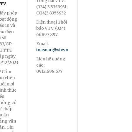
Tổng đài VTV:
TV
(024) 3.8355931;
iấy phép
(024)3.8355932
oạt động
Điện thoại Thời
áo in và
báo VTV: (024)
áo điện
66897 897
ử số
Email:
83/GP-
toasoan@vtv.vn
TTTT
ấp ngày
Liên hệ quảng
9/12/2023
cáo:
0912.698.677
 Cấm
ao chép
ưới mọi
ình thức
ếu
hông có
ự chấp
huận
ằng văn
ản. Ghi