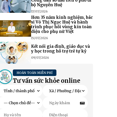
Công dân số đầu tiên ở phố đi
bộ Nguyễn Huệ
17/07/2026
Hơn 35 năm kinh nghiệm, bác
sĩ Võ Thị Ngọc Huệ và hành
trình phục hồi vùng kín toàn
diện cho phụ nữ Việt
15/07/2026
Kết nối gia đình, giáo dục và
y học trong hỗ trợ trẻ tự kỷ
09/07/2026
HOÀN TOÀN MIỄN PHÍ
Tư vấn sức khỏe online