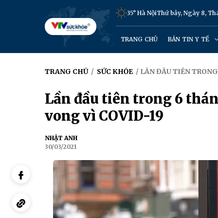
35° Hà Nội
Thứ bảy, Ngày 8, T
TRANG CHỦ
BẢN TIN Y TẾ
TRANG CHỦ
/
SỨC KHỎE
/ LẦN ĐẦU TIÊN TRONG
Lần đầu tiên trong 6 thá
vong vì COVID-19
NHẬT ANH
30/03/2021