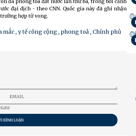
 đã phong tỏa đất nước lần thứ ba, trong bối cảnh
rước đại dịch - theo CNN. Quốc gia này đã ghi nhận
0
 trường hợp tử vong.
ca mắc
,
y tế công cộng
,
phong toả
,
Chính phủ
0
 sau
I BÌNH LUẬN