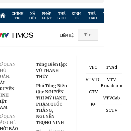
CHÍNH
XÃ
PHÁP
THẾ
KINH
THỂ
TRUYỀN
GIẢ
TRỊ
HỘI
LUẬT
GIỚI
TẾ
THAO
HÌNH
TR
LIÊN HỆ
Ơ QUAN
Tổng Biên tập:
VFC
TVAd
HỦ
VŨ THANH
UẢN:
THỦY
VTVTC
VTV
ÀI
Phó Tổng Biên
Broadcom
RUYỀN
tập: NGUYỄN
CTV
ÌNH
THỊ MỸ HẠNH,
VTVCab
IỆT
PHẠM QUỐC
K+
NAM
THẮNG,
SCTV
Ơ QUAN
NGUYỄN
ÁO CHÍ:
TRỌNG NINH
HỜI BÁO