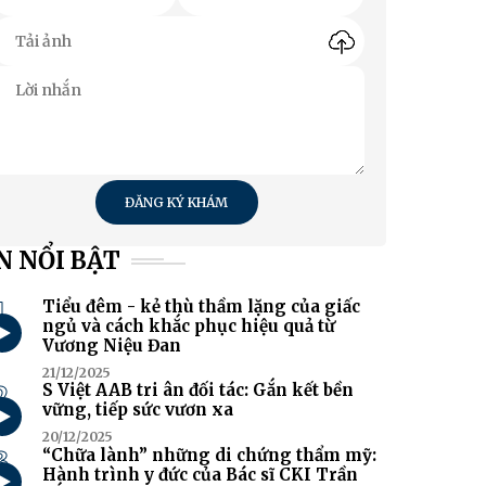
ĐĂNG KÝ KHÁM
N NỔI BẬT
1
Tiểu đêm - kẻ thù thầm lặng của giấc
ngủ và cách khắc phục hiệu quả từ
Vương Niệu Đan
21/12/2025
2
S Việt AAB tri ân đối tác: Gắn kết bền
vững, tiếp sức vươn xa
20/12/2025
3
“Chữa lành” những di chứng thẩm mỹ:
Hành trình y đức của Bác sĩ CKI Trần