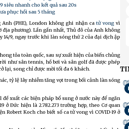
19 siêu nhanh cho kết quả sau 20s
hưa phục hồi sau 5 tháng
g Anh (PHE), London không ghi nhận ca
tử vong
vì
iờ địa phương). Lần gần nhất, Thủ đô của Anh không
y 14/9, ngay trước khi làn sóng thứ 2 của đại dịch ập
hong tỏa toàn quốc, sau sự xuất hiện của biến chủng
trời như sân tennis, hồ bơi và sân golf đã được phép
TI
ở lại, song chỉ được mời tối đa 6 khách.
ác, tỷ lệ lây nhiễm tăng vọt trong bối cảnh làn sóng
0
 đề xuất các biện pháp bổ sung ở nước này để ngăn
0
19 ở Đức hiện là 2.782.273 trường hợp, theo Cơ quan
n Robert Koch cho biết số ca tử vong vì COVID-19 ở
0