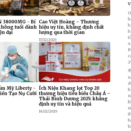
V
G
h
 38000MG - Bí
Cao Việt Hoàng – Thương
b
 không tuổi dành
hiệu uy tín, khẳng định chất
b
ện đại
lượng qua thời gian
t
17/12/2025
4
B
c
2
®
s
d
m Mỹ Liberty -
Ích Niệu Khang lọt Top 20
h
iến Tạo Nụ Cười
thương hiệu tiêu biểu Châu Á –
n
Thái Bình Dương 2025: khẳng
k
định uy tín và hiệu quả
s
16/12/2025
t
b
b