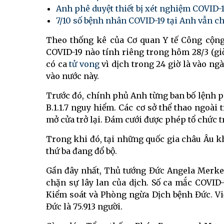
Anh phê duyệt thiết bị xét nghiệm COVID-
7/10 số bệnh nhân COVID-19 tại Anh vẫn c
Theo thống kê của Cơ quan Y tế Công cộn
COVID-19 nào tính riêng trong hôm 28/3 (g
có ca
tử vong
vì dịch trong 24 giờ là vào ngà
vào nước này.
Trước đó, chính phủ Anh từng ban bố lệnh p
B.1.1.7 nguy hiểm. Các cơ sở thể thao ngoài 
mở cửa trở lại. Đám cưới được phép tổ chức tr
Trong khi đó, tại những quốc gia châu Âu kh
thứ ba đang đổ bộ.
Gần đây nhất, Thủ tướng Đức Angela Merkel
chặn sự lây lan của dịch. Số ca mắc COVID-
Kiểm soát và Phòng ngừa Dịch bệnh Đức. Việ
Đức là 75.913 người.