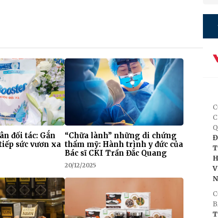
C
C
Q
 ân đối tác: Gắn
“Chữa lành” những di chứng
Đ
tiếp sức vươn xa
thẩm mỹ: Hành trình y đức của
T
Bác sĩ CKI Trần Đắc Quang
H
20/12/2025
V
C
B
T