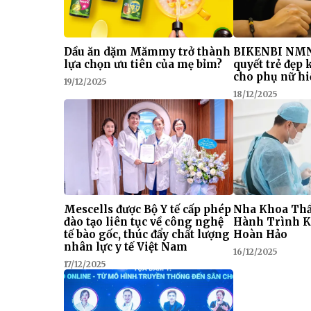
Dầu ăn dặm Mămmy trở thành
BIKENBI NMN
lựa chọn ưu tiên của mẹ bỉm?
quyết trẻ đẹp
cho phụ nữ hi
19/12/2025
18/12/2025
Mescells được Bộ Y tế cấp phép
Nha Khoa Thẩ
đào tạo liên tục về công nghệ
Hành Trình K
tế bào gốc, thúc đẩy chất lượng
Hoàn Hảo
nhân lực y tế Việt Nam
16/12/2025
17/12/2025