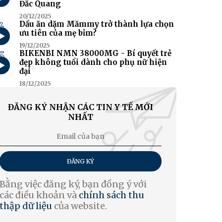
Đắc Quang
20/12/2025
4
Dầu ăn dặm Mămmy trở thành lựa chọn
ưu tiên của mẹ bỉm?
19/12/2025
5
BIKENBI NMN 38000MG - Bí quyết trẻ
đẹp không tuổi dành cho phụ nữ hiện
đại
18/12/2025
ĐĂNG KÝ NHẬN CÁC TIN Y TẾ MỚI
NHẤT
ĐĂNG KÝ
Bằng việc đăng ký, bạn đồng ý với
các điều khoản và
chính sách thu
thập dữ liệu
của website.