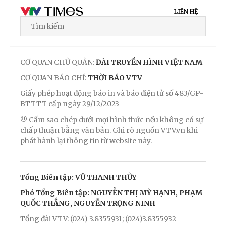
LIÊN HỆ
CƠ QUAN CHỦ QUẢN:
ĐÀI TRUYỀN HÌNH VIỆT NAM
CƠ QUAN BÁO CHÍ:
THỜI BÁO VTV
Giấy phép hoạt động báo in và báo điện tử số 483/GP-
BTTTT cấp ngày 29/12/2023
® Cấm sao chép dưới mọi hình thức nếu không có sự
chấp thuận bằng văn bản. Ghi rõ nguồn VTV.vn khi
phát hành lại thông tin từ website này.
Tổng Biên tập: VŨ THANH THỦY
Phó Tổng Biên tập: NGUYỄN THỊ MỸ HẠNH, PHẠM
QUỐC THẮNG, NGUYỄN TRỌNG NINH
Tổng đài VTV: (024) 3.8355931; (024)3.8355932