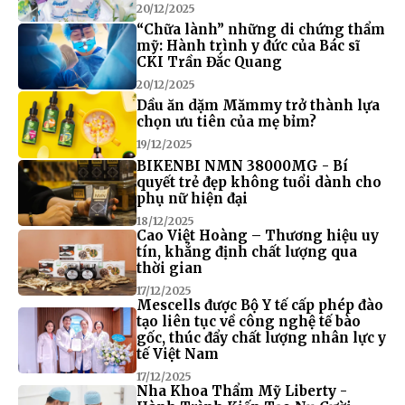
20/12/2025
“Chữa lành” những di chứng thẩm
mỹ: Hành trình y đức của Bác sĩ
CKI Trần Đắc Quang
20/12/2025
Dầu ăn dặm Mămmy trở thành lựa
chọn ưu tiên của mẹ bỉm?
19/12/2025
BIKENBI NMN 38000MG - Bí
quyết trẻ đẹp không tuổi dành cho
phụ nữ hiện đại
18/12/2025
Cao Việt Hoàng – Thương hiệu uy
tín, khẳng định chất lượng qua
thời gian
17/12/2025
Mescells được Bộ Y tế cấp phép đào
tạo liên tục về công nghệ tế bào
gốc, thúc đẩy chất lượng nhân lực y
tế Việt Nam
17/12/2025
Nha Khoa Thẩm Mỹ Liberty -