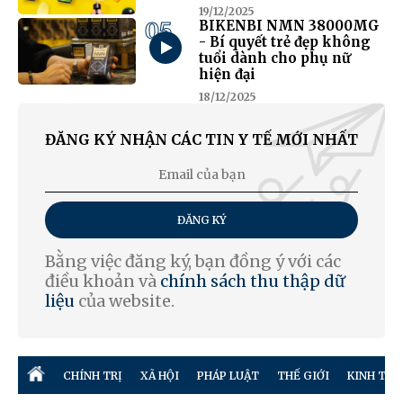
19/12/2025
05
BIKENBI NMN 38000MG
- Bí quyết trẻ đẹp không
tuổi dành cho phụ nữ
hiện đại
18/12/2025
ĐĂNG KÝ NHẬN CÁC TIN Y TẾ MỚI NHẤT
ĐĂNG KÝ
Bằng việc đăng ký, bạn đồng ý với các
điều khoản và
chính sách thu thập dữ
liệu
của website.
CHÍNH TRỊ
XÃ HỘI
PHÁP LUẬT
THẾ GIỚI
KINH TẾ