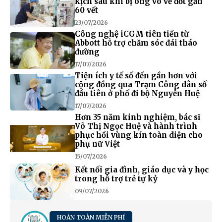
kịch sau khi bị ong vò vẽ đốt gần
60 vết
23/07/2026
Công nghệ iCGM tiên tiến từ
Abbott hỗ trợ chăm sóc đái tháo
đường
17/07/2026
Tiện ích y tế số đến gần hơn với
cộng đồng qua Trạm Công dân số
đầu tiên ở phố đi bộ Nguyễn Huệ
17/07/2026
Hơn 35 năm kinh nghiệm, bác sĩ
Võ Thị Ngọc Huệ và hành trình
phục hồi vùng kín toàn diện cho
phụ nữ Việt
15/07/2026
Kết nối gia đình, giáo dục và y học
trong hỗ trợ trẻ tự kỷ
09/07/2026
HOÀN TOÀN MIỄN PHÍ