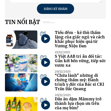
ĐĂNG KÝ KHÁM
TIN NỔI BẬT
01
Tiểu đêm - kẻ thù thầm
lặng của giấc ngủ và cách
khắc phục hiệu quả từ
Vương Niệu Đan
21/12/2025
02
S Việt AAB tri ân đối tác:
Gắn kết bền vững, tiếp sức
vươn xa
20/12/2025
03
“Chữa lành” những di
chứng thẩm mỹ: Hành
trình y đức của Bác sĩ CKI
Trần Đắc Quang
20/12/2025
04
Dầu ăn dặm Mămmy trở
thành lựa chọn ưu tiên
của mẹ bỉm?