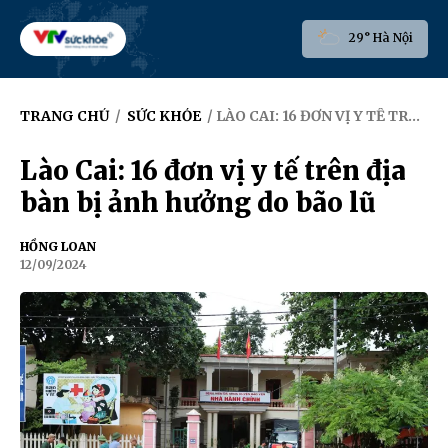
29° Hà Nội
TRANG CHỦ
/
SỨC KHỎE
/ LÀO CAI: 16 ĐƠN VỊ Y TẾ TRÊN ĐỊA BÀN BỊ ẢNH HƯỞNG DO BÃO LŨ
Lào Cai: 16 đơn vị y tế trên địa
bàn bị ảnh hưởng do bão lũ
HỒNG LOAN
12/09/2024