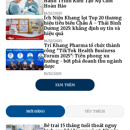
Hành Trình Kiến Tạo Nụ Cười
Hoàn Hảo
16/12/2025
Ích Niệu Khang lọt Top 20 thương
hiệu tiêu biểu Châu Á – Thái Bình
Dương 2025: khẳng định uy tín và
hiệu quả
16/12/2025
Trí Khang Pharma tổ chức thành
công "TikTok Health Business
Forum 2025": Tiên phong xu
hướng - bứt phá doanh thu ngành
dược
15/12/2025
XEM THÊM
MỚI ĐĂNG
YÊU THÍCH
Bé trai 15 tháng tuổi thoát nguy