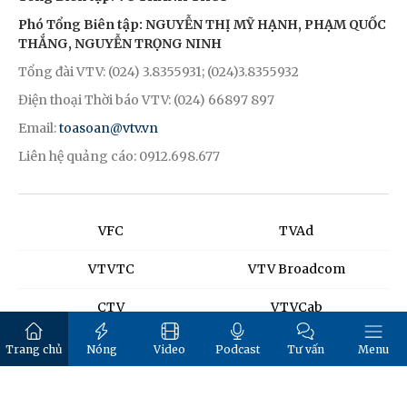
Phó Tổng Biên tập: NGUYỄN THỊ MỸ HẠNH, PHẠM QUỐC
THẮNG, NGUYỄN TRỌNG NINH
Tổng đài VTV: (024) 3.8355931; (024)3.8355932
Điện thoại Thời báo VTV: (024) 66897 897
Email:
toasoan@vtv.vn
Liên hệ quảng cáo: 0912.698.677
VFC
TVAd
VTVTC
VTV Broadcom
CTV
VTVCab
K+
SCTV
Trang chủ
Nóng
Video
Podcast
Tư vấn
Menu