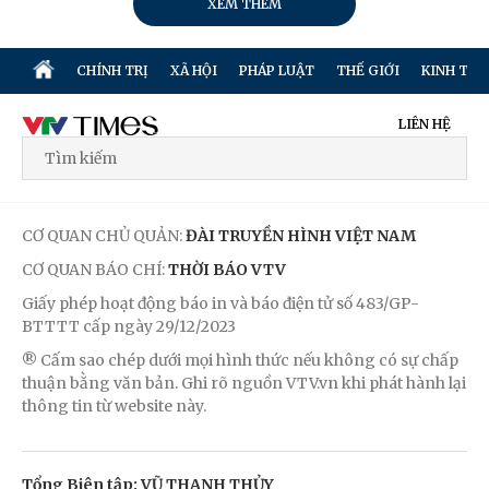
XEM THÊM
CHÍNH TRỊ
XÃ HỘI
PHÁP LUẬT
THẾ GIỚI
KINH TẾ
LIÊN HỆ
CƠ QUAN CHỦ QUẢN:
ĐÀI TRUYỀN HÌNH VIỆT NAM
CƠ QUAN BÁO CHÍ:
THỜI BÁO VTV
Giấy phép hoạt động báo in và báo điện tử số 483/GP-
BTTTT cấp ngày 29/12/2023
® Cấm sao chép dưới mọi hình thức nếu không có sự chấp
thuận bằng văn bản. Ghi rõ nguồn VTV.vn khi phát hành lại
thông tin từ website này.
Tổng Biên tập: VŨ THANH THỦY