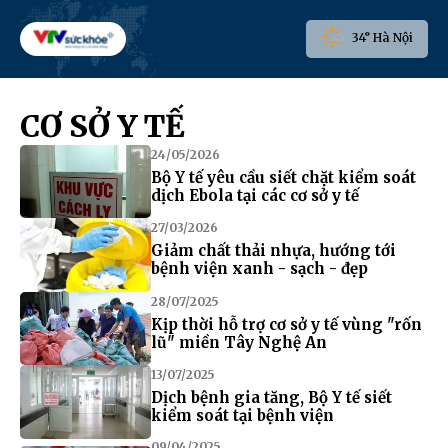
34° Hà Nội
CƠ SỞ Y TẾ
24/05/2026
Bộ Y tế yêu cầu siết chặt kiểm soát
dịch Ebola tại các cơ sở y tế
27/03/2026
Giảm chất thải nhựa, hướng tới
bệnh viện xanh - sạch - đẹp
28/07/2025
Kịp thời hỗ trợ cơ sở y tế vùng "rốn
lũ" miền Tây Nghệ An
13/07/2025
Dịch bệnh gia tăng, Bộ Y tế siết
kiểm soát tại bệnh viện
09/04/2025