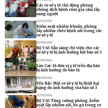
Các cơ sở y tế chủ động phòng
chống dịch bệnh cúm gia cầm lây
sang người
27/03/2025
Kiểm soát nhiễm khuẩn, phòng
lây nhiễm chéo bệnh sởi trong các
cơ sở y tế
16/09/2024
Bộ Y tế: Sẵn sàng chi viện cho các
cơ sở y tế bị ảnh hưởng bởi bão số 3
12/09/2024
Lào Cai: 16 đơn vị y tế trên địa bàn
bị ảnh hưởng do bão lũ
10/09/2024
Yên Bái: Một cơ sở y tế bị thiệt hại
nặng do ảnh hưởng của bão số 3
12/07/2024
Bộ Y tế: Tăng cường phòng, kiểm
soát lây nhiễm sởi, ho gà trong cơ