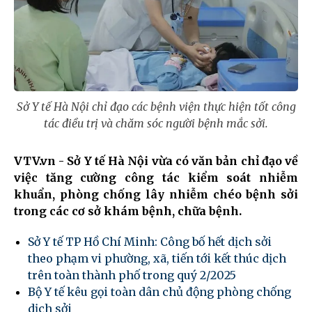
Sở Y tế Hà Nội chỉ đạo các bệnh viện thực hiện tốt công
tác điều trị và chăm sóc người bệnh mắc sởi.
VTV.vn - Sở Y tế Hà Nội vừa có văn bản chỉ đạo về
việc tăng cường công tác kiểm soát nhiễm
khuẩn, phòng chống lây nhiễm chéo bệnh sởi
trong các cơ sở khám bệnh, chữa bệnh.
Sở Y tế TP Hồ Chí Minh: Công bố hết dịch sởi
theo phạm vi phường, xã, tiến tới kết thúc dịch
trên toàn thành phố trong quý 2/2025
Bộ Y tế kêu gọi toàn dân chủ động phòng chống
dịch sởi