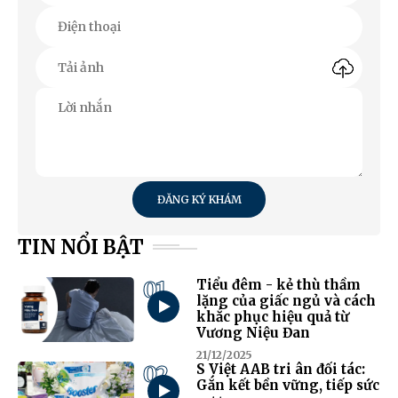
ĐĂNG KÝ KHÁM
TIN NỔI BẬT
01
Tiểu đêm - kẻ thù thầm
lặng của giấc ngủ và cách
khắc phục hiệu quả từ
Vương Niệu Đan
21/12/2025
02
S Việt AAB tri ân đối tác:
Gắn kết bền vững, tiếp sức