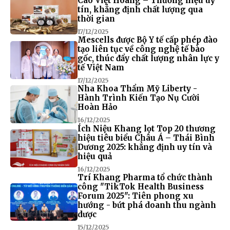
Cao Việt Hoàng – Thương hiệu uy
tín, khẳng định chất lượng qua
thời gian
17/12/2025
Mescells được Bộ Y tế cấp phép đào
tạo liên tục về công nghệ tế bào
gốc, thúc đẩy chất lượng nhân lực y
tế Việt Nam
17/12/2025
Nha Khoa Thẩm Mỹ Liberty -
Hành Trình Kiến Tạo Nụ Cười
Hoàn Hảo
16/12/2025
Ích Niệu Khang lọt Top 20 thương
hiệu tiêu biểu Châu Á – Thái Bình
Dương 2025: khẳng định uy tín và
hiệu quả
16/12/2025
Trí Khang Pharma tổ chức thành
công "TikTok Health Business
Forum 2025": Tiên phong xu
hướng - bứt phá doanh thu ngành
dược
15/12/2025