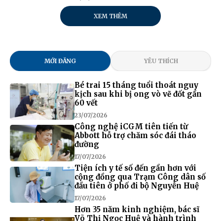
XEM THÊM
MỚI ĐĂNG
YÊU THÍCH
Bé trai 15 tháng tuổi thoát nguy
kịch sau khi bị ong vò vẽ đốt gần
60 vết
23/07/2026
Công nghệ iCGM tiên tiến từ
Abbott hỗ trợ chăm sóc đái tháo
đường
17/07/2026
Tiện ích y tế số đến gần hơn với
cộng đồng qua Trạm Công dân số
đầu tiên ở phố đi bộ Nguyễn Huệ
17/07/2026
Hơn 35 năm kinh nghiệm, bác sĩ
Võ Thị Ngọc Huệ và hành trình