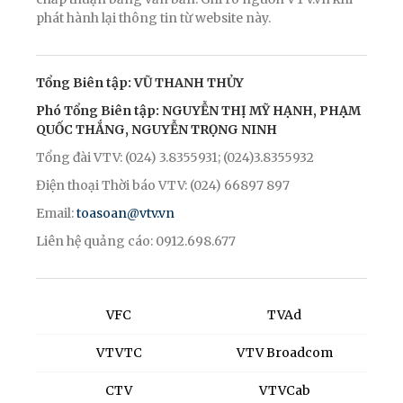
phát hành lại thông tin từ website này.
Tổng Biên tập: VŨ THANH THỦY
Phó Tổng Biên tập: NGUYỄN THỊ MỸ HẠNH, PHẠM
QUỐC THẮNG, NGUYỄN TRỌNG NINH
Tổng đài VTV: (024) 3.8355931; (024)3.8355932
Điện thoại Thời báo VTV: (024) 66897 897
Email:
toasoan@vtv.vn
Liên hệ quảng cáo: 0912.698.677
VFC
TVAd
VTVTC
VTV Broadcom
CTV
VTVCab