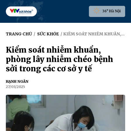
36° Hà Nội
TRANG CHỦ
/
SỨC KHỎE
/ KIỂM SOÁT NHIỄM KHUẨN, PHÒNG LÂY NHIỄM CHÉO BỆNH SỞI TRONG CÁC CƠ SỞ Y TẾ
Kiểm soát nhiễm khuẩn,
phòng lây nhiễm chéo bệnh
sởi trong các cơ sở y tế
HẠNH NGÂN
27/03/2025