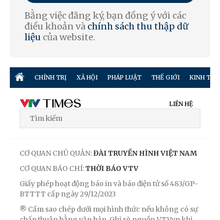
Bằng việc đăng ký, bạn đồng ý với các
điều khoản và
chính sách thu thập dữ
liệu
của website.
CHÍNH TRỊ
XÃ HỘI
PHÁP LUẬT
THẾ GIỚI
KINH TẾ
LIÊN HỆ
CƠ QUAN CHỦ QUẢN:
ĐÀI TRUYỀN HÌNH VIỆT NAM
CƠ QUAN BÁO CHÍ:
THỜI BÁO VTV
Giấy phép hoạt động báo in và báo điện tử số 483/GP-
BTTTT cấp ngày 29/12/2023
® Cấm sao chép dưới mọi hình thức nếu không có sự
chấp thuận bằng văn bản. Ghi rõ nguồn VTV.vn khi