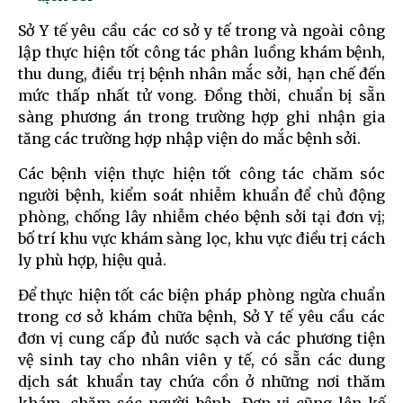
Sở Y tế yêu cầu các cơ sở y tế trong và ngoài công
lập thực hiện tốt công tác phân luồng khám bệnh,
thu dung, điều trị bệnh nhân mắc sởi, hạn chế đến
mức thấp nhất tử vong. Đồng thời, chuẩn bị sẵn
sàng phương án trong trường hợp ghi nhận gia
tăng các trường hợp nhập viện do mắc bệnh sởi.
Các bệnh viện thực hiện tốt công tác chăm sóc
người bệnh, kiểm soát nhiễm khuẩn để chủ động
phòng, chống lây nhiễm chéo bệnh sởi tại đơn vị;
bố trí khu vực khám sàng lọc, khu vực điều trị cách
ly phù hợp, hiệu quả.
Để thực hiện tốt các biện pháp phòng ngừa chuẩn
trong cơ sở khám chữa bệnh, Sở Y tế yêu cầu các
đơn vị cung cấp đủ nước sạch và các phương tiện
vệ sinh tay cho nhân viên y tế, có sẵn các dung
dịch sát khuẩn tay chứa cồn ở những nơi thăm
khám, chăm sóc người bệnh. Đơn vị cũng lên kế