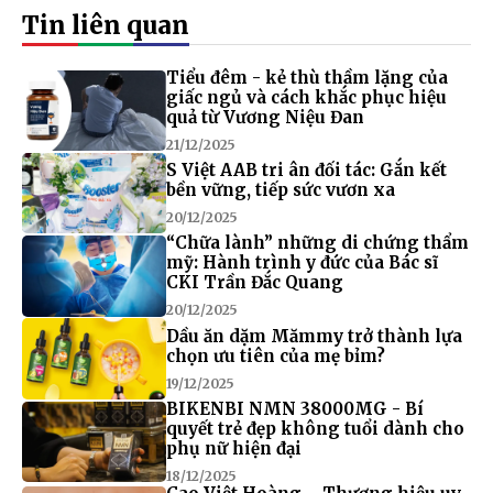
Tin liên quan
Tiểu đêm - kẻ thù thầm lặng của
giấc ngủ và cách khắc phục hiệu
quả từ Vương Niệu Đan
21/12/2025
S Việt AAB tri ân đối tác: Gắn kết
bền vững, tiếp sức vươn xa
20/12/2025
“Chữa lành” những di chứng thẩm
mỹ: Hành trình y đức của Bác sĩ
CKI Trần Đắc Quang
20/12/2025
Dầu ăn dặm Mămmy trở thành lựa
chọn ưu tiên của mẹ bỉm?
19/12/2025
BIKENBI NMN 38000MG - Bí
quyết trẻ đẹp không tuổi dành cho
phụ nữ hiện đại
18/12/2025