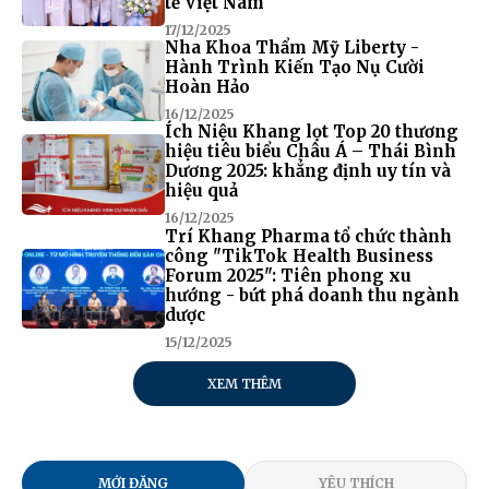
tế Việt Nam
17/12/2025
Nha Khoa Thẩm Mỹ Liberty -
Hành Trình Kiến Tạo Nụ Cười
Hoàn Hảo
16/12/2025
Ích Niệu Khang lọt Top 20 thương
hiệu tiêu biểu Châu Á – Thái Bình
Dương 2025: khẳng định uy tín và
hiệu quả
16/12/2025
Trí Khang Pharma tổ chức thành
công "TikTok Health Business
Forum 2025": Tiên phong xu
hướng - bứt phá doanh thu ngành
dược
15/12/2025
XEM THÊM
MỚI ĐĂNG
YÊU THÍCH