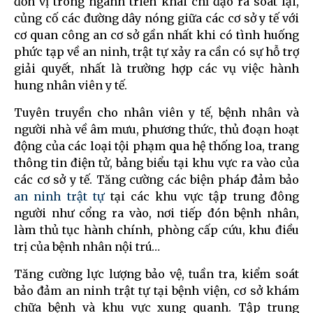
đơn vị trong ngành triển khai chỉ đạo rà soát lại,
củng cố các đường dây nóng giữa các cơ sở y tế với
cơ quan công an cơ sở gần nhất khi có tình huống
phức tạp về an ninh, trật tự xảy ra cần có sự hỗ trợ
giải quyết, nhất là trường hợp các vụ việc hành
hung nhân viên y tế.
Tuyên truyền cho nhân viên y tế, bệnh nhân và
người nhà về âm mưu, phương thức, thủ đoạn hoạt
động của các loại tội phạm qua hệ thống loa, trang
thông tin điện tử, bảng biểu tại khu vực ra vào của
các cơ sở y tế. Tăng cường các biện pháp đảm bảo
an ninh trật tự
tại các khu vực tập trung đông
người như cổng ra vào, nơi tiếp đón bệnh nhân,
làm thủ tục hành chính, phòng cấp cứu, khu điều
trị của bệnh nhân nội trú…
Tăng cường lực lượng bảo vệ, tuần tra, kiểm soát
bảo đảm an ninh trật tự tại bệnh viện, cơ sở khám
chữa bệnh và khu vực xung quanh. Tập trung