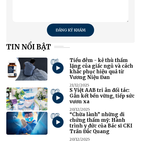
ĐĂNG KÝ KHÁM
TIN NỔI BẬT
01
Tiểu đêm - kẻ thù thầm
lặng của giấc ngủ và cách
khắc phục hiệu quả từ
Vương Niệu Đan
21/12/2025
02
S Việt AAB tri ân đối tác:
Gắn kết bền vững, tiếp sức
vươn xa
20/12/2025
03
“Chữa lành” những di
chứng thẩm mỹ: Hành
trình y đức của Bác sĩ CKI
Trần Đắc Quang
20/12/2025