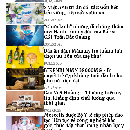
21/12/2025
S Việt AAB tri ân đối tác: Gắn kết
bền vững, tiếp sức vươn xa
20/12/2025
“Chữa lành” những di chứng thẩm
mỹ: Hành trình y đức của Bác sĩ
CKI Trần Đắc Quang
20/12/2025
Dầu ăn dặm Mămmy trở thành lựa
chọn ưu tiên của mẹ bỉm?
19/12/2025
BIKENBI NMN 38000MG - Bí
quyết trẻ đẹp không tuổi dành cho
phụ nữ hiện đại
18/12/2025
Cao Việt Hoàng – Thương hiệu uy
tín, khẳng định chất lượng qua
thời gian
17/12/2025
Mescells được Bộ Y tế cấp phép đào
tạo liên tục về công nghệ tế bào
gốc, thúc đẩy chất lượng nhân lực y