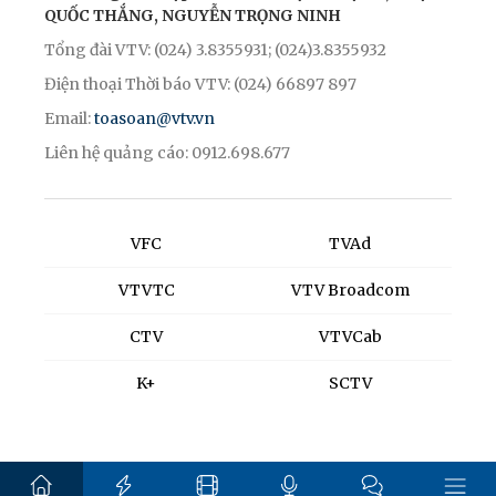
QUỐC THẮNG, NGUYỄN TRỌNG NINH
Tổng đài VTV: (024) 3.8355931; (024)3.8355932
Điện thoại Thời báo VTV: (024) 66897 897
Email:
toasoan@vtv.vn
Liên hệ quảng cáo: 0912.698.677
VFC
TVAd
VTVTC
VTV Broadcom
CTV
VTVCab
K+
SCTV