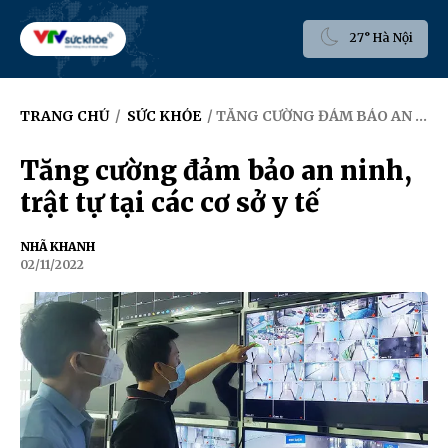
27° Hà Nội
TRANG CHỦ
/
SỨC KHỎE
/ TĂNG CƯỜNG ĐẢM BẢO AN NINH, TRẬT TỰ TẠI CÁC CƠ SỞ Y TẾ
Tăng cường đảm bảo an ninh,
trật tự tại các cơ sở y tế
NHÃ KHANH
02/11/2022