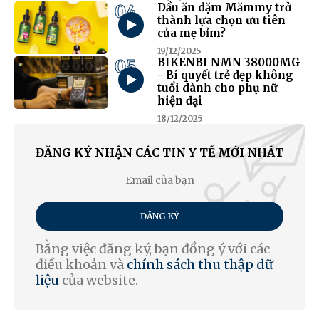
04
Dầu ăn dặm Mămmy trở
thành lựa chọn ưu tiên
của mẹ bỉm?
19/12/2025
05
BIKENBI NMN 38000MG
- Bí quyết trẻ đẹp không
tuổi dành cho phụ nữ
hiện đại
18/12/2025
ĐĂNG KÝ NHẬN CÁC TIN Y TẾ MỚI NHẤT
ĐĂNG KÝ
Bằng việc đăng ký, bạn đồng ý với các
điều khoản và
chính sách thu thập dữ
liệu
của website.