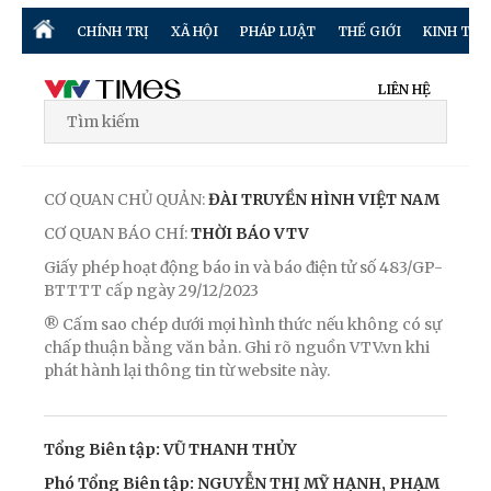
CHÍNH TRỊ
XÃ HỘI
PHÁP LUẬT
THẾ GIỚI
KINH TẾ
LIÊN HỆ
CƠ QUAN CHỦ QUẢN:
ĐÀI TRUYỀN HÌNH VIỆT NAM
CƠ QUAN BÁO CHÍ:
THỜI BÁO VTV
Giấy phép hoạt động báo in và báo điện tử số 483/GP-
BTTTT cấp ngày 29/12/2023
® Cấm sao chép dưới mọi hình thức nếu không có sự
chấp thuận bằng văn bản. Ghi rõ nguồn VTV.vn khi
phát hành lại thông tin từ website này.
Tổng Biên tập: VŨ THANH THỦY
Phó Tổng Biên tập: NGUYỄN THỊ MỸ HẠNH, PHẠM