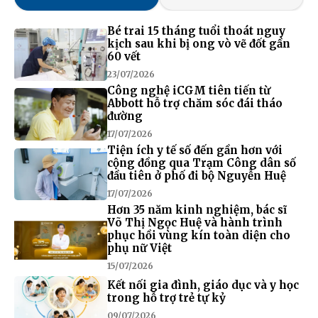
Bé trai 15 tháng tuổi thoát nguy
kịch sau khi bị ong vò vẽ đốt gần
60 vết
23/07/2026
Công nghệ iCGM tiên tiến từ
Abbott hỗ trợ chăm sóc đái tháo
đường
17/07/2026
Tiện ích y tế số đến gần hơn với
cộng đồng qua Trạm Công dân số
đầu tiên ở phố đi bộ Nguyễn Huệ
17/07/2026
Hơn 35 năm kinh nghiệm, bác sĩ
Võ Thị Ngọc Huệ và hành trình
phục hồi vùng kín toàn diện cho
phụ nữ Việt
15/07/2026
Kết nối gia đình, giáo dục và y học
trong hỗ trợ trẻ tự kỷ
09/07/2026