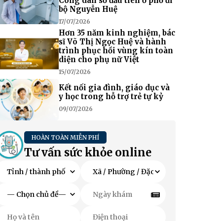
Công dân số đầu tiên ở phố đi
bộ Nguyễn Huệ
17/07/2026
Hơn 35 năm kinh nghiệm, bác
sĩ Võ Thị Ngọc Huệ và hành
trình phục hồi vùng kín toàn
diện cho phụ nữ Việt
15/07/2026
Kết nối gia đình, giáo dục và
y học trong hỗ trợ trẻ tự kỷ
09/07/2026
HOÀN TOÀN MIỄN PHÍ
Tư vấn sức khỏe online