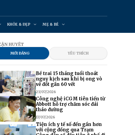
KHỎE & ĐẸP
MẸ & BÉ
 CẬN HUYẾT
MỚI ĐĂNG
YÊU THÍCH
Bé trai 15 tháng tuổi thoát
nguy kịch sau khi bị ong vò
vẽ đốt gần 60 vết
23/07/2026
Công nghệ iCGM tiên tiến từ
Abbott hỗ trợ chăm sóc đái
tháo đường
17/07/2026
Tiện ích y tế số đến gần hơn
với cộng đồng qua Trạm