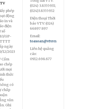
Tổng đài VTV:
TV
(024) 3.8355931;
iấy phép
(024)3.8355932
oạt động
Điện thoại Thời
áo in và
báo VTV: (024)
áo điện
66897 897
ử số
Email:
83/GP-
toasoan@vtv.vn
TTTT
ấp ngày
Liên hệ quảng
9/12/2023
cáo:
0912.698.677
 Cấm
ao chép
ưới mọi
ình thức
ếu
hông có
ự chấp
huận
ằng văn
ản. Ghi