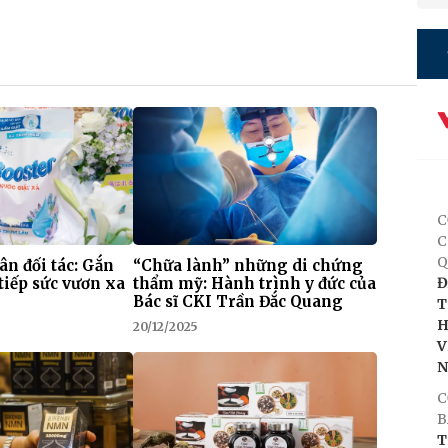
C
C
Q
 ân đối tác: Gắn
“Chữa lành” những di chứng
tiếp sức vươn xa
thẩm mỹ: Hành trình y đức của
Đ
Bác sĩ CKI Trần Đắc Quang
T
H
20/12/2025
V
C
B
T