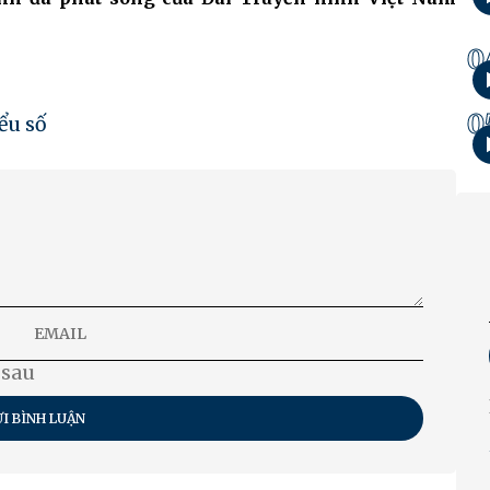
0
0
ểu số
 sau
I BÌNH LUẬN