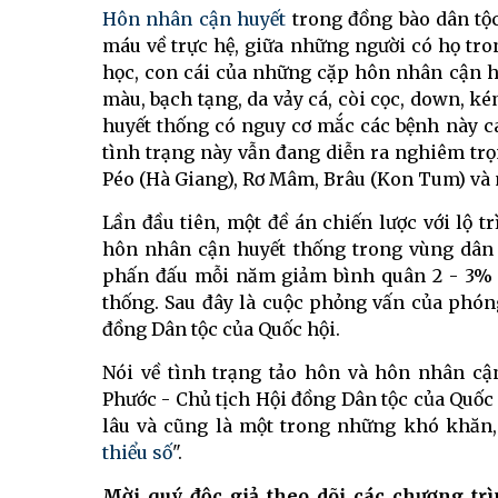
Hôn nhân cận huyết
trong đồng bào dân tộc
máu về trực hệ, giữa những người có họ tro
học, con cái của những cặp hôn nhân cận h
màu, bạch tạng, da vảy cá, còi cọc, down, ké
huyết thống có nguy cơ mắc các bệnh này ca
tình trạng này vẫn đang diễn ra nghiêm trọng
Péo (Hà Giang), Rơ Mâm, Brâu (Kon Tum) và 
Lần đầu tiên, một đề án chiến lược với lộ 
hôn nhân cận huyết thống trong vùng dân 
phấn đấu mỗi năm giảm bình quân 2 - 3% s
thống. Sau đây là cuộc phỏng vấn của phón
đồng Dân tộc của Quốc hội.
Nói về tình trạng tảo hôn và hôn nhân cậ
Phước - Chủ tịch Hội đồng Dân tộc của Quốc h
lâu và cũng là một trong những khó khăn,
thiểu số
".
Mời quý độc giả theo dõi các chương tr