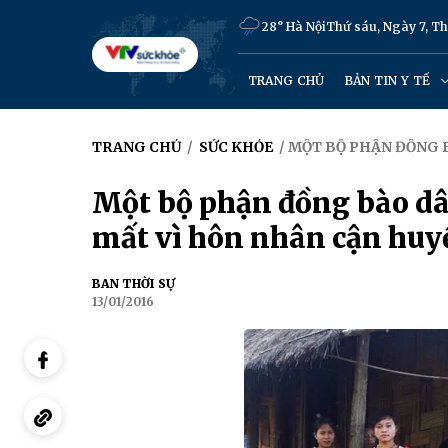
28° Hà Nội
Thứ sáu, Ngày 7, T
TRANG CHỦ
BẢN TIN Y TẾ
TRANG CHỦ
/
SỨC KHỎE
/ MỘT BỘ PHẬN ĐỒNG 
Một bộ phận đồng bào dân
mất vì hôn nhân cận huy
BAN THỜI SỰ
13/01/2016