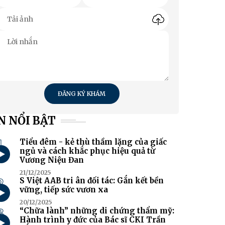
ĐĂNG KÝ KHÁM
N NỔI BẬT
1
Tiểu đêm - kẻ thù thầm lặng của giấc
ngủ và cách khắc phục hiệu quả từ
Vương Niệu Đan
21/12/2025
2
S Việt AAB tri ân đối tác: Gắn kết bền
vững, tiếp sức vươn xa
20/12/2025
3
“Chữa lành” những di chứng thẩm mỹ:
Hành trình y đức của Bác sĩ CKI Trần