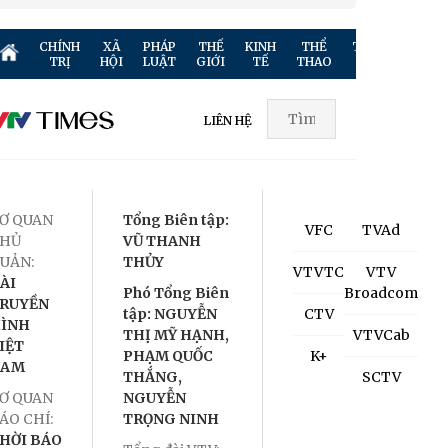
CHÍNH
XÃ
PHÁP
THẾ
KINH
THỂ
TRUYỀN
GIẢ
TRỊ
HỘI
LUẬT
GIỚI
TẾ
THAO
HÌNH
TR
LIÊN HỆ
Ơ QUAN
Tổng Biên tập:
VFC
TVAd
HỦ
VŨ THANH
UẢN:
THỦY
VTVTC
VTV
ÀI
Phó Tổng Biên
Broadcom
RUYỀN
tập: NGUYỄN
CTV
ÌNH
THỊ MỸ HẠNH,
VTVCab
IỆT
PHẠM QUỐC
K+
NAM
THẮNG,
SCTV
Ơ QUAN
NGUYỄN
ÁO CHÍ:
TRỌNG NINH
HỜI BÁO