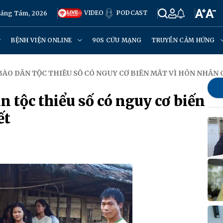
VIDEO
PODCAST
háng Tám, 2026
BỆNH VIỆN ONLINE
90S CỨU MẠNG
TRUYỀN CẢM HỨNG
BÀO DÂN TỘC THIỂU SỐ CÓ NGUY CƠ BIẾN MẤT VÌ HÔN NHÂN
 tộc thiểu số có nguy cơ biến
ết