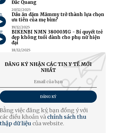
Đắc Quang
20/12/2025
4
Dầu ăn dặm Mămmy trở thành lựa chọn
ưu tiên của mẹ bỉm?
19/12/2025
5
BIKENBI NMN 38000MG - Bí quyết trẻ
đẹp không tuổi dành cho phụ nữ hiện
đại
18/12/2025
ĐĂNG KÝ NHẬN CÁC TIN Y TẾ MỚI
NHẤT
ĐĂNG KÝ
Bằng việc đăng ký, bạn đồng ý với
các điều khoản và
chính sách thu
thập dữ liệu
của website.