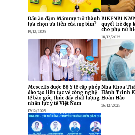
Dầu ăn dặm Mămmy trở thành
BIKENBI NMN
lựa chọn ưu tiên của mẹ bỉm?
quyết trẻ đẹp
cho phụ nữ hi
19/12/2025
18/12/2025
Mescells được Bộ Y tế cấp phép
Nha Khoa Thẩ
đào tạo liên tục về công nghệ
Hành Trình K
tế bào gốc, thúc đẩy chất lượng
Hoàn Hảo
nhân lực y tế Việt Nam
16/12/2025
17/12/2025