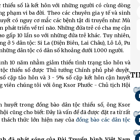
 thiểu số là kết hôn với những người có cùng dòng
ng phạm vi ba đời. Theo các chuyên gia y tế và sinh
uyết có nguy cơ mắc các bệnh tật di truyền như: Mù
m phát triển về trí não. Những đứa trẻ có cha mẹ cận
o gấp 10 lần so với những đứa trẻ khác. Tuy nhiên,
 ở 5 dân tộc: Si La (Điện Biên, Lai Châu), Lô Lô, Pu
những dân tộc có dân số khoảng dưới 1.000 người.
trình 10 năm nhằm giảm thiểu tình trạng tảo hôn và
tộc thiểu số được Thủ tướng Chính phủ phê duyệt,
TI
ố cặp tảo hôn và 3 - 5% số cặp kết hôn cận huyết
g viên chúng tôi với ông Ksor Phước - Chủ tịch Hội
0
n huyết trong đồng bào dân tộc thiểu số, ông Ksor
ội cũng cho biết: Đây là vấn đề đã được đặt ra từ rất
0
 thách thức lớn hiện nay của
đồng bào các dân tộc
0
ình đã phát sóng của Đài Truyền hình Việt Nam