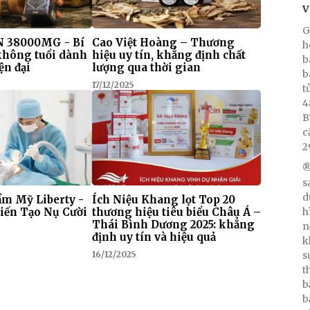
V
G
 38000MG - Bí
Cao Việt Hoàng – Thương
h
 không tuổi dành
hiệu uy tín, khẳng định chất
b
ện đại
lượng qua thời gian
b
17/12/2025
t
4
B
c
2
®
s
d
m Mỹ Liberty -
Ích Niệu Khang lọt Top 20
iến Tạo Nụ Cười
thương hiệu tiêu biểu Châu Á –
h
Thái Bình Dương 2025: khẳng
n
định uy tín và hiệu quả
k
s
16/12/2025
t
b
b