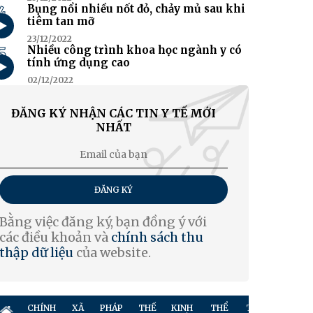
4
Bụng nổi nhiều nốt đỏ, chảy mủ sau khi
tiêm tan mỡ
23/12/2022
5
Nhiều công trình khoa học ngành y có
tính ứng dụng cao
02/12/2022
ĐĂNG KÝ NHẬN CÁC TIN Y TẾ MỚI
NHẤT
ĐĂNG KÝ
Bằng việc đăng ký, bạn đồng ý với
các điều khoản và
chính sách thu
thập dữ liệu
của website.
CHÍNH
XÃ
PHÁP
THẾ
KINH
THỂ
TRUYỀN
GIẢ