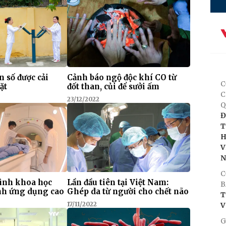
n số được cải
Cảnh báo ngộ độc khí CO từ
C
ặt
đốt than, củi để sưởi ấm
C
23/12/2022
Q
Đ
T
H
V
C
rình khoa học
Lần đầu tiên tại Việt Nam:
B
nh ứng dụng cao
Ghép da từ người cho chết não
T
17/11/2022
V
G