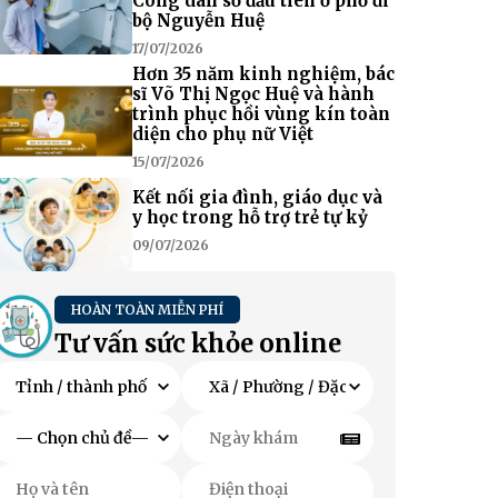
Công dân số đầu tiên ở phố đi
bộ Nguyễn Huệ
17/07/2026
Hơn 35 năm kinh nghiệm, bác
sĩ Võ Thị Ngọc Huệ và hành
trình phục hồi vùng kín toàn
diện cho phụ nữ Việt
15/07/2026
Kết nối gia đình, giáo dục và
y học trong hỗ trợ trẻ tự kỷ
09/07/2026
HOÀN TOÀN MIỄN PHÍ
Tư vấn sức khỏe online