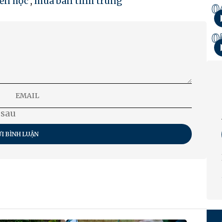
yền học
,
mua bán tinh trùng
0
0
 sau
I BÌNH LUẬN