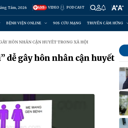
VIDEO
PODCAST
háng Tám, 2026
BỆNH VIỆN ONLINE
90S CỨU MẠNG
TRUYỀN CẢM HỨNG
 GÂY HÔN NHÂN CẬN HUYẾT TRONG XÃ HỘI
i” dễ gây hôn nhân cận huyết