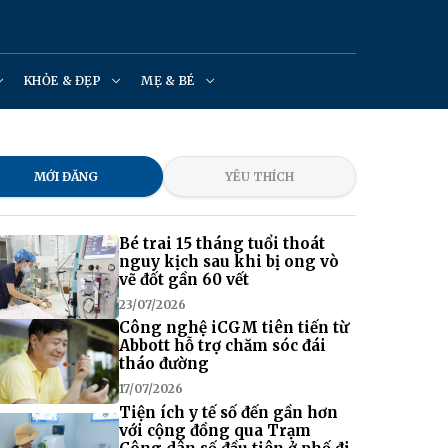
KHỎE & ĐẸP
MẸ & BÉ
MỚI ĐĂNG
YÊU THÍCH
Bé trai 15 tháng tuổi thoát
nguy kịch sau khi bị ong vò
vẽ đốt gần 60 vết
23/07/2026
Công nghệ iCGM tiên tiến từ
Abbott hỗ trợ chăm sóc đái
tháo đường
17/07/2026
Tiện ích y tế số đến gần hơn
với cộng đồng qua Trạm