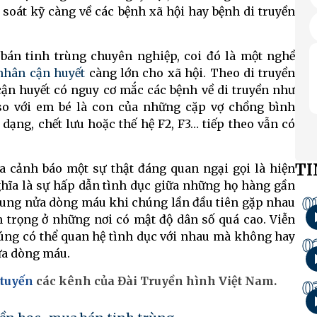
soát kỹ càng về các bệnh xã hội hay bệnh di truyền
bán tinh trùng chuyên nghiệp, coi đó là một nghề
nhân cận huyết
càng lớn cho xã hội. Theo di truyền
ận huyết có nguy cơ mắc các bệnh về di truyền như
 so với em bé là con của những cặp vợ chồng bình
 dạng, chết lưu hoặc thế hệ F2, F3… tiếp theo vẫn có
TI
ia cảnh báo một sự thật đáng quan ngại gọi là hiện
ghĩa là sự hấp dẫn tình dục giữa những họ hàng gần
0
hung nửa dòng máu khi chúng lần đầu tiên gặp nhau
 trọng ở những nơi có mật độ dân số quá cao. Viễn
húng có thể quan hệ tình dục với nhau mà không hay
0
nửa dòng máu.
 tuyến
các kênh của Đài Truyền hình Việt Nam.
0