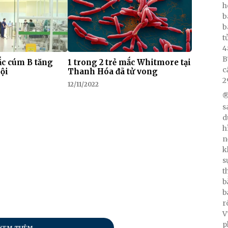
h
b
b
t
4
B
c cúm B tăng
1 trong 2 trẻ mắc Whitmore tại
c
ội
Thanh Hóa đã tử vong
2
12/11/2022
®
s
d
h
n
k
s
t
b
b
r
V
p