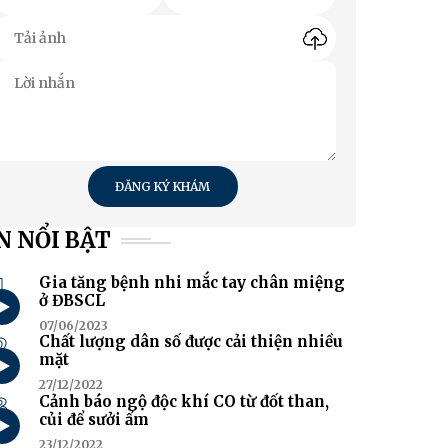
ĐĂNG KÝ KHÁM
N NỔI BẬT
1
Gia tăng bệnh nhi mắc tay chân miệng
ở ĐBSCL
07/06/2023
2
Chất lượng dân số được cải thiện nhiều
mặt
27/12/2022
3
Cảnh báo ngộ độc khí CO từ đốt than,
củi để sưởi ấm
23/12/2022