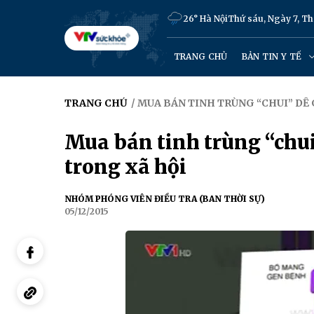
26° Hà Nội
Thứ sáu, Ngày 7, T
TRANG CHỦ
BẢN TIN Y TẾ
TRANG CHỦ
/ MUA BÁN TINH TRÙNG “CHUI” DỄ
Mua bán tinh trùng “chu
trong xã hội
NHÓM PHÓNG VIÊN ĐIỀU TRA (BAN THỜI SỰ)
05/12/2015