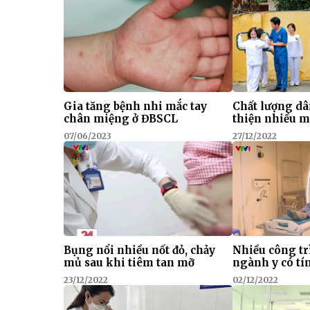
Gia tăng bệnh nhi mắc tay
Chất lượng dâ
chân miệng ở ĐBSCL
thiện nhiều m
07/06/2023
27/12/2022
Bụng nổi nhiều nốt đỏ, chảy
Nhiều công t
mủ sau khi tiêm tan mỡ
ngành y có tí
23/12/2022
02/12/2022