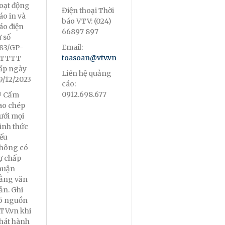
oạt động
Điện thoại Thời
áo in và
báo VTV: (024)
áo điện
66897 897
ử số
Email:
83/GP-
toasoan@vtv.vn
TTTT
ấp ngày
Liên hệ quảng
9/12/2023
cáo:
0912.698.677
 Cấm
ao chép
ưới mọi
ình thức
ếu
hông có
ự chấp
huận
ằng văn
ản. Ghi
õ nguồn
TV.vn khi
hát hành