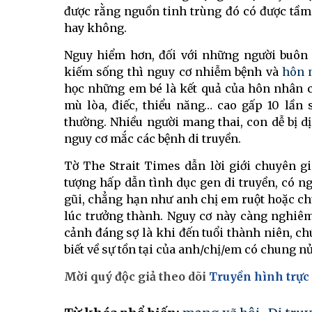
được rằng nguồn tinh trùng đó có được tầm 
hay không.
Nguy hiểm hơn, đối với những người buôn 
kiếm sống thì nguy cơ nhiễm bệnh và
hôn 
học những em bé là kết quả của hôn nhân c
mù lòa, điếc, thiểu năng… cao gấp 10 lần
thường. Nhiều người mang thai, con dễ bị dị
nguy cơ mắc các bệnh di truyền.
Tờ The Strait Times dẫn lời giới chuyên g
tượng hấp dẫn tình dục gen di truyền, có n
gũi, chẳng hạn như anh chị em ruột hoặc c
lúc trưởng thành. Nguy cơ này càng nghiêm
cảnh đáng sợ là khi đến tuổi thành niên, c
biết về sự tồn tại của anh/chị/em có chung 
Mời quý độc giả theo dõi
Truyền hình trực