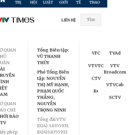
TRỊ
HỘI
LUẬT
GIỚI
TẾ
THAO
HÌNH
TR
LIÊN HỆ
Ơ QUAN
Tổng Biên tập:
VFC
TVAd
HỦ
VŨ THANH
UẢN:
THỦY
VTVTC
VTV
ÀI
Phó Tổng Biên
Broadcom
RUYỀN
tập: NGUYỄN
CTV
ÌNH
THỊ MỸ HẠNH,
VTVCab
IỆT
PHẠM QUỐC
K+
NAM
THẮNG,
SCTV
Ơ QUAN
NGUYỄN
ÁO CHÍ:
TRỌNG NINH
HỜI BÁO
Tổng đài VTV:
TV
(024) 3.8355931;
iấy phép
(024)3.8355932