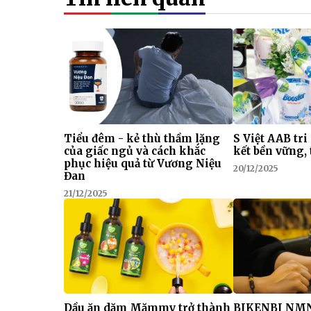
Tiểu đêm - kẻ thù thầm lặng
S Việt AAB tri
của giấc ngủ và cách khắc
kết bền vững, 
phục hiệu quả từ Vương Niệu
20/12/2025
Đan
21/12/2025
Dầu ăn dặm Mămmy trở thành
BIKENBI NMN