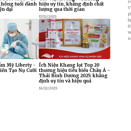
r
 không tuổi dành
hiệu uy tín, khẳng định chất
V
ện đại
lượng qua thời gian
p
17/12/2025
l
t
w
n
m Mỹ Liberty -
Ích Niệu Khang lọt Top 20
iến Tạo Nụ Cười
thương hiệu tiêu biểu Châu Á –
Thái Bình Dương 2025: khẳng
định uy tín và hiệu quả
16/12/2025