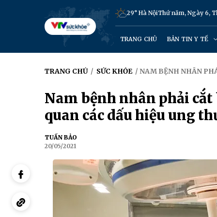
29° Hà Nội
Thứ năm, Ngày 6, 
TRANG CHỦ
BẢN TIN Y TẾ
TRANG CHỦ
/
SỨC KHỎE
/ NAM BỆNH NHÂN PHẢ
Nam bệnh nhân phải cắt 
quan các dấu hiệu ung th
TUẤN BẢO
20/05/2021