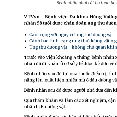
Bệnh nhân phải cắt bỏ toàn bộ
VTV.vn - Bệnh viện Đa khoa Hùng Vương 
nhân 58 tuổi được chẩn đoán ung thư dương
Cẩn trọng với nguy cơ ung thư dương vật
Cảnh báo tình trạng ung thư dương vật ở 
Ung thư dương vật - không chủ quan khi s
Trước vào viện khoảng 4 tháng, bệnh nhân x
nhân đã đi khám ở cơ sở y tế được kê đơn về 
Bệnh nhân sau đó tự mua thuốc điều trị, tì
nặng lên, xuất hiện nhiều mủ ở đầu dương vật,
Bệnh nhân sau đó được người nhà đưa đến k
Qua thăm khám và làm các xét nghiệm, cận 
nhân bị K dương vật.
Bệnh nhân được các bác sĩ hội chẩn trực t