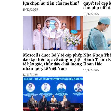
lựa chọn ưu tiên của mẹ bỉm?
quyết trẻ đẹp
cho phụ nữ hi
19/12/2025
18/12/2025
Mescells được Bộ Y tế cấp phép
Nha Khoa Thẩ
đào tạo liên tục về công nghệ
Hành Trình K
tế bào gốc, thúc đẩy chất lượng
Hoàn Hảo
nhân lực y tế Việt Nam
16/12/2025
17/12/2025