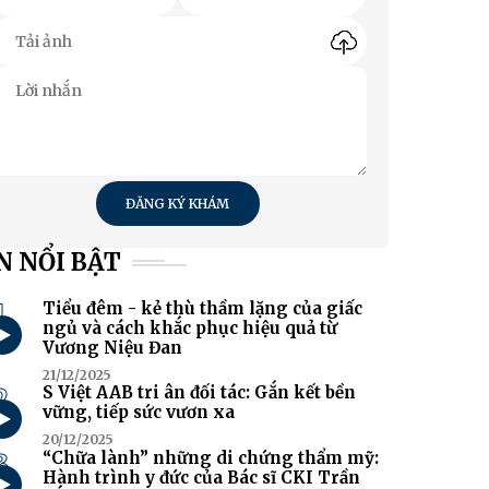
ĐĂNG KÝ KHÁM
N NỔI BẬT
1
Tiểu đêm - kẻ thù thầm lặng của giấc
ngủ và cách khắc phục hiệu quả từ
Vương Niệu Đan
21/12/2025
2
S Việt AAB tri ân đối tác: Gắn kết bền
vững, tiếp sức vươn xa
20/12/2025
3
“Chữa lành” những di chứng thẩm mỹ:
Hành trình y đức của Bác sĩ CKI Trần