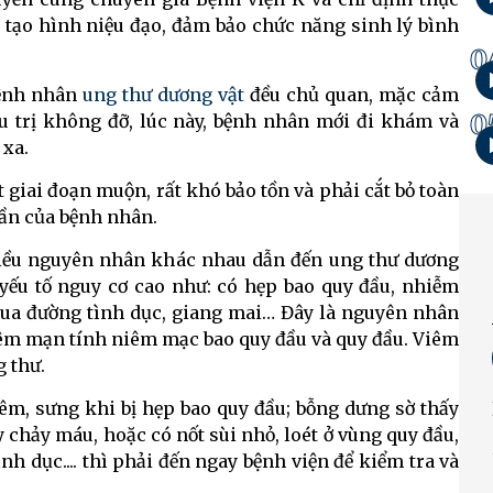
, tạo hình niệu đạo, đảm bảo chức năng sinh lý bình
0
bệnh nhân
ung thư dương vật
đều chủ quan, mặc cảm
0
ều trị không đỡ, lúc này, bệnh nhân mới đi khám và
 xa.
giai đoạn muộn, rất khó bảo tồn và phải cắt bỏ toàn
hần của bệnh nhân.
hiều nguyên nhân khác nhau dẫn đến ung thư dương
 yếu tố nguy cơ cao như: có hẹp bao quy đầu, nhiễm
 qua đường tình dục, giang mai… Đây là nguyên nhân
viêm mạn tính niêm mạc bao quy đầu và quy đầu. Viêm
g thư.
iêm, sưng khi bị hẹp bao quy đầu; bỗng dưng sờ thấy
 chảy máu, hoặc có nốt sùi nhỏ, loét ở vùng quy đầu,
h dục.... thì phải đến ngay bệnh viện để kiểm tra và