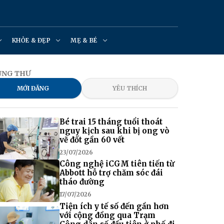
KHỎE & ĐẸP
MẸ & BÉ
UNG THƯ
MỚI ĐĂNG
YÊU THÍCH
Bé trai 15 tháng tuổi thoát
nguy kịch sau khi bị ong vò
vẽ đốt gần 60 vết
23/07/2026
Công nghệ iCGM tiên tiến từ
Abbott hỗ trợ chăm sóc đái
tháo đường
17/07/2026
Tiện ích y tế số đến gần hơn
với cộng đồng qua Trạm