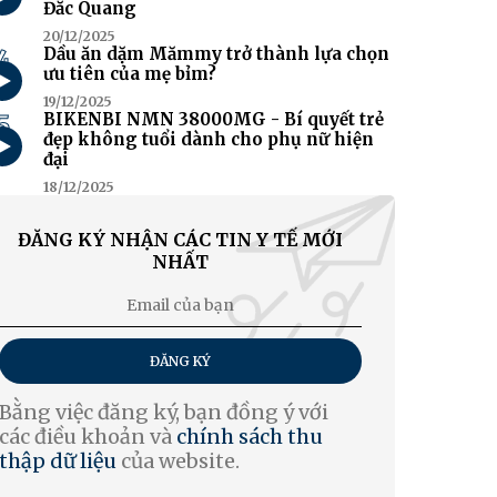
Đắc Quang
20/12/2025
4
Dầu ăn dặm Mămmy trở thành lựa chọn
ưu tiên của mẹ bỉm?
19/12/2025
5
BIKENBI NMN 38000MG - Bí quyết trẻ
đẹp không tuổi dành cho phụ nữ hiện
đại
18/12/2025
ĐĂNG KÝ NHẬN CÁC TIN Y TẾ MỚI
NHẤT
ĐĂNG KÝ
Bằng việc đăng ký, bạn đồng ý với
các điều khoản và
chính sách thu
thập dữ liệu
của website.