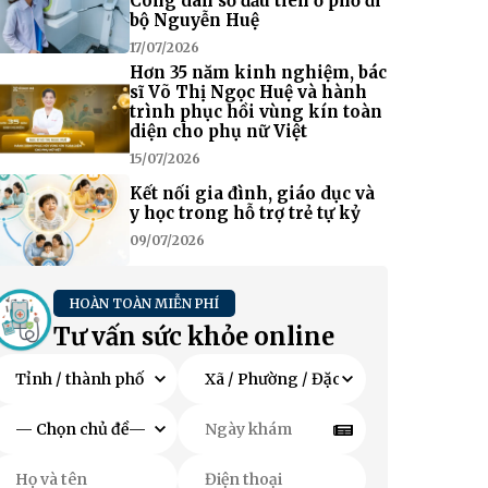
Công dân số đầu tiên ở phố đi
bộ Nguyễn Huệ
17/07/2026
Hơn 35 năm kinh nghiệm, bác
sĩ Võ Thị Ngọc Huệ và hành
trình phục hồi vùng kín toàn
diện cho phụ nữ Việt
15/07/2026
Kết nối gia đình, giáo dục và
y học trong hỗ trợ trẻ tự kỷ
09/07/2026
HOÀN TOÀN MIỄN PHÍ
Tư vấn sức khỏe online