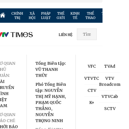
CHÍNH
XÃ
PHÁP
THẾ
KINH
THỂ
TRUYỀN
GIẢ
TRỊ
HỘI
LUẬT
GIỚI
TẾ
THAO
HÌNH
TR
LIÊN HỆ
Ơ QUAN
Tổng Biên tập:
VFC
TVAd
HỦ
VŨ THANH
UẢN:
THỦY
VTVTC
VTV
ÀI
Phó Tổng Biên
Broadcom
RUYỀN
tập: NGUYỄN
CTV
ÌNH
THỊ MỸ HẠNH,
VTVCab
IỆT
PHẠM QUỐC
K+
NAM
THẮNG,
SCTV
Ơ QUAN
NGUYỄN
ÁO CHÍ:
TRỌNG NINH
HỜI BÁO