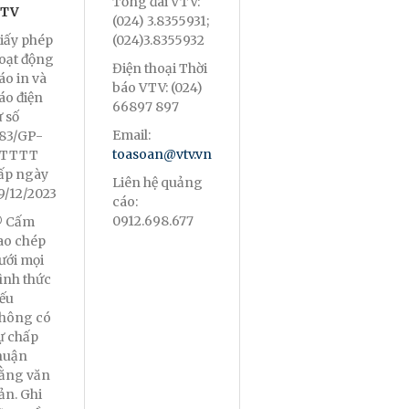
Tổng đài VTV:
TV
(024) 3.8355931;
iấy phép
(024)3.8355932
oạt động
Điện thoại Thời
áo in và
báo VTV: (024)
áo điện
66897 897
ử số
Email:
83/GP-
toasoan@vtv.vn
TTTT
ấp ngày
Liên hệ quảng
9/12/2023
cáo:
0912.698.677
 Cấm
ao chép
ưới mọi
ình thức
ếu
hông có
ự chấp
huận
ằng văn
ản. Ghi