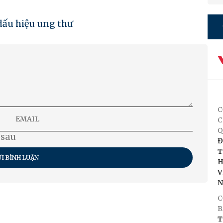
dấu hiệu ung thư
C
C
Q
 sau
Đ
T
I BÌNH LUẬN
H
V
C
B
T