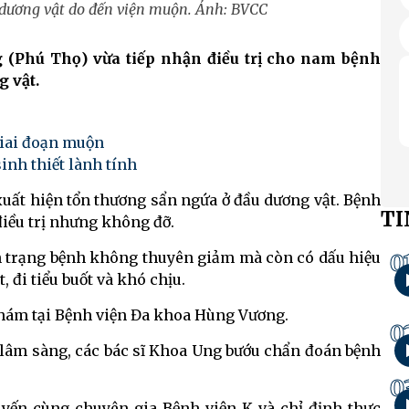
 dương vật do đến viện muộn. Ảnh: BVCC
(Phú Thọ) vừa tiếp nhận điều trị cho nam bệnh
 vật.
giai đoạn muộn
inh thiết lành tính
uất hiện tổn thương sẩn ngứa ở đầu dương vật. Bệnh
TI
điều trị nhưng không đỡ.
nh trạng bệnh không thuyên giảm mà còn có dấu hiệu
0
 đi tiểu buốt và khó chịu.
hám tại Bệnh viện Đa khoa Hùng Vương.
0
lâm sàng, các bác sĩ Khoa Ung bướu chẩn đoán bệnh
0
uyến cùng chuyên gia Bệnh viện K và chỉ định thực