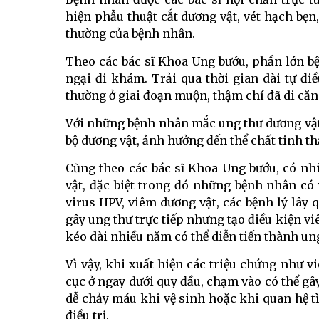
hiện phẫu thuật cắt dương vật, vét hạch bẹn
thường của bệnh nhân.
Theo các bác sĩ Khoa Ung bướu, phần lớn 
ngại đi khám. Trải qua thời gian dài tự đi
thường ở giai đoạn muộn, thậm chí đã di căn
Với những bệnh nhân mắc ung thư dương vật 
bộ dương vật, ảnh hưởng đến thể chất tinh t
Cũng theo các bác sĩ Khoa Ung bướu, có n
vật, đặc biệt trong đó những bệnh nhân có
virus HPV, viêm dương vật, các bệnh lý lây
gây ung thư trực tiếp nhưng tạo điều kiện 
kéo dài nhiều năm có thể diễn tiến thành un
Vì vậy, khi xuất hiện các triệu chứng như v
cục ở ngay dưới quy đầu, chạm vào có thể gây
dễ chảy máu khi vệ sinh hoặc khi quan hệ tìn
điều trị.