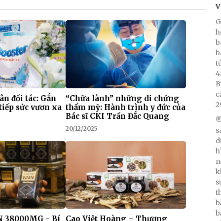
V
G
h
b
b
t
4
B
c
 ân đối tác: Gắn
“Chữa lành” những di chứng
2
tiếp sức vươn xa
thẩm mỹ: Hành trình y đức của
Bác sĩ CKI Trần Đắc Quang
®
20/12/2025
s
d
h
n
k
s
t
b
b
 38000MG - Bí
Cao Việt Hoàng – Thương