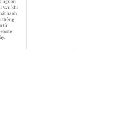
õ nguồn
TV.vn khi
hát hành
ại thông
in từ
ebsite
ày.