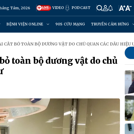
VIDEO
PODCAST
Tháng Tám, 2026
BỆNH VIỆN ONLINE
90S CỨU MẠNG
TRUYỀN CẢM HỨNG
I CẮT BỎ TOÀN BỘ DƯƠNG VẬT DO CHỦ QUAN CÁC DẤU HIỆU 
bỏ toàn bộ dương vật do chủ
ư