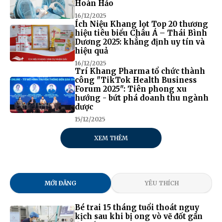
Hoàn Hảo
16/12/2025
Ích Niệu Khang lọt Top 20 thương
hiệu tiêu biểu Châu Á – Thái Bình
Dương 2025: khẳng định uy tín và
hiệu quả
16/12/2025
Trí Khang Pharma tổ chức thành
công "TikTok Health Business
Forum 2025": Tiên phong xu
hướng - bứt phá doanh thu ngành
dược
15/12/2025
XEM THÊM
MỚI ĐĂNG
YÊU THÍCH
Bé trai 15 tháng tuổi thoát nguy
kịch sau khi bị ong vò vẽ đốt gần