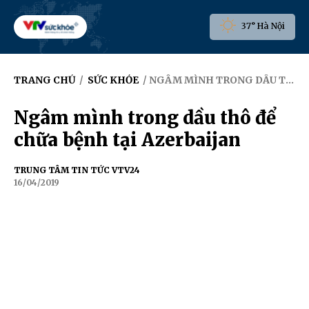
37° Hà Nội
TRANG CHỦ
/
SỨC KHỎE
/ NGÂM MÌNH TRONG DẦU THÔ ĐỂ CHỮA BỆNH TẠI AZERBAIJAN
Ngâm mình trong dầu thô để
chữa bệnh tại Azerbaijan
TRUNG TÂM TIN TỨC VTV24
16/04/2019