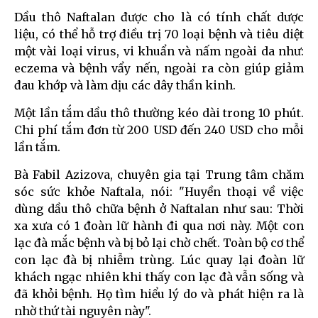
Dầu thô Naftalan được cho là có tính chất dược
liệu, có thể hỗ trợ điều trị 70 loại bệnh và tiêu diệt
một vài loại virus, vi khuẩn và nấm ngoài da như:
eczema và bệnh vẩy nến, ngoài ra còn giúp giảm
đau khớp và làm dịu các dây thần kinh.
Một lần tắm dầu thô thường kéo dài trong 10 phút.
Chi phí tắm đơn từ 200 USD đến 240 USD cho mỗi
lần tắm.
Bà Fabil Azizova, chuyên gia tại Trung tâm chăm
sóc sức khỏe Naftala, nói: "Huyền thoại về việc
dùng dầu thô chữa bệnh ở Naftalan như sau: Thời
xa xưa có 1 đoàn lữ hành đi qua nơi này. Một con
lạc đà mắc bệnh và bị bỏ lại chờ chết. Toàn bộ cơ thể
con lạc đà bị nhiễm trùng. Lúc quay lại đoàn lữ
khách ngạc nhiên khi thấy con lạc đà vẫn sống và
đã khỏi bệnh. Họ tìm hiểu lý do và phát hiện ra là
nhờ thứ tài nguyên này".