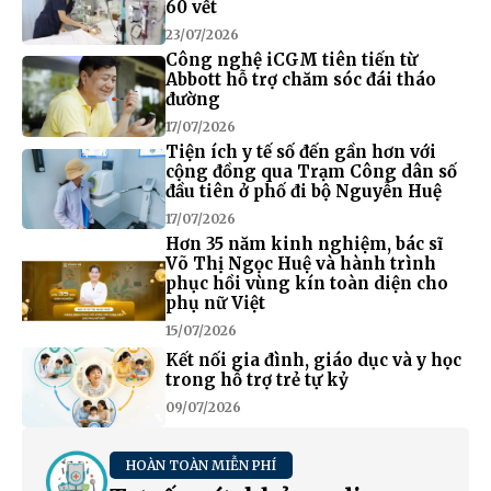
60 vết
23/07/2026
Công nghệ iCGM tiên tiến từ
Abbott hỗ trợ chăm sóc đái tháo
đường
17/07/2026
Tiện ích y tế số đến gần hơn với
cộng đồng qua Trạm Công dân số
đầu tiên ở phố đi bộ Nguyễn Huệ
17/07/2026
Hơn 35 năm kinh nghiệm, bác sĩ
Võ Thị Ngọc Huệ và hành trình
phục hồi vùng kín toàn diện cho
phụ nữ Việt
15/07/2026
Kết nối gia đình, giáo dục và y học
trong hỗ trợ trẻ tự kỷ
09/07/2026
HOÀN TOÀN MIỄN PHÍ