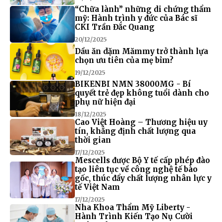
“Chữa lành” những di chứng thẩm
mỹ: Hành trình y đức của Bác sĩ
CKI Trần Đắc Quang
20/12/2025
Dầu ăn dặm Mămmy trở thành lựa
chọn ưu tiên của mẹ bỉm?
19/12/2025
BIKENBI NMN 38000MG - Bí
quyết trẻ đẹp không tuổi dành cho
phụ nữ hiện đại
18/12/2025
Cao Việt Hoàng – Thương hiệu uy
tín, khẳng định chất lượng qua
thời gian
17/12/2025
Mescells được Bộ Y tế cấp phép đào
tạo liên tục về công nghệ tế bào
gốc, thúc đẩy chất lượng nhân lực y
tế Việt Nam
17/12/2025
Nha Khoa Thẩm Mỹ Liberty -
Hành Trình Kiến Tạo Nụ Cười