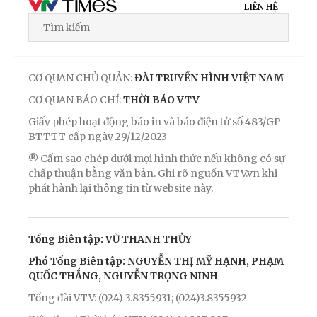
LIÊN HỆ
CƠ QUAN CHỦ QUẢN:
ĐÀI TRUYỀN HÌNH VIỆT NAM
CƠ QUAN BÁO CHÍ:
THỜI BÁO VTV
Giấy phép hoạt động báo in và báo điện tử số 483/GP-
BTTTT cấp ngày 29/12/2023
® Cấm sao chép dưới mọi hình thức nếu không có sự
chấp thuận bằng văn bản. Ghi rõ nguồn VTV.vn khi
phát hành lại thông tin từ website này.
Tổng Biên tập: VŨ THANH THỦY
Phó Tổng Biên tập: NGUYỄN THỊ MỸ HẠNH, PHẠM
QUỐC THẮNG, NGUYỄN TRỌNG NINH
Tổng đài VTV: (024) 3.8355931; (024)3.8355932