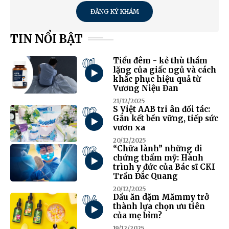
ĐĂNG KÝ KHÁM
TIN NỔI BẬT
01
Tiểu đêm - kẻ thù thầm
lặng của giấc ngủ và cách
khắc phục hiệu quả từ
Vương Niệu Đan
21/12/2025
02
S Việt AAB tri ân đối tác:
Gắn kết bền vững, tiếp sức
vươn xa
20/12/2025
03
“Chữa lành” những di
chứng thẩm mỹ: Hành
trình y đức của Bác sĩ CKI
Trần Đắc Quang
20/12/2025
04
Dầu ăn dặm Mămmy trở
thành lựa chọn ưu tiên
của mẹ bỉm?
19/12/2025