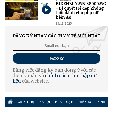
05
BIKENBI NMN 38000MG
- Bí quyết trẻ đẹp không
tuổi dành cho phụ nữ
hiện đại
18/12/2025
ĐĂNG KÝ NHẬN CÁC TIN Y TẾ MỚI NHẤT
ĐĂNG KÝ
Bằng việc đăng ký, bạn đồng ý với các
điều khoản và
chính sách thu thập dữ
liệu
của website.
CHÍNH TRỊ
XÃ HỘI
PHÁP LUẬT
THẾ GIỚI
KINH TẾ