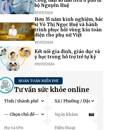
Công dân số đầu tiên ở phố đi
bộ Nguyễn Huệ
17/07/2026
Hơn 35 năm kinh nghiệm, bác
sĩ Võ Thị Ngọc Huệ và hành
trình phục hồi vùng kín toàn
diện cho phụ nữ Việt
15/07/2026
Kết nối gia đình, giáo dục và
y học trong hỗ trợ trẻ tự kỷ
09/07/2026
HOÀN TOÀN MIỄN PHÍ
Tư vấn sức khỏe online