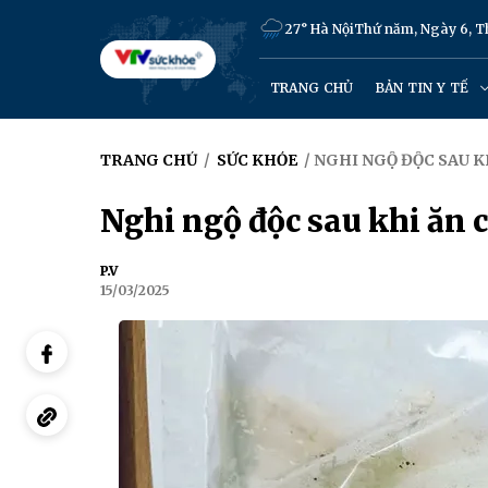
27° Hà Nội
Thứ năm, Ngày 6, 
TRANG CHỦ
BẢN TIN Y TẾ
TRANG CHỦ
/
SỨC KHỎE
/ NGHI NGỘ ĐỘC SAU 
Nghi ngộ độc sau khi ăn 
P.V
15/03/2025