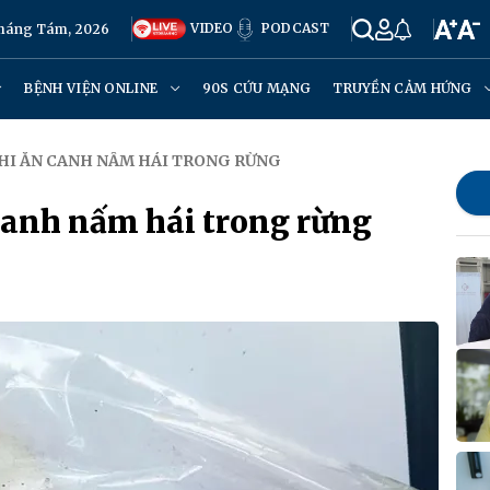
VIDEO
PODCAST
Tháng Tám, 2026
BỆNH VIỆN ONLINE
90S CỨU MẠNG
TRUYỀN CẢM HỨNG
KHI ĂN CANH NẤM HÁI TRONG RỪNG
canh nấm hái trong rừng