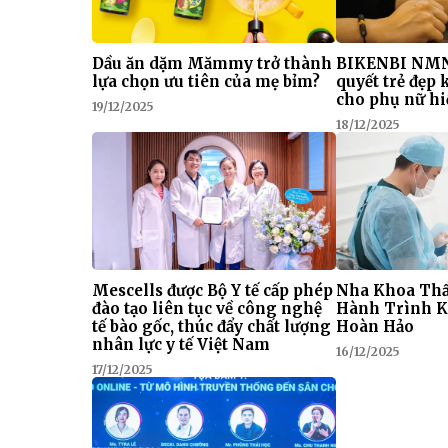
Dầu ăn dặm Mămmy trở thành
BIKENBI NMN
lựa chọn ưu tiên của mẹ bỉm?
quyết trẻ đẹp
cho phụ nữ hi
19/12/2025
18/12/2025
Mescells được Bộ Y tế cấp phép
Nha Khoa Thẩ
đào tạo liên tục về công nghệ
Hành Trình K
tế bào gốc, thúc đẩy chất lượng
Hoàn Hảo
nhân lực y tế Việt Nam
16/12/2025
17/12/2025