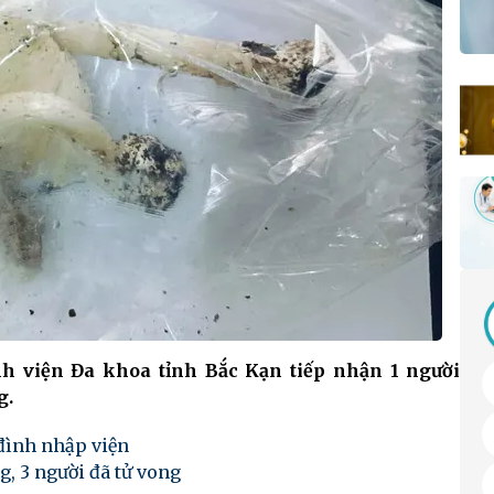
nh viện Đa khoa tỉnh Bắc Kạn tiếp nhận 1 người
g.
đình nhập viện
g, 3 người đã tử vong