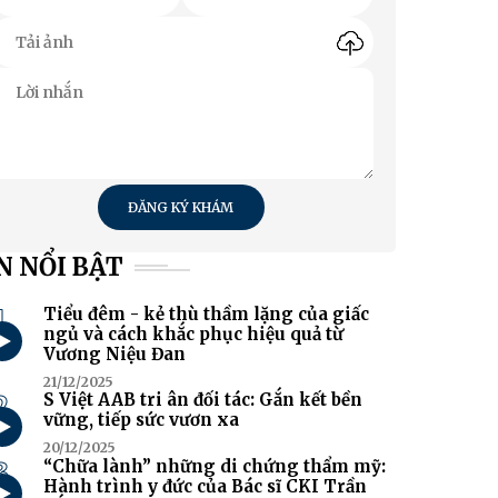
ĐĂNG KÝ KHÁM
N NỔI BẬT
1
Tiểu đêm - kẻ thù thầm lặng của giấc
ngủ và cách khắc phục hiệu quả từ
Vương Niệu Đan
21/12/2025
2
S Việt AAB tri ân đối tác: Gắn kết bền
vững, tiếp sức vươn xa
20/12/2025
3
“Chữa lành” những di chứng thẩm mỹ:
Hành trình y đức của Bác sĩ CKI Trần