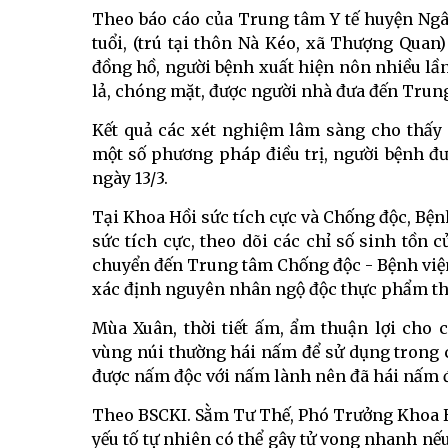
Theo báo cáo của Trung tâm Y tế huyện Ngân 
tuổi, (trú tại thôn Nà Kéo, xã Thượng Quan
đồng hồ, người bệnh xuất hiện nôn nhiều lầ
lả, chóng mặt, được người nhà đưa đến Trun
Kết quả các xét nghiệm lâm sàng cho thấy 
một số phương pháp điều trị, người bệnh đ
ngày 13/3.
Tại Khoa Hồi sức tích cực và Chống độc, Bện
sức tích cực, theo dõi các chỉ số sinh tồn 
chuyển đến Trung tâm Chống độc - Bệnh viện
xác định nguyên nhân ngộ độc thực phẩm th
Mùa Xuân, thời tiết ấm, ẩm thuận lợi cho 
vùng núi thường hái nấm để sử dụng trong 
được nấm độc với nấm lành nên đã hái nấm đ
Theo BSCKI. Sằm Tư Thế, Phó Trưởng Khoa H
yếu tố tự nhiên có thể gây tử vong nhanh nế