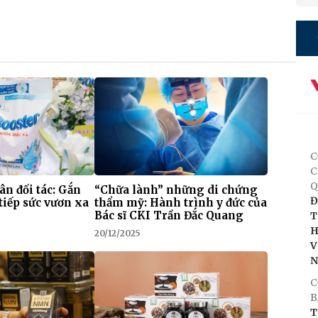
C
C
Q
 ân đối tác: Gắn
“Chữa lành” những di chứng
Đ
tiếp sức vươn xa
thẩm mỹ: Hành trình y đức của
Bác sĩ CKI Trần Đắc Quang
T
H
20/12/2025
V
C
B
T