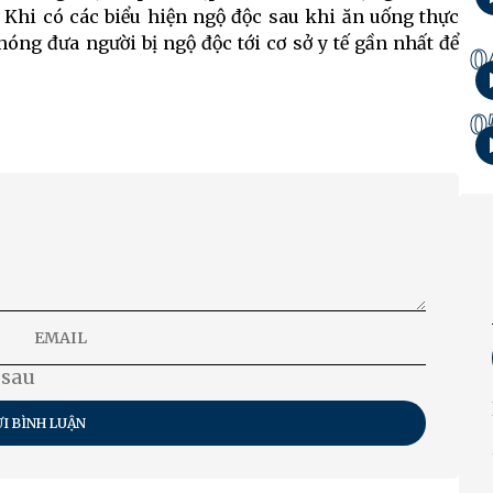
Khi có các biểu hiện ngộ độc sau khi ăn uống thực
óng đưa người bị ngộ độc tới cơ sở y tế gần nhất để
0
0
 sau
I BÌNH LUẬN