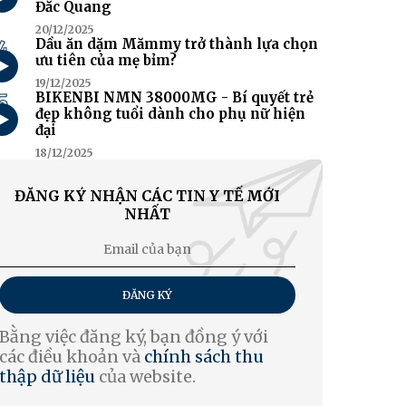
Đắc Quang
20/12/2025
4
Dầu ăn dặm Mămmy trở thành lựa chọn
ưu tiên của mẹ bỉm?
19/12/2025
5
BIKENBI NMN 38000MG - Bí quyết trẻ
đẹp không tuổi dành cho phụ nữ hiện
đại
18/12/2025
ĐĂNG KÝ NHẬN CÁC TIN Y TẾ MỚI
NHẤT
ĐĂNG KÝ
Bằng việc đăng ký, bạn đồng ý với
các điều khoản và
chính sách thu
thập dữ liệu
của website.