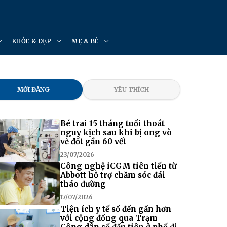
KHỎE & ĐẸP
MẸ & BÉ
MỚI ĐĂNG
YÊU THÍCH
Bé trai 15 tháng tuổi thoát
nguy kịch sau khi bị ong vò
vẽ đốt gần 60 vết
23/07/2026
Công nghệ iCGM tiên tiến từ
Abbott hỗ trợ chăm sóc đái
tháo đường
17/07/2026
Tiện ích y tế số đến gần hơn
với cộng đồng qua Trạm