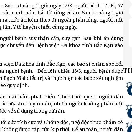
Sơn, khoảng 11 giờ ngày 12/3, người bệnh L.T.K., 57
) nấu canh nấm hái từ rừng về ăn. Sau khoảng 1 giờ
n ra thức ăn kèm theo đi ngoài phân lỏng, người mệt
g tâm Y tế huyện chiều cùng ngày.
người bệnh suy thận cấp, suy gan. Sau khi áp dụng
ược chuyển đến Bệnh viện Đa khoa tỉnh Bắc Kạn vào
h viện Đa khoa tỉnh Bắc Kạn, các bác sĩ chăm sóc hồi
TI
của người bệnh… Đến 16h chiều 13/3, người bệnh được
 Bạch Mai điều trị và thực hiện các bước xét nghiệm
0
eo quy định.
các loại nấm phát triển. Theo thói quen, người dân
các bữa ăn. Tuy nhiên, nhiều người không phân biệt
0
ộc về sử dụng trong bữa ăn.
ồi sức tích cực và Chống độc, ngộ độc thực phẩm có
0
u không được cấp cứu kịp thời. Để an toàn, người dân