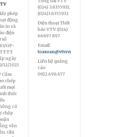
Tổng đài VTV:
TV
(024) 3.8355931;
iấy phép
(024)3.8355932
oạt động
Điện thoại Thời
áo in và
báo VTV: (024)
áo điện
66897 897
ử số
Email:
83/GP-
toasoan@vtv.vn
TTTT
ấp ngày
Liên hệ quảng
9/12/2023
cáo:
0912.698.677
 Cấm
ao chép
ưới mọi
ình thức
ếu
hông có
ự chấp
huận
ằng văn
ản. Ghi