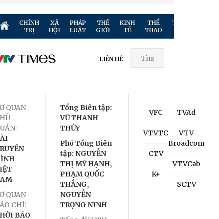
CHÍNH
XÃ
PHÁP
THẾ
KINH
THỂ
TRUYỀN
GIẢ
TRỊ
HỘI
LUẬT
GIỚI
TẾ
THAO
HÌNH
TR
LIÊN HỆ
Ơ QUAN
Tổng Biên tập:
VFC
TVAd
HỦ
VŨ THANH
UẢN:
THỦY
VTVTC
VTV
ÀI
Phó Tổng Biên
Broadcom
RUYỀN
tập: NGUYỄN
CTV
ÌNH
THỊ MỸ HẠNH,
VTVCab
IỆT
PHẠM QUỐC
K+
NAM
THẮNG,
SCTV
Ơ QUAN
NGUYỄN
ÁO CHÍ:
TRỌNG NINH
HỜI BÁO