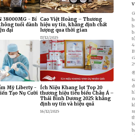
V
G
 38000MG - Bí
Cao Việt Hoàng – Thương
h
 không tuổi dành
hiệu uy tín, khẳng định chất
b
ện đại
lượng qua thời gian
b
17/12/2025
t
4
B
c
2
®
s
d
m Mỹ Liberty -
Ích Niệu Khang lọt Top 20
h
iến Tạo Nụ Cười
thương hiệu tiêu biểu Châu Á –
Thái Bình Dương 2025: khẳng
n
định uy tín và hiệu quả
k
s
16/12/2025
t
b
b