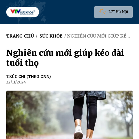
27° Hà Nội
TRANG CHỦ
/
SỨC KHỎE
/ NGHIÊN CỨU MỚI GIÚP KÉO DÀI TUỔI THỌ
Nghiên cứu mới giúp kéo dài
tuổi thọ
TRÚC CHI (THEO CNN)
22/11/2024