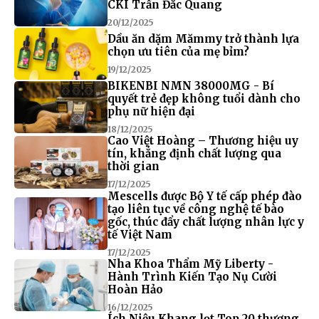
CKI Trần Đắc Quang
20/12/2025
Dầu ăn dặm Mămmy trở thành lựa
chọn ưu tiên của mẹ bỉm?
19/12/2025
BIKENBI NMN 38000MG - Bí
quyết trẻ đẹp không tuổi dành cho
phụ nữ hiện đại
18/12/2025
Cao Việt Hoàng – Thương hiệu uy
tín, khẳng định chất lượng qua
thời gian
17/12/2025
Mescells được Bộ Y tế cấp phép đào
tạo liên tục về công nghệ tế bào
gốc, thúc đẩy chất lượng nhân lực y
tế Việt Nam
17/12/2025
Nha Khoa Thẩm Mỹ Liberty -
Hành Trình Kiến Tạo Nụ Cười
Hoàn Hảo
16/12/2025
Ích Niệu Khang lọt Top 20 thương