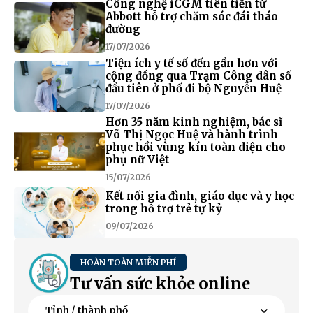
Công nghệ iCGM tiên tiến từ
Abbott hỗ trợ chăm sóc đái tháo
đường
17/07/2026
Tiện ích y tế số đến gần hơn với
cộng đồng qua Trạm Công dân số
đầu tiên ở phố đi bộ Nguyễn Huệ
17/07/2026
Hơn 35 năm kinh nghiệm, bác sĩ
Võ Thị Ngọc Huệ và hành trình
phục hồi vùng kín toàn diện cho
phụ nữ Việt
15/07/2026
Kết nối gia đình, giáo dục và y học
trong hỗ trợ trẻ tự kỷ
09/07/2026
HOÀN TOÀN MIỄN PHÍ
Tư vấn sức khỏe online