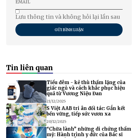
Lưu thông tin và không hỏi lại lần sau
GỬI BÌNH LUẬN
Tin liên quan
Tiểu đêm - kẻ thù thầm lặng của
giấc ngủ và cách khắc phục hiệu
quả từ Vương Niệu Đan
21/12/2025
S Việt AAB tri ân đối tác: Gắn kết
bền vững, tiếp sức vươn xa
20/12/2025
“Chữa lành” những di chứng thẩm
mỹ: Hành trình y đức của Bác sĩ