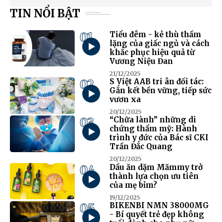
TIN NỔI BẬT
01
Tiểu đêm - kẻ thù thầm
lặng của giấc ngủ và cách
khắc phục hiệu quả từ
Vương Niệu Đan
21/12/2025
02
S Việt AAB tri ân đối tác:
Gắn kết bền vững, tiếp sức
vươn xa
20/12/2025
03
“Chữa lành” những di
chứng thẩm mỹ: Hành
trình y đức của Bác sĩ CKI
Trần Đắc Quang
20/12/2025
04
Dầu ăn dặm Mămmy trở
thành lựa chọn ưu tiên
của mẹ bỉm?
19/12/2025
05
BIKENBI NMN 38000MG
- Bí quyết trẻ đẹp không