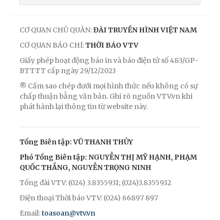
CƠ QUAN CHỦ QUẢN:
ĐÀI TRUYỀN HÌNH VIỆT NAM
CƠ QUAN BÁO CHÍ:
THỜI BÁO VTV
Giấy phép hoạt động báo in và báo điện tử số 483/GP-
BTTTT cấp ngày 29/12/2023
® Cấm sao chép dưới mọi hình thức nếu không có sự
chấp thuận bằng văn bản. Ghi rõ nguồn VTV.vn khi
phát hành lại thông tin từ website này.
Tổng Biên tập: VŨ THANH THỦY
Phó Tổng Biên tập: NGUYỄN THỊ MỸ HẠNH, PHẠM
QUỐC THẮNG, NGUYỄN TRỌNG NINH
Tổng đài VTV: (024) 3.8355931; (024)3.8355932
Điện thoại Thời báo VTV: (024) 66897 897
Email:
toasoan@vtv.vn