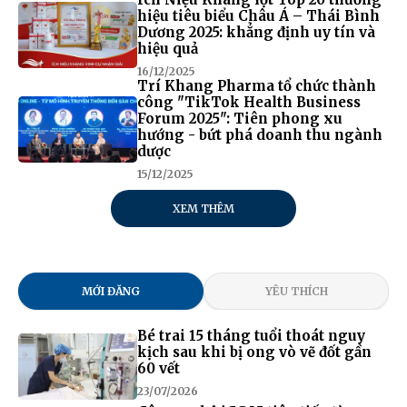
hiệu tiêu biểu Châu Á – Thái Bình
Dương 2025: khẳng định uy tín và
hiệu quả
16/12/2025
Trí Khang Pharma tổ chức thành
công "TikTok Health Business
Forum 2025": Tiên phong xu
hướng - bứt phá doanh thu ngành
dược
15/12/2025
XEM THÊM
MỚI ĐĂNG
YÊU THÍCH
Bé trai 15 tháng tuổi thoát nguy
kịch sau khi bị ong vò vẽ đốt gần
60 vết
23/07/2026