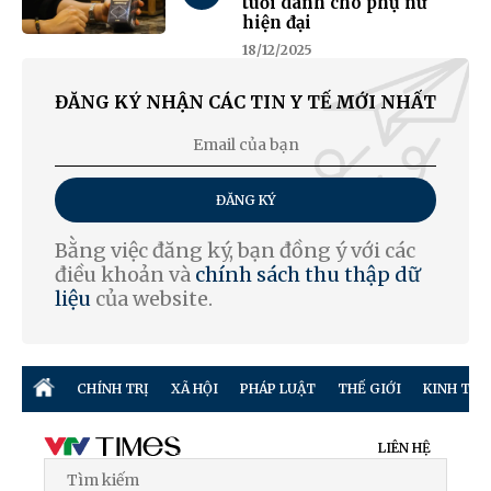
tuổi dành cho phụ nữ
hiện đại
18/12/2025
ĐĂNG KÝ NHẬN CÁC TIN Y TẾ MỚI NHẤT
ĐĂNG KÝ
Bằng việc đăng ký, bạn đồng ý với các
điều khoản và
chính sách thu thập dữ
liệu
của website.
CHÍNH TRỊ
XÃ HỘI
PHÁP LUẬT
THẾ GIỚI
KINH TẾ
LIÊN HỆ