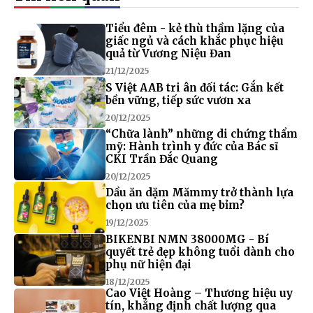
Tiểu đêm - kẻ thù thầm lặng của
giấc ngủ và cách khắc phục hiệu
quả từ Vương Niệu Đan
21/12/2025
S Việt AAB tri ân đối tác: Gắn kết
bền vững, tiếp sức vươn xa
20/12/2025
“Chữa lành” những di chứng thẩm
mỹ: Hành trình y đức của Bác sĩ
CKI Trần Đắc Quang
20/12/2025
Dầu ăn dặm Mămmy trở thành lựa
chọn ưu tiên của mẹ bỉm?
19/12/2025
BIKENBI NMN 38000MG - Bí
quyết trẻ đẹp không tuổi dành cho
phụ nữ hiện đại
18/12/2025
Cao Việt Hoàng – Thương hiệu uy
tín, khẳng định chất lượng qua