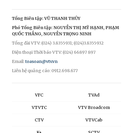
Tổng Biên tập: VŨ THANH THỦY
Phó Tổng Biên tập: NGUYỄN THỊ MỸ HẠNH, PHẠM
QUỐC THẮNG, NGUYỄN TRỌNG NINH
Tổng đài VTV: (024) 3.8355931; (024)3.8355932
Điện thoại Thời báo VTV: (024) 66897 897
Email:
toasoan@vtv.vn
Liên hệ quảng cáo: 0912.698.677
VFC
TVAd
VTVTC
VTV Broadcom
CTV
VTVCab
K+
SCTV