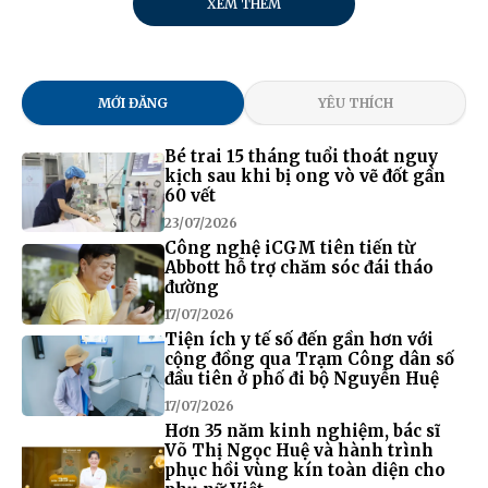
XEM THÊM
MỚI ĐĂNG
YÊU THÍCH
Bé trai 15 tháng tuổi thoát nguy
kịch sau khi bị ong vò vẽ đốt gần
60 vết
23/07/2026
Công nghệ iCGM tiên tiến từ
Abbott hỗ trợ chăm sóc đái tháo
đường
17/07/2026
Tiện ích y tế số đến gần hơn với
cộng đồng qua Trạm Công dân số
đầu tiên ở phố đi bộ Nguyễn Huệ
17/07/2026
Hơn 35 năm kinh nghiệm, bác sĩ
Võ Thị Ngọc Huệ và hành trình
phục hồi vùng kín toàn diện cho