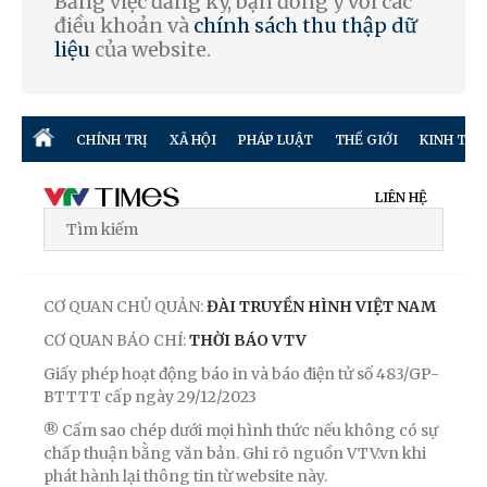
Bằng việc đăng ký, bạn đồng ý với các
điều khoản và
chính sách thu thập dữ
liệu
của website.
CHÍNH TRỊ
XÃ HỘI
PHÁP LUẬT
THẾ GIỚI
KINH TẾ
LIÊN HỆ
CƠ QUAN CHỦ QUẢN:
ĐÀI TRUYỀN HÌNH VIỆT NAM
CƠ QUAN BÁO CHÍ:
THỜI BÁO VTV
Giấy phép hoạt động báo in và báo điện tử số 483/GP-
BTTTT cấp ngày 29/12/2023
® Cấm sao chép dưới mọi hình thức nếu không có sự
chấp thuận bằng văn bản. Ghi rõ nguồn VTV.vn khi
phát hành lại thông tin từ website này.