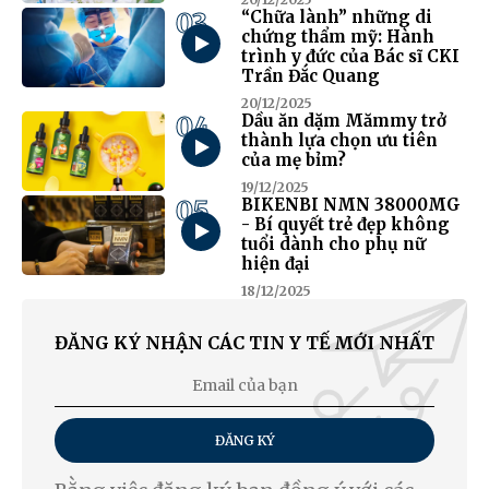
03
“Chữa lành” những di
chứng thẩm mỹ: Hành
trình y đức của Bác sĩ CKI
Trần Đắc Quang
20/12/2025
04
Dầu ăn dặm Mămmy trở
thành lựa chọn ưu tiên
của mẹ bỉm?
19/12/2025
05
BIKENBI NMN 38000MG
- Bí quyết trẻ đẹp không
tuổi dành cho phụ nữ
hiện đại
18/12/2025
ĐĂNG KÝ NHẬN CÁC TIN Y TẾ MỚI NHẤT
ĐĂNG KÝ