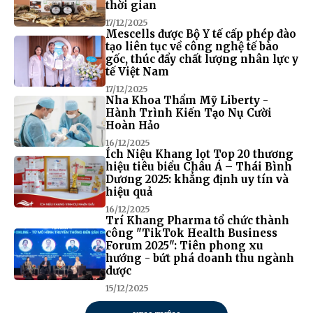
thời gian
17/12/2025
Mescells được Bộ Y tế cấp phép đào
tạo liên tục về công nghệ tế bào
gốc, thúc đẩy chất lượng nhân lực y
tế Việt Nam
17/12/2025
Nha Khoa Thẩm Mỹ Liberty -
Hành Trình Kiến Tạo Nụ Cười
Hoàn Hảo
16/12/2025
Ích Niệu Khang lọt Top 20 thương
hiệu tiêu biểu Châu Á – Thái Bình
Dương 2025: khẳng định uy tín và
hiệu quả
16/12/2025
Trí Khang Pharma tổ chức thành
công "TikTok Health Business
Forum 2025": Tiên phong xu
hướng - bứt phá doanh thu ngành
dược
15/12/2025