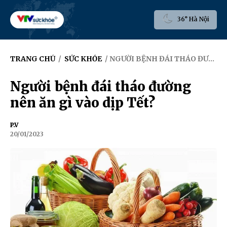
36° Hà Nội
TRANG CHỦ
/
SỨC KHỎE
/ NGƯỜI BỆNH ĐÁI THÁO ĐƯỜNG NÊN ĂN GÌ VÀO DỊP TẾT?
Người bệnh đái tháo đường
nên ăn gì vào dịp Tết?
P.V
20/01/2023