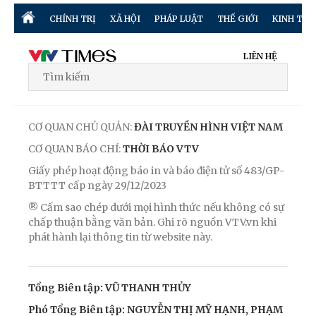
CHÍNH TRỊ
XÃ HỘI
PHÁP LUẬT
THẾ GIỚI
KINH TẾ
LIÊN HỆ
CƠ QUAN CHỦ QUẢN:
ĐÀI TRUYỀN HÌNH VIỆT NAM
CƠ QUAN BÁO CHÍ:
THỜI BÁO VTV
Giấy phép hoạt động báo in và báo điện tử số 483/GP-
BTTTT cấp ngày 29/12/2023
® Cấm sao chép dưới mọi hình thức nếu không có sự
chấp thuận bằng văn bản. Ghi rõ nguồn VTV.vn khi
phát hành lại thông tin từ website này.
Tổng Biên tập: VŨ THANH THỦY
Phó Tổng Biên tập: NGUYỄN THỊ MỸ HẠNH, PHẠM