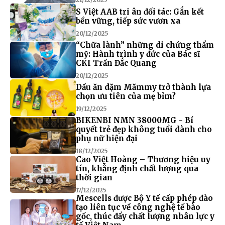
S Việt AAB tri ân đối tác: Gắn kết
bền vững, tiếp sức vươn xa
20/12/2025
“Chữa lành” những di chứng thẩm
mỹ: Hành trình y đức của Bác sĩ
CKI Trần Đắc Quang
20/12/2025
Dầu ăn dặm Mămmy trở thành lựa
chọn ưu tiên của mẹ bỉm?
19/12/2025
BIKENBI NMN 38000MG - Bí
quyết trẻ đẹp không tuổi dành cho
phụ nữ hiện đại
18/12/2025
Cao Việt Hoàng – Thương hiệu uy
tín, khẳng định chất lượng qua
thời gian
17/12/2025
Mescells được Bộ Y tế cấp phép đào
tạo liên tục về công nghệ tế bào
gốc, thúc đẩy chất lượng nhân lực y