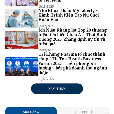
tế Việt Nam
17/12/2025
Nha Khoa Thẩm Mỹ Liberty -
Hành Trình Kiến Tạo Nụ Cười
Hoàn Hảo
16/12/2025
Ích Niệu Khang lọt Top 20 thương
hiệu tiêu biểu Châu Á – Thái Bình
Dương 2025: khẳng định uy tín và
hiệu quả
16/12/2025
Trí Khang Pharma tổ chức thành
công "TikTok Health Business
Forum 2025": Tiên phong xu
hướng - bứt phá doanh thu ngành
dược
15/12/2025
XEM THÊM
MỚI ĐĂNG
YÊU THÍCH