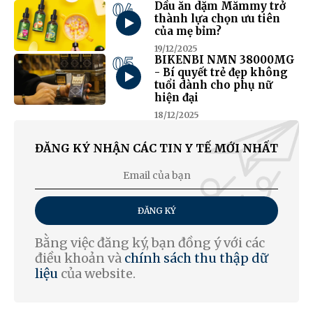
04
Dầu ăn dặm Mămmy trở
thành lựa chọn ưu tiên
của mẹ bỉm?
19/12/2025
05
BIKENBI NMN 38000MG
- Bí quyết trẻ đẹp không
tuổi dành cho phụ nữ
hiện đại
18/12/2025
ĐĂNG KÝ NHẬN CÁC TIN Y TẾ MỚI NHẤT
ĐĂNG KÝ
Bằng việc đăng ký, bạn đồng ý với các
điều khoản và
chính sách thu thập dữ
liệu
của website.