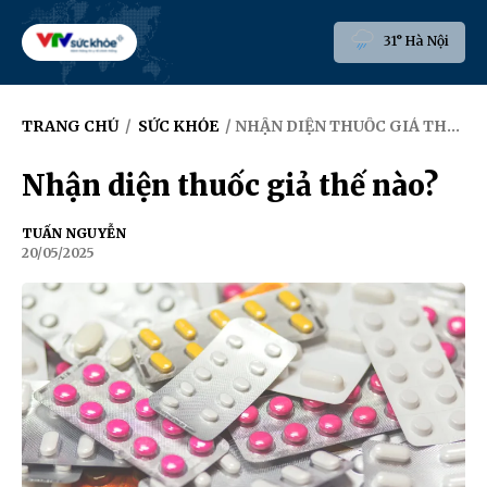
31° Hà Nội
TRANG CHỦ
/
SỨC KHỎE
/ NHẬN DIỆN THUỐC GIẢ THẾ NÀO?
Nhận diện thuốc giả thế nào?
TUẤN NGUYỄN
20/05/2025