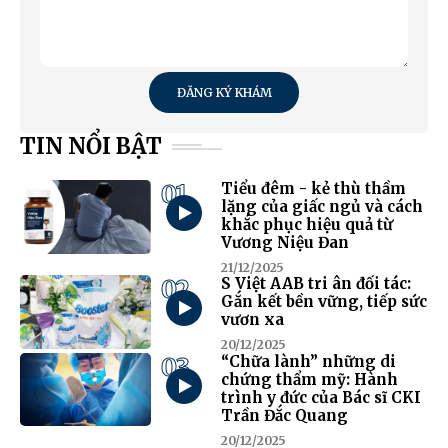
ĐĂNG KÝ KHÁM
TIN NỔI BẬT
01
Tiểu đêm - kẻ thù thầm
lặng của giấc ngủ và cách
khắc phục hiệu quả từ
Vương Niệu Đan
21/12/2025
02
S Việt AAB tri ân đối tác:
Gắn kết bền vững, tiếp sức
vươn xa
20/12/2025
03
“Chữa lành” những di
chứng thẩm mỹ: Hành
trình y đức của Bác sĩ CKI
Trần Đắc Quang
20/12/2025