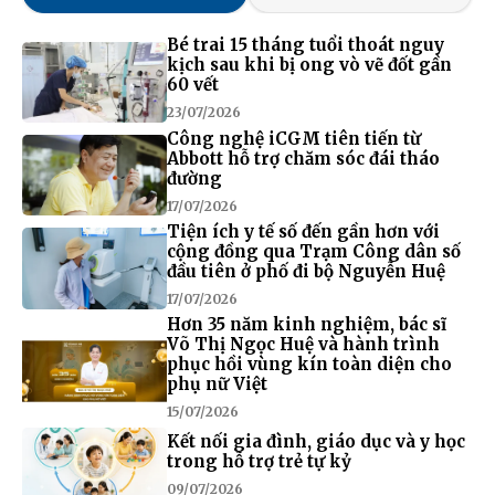
Bé trai 15 tháng tuổi thoát nguy
kịch sau khi bị ong vò vẽ đốt gần
60 vết
23/07/2026
Công nghệ iCGM tiên tiến từ
Abbott hỗ trợ chăm sóc đái tháo
đường
17/07/2026
Tiện ích y tế số đến gần hơn với
cộng đồng qua Trạm Công dân số
đầu tiên ở phố đi bộ Nguyễn Huệ
17/07/2026
Hơn 35 năm kinh nghiệm, bác sĩ
Võ Thị Ngọc Huệ và hành trình
phục hồi vùng kín toàn diện cho
phụ nữ Việt
15/07/2026
Kết nối gia đình, giáo dục và y học
trong hỗ trợ trẻ tự kỷ
09/07/2026