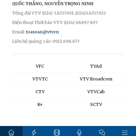
QUỐC THẮNG, NGUYỄN TRỌNG NINH
Tổng đài VTV: (024) 3.8355931; (024)3.8355932
Điện thoại Thời báo VTV: (024) 66897 897
Email:
toasoan@vtv.vn
Liên hệ quảng cáo: 0912.698.677
VFC
TVAd
VTVTC
VTV Broadcom
CTV
VTVCab
K+
SCTV