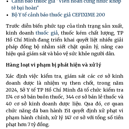
Cảnh báo thuốc giả "Viên hoàn cứng nhức khớp
tê bại hoàn"
Bộ Y tế cảnh báo thuốc giả CEFIXIME 200
Trước diễn biến phức tạp của tình trạng sản xuất,
kinh doanh
thuốc giả
, thuốc kém chất lượng, TP
Hồ Chí Minh đang triển khai quyết liệt nhiều giải
pháp đồng bộ nhằm siết chặt quản lý, nâng cao
hiệu quả giám sát và bảo vệ sức khỏe người dân.
Hàng loạt vi phạm bị phát hiện và xử lý
Xác định việc kiểm tra, giám sát các cơ sở kinh
doanh dược là nhiệm vụ then chốt, trong năm
2024, Sở Y tế TP Hồ Chí Minh đã tổ chức kiểm tra
174 cơ sở bán buôn thuốc, 344 cơ sở bán lẻ thuốc và
40 cơ sở kinh doanh dược liệu. Qua đó, cơ quan
chức năng đã ban hành 151 quyết định xử phạt vi
phạm hành chính, xử lý 147 cơ sở với tổng số tiền
phạt hơn 7 tỷ đồng.