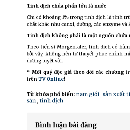
Tinh dịch chứa phần lớn là nước
Chỉ có khoảng 1% trong tinh dịch là tinh trù
chất khác như canxi, đường, các enzyme và 
Tinh dịch không phải là một nguồn chứa 
Theo tiến sĩ Morgentaler, tinh dịch có hàm
bởi vậy, không nên tự thuyết phục chính m
dưỡng tuyệt vời.
* Mời quý độc giả theo dõi các chương t
trên
TV Online
!
Từ khóa phổ biến:
nam giới
,
sản xuất t
sản
,
tinh dịch
Bình luận bài đăng