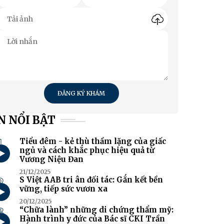
ĐĂNG KÝ KHÁM
N NỔI BẬT
1
Tiểu đêm - kẻ thù thầm lặng của giấc
ngủ và cách khắc phục hiệu quả từ
Vương Niệu Đan
21/12/2025
2
S Việt AAB tri ân đối tác: Gắn kết bền
vững, tiếp sức vươn xa
20/12/2025
3
“Chữa lành” những di chứng thẩm mỹ:
Hành trình y đức của Bác sĩ CKI Trần