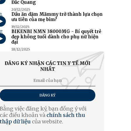
Đắc Quang
20/12/2025
4
Dầu ăn dặm Mămmy trở thành lựa chọn
ưu tiên của mẹ bỉm?
19/12/2025
5
BIKENBI NMN 38000MG - Bí quyết trẻ
đẹp không tuổi dành cho phụ nữ hiện
đại
18/12/2025
ĐĂNG KÝ NHẬN CÁC TIN Y TẾ MỚI
NHẤT
ĐĂNG KÝ
Bằng việc đăng ký, bạn đồng ý với
các điều khoản và
chính sách thu
thập dữ liệu
của website.