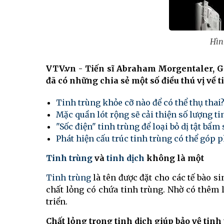
Hìn
VTV.vn - Tiến sĩ Abraham Morgentaler, Gi
đã có những chia sẻ một số điều thú vị về t
Tinh trùng khỏe cỡ nào để có thể thụ thai
Mặc quần lót rộng sẽ cải thiện số lượng ti
"Sốc điện" tinh trùng để loại bỏ dị tật bẩm
Phát hiện cấu trúc tinh trùng có thể góp 
Tinh trùng
và
tinh dịch
không là một
Tinh trùng
là tên được đặt cho các tế bào 
chất lỏng có chứa tinh trùng. Nhờ có thêm l
triển.
Chất lỏng trong tinh dịch giúp bảo vệ tinh