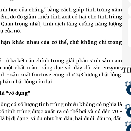
sinh học của chúng" bằng cách giúp tinh trùng xâm
ềm, do đó giảm thiểu tính axit có hại cho tinh trùng
 Quan trọng nhất, tinh dịch tăng cường năng lượng
ụ của nó.
phận khác nhau của cơ thể, chứ không chỉ trong
át từ ba kết cấu chính trong giải phẫu sinh sản nam
hành một chất màu trắng đục với đầy đủ các enzyme,
TI
inh - sản xuất fructose cũng như 2/3 lượng chất lỏng.
 phần chất lỏng còn lại.
0
là "vô dụng"
 ông có số lượng tinh trùng nhiều không có nghĩa là
0
số tinh trùng được xuất ra có thể bơi và có đến 70 -
bị dị dạng, ví dụ như: hai đầu, hai đuôi, đầu to, đầu
0