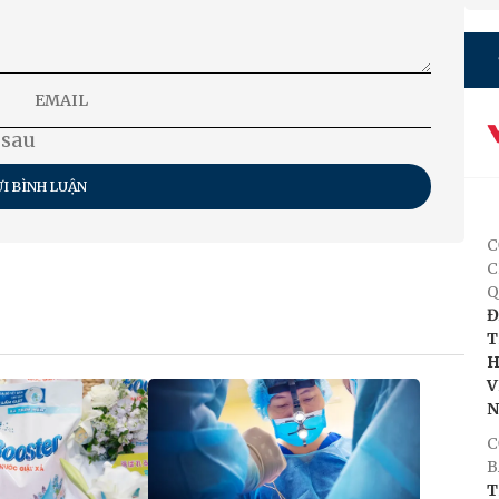
 sau
I BÌNH LUẬN
C
C
Q
Đ
T
H
V
C
B
T