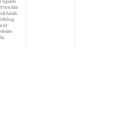
õ nguồn
TV.vn khi
hát hành
ại thông
in từ
ebsite
ày.