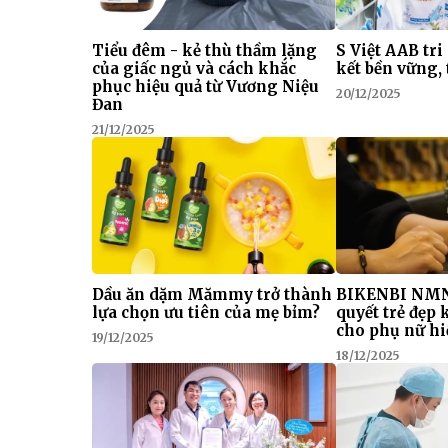
Tiểu đêm - kẻ thù thầm lặng
S Việt AAB tri
của giấc ngủ và cách khắc
kết bền vững, 
phục hiệu quả từ Vương Niệu
20/12/2025
Đan
21/12/2025
Dầu ăn dặm Mămmy trở thành
BIKENBI NMN
lựa chọn ưu tiên của mẹ bỉm?
quyết trẻ đẹp
cho phụ nữ hi
19/12/2025
18/12/2025