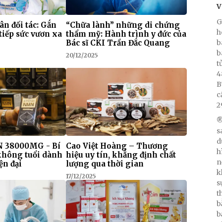
V
G
 ân đối tác: Gắn
“Chữa lành” những di chứng
h
tiếp sức vươn xa
thẩm mỹ: Hành trình y đức của
Bác sĩ CKI Trần Đắc Quang
b
b
20/12/2025
t
4
B
c
2
®
s
d
 38000MG - Bí
Cao Việt Hoàng – Thương
h
 không tuổi dành
hiệu uy tín, khẳng định chất
n
ện đại
lượng qua thời gian
k
17/12/2025
s
t
b
b