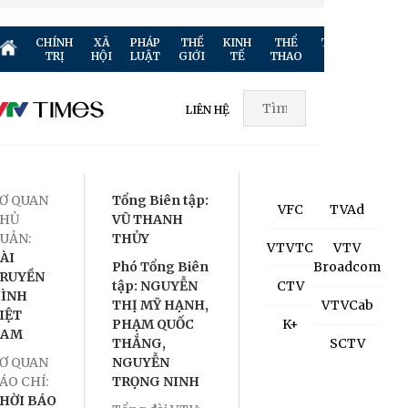
CHÍNH
XÃ
PHÁP
THẾ
KINH
THỂ
TRUYỀN
GIẢ
TRỊ
HỘI
LUẬT
GIỚI
TẾ
THAO
HÌNH
TR
LIÊN HỆ
Ơ QUAN
Tổng Biên tập:
VFC
TVAd
HỦ
VŨ THANH
UẢN:
THỦY
VTVTC
VTV
ÀI
Phó Tổng Biên
Broadcom
RUYỀN
tập: NGUYỄN
CTV
ÌNH
THỊ MỸ HẠNH,
VTVCab
IỆT
PHẠM QUỐC
K+
NAM
THẮNG,
SCTV
Ơ QUAN
NGUYỄN
ÁO CHÍ:
TRỌNG NINH
HỜI BÁO