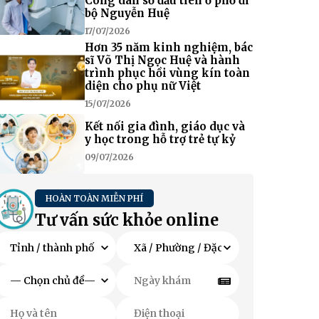
Công dân số đầu tiên ở phố đi
bộ Nguyễn Huệ
17/07/2026
Hơn 35 năm kinh nghiệm, bác
sĩ Võ Thị Ngọc Huệ và hành
trình phục hồi vùng kín toàn
diện cho phụ nữ Việt
15/07/2026
Kết nối gia đình, giáo dục và
y học trong hỗ trợ trẻ tự kỷ
09/07/2026
HOÀN TOÀN MIỄN PHÍ
Tư vấn sức khỏe online