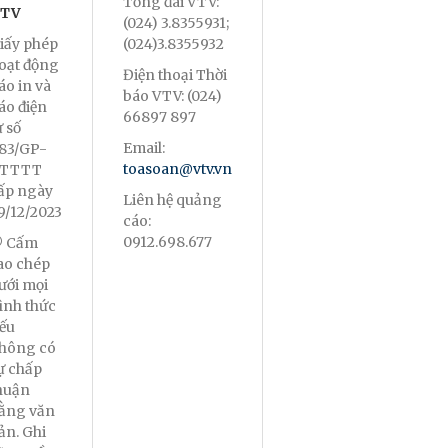
Tổng đài VTV:
TV
(024) 3.8355931;
iấy phép
(024)3.8355932
oạt động
Điện thoại Thời
áo in và
báo VTV: (024)
áo điện
66897 897
ử số
Email:
83/GP-
toasoan@vtv.vn
TTTT
ấp ngày
Liên hệ quảng
9/12/2023
cáo:
0912.698.677
 Cấm
ao chép
ưới mọi
ình thức
ếu
hông có
ự chấp
huận
ằng văn
ản. Ghi