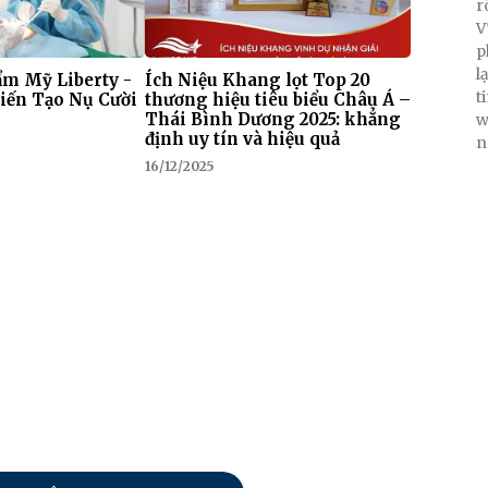
r
V
p
l
m Mỹ Liberty -
Ích Niệu Khang lọt Top 20
t
iến Tạo Nụ Cười
thương hiệu tiêu biểu Châu Á –
Thái Bình Dương 2025: khẳng
w
định uy tín và hiệu quả
n
16/12/2025