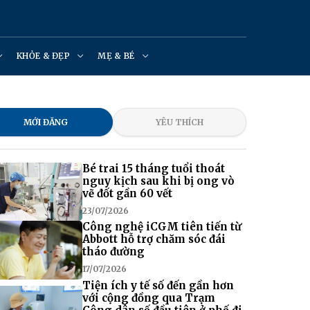
KHỎE & ĐẸP
MẸ & BÉ
MỚI ĐĂNG
YÊU THÍCH
Bé trai 15 tháng tuổi thoát
nguy kịch sau khi bị ong vò
vẽ đốt gần 60 vết
23/07/2026
Công nghệ iCGM tiên tiến từ
Abbott hỗ trợ chăm sóc đái
tháo đường
17/07/2026
Tiện ích y tế số đến gần hơn
với cộng đồng qua Trạm