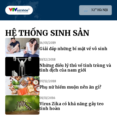
32° Hà Nội
HỆ THỐNG SINH SẢN
16/01/2019
Giải đáp những bí mật về vô sinh
10/12/2018
Những điều lý thú về tinh trùng và
tinh dịch của nam giới
07/12/2018
Phụ nữ hiếm muộn nên ăn gì?
01/11/2016
Virus Zika có khả năng gây teo
tinh hoàn