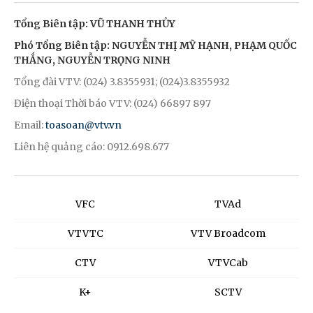
Tổng Biên tập: VŨ THANH THỦY
Phó Tổng Biên tập: NGUYỄN THỊ MỸ HẠNH, PHẠM QUỐC
THẮNG, NGUYỄN TRỌNG NINH
Tổng đài VTV: (024) 3.8355931; (024)3.8355932
Điện thoại Thời báo VTV: (024) 66897 897
Email:
toasoan@vtv.vn
Liên hệ quảng cáo: 0912.698.677
VFC
TVAd
VTVTC
VTV Broadcom
CTV
VTVCab
K+
SCTV