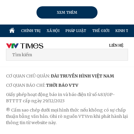
XEM THÊM
CHÍNH TRỊ
XÃ HỘI
PHÁP LUẬT
THẾ GIỚI
KINH TẾ
LIÊN HỆ
CƠ QUAN CHỦ QUẢN:
ĐÀI TRUYỀN HÌNH VIỆT NAM
CƠ QUAN BÁO CHÍ:
THỜI BÁO VTV
Giấy phép hoạt động báo in và báo điện tử số 483/GP-
BTTTT cấp ngày 29/12/2023
® Cấm sao chép dưới mọi hình thức nếu không có sự chấp
thuận bằng văn bản. Ghi rõ nguồn VTV.vn khi phát hành lại
thông tin từ website này.