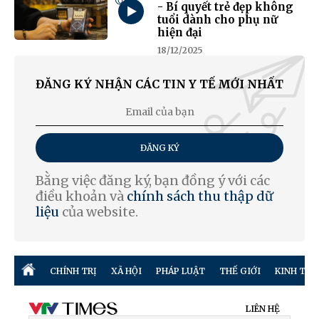
- Bí quyết trẻ đẹp không
tuổi dành cho phụ nữ
hiện đại
18/12/2025
ĐĂNG KÝ NHẬN CÁC TIN Y TẾ MỚI NHẤT
ĐĂNG KÝ
Bằng việc đăng ký, bạn đồng ý với các
điều khoản và
chính sách thu thập dữ
liệu
của website.
CHÍNH TRỊ
XÃ HỘI
PHÁP LUẬT
THẾ GIỚI
KINH TẾ
LIÊN HỆ