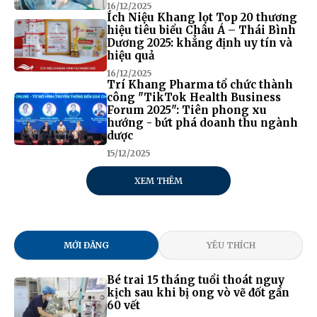
16/12/2025
Ích Niệu Khang lọt Top 20 thương
hiệu tiêu biểu Châu Á – Thái Bình
Dương 2025: khẳng định uy tín và
hiệu quả
16/12/2025
Trí Khang Pharma tổ chức thành
công "TikTok Health Business
Forum 2025": Tiên phong xu
hướng - bứt phá doanh thu ngành
dược
15/12/2025
XEM THÊM
MỚI ĐĂNG
YÊU THÍCH
Bé trai 15 tháng tuổi thoát nguy
kịch sau khi bị ong vò vẽ đốt gần
60 vết