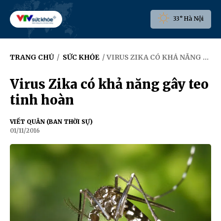
33° Hà Nội
TRANG CHỦ
/
SỨC KHỎE
/ VIRUS ZIKA CÓ KHẢ NĂNG GÂY TEO TINH HOÀN
Virus Zika có khả năng gây teo
tinh hoàn
VIẾT QUÂN (BAN THỜI SỰ)
01/11/2016