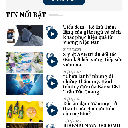
TIN NỔI BẬT
01
Tiểu đêm - kẻ thù thầm
lặng của giấc ngủ và cách
khắc phục hiệu quả từ
Vương Niệu Đan
21/12/2025
02
S Việt AAB tri ân đối tác:
Gắn kết bền vững, tiếp sức
vươn xa
20/12/2025
03
“Chữa lành” những di
chứng thẩm mỹ: Hành
trình y đức của Bác sĩ CKI
Trần Đắc Quang
20/12/2025
04
Dầu ăn dặm Mămmy trở
thành lựa chọn ưu tiên
của mẹ bỉm?
19/12/2025
05
BIKENBI NMN 38000MG