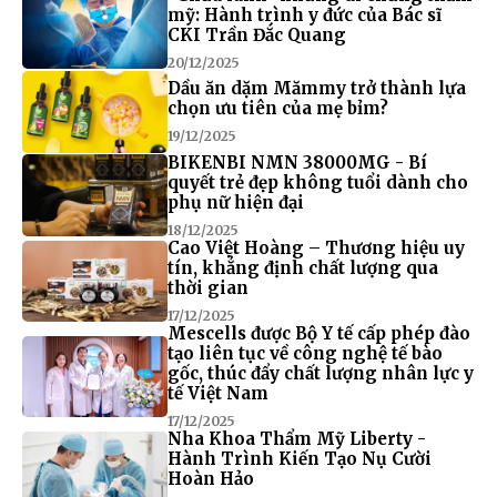
mỹ: Hành trình y đức của Bác sĩ
CKI Trần Đắc Quang
20/12/2025
Dầu ăn dặm Mămmy trở thành lựa
chọn ưu tiên của mẹ bỉm?
19/12/2025
BIKENBI NMN 38000MG - Bí
quyết trẻ đẹp không tuổi dành cho
phụ nữ hiện đại
18/12/2025
Cao Việt Hoàng – Thương hiệu uy
tín, khẳng định chất lượng qua
thời gian
17/12/2025
Mescells được Bộ Y tế cấp phép đào
tạo liên tục về công nghệ tế bào
gốc, thúc đẩy chất lượng nhân lực y
tế Việt Nam
17/12/2025
Nha Khoa Thẩm Mỹ Liberty -
Hành Trình Kiến Tạo Nụ Cười
Hoàn Hảo