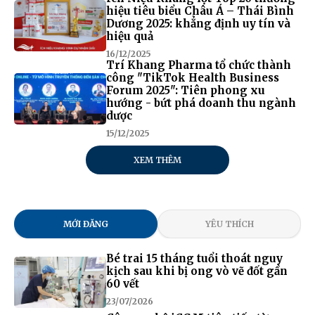
hiệu tiêu biểu Châu Á – Thái Bình
Dương 2025: khẳng định uy tín và
hiệu quả
16/12/2025
Trí Khang Pharma tổ chức thành
công "TikTok Health Business
Forum 2025": Tiên phong xu
hướng - bứt phá doanh thu ngành
dược
15/12/2025
XEM THÊM
MỚI ĐĂNG
YÊU THÍCH
Bé trai 15 tháng tuổi thoát nguy
kịch sau khi bị ong vò vẽ đốt gần
60 vết
23/07/2026