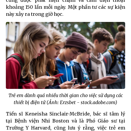
cũng được phát hiện chạm và cầm điện thoại
khoảng 150 lần mỗi ngày. Một phần tư các sự kiện
này xảy ra trong giờ học.
Trẻ em dành quá nhiều thời gian cho việc sử dụng các
thiết bị điện tử (Ảnh: Erzsbet - stock.adobe.com)
Tiến sĩ Keneisha Sinclair-McBride, bác sĩ tâm lý
tại Bệnh viện Nhi Boston và là Phó Giáo sư tại
Trường Y Harvard, cũng lưu ý rằng, việc trẻ em