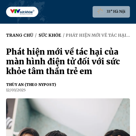
33° Hà Nội
TRANG CHỦ
/
SỨC KHỎE
/ PHÁT HIỆN MỚI VỀ TÁC HẠI CỦA MÀN HÌNH ĐIỆN TỬ ĐỐI VỚI SỨC KHỎE TÂM THẦN TRẺ EM
Phát hiện mới về tác hại của
màn hình điện tử đối với sức
khỏe tâm thần trẻ em
THÙY AN (THEO NYPOST)
12/03/2025