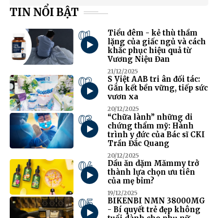
TIN NỔI BẬT
01
Tiểu đêm - kẻ thù thầm
lặng của giấc ngủ và cách
khắc phục hiệu quả từ
Vương Niệu Đan
21/12/2025
02
S Việt AAB tri ân đối tác:
Gắn kết bền vững, tiếp sức
vươn xa
20/12/2025
03
“Chữa lành” những di
chứng thẩm mỹ: Hành
trình y đức của Bác sĩ CKI
Trần Đắc Quang
20/12/2025
04
Dầu ăn dặm Mămmy trở
thành lựa chọn ưu tiên
của mẹ bỉm?
19/12/2025
05
BIKENBI NMN 38000MG
- Bí quyết trẻ đẹp không