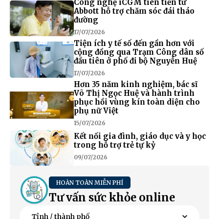
Công nghệ iCGM tiên tiến từ
Abbott hỗ trợ chăm sóc đái tháo
đường
17/07/2026
Tiện ích y tế số đến gần hơn với
cộng đồng qua Trạm Công dân số
đầu tiên ở phố đi bộ Nguyễn Huệ
17/07/2026
Hơn 35 năm kinh nghiệm, bác sĩ
Võ Thị Ngọc Huệ và hành trình
phục hồi vùng kín toàn diện cho
phụ nữ Việt
15/07/2026
Kết nối gia đình, giáo dục và y học
trong hỗ trợ trẻ tự kỷ
09/07/2026
HOÀN TOÀN MIỄN PHÍ
Tư vấn sức khỏe online