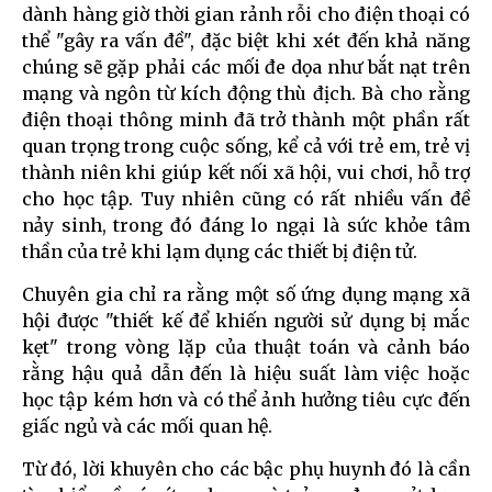
dành hàng giờ thời gian rảnh rỗi cho điện thoại có
thể "gây ra vấn đề", đặc biệt khi xét đến khả năng
chúng sẽ gặp phải các mối đe dọa như bắt nạt trên
mạng và ngôn từ kích động thù địch. Bà cho rằng
điện thoại thông minh đã trở thành một phần rất
quan trọng trong cuộc sống, kể cả với trẻ em, trẻ vị
thành niên khi giúp kết nối xã hội, vui chơi, hỗ trợ
cho học tập. Tuy nhiên cũng có rất nhiều vấn đề
nảy sinh, trong đó đáng lo ngại là sức khỏe tâm
thần của trẻ khi lạm dụng các thiết bị điện tử.
Chuyên gia chỉ ra rằng một số ứng dụng mạng xã
hội được "thiết kế để khiến người sử dụng bị mắc
kẹt" trong vòng lặp của thuật toán và cảnh báo
rằng hậu quả dẫn đến là hiệu suất làm việc hoặc
học tập kém hơn và có thể ảnh hưởng tiêu cực đến
giấc ngủ và các mối quan hệ.
Từ đó, lời khuyên cho các bậc phụ huynh đó là cần