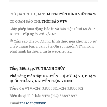
CƠ QUAN CHỦ QUẢN:
ĐÀI TRUYỀN HÌNH VIỆT NAM
CƠ QUAN BÁO CHÍ:
THỜI BÁO VTV
Giấy phép hoạt động báo in và báo điện tử số 483/GP-
BTTTT cấp ngày 29/12/2023
® Cấm sao chép dưới mọi hình thức nếu không có sự
chấp thuận bằng văn bản. Ghi rõ nguồn VTV.vn khi
phát hành lại thông tin từ website này.
Tổng Biên tập: VŨ THANH THỦY
Phó Tổng Biên tập: NGUYỄN THỊ MỸ HẠNH, PHẠM
QUỐC THẮNG, NGUYỄN TRỌNG NINH
Tổng đài VTV: (024) 3.8355931; (024)3.8355932
Điện thoại Thời báo VTV: (024) 66897 897
Email:
toasoan@vtv.vn