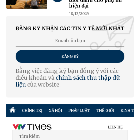
tuổi dành cho phụ nữ
hiện đại
18/12/2025
ĐĂNG KÝ NHẬN CÁC TIN Y TẾ MỚI NHẤT
ĐĂNG KÝ
Bằng việc đăng ký, bạn đồng ý với các
điều khoản và
chính sách thu thập dữ
liệu
của website.
CHÍNH TRỊ
XÃ HỘI
PHÁP LUẬT
THẾ GIỚI
KINH TẾ
LIÊN HỆ