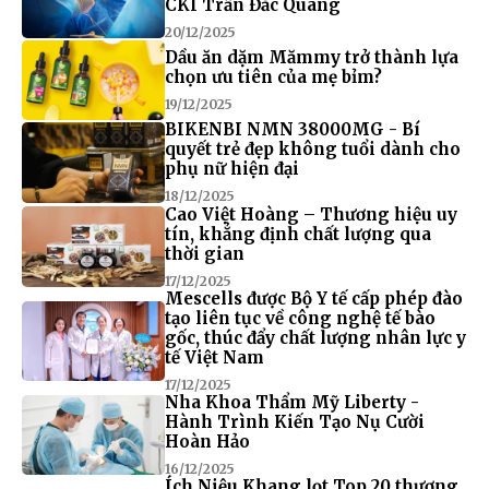
CKI Trần Đắc Quang
20/12/2025
Dầu ăn dặm Mămmy trở thành lựa
chọn ưu tiên của mẹ bỉm?
19/12/2025
BIKENBI NMN 38000MG - Bí
quyết trẻ đẹp không tuổi dành cho
phụ nữ hiện đại
18/12/2025
Cao Việt Hoàng – Thương hiệu uy
tín, khẳng định chất lượng qua
thời gian
17/12/2025
Mescells được Bộ Y tế cấp phép đào
tạo liên tục về công nghệ tế bào
gốc, thúc đẩy chất lượng nhân lực y
tế Việt Nam
17/12/2025
Nha Khoa Thẩm Mỹ Liberty -
Hành Trình Kiến Tạo Nụ Cười
Hoàn Hảo
16/12/2025
Ích Niệu Khang lọt Top 20 thương