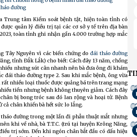
ụng túi chườm nóng ở bệnh nhân đái tháo đường
tháo đường
ủa Trung tâm Kiểm soát bệnh tật, hiện toàn tỉnh có
ợc quản lý điều trị tại các cơ sở y tế trên địa bàn
 2023, toàn tỉnh ghi nhận gần 4.000 trường hợp mắc
ng Tây Nguyên vì các biến chứng do
đái tháo đường
 Năng, tỉnh Đắk Lắk) cho biết: Cách đây 13 năm, chồng
n nhiều nhưng sút cân nhanh nên bà đưa ông đi khám
TI
mắc đái tháo đường type 2. Sau khi mắc bệnh, ông vừa
 rất nhiều loại thuốc được quảng bá trên trang mạng
0
ất nhiều tiền nhưng bệnh không thuyên giảm. Cách đây
 chân bị bong tróc sau đó lan rộng và hoại tử. Bệnh
 cả chân khiến bà hết sức lo lắng.
0
i tháo đường trong một lần đi phẫu thuật mắt nhưng
0
ên khi về nhà, bà T.T.C. (trú tại huyện Krông Năng,
điều trị sớm. Đến khi ngón chân bắt đầu có dấu hiệu