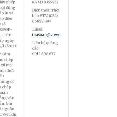
iấy phép
(024)3.8355932
oạt động
Điện thoại Thời
áo in và
báo VTV: (024)
áo điện
66897 897
ử số
Email:
83/GP-
toasoan@vtv.vn
TTTT
ấp ngày
Liên hệ quảng
9/12/2023
cáo:
0912.698.677
 Cấm
ao chép
ưới mọi
ình thức
ếu
hông có
ự chấp
huận
ằng văn
ản. Ghi
õ nguồn
TV.vn khi