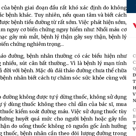
ện của bệnh giai đoạn đầu rất khó xác định do không
ác bệnh khác. Tuy nhiên, nếu quan tâm và biết cách
 được bệnh tiểu đường từ rất sớm. Việc phát hiện sớm,
 giảm nguy cơ biến chứng nguy hiểm như: Nhồi máu cơ
mạc gây mù mắt, bệnh lý thận gây suy thận, bệnh lý
 biến chứng nghiêm trọng…
tháo đường, bệnh nhân thường có các biểu hiện như
C
C
nhiều, sút cân bất thường... Vì là bệnh lý mạn tính
Q
 đời với bệnh. Mặc dù đái tháo đường chưa thể chữa
Đ
 bệnh nhân biết cách tự chăm sóc sức khỏe cùng với
T
H
V
háo đường không được tự ý dừng thuốc, không sử dụng
ự ý dùng thuốc không theo chỉ dẫn của bác sĩ, mua
C
 thuốc kiểm soát đường máu. Việc sử dụng thuốc tùy
B
 đường huyết quá mức cho người bệnh hoặc gây tổn
T
 thận do uống thuốc không rõ nguồn gốc ảnh hưởng
V
g thuốc, bệnh nhân cần theo dõi lượng đường trong