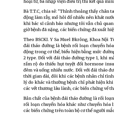
hoại tử, bà nhập viện điều trị thì kết quả mì
Bà T.T.C, chia sẻ: "Thỉnh thoảng thấy chân t
động làm rẫy, mồ hôi đổ nhiều nên khát nước
khi bác sĩ cảnh báo nhưng tôi vẫn chủ qua
giờ bệnh đã nặng, các biến chứng đã xuất hiệ
Theo BSCKI. Y Sa Muel Bkrông, Khoa Nội T
đái tháo đường là bệnh rối loạn chuyển hóa
động trong cơ thể, biểu hiện bằng mức đườn
2 type. Đối với đái tháo đường type 1, khi 
rầm rộ do thiếu hụt tuyệt đối hormone insu
đêm và uống nhiều nước. Đối với đái tháo đư
thời gian dài, đôi khi các bệnh nhân chỉ tì
lý do khác và thường bệnh chỉ phát hiện khi
các vết thương lâu lành, các biến chứng về t
Bản chất của bệnh đái tháo đường là rối loạ
rối loạn chuyển hóa khác như chuyển hóa lip
các biến chứng trên toàn bộ cơ thể người mắ