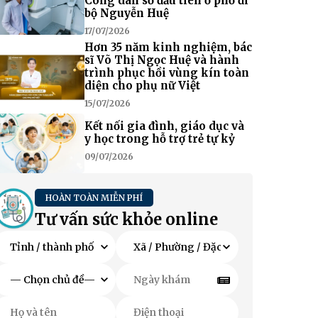
Công dân số đầu tiên ở phố đi
bộ Nguyễn Huệ
17/07/2026
Hơn 35 năm kinh nghiệm, bác
sĩ Võ Thị Ngọc Huệ và hành
trình phục hồi vùng kín toàn
diện cho phụ nữ Việt
15/07/2026
Kết nối gia đình, giáo dục và
y học trong hỗ trợ trẻ tự kỷ
09/07/2026
HOÀN TOÀN MIỄN PHÍ
Tư vấn sức khỏe online