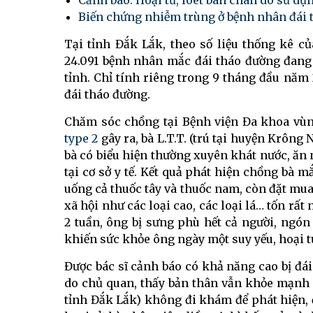
Cảnh báo: Hoại tử, loét bàn chân do sử d
Biến chứng nhiễm trùng ở bệnh nhân đái 
Tại tỉnh Đắk Lắk, theo số liệu thống kê c
24.091 bệnh nhân mắc đái tháo đường đang đư
tỉnh. Chỉ tính riêng trong 9 tháng đầu năm
đái tháo đường.
Chăm sóc chồng tại Bệnh viện Đa khoa vù
type 2
gây ra, bà L.T.T. (trú tại huyện Krông
bà có biểu hiện thường xuyên khát nước, ă
tại cơ sở y tế. Kết quả phát hiện chồng bà 
uống cả thuốc tây và thuốc nam, còn đặt mua
xã hội như các loại cao, các loại lá… tốn r
2 tuần, ông bị sưng phù hết cả người, ngón
khiến sức khỏe ông ngày một suy yếu, hoại tử
Được bác sĩ cảnh báo có khả năng cao bị đá
do chủ quan, thấy bản thân vẫn khỏe mạnh n
tỉnh Đắk Lắk) không đi khám để phát hiện, 