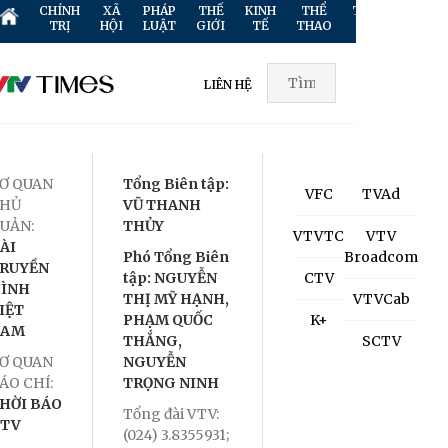
CHÍNH
XÃ
PHÁP
THẾ
KINH
THỂ
TRUYỀN
GIẢ
TRỊ
HỘI
LUẬT
GIỚI
TẾ
THAO
HÌNH
TR
LIÊN HỆ
Ơ QUAN
Tổng Biên tập:
VFC
TVAd
HỦ
VŨ THANH
UẢN:
THỦY
VTVTC
VTV
ÀI
Phó Tổng Biên
Broadcom
RUYỀN
tập: NGUYỄN
CTV
ÌNH
THỊ MỸ HẠNH,
VTVCab
IỆT
PHẠM QUỐC
K+
NAM
THẮNG,
SCTV
Ơ QUAN
NGUYỄN
ÁO CHÍ:
TRỌNG NINH
HỜI BÁO
Tổng đài VTV:
TV
(024) 3.8355931;