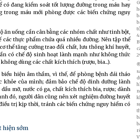
G
ể có đang kiểm soát tốt lượng đường trong máu hay
h
ng trong máu mới phòng được các biến chứng nguy
b
b
t
độ ăn uống cần cân bằng các nhóm chất như tinh bột,
4
hế các thực phẩm chứa quá nhiều đường. Nên tập thể
B
ơ thể tăng cường trao đổi chất, lưu thông khí huyết,
c
i cần có chế độ sinh hoạt lành mạnh như không thức
2
không dùng các chất kích thích (rượu, bia...).
®
s
 biểu hiện âm thầm, vì thế, để phòng bệnh đái tháo
d
ức khỏe của mình; đảm bảo chế độ dinh dưỡng lành
h
dầu mỡ, nước có ga, chất kích thích bia, rượu; dành
n
cạnh đó, người dân cũng nên xét nghiệm đường huyết
k
 điều trị kịp thời, tránh các biến chứng nguy hiểm có
s
t
b
b
t hiện sớm
r
V