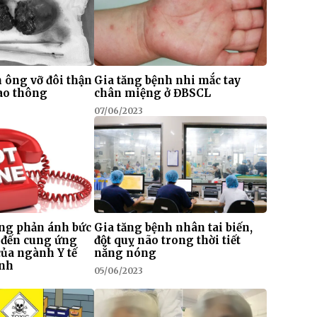
 ông vỡ đôi thận
Gia tăng bệnh nhi mắc tay
iao thông
chân miệng ở ĐBSCL
07/06/2023
ng phản ánh bức
Gia tăng bệnh nhân tai biến,
 đến cung ứng
đột quỵ não trong thời tiết
của ngành Y tế
nắng nóng
inh
05/06/2023