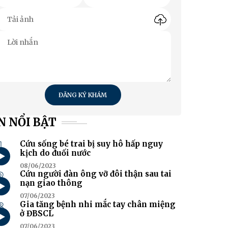
ĐĂNG KÝ KHÁM
N NỔI BẬT
1
Cứu sống bé trai bị suy hô hấp nguy
kịch do đuối nước
08/06/2023
2
Cứu người đàn ông vỡ đôi thận sau tai
nạn giao thông
07/06/2023
3
Gia tăng bệnh nhi mắc tay chân miệng
ở ĐBSCL
07/06/2023