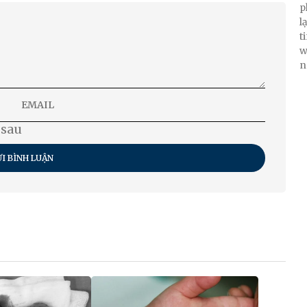
p
l
t
w
n
 sau
I BÌNH LUẬN