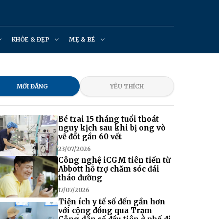
KHỎE & ĐẸP
MẸ & BÉ
MỚI ĐĂNG
YÊU THÍCH
Bé trai 15 tháng tuổi thoát
nguy kịch sau khi bị ong vò
vẽ đốt gần 60 vết
23/07/2026
Công nghệ iCGM tiên tiến từ
Abbott hỗ trợ chăm sóc đái
tháo đường
17/07/2026
Tiện ích y tế số đến gần hơn
với cộng đồng qua Trạm