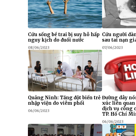
Cứu sống bé trai bị suy hô hấp
Cứu người đàn
nguy kịch do đuối nước
sau tai nạn g
08/06/2023
07/06/2023
Quảng Ninh: Tăng đột biến trẻ
Đường dây nó
nhập viện do viêm phổi
xúc liên quan
dịch vụ công 
06/06/2023
TP. Hồ Chí M
06/06/2023