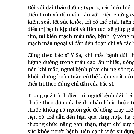
Đối với đái tháo đường type 2, các biểu hi
điển hình và dễ nhầm lẫn với triệu chứng c
kiểm soát tốt sức khỏe, thì có thể phát hiện
điều trị bệnh kịp thời và liên tục, sẽ giúp
tim, tai biến mạch máu não, bệnh lý võng 
mạch máu ngoại vi dẫn đến đoạn chi và các
Cũng theo bác sĩ Y Sa, khi mắc bệnh đái 
lượng đường trong máu cao, ăn nhiều, uống 
nên khi mắc, người bệnh phải chung sống cả
khỏi nhưng hoàn toàn có thể kiểm soát nếu
điều trị theo đúng chỉ dẫn của bác sĩ.
Trong quá trình điều trị, người bệnh đái t
thuốc theo đơn của bệnh nhân khác hoặc t
thuốc không rõ nguồn gốc để uống thay thế
tiện có thể dẫn đến hậu quả tăng hoặc hạ
thương chức năng gan, thận, thậm chí suy
sức khỏe người bệnh. Bên cạnh việc sử dụn