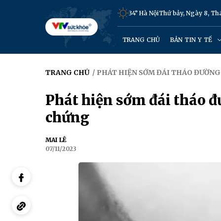
34° Hà Nội
Thứ bảy, Ngày 8, T
TRANG CHỦ
BẢN TIN Y TẾ
TRANG CHỦ
/ PHÁT HIỆN SỚM ĐÁI THÁO ĐƯỜNG
Phát hiện sớm đái tháo đ
chứng
MAI LÊ
07/11/2023