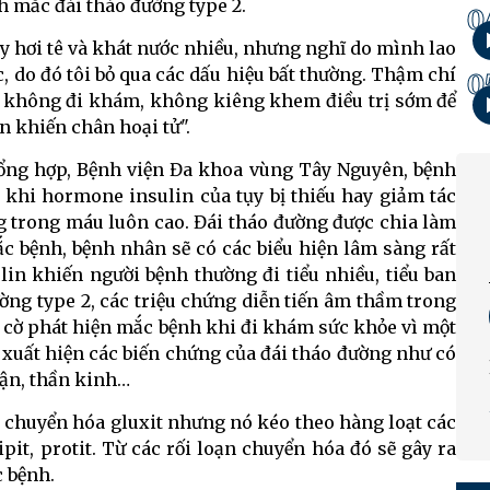
nh mắc đái tháo đường type 2.
0
ay hơi tê và khát nước nhiều, nhưng nghĩ do mình lao
, do đó tôi bỏ qua các dấu hiệu bất thường. Thậm chí
0
n không đi khám, không kiêng khem điều trị sớm để
n khiến chân hoại tử".
ổng hợp, Bệnh viện Đa khoa vùng Tây Nguyên, bệnh
 khi hormone insulin của tụy bị thiếu hay giảm tác
g trong máu luôn cao. Đái tháo đường được chia làm
mắc bệnh, bệnh nhân sẽ có các biểu hiện lâm sàng rất
lin khiến người bệnh thường đi tiểu nhiều, tiểu ban
ờng type 2, các triệu chứng diễn tiến âm thầm trong
nh cờ phát hiện mắc bệnh khi đi khám sức khỏe vì một
 xuất hiện các biến chứng của đái tháo đường như có
hận, thần kinh…
n chuyển hóa gluxit nhưng nó kéo theo hàng loạt các
it, protit. Từ các rối loạn chuyển hóa đó sẽ gây ra
c bệnh.