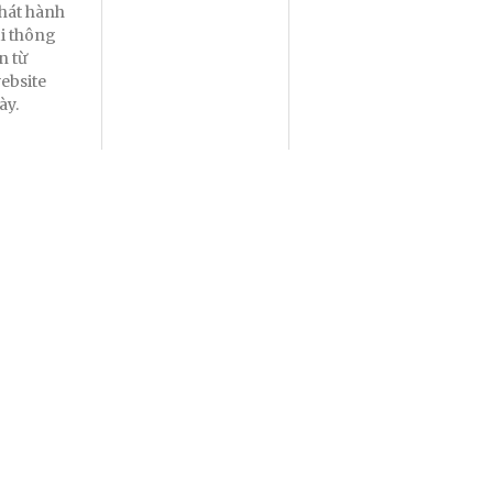
hát hành
ại thông
in từ
ebsite
ày.