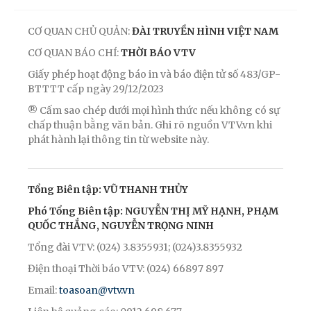
CƠ QUAN CHỦ QUẢN:
ĐÀI TRUYỀN HÌNH VIỆT NAM
CƠ QUAN BÁO CHÍ:
THỜI BÁO VTV
Giấy phép hoạt động báo in và báo điện tử số 483/GP-
BTTTT cấp ngày 29/12/2023
® Cấm sao chép dưới mọi hình thức nếu không có sự
chấp thuận bằng văn bản. Ghi rõ nguồn VTV.vn khi
phát hành lại thông tin từ website này.
Tổng Biên tập: VŨ THANH THỦY
Phó Tổng Biên tập: NGUYỄN THỊ MỸ HẠNH, PHẠM
QUỐC THẮNG, NGUYỄN TRỌNG NINH
Tổng đài VTV: (024) 3.8355931; (024)3.8355932
Điện thoại Thời báo VTV: (024) 66897 897
Email:
toasoan@vtv.vn