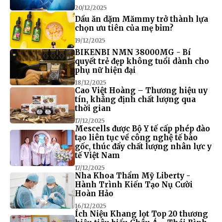
20/12/2025
Dầu ăn dặm Mămmy trở thành lựa
chọn ưu tiên của mẹ bỉm?
19/12/2025
BIKENBI NMN 38000MG - Bí
quyết trẻ đẹp không tuổi dành cho
phụ nữ hiện đại
18/12/2025
Cao Việt Hoàng – Thương hiệu uy
tín, khẳng định chất lượng qua
thời gian
17/12/2025
Mescells được Bộ Y tế cấp phép đào
tạo liên tục về công nghệ tế bào
gốc, thúc đẩy chất lượng nhân lực y
tế Việt Nam
17/12/2025
Nha Khoa Thẩm Mỹ Liberty -
Hành Trình Kiến Tạo Nụ Cười
Hoàn Hảo
16/12/2025
Ích Niệu Khang lọt Top 20 thương