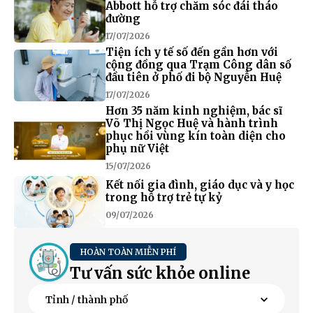
Abbott hỗ trợ chăm sóc đái tháo
đường
17/07/2026
Tiện ích y tế số đến gần hơn với
cộng đồng qua Trạm Công dân số
đầu tiên ở phố đi bộ Nguyễn Huệ
17/07/2026
Hơn 35 năm kinh nghiệm, bác sĩ
Võ Thị Ngọc Huệ và hành trình
phục hồi vùng kín toàn diện cho
phụ nữ Việt
15/07/2026
Kết nối gia đình, giáo dục và y học
trong hỗ trợ trẻ tự kỷ
09/07/2026
HOÀN TOÀN MIỄN PHÍ
Tư vấn sức khỏe online