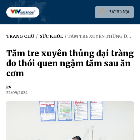
36° Hà Nội
TRANG CHỦ
/
SỨC KHỎE
/ TĂM TRE XUYÊN THỦNG ĐẠI TRÀNG DO THÓI QUEN NGẬM TĂM SAU ĂN CƠM
Tăm tre xuyên thủng đại tràng
do thói quen ngậm tăm sau ăn
cơm
P.V
22/09/2024