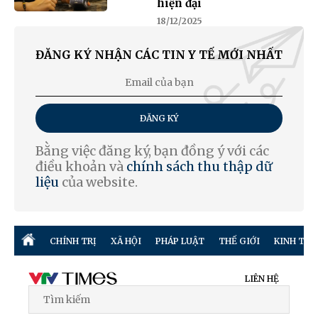
hiện đại
18/12/2025
ĐĂNG KÝ NHẬN CÁC TIN Y TẾ MỚI NHẤT
ĐĂNG KÝ
Bằng việc đăng ký, bạn đồng ý với các
điều khoản và
chính sách thu thập dữ
liệu
của website.
CHÍNH TRỊ
XÃ HỘI
PHÁP LUẬT
THẾ GIỚI
KINH TẾ
LIÊN HỆ