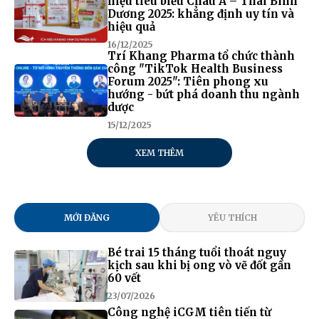
hiệu tiêu biểu Châu Á – Thái Bình
Dương 2025: khẳng định uy tín và
hiệu quả
16/12/2025
Trí Khang Pharma tổ chức thành
công "TikTok Health Business
Forum 2025": Tiên phong xu
hướng - bứt phá doanh thu ngành
dược
15/12/2025
XEM THÊM
MỚI ĐĂNG
YÊU THÍCH
Bé trai 15 tháng tuổi thoát nguy
kịch sau khi bị ong vò vẽ đốt gần
60 vết
23/07/2026
Công nghệ iCGM tiên tiến từ