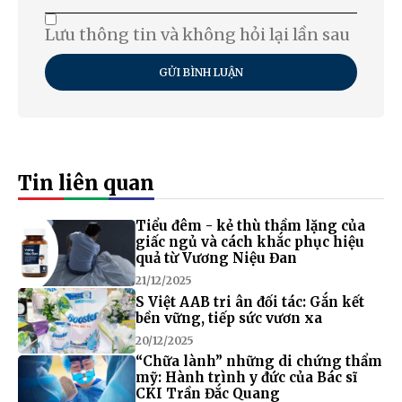
Lưu thông tin và không hỏi lại lần sau
GỬI BÌNH LUẬN
Tin liên quan
Tiểu đêm - kẻ thù thầm lặng của
giấc ngủ và cách khắc phục hiệu
quả từ Vương Niệu Đan
21/12/2025
S Việt AAB tri ân đối tác: Gắn kết
bền vững, tiếp sức vươn xa
20/12/2025
“Chữa lành” những di chứng thẩm
mỹ: Hành trình y đức của Bác sĩ
CKI Trần Đắc Quang