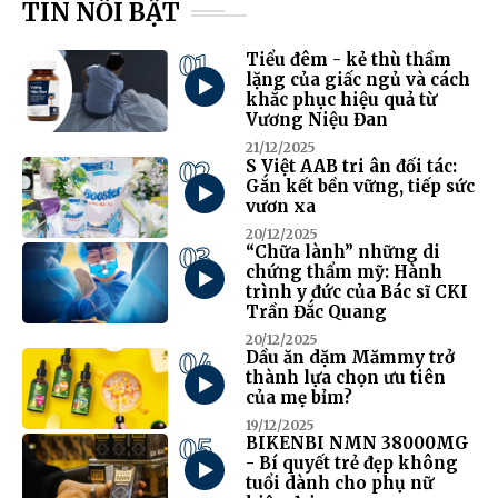
TIN NỔI BẬT
01
Tiểu đêm - kẻ thù thầm
lặng của giấc ngủ và cách
khắc phục hiệu quả từ
Vương Niệu Đan
21/12/2025
02
S Việt AAB tri ân đối tác:
Gắn kết bền vững, tiếp sức
vươn xa
20/12/2025
03
“Chữa lành” những di
chứng thẩm mỹ: Hành
trình y đức của Bác sĩ CKI
Trần Đắc Quang
20/12/2025
04
Dầu ăn dặm Mămmy trở
thành lựa chọn ưu tiên
của mẹ bỉm?
19/12/2025
05
BIKENBI NMN 38000MG
- Bí quyết trẻ đẹp không
tuổi dành cho phụ nữ