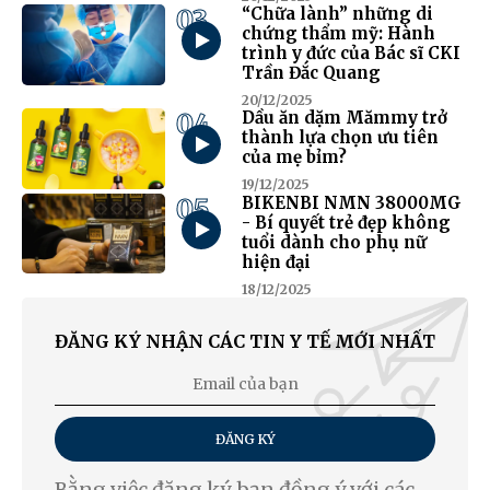
03
“Chữa lành” những di
chứng thẩm mỹ: Hành
trình y đức của Bác sĩ CKI
Trần Đắc Quang
20/12/2025
04
Dầu ăn dặm Mămmy trở
thành lựa chọn ưu tiên
của mẹ bỉm?
19/12/2025
05
BIKENBI NMN 38000MG
- Bí quyết trẻ đẹp không
tuổi dành cho phụ nữ
hiện đại
18/12/2025
ĐĂNG KÝ NHẬN CÁC TIN Y TẾ MỚI NHẤT
ĐĂNG KÝ
Bằng việc đăng ký, bạn đồng ý với các