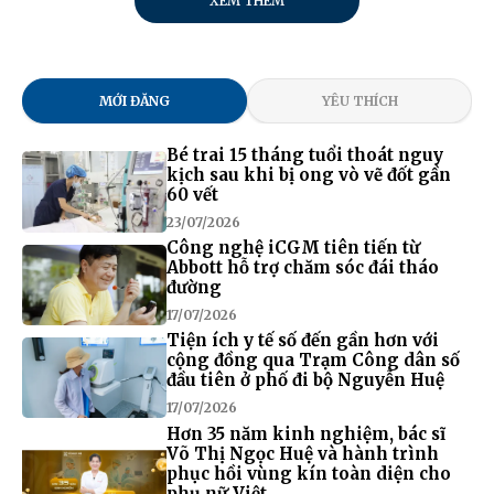
XEM THÊM
MỚI ĐĂNG
YÊU THÍCH
Bé trai 15 tháng tuổi thoát nguy
kịch sau khi bị ong vò vẽ đốt gần
60 vết
23/07/2026
Công nghệ iCGM tiên tiến từ
Abbott hỗ trợ chăm sóc đái tháo
đường
17/07/2026
Tiện ích y tế số đến gần hơn với
cộng đồng qua Trạm Công dân số
đầu tiên ở phố đi bộ Nguyễn Huệ
17/07/2026
Hơn 35 năm kinh nghiệm, bác sĩ
Võ Thị Ngọc Huệ và hành trình
phục hồi vùng kín toàn diện cho
phụ nữ Việt