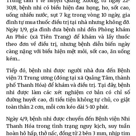
Trung tâm Y tế huyện Quảng Xương, từ ngày 22-
30/8, bệnh nhi có biểu hiện đau họng, ho, sốt cao,
uống nhiều nước, sụt 7 kg trong vòng 10 ngày, gia
đình tự mua thuốc điều trị tại nhà nhưng không đỡ.
Ngày 1/9, gia đình đưa bệnh nhi đến Phòng khám
An Phúc (xã Tiên Trang) để khám và lấy thuốc
theo đơn về điều trị, nhưng bệnh diễn biến ngày
càng nặng với biểu hiện mệt mỏi, sốt cao, ăn uống
kém...
Tiếp đó, bệnh nhi được người nhà đưa đến Bệnh
viện 71 Trung ương (đóng tại xã Quảng Tâm, thành
phố Thanh Hóa) để khám và điều trị. Tại đây, bệnh
nhi được làm các xét nghiệm cơ bản có chỉ số
đường huyết cao, đi tiểu tiện không tự chủ, co giật
toàn thân 2 cơn, mỗi cơn kéo dài 5-10 phút.
Ngày 4/9, bệnh nhi được chuyển đến Bệnh viện Nhi
Thanh Hóa trong tình trạng nguy kịch, suy tuần
hoàn hô hấp, thở nấc, đồng tử 2 bên 3 mm, nhịp tim