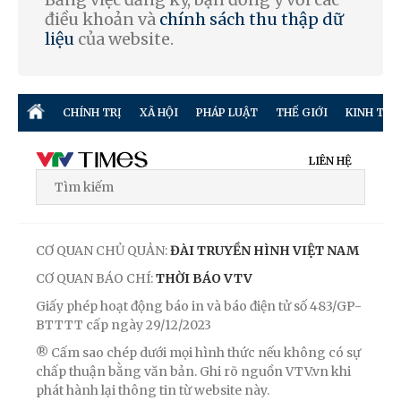
điều khoản và
chính sách thu thập dữ
liệu
của website.
CHÍNH TRỊ
XÃ HỘI
PHÁP LUẬT
THẾ GIỚI
KINH TẾ
LIÊN HỆ
CƠ QUAN CHỦ QUẢN:
ĐÀI TRUYỀN HÌNH VIỆT NAM
CƠ QUAN BÁO CHÍ:
THỜI BÁO VTV
Giấy phép hoạt động báo in và báo điện tử số 483/GP-
BTTTT cấp ngày 29/12/2023
® Cấm sao chép dưới mọi hình thức nếu không có sự
chấp thuận bằng văn bản. Ghi rõ nguồn VTV.vn khi
phát hành lại thông tin từ website này.