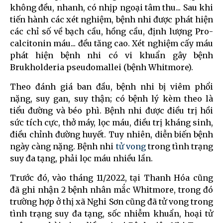
không đều, nhanh, có nhịp ngoại tâm thu... Sau khi
tiến hành các xét nghiệm, bệnh nhi được phát hiện
các chỉ số về bạch cầu, hồng cầu, định lượng Pro-
calcitonin máu... đều tăng cao. Xét nghiệm cấy máu
phát hiện bệnh nhi có vi khuẩn gây bệnh
Brukholderia pseudomallei (bệnh Whitmore).
Theo đánh giá ban đầu, bệnh nhi bị viêm phổi
nặng, suy gan, suy thận; có bệnh lý kèm theo là
tiểu đường và béo phì. Bệnh nhi được điều trị hồi
sức tích cực, thở máy, lọc máu, điều trị kháng sinh,
điều chỉnh đường huyết. Tuy nhiên, diễn biến bệnh
ngày càng nặng. Bệnh nhi
tử vong
trong tình trạng
suy đa tạng, phải lọc máu nhiều lần.
Trước đó, vào tháng 11/2022, tại Thanh Hóa cũng
đã ghi nhận 2 bệnh nhân mắc Whitmore, trong đó
trường hợp ở thị xã Nghi Sơn cũng đã tử vong trong
tình trạng suy đa tạng, sốc nhiễm khuẩn, hoại tử