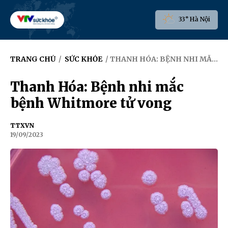
33° Hà Nội
TRANG CHỦ
/
SỨC KHỎE
/ THANH HÓA: BỆNH NHI MẮC BỆNH WHITMORE TỬ VONG
Thanh Hóa: Bệnh nhi mắc
bệnh Whitmore tử vong
TTXVN
19/09/2023