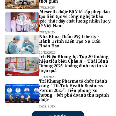
thời gian
17/12/2025
Mescells được Bộ Y tế cấp phép đào
tạo liên tục về công nghệ tế bào
gốc, thúc đẩy chất lượng nhân lực y
tế Việt Nam
17/12/2025
Nha Khoa Thẩm Mỹ Liberty -
Hành Trình Kiến Tạo Nụ Cười
Hoàn Hảo
16/12/2025
Ích Niệu Khang lọt Top 20 thương
hiệu tiêu biểu Châu Á – Thái Bình
Dương 2025: khẳng định uy tín và
hiệu quả
16/12/2025
Trí Khang Pharma tổ chức thành
công "TikTok Health Business
Forum 2025": Tiên phong xu
hướng - bứt phá doanh thu ngành
dược
15/12/2025