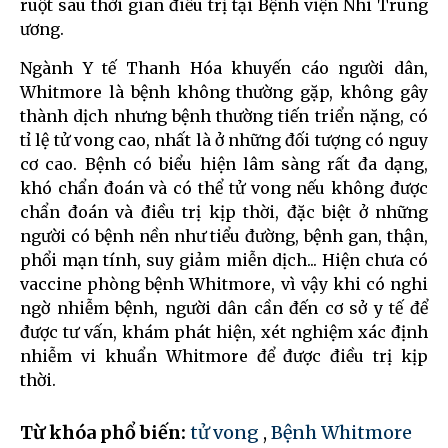
ruột sau thời gian điều trị tại Bệnh viện Nhi Trung
ương.
Ngành Y tế Thanh Hóa khuyến cáo người dân,
Whitmore là bệnh không thường gặp, không gây
thành dịch nhưng bệnh thường tiến triển nặng, có
tỉ lệ tử vong cao, nhất là ở những đối tượng có nguy
cơ cao. Bệnh có biểu hiện lâm sàng rất đa dạng,
khó chẩn đoán và có thể tử vong nếu không được
chẩn đoán và điều trị kịp thời, đặc biệt ở những
người có bệnh nền như tiểu đường, bệnh gan, thận,
phổi mạn tính, suy giảm miễn dịch... Hiện chưa có
vaccine phòng bệnh Whitmore, vì vậy khi có nghi
ngờ nhiễm bệnh, người dân cần đến cơ sở y tế để
được tư vấn, khám phát hiện, xét nghiệm xác định
nhiễm vi khuẩn Whitmore để được điều trị kịp
thời.
Từ khóa phổ biến:
tử vong
,
Bệnh Whitmore