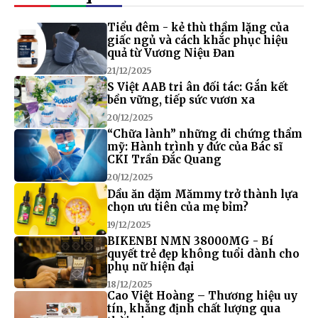
Tiểu đêm - kẻ thù thầm lặng của
giấc ngủ và cách khắc phục hiệu
quả từ Vương Niệu Đan
21/12/2025
S Việt AAB tri ân đối tác: Gắn kết
bền vững, tiếp sức vươn xa
20/12/2025
“Chữa lành” những di chứng thẩm
mỹ: Hành trình y đức của Bác sĩ
CKI Trần Đắc Quang
20/12/2025
Dầu ăn dặm Mămmy trở thành lựa
chọn ưu tiên của mẹ bỉm?
19/12/2025
BIKENBI NMN 38000MG - Bí
quyết trẻ đẹp không tuổi dành cho
phụ nữ hiện đại
18/12/2025
Cao Việt Hoàng – Thương hiệu uy
tín, khẳng định chất lượng qua