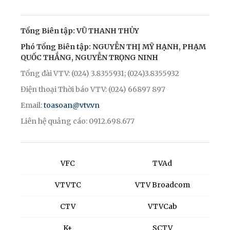
Tổng Biên tập: VŨ THANH THỦY
Phó Tổng Biên tập: NGUYỄN THỊ MỸ HẠNH, PHẠM
QUỐC THẮNG, NGUYỄN TRỌNG NINH
Tổng đài VTV: (024) 3.8355931; (024)3.8355932
Điện thoại Thời báo VTV: (024) 66897 897
Email:
toasoan@vtv.vn
Liên hệ quảng cáo: 0912.698.677
VFC
TVAd
VTVTC
VTV Broadcom
CTV
VTVCab
K+
SCTV