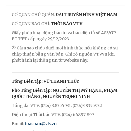
CƠ QUAN CHỦ QUẢN:
ĐÀI TRUYỀN HÌNH VIỆT NAM
CƠ QUAN BÁO CHÍ:
THỜI BÁO VTV
Giấy phép hoạt động báo in và báo điện tử số 483/GP-
BTTTT cấp ngày 29/12/2023
® Cấm sao chép dưới mọi hình thức nếu không có sự
chấp thuận bằng văn bản. Ghi rõ nguồn VTV.vn khi
phát hành lại thông tin từ website này.
Tổng Biên tập: VŨ THANH THỦY
Phó Tổng Biên tập: NGUYỄN THỊ MỸ HẠNH, PHẠM
QUỐC THẮNG, NGUYỄN TRỌNG NINH
Tổng đài VTV: (024) 3.8355931; (024)3.8355932
Điện thoại Thời báo VTV: (024) 66897 897
Email:
toasoan@vtv.vn