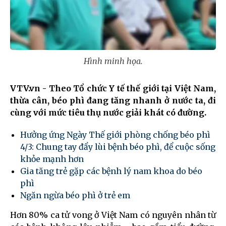
Hình minh họa.
VTV.vn - Theo Tổ chức Y tế thế giới tại Việt Nam,
thừa cân, béo phì đang tăng nhanh ở nước ta, đi
cùng với mức tiêu thụ nước giải khát có đường.
Hưởng ứng Ngày Thế giới phòng chống béo phì
4/3: Chung tay đẩy lùi bệnh béo phì, để cuộc sống
khỏe mạnh hơn
Gia tăng trẻ gặp các bệnh lý nam khoa do béo
phì
Ngăn ngừa béo phì ở trẻ em
Hơn 80% ca tử vong ở Việt Nam có nguyên nhân từ