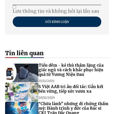
Lưu thông tin và không hỏi lại lần sau
GỬI BÌNH LUẬN
Tin liên quan
Tiểu đêm - kẻ thù thầm lặng của
giấc ngủ và cách khắc phục hiệu
quả từ Vương Niệu Đan
21/12/2025
S Việt AAB tri ân đối tác: Gắn kết
bền vững, tiếp sức vươn xa
20/12/2025
“Chữa lành” những di chứng thẩm
mỹ: Hành trình y đức của Bác sĩ
CKI Trần Đắc Quang