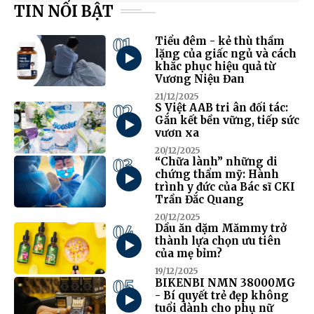
TIN NỔI BẬT
01
Tiểu đêm - kẻ thù thầm
lặng của giấc ngủ và cách
khắc phục hiệu quả từ
Vương Niệu Đan
21/12/2025
02
S Việt AAB tri ân đối tác:
Gắn kết bền vững, tiếp sức
vươn xa
20/12/2025
03
“Chữa lành” những di
chứng thẩm mỹ: Hành
trình y đức của Bác sĩ CKI
Trần Đắc Quang
20/12/2025
04
Dầu ăn dặm Mămmy trở
thành lựa chọn ưu tiên
của mẹ bỉm?
19/12/2025
05
BIKENBI NMN 38000MG
- Bí quyết trẻ đẹp không
tuổi dành cho phụ nữ