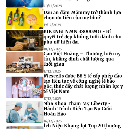
20/12/2025
Dầu ăn dặm Mămmy trở thành lựa
chọn ưu tiên của mẹ bỉm?
19/12/2025
BIKENBI NMN 38000MG - Bí
quyết trẻ đẹp không tuổi dành cho
phụ nữ hiện đại
18/12/2025
Cao Việt Hoàng – Thương hiệu uy
tín, khẳng định chất lượng qua
thời gian
17/12/2025
Mescells được Bộ Y tế cấp phép đào
tạo liên tục về công nghệ tế bào
gốc, thúc đẩy chất lượng nhân lực y
tế Việt Nam
17/12/2025
Nha Khoa Thẩm Mỹ Liberty -
Hành Trình Kiến Tạo Nụ Cười
Hoàn Hảo
16/12/2025
Ích Niệu Khang lọt Top 20 thương