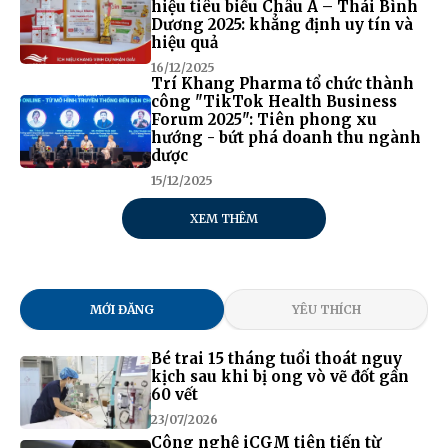
hiệu tiêu biểu Châu Á – Thái Bình
Dương 2025: khẳng định uy tín và
hiệu quả
16/12/2025
Trí Khang Pharma tổ chức thành
công "TikTok Health Business
Forum 2025": Tiên phong xu
hướng - bứt phá doanh thu ngành
dược
15/12/2025
XEM THÊM
MỚI ĐĂNG
YÊU THÍCH
Bé trai 15 tháng tuổi thoát nguy
kịch sau khi bị ong vò vẽ đốt gần
60 vết
23/07/2026
Công nghệ iCGM tiên tiến từ