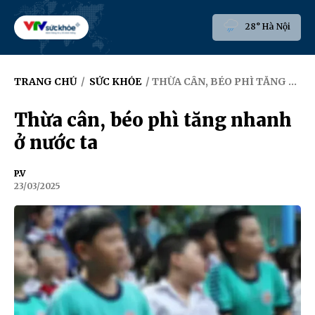
28° Hà Nội
TRANG CHỦ
/
SỨC KHỎE
/ THỪA CÂN, BÉO PHÌ TĂNG NHANH Ở NƯỚC TA
Thừa cân, béo phì tăng nhanh
ở nước ta
P.V
23/03/2025