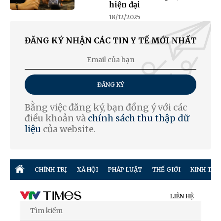
hiện đại
18/12/2025
ĐĂNG KÝ NHẬN CÁC TIN Y TẾ MỚI NHẤT
ĐĂNG KÝ
Bằng việc đăng ký, bạn đồng ý với các
điều khoản và
chính sách thu thập dữ
liệu
của website.
CHÍNH TRỊ
XÃ HỘI
PHÁP LUẬT
THẾ GIỚI
KINH TẾ
LIÊN HỆ