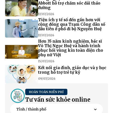
Abbott hỗ trợ chăm sóc đái tháo
đường
17/07/2026
Tiện ích y tế số đến gần hơn với
cộng đồng qua Trạm Công dân số
đầu tiên ở phố đi bộ Nguyễn Huệ
17/07/2026
Hơn 35 năm kinh nghiệm, bác sĩ
Võ Thị Ngọc Huệ và hành trình
phục hồi vùng kín toàn diện cho
phụ nữ Việt
15/07/2026
Kết nối gia đình, giáo dục và y học
trong hỗ trợ trẻ tự kỷ
09/07/2026
HOÀN TOÀN MIỄN PHÍ
Tư vấn sức khỏe online