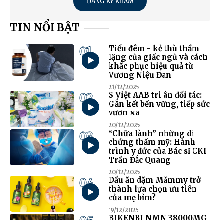
ĐĂNG KÝ KHÁM
TIN NỔI BẬT
01
Tiểu đêm - kẻ thù thầm
lặng của giấc ngủ và cách
khắc phục hiệu quả từ
Vương Niệu Đan
21/12/2025
02
S Việt AAB tri ân đối tác:
Gắn kết bền vững, tiếp sức
vươn xa
20/12/2025
03
“Chữa lành” những di
chứng thẩm mỹ: Hành
trình y đức của Bác sĩ CKI
Trần Đắc Quang
20/12/2025
04
Dầu ăn dặm Mămmy trở
thành lựa chọn ưu tiên
của mẹ bỉm?
19/12/2025
BIKENBI NMN 38000MG