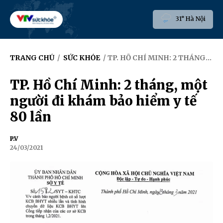
31° Hà Nội
TRANG CHỦ
/
SỨC KHỎE
/ TP. HỒ CHÍ MINH: 2 THÁNG, MỘT NGƯỜI ĐI KHÁM BẢO HIỂM Y TẾ 80 LẦN
TP. Hồ Chí Minh: 2 tháng, một
người đi khám bảo hiểm y tế
80 lần
P.V
24/03/2021