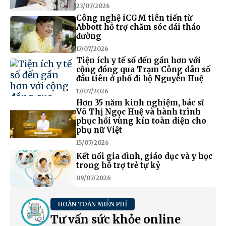
23/07/2026
Công nghệ iCGM tiên tiến từ
Abbott hỗ trợ chăm sóc đái tháo
đường
17/07/2026
Tiện ích y tế số đến gần hơn với
cộng đồng qua Trạm Công dân số
đầu tiên ở phố đi bộ Nguyễn Huệ
17/07/2026
Hơn 35 năm kinh nghiệm, bác sĩ
Võ Thị Ngọc Huệ và hành trình
phục hồi vùng kín toàn diện cho
phụ nữ Việt
15/07/2026
Kết nối gia đình, giáo dục và y học
trong hỗ trợ trẻ tự kỷ
09/07/2026
HOÀN TOÀN MIỄN PHÍ
Tư vấn sức khỏe online