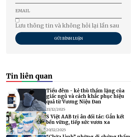
Lưu thông tin và không hỏi lại lần sau
GỬI BÌNH LUẬN
Tin liên quan
Tiểu đêm - kẻ thù thầm lặng của
giấc ngủ và cách khắc phục hiệu
quả từ Vương Niệu Đan
21/12/2025
S Việt AAB tri ân đối tác: Gắn kết
bền vững, tiếp sức vươn xa
20/12/2025
“Chữa lành” những di chứng thẩm