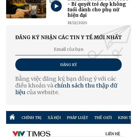
05
- Bí quyết trẻ đẹp không
tuổi dành cho phụ nữ
hiện đại
18/12/2025
ĐĂNG KÝ NHẬN CÁC TIN Y TẾ MỚI NHẤT
ĐĂNG KÝ
Bằng việc đăng ký, bạn đồng ý với các
điều khoản và
chính sách thu thập dữ
liệu
của website.
CHÍNH TRỊ
XÃ HỘI
PHÁP LUẬT
THẾ GIỚI
KINH TẾ
LIÊN HỆ