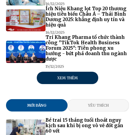
16/12/2025
Ích Niệu Khang lọt Top 20 thương
hiệu tiêu biểu Châu Á – Thái Bình
Dương 2025: khẳng định uy tín và
hiệu quả
16/12/2025
Trí Khang Pharma tổ chức thành
công "TikTok Health Business
Forum 2025": Tiên phong xu
hướng - bứt phá doanh thu ngành
dược
15/12/2025
XEM THÊM
MỚI ĐĂNG
YÊU THÍCH
Bé trai 15 tháng tuổi thoát nguy
kịch sau khi bị ong vò vẽ đốt gần
60 vết