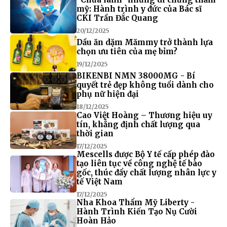
mỹ: Hành trình y đức của Bác sĩ
CKI Trần Đắc Quang
20/12/2025
Dầu ăn dặm Mămmy trở thành lựa
chọn ưu tiên của mẹ bỉm?
19/12/2025
BIKENBI NMN 38000MG - Bí
quyết trẻ đẹp không tuổi dành cho
phụ nữ hiện đại
18/12/2025
Cao Việt Hoàng – Thương hiệu uy
tín, khẳng định chất lượng qua
thời gian
17/12/2025
Mescells được Bộ Y tế cấp phép đào
tạo liên tục về công nghệ tế bào
gốc, thúc đẩy chất lượng nhân lực y
tế Việt Nam
17/12/2025
Nha Khoa Thẩm Mỹ Liberty -
Hành Trình Kiến Tạo Nụ Cười
Hoàn Hảo