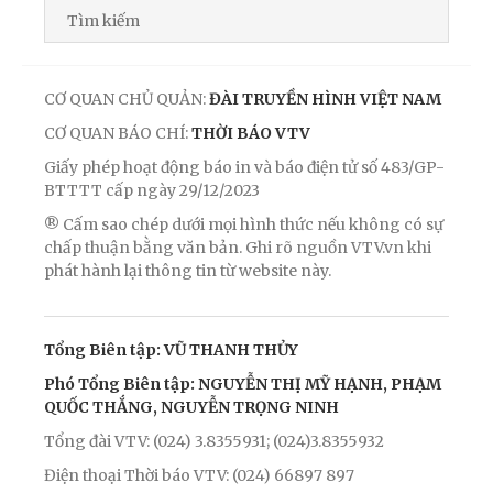
CƠ QUAN CHỦ QUẢN:
ĐÀI TRUYỀN HÌNH VIỆT NAM
CƠ QUAN BÁO CHÍ:
THỜI BÁO VTV
Giấy phép hoạt động báo in và báo điện tử số 483/GP-
BTTTT cấp ngày 29/12/2023
® Cấm sao chép dưới mọi hình thức nếu không có sự
chấp thuận bằng văn bản. Ghi rõ nguồn VTV.vn khi
phát hành lại thông tin từ website này.
Tổng Biên tập: VŨ THANH THỦY
Phó Tổng Biên tập: NGUYỄN THỊ MỸ HẠNH, PHẠM
QUỐC THẮNG, NGUYỄN TRỌNG NINH
Tổng đài VTV: (024) 3.8355931; (024)3.8355932
Điện thoại Thời báo VTV: (024) 66897 897