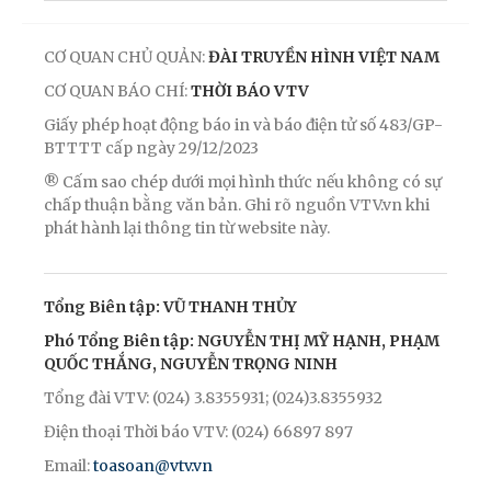
CƠ QUAN CHỦ QUẢN:
ĐÀI TRUYỀN HÌNH VIỆT NAM
CƠ QUAN BÁO CHÍ:
THỜI BÁO VTV
Giấy phép hoạt động báo in và báo điện tử số 483/GP-
BTTTT cấp ngày 29/12/2023
® Cấm sao chép dưới mọi hình thức nếu không có sự
chấp thuận bằng văn bản. Ghi rõ nguồn VTV.vn khi
phát hành lại thông tin từ website này.
Tổng Biên tập: VŨ THANH THỦY
Phó Tổng Biên tập: NGUYỄN THỊ MỸ HẠNH, PHẠM
QUỐC THẮNG, NGUYỄN TRỌNG NINH
Tổng đài VTV: (024) 3.8355931; (024)3.8355932
Điện thoại Thời báo VTV: (024) 66897 897
Email:
toasoan@vtv.vn