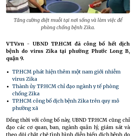
Tăng cường diệt muỗi tại nơi sống và làm việc để
phòng chống bệnh Zika.
VTV.vn - UBND TP.HCM đã công bố hết dịch
bệnh do virus Zika tại phường Phước Long B,
quận 9.
TP.HCM phát hiện thêm một nam giới nhiễm
virus Zika
Thành ủy TP.HCM chỉ đạo ngành y tế phòng
chống Zika
TP.HCM công bố dịch bệnh Zika trên quy mô
phường xã
Đồng thời với công bố này, UBND TP.HCM cũng chỉ
đạo các cơ quan, ban, ngành quản lý, giám sát và
theo dõi chặt chẽ tình hình diễn biến dịch bệnh do