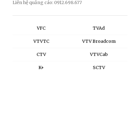
Liên hệ quảng cáo: 0912.698.677
VFC
TVAd
VTVTC
VTV Broadcom
CTV
VTVCab
K+
SCTV