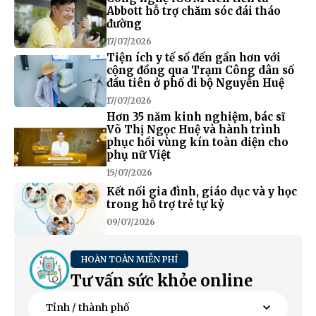
Abbott hỗ trợ chăm sóc đái tháo
đường
17/07/2026
Tiện ích y tế số đến gần hơn với
cộng đồng qua Trạm Công dân số
đầu tiên ở phố đi bộ Nguyễn Huệ
17/07/2026
Hơn 35 năm kinh nghiệm, bác sĩ
Võ Thị Ngọc Huệ và hành trình
phục hồi vùng kín toàn diện cho
phụ nữ Việt
15/07/2026
Kết nối gia đình, giáo dục và y học
trong hỗ trợ trẻ tự kỷ
09/07/2026
HOÀN TOÀN MIỄN PHÍ
Tư vấn sức khỏe online