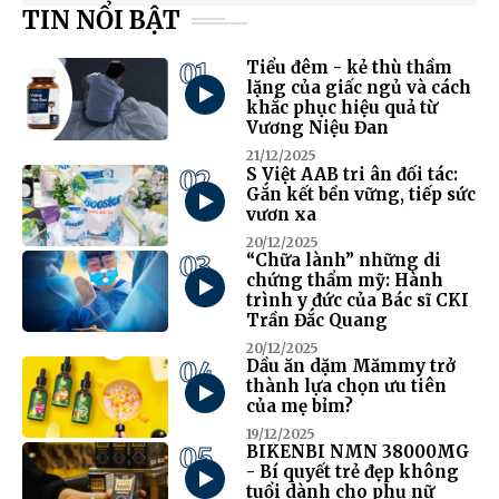
TIN NỔI BẬT
01
Tiểu đêm - kẻ thù thầm
lặng của giấc ngủ và cách
khắc phục hiệu quả từ
Vương Niệu Đan
21/12/2025
02
S Việt AAB tri ân đối tác:
Gắn kết bền vững, tiếp sức
vươn xa
20/12/2025
03
“Chữa lành” những di
chứng thẩm mỹ: Hành
trình y đức của Bác sĩ CKI
Trần Đắc Quang
20/12/2025
04
Dầu ăn dặm Mămmy trở
thành lựa chọn ưu tiên
của mẹ bỉm?
19/12/2025
05
BIKENBI NMN 38000MG
- Bí quyết trẻ đẹp không
tuổi dành cho phụ nữ