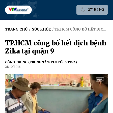
27° Hà Nội
TRANG CHỦ
/
SỨC KHỎE
/ TP.HCM CÔNG BỐ HẾT DỊCH BỆNH ZIKA TẠI QUẬN 9
TP.HCM công bố hết dịch bệnh
Zika tại quận 9
CÔNG TRUNG (TRUNG TÂM TIN TỨC VTV24)
21/10/2016