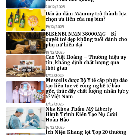
20/12/2025
Dầu ăn dặm Mămmy trở thành lựa
chọn ưu tiên của mẹ bỉm?
19/12/2025
BIKENBI NMN 38000MG - Bí
quyết trẻ đẹp không tuổi dành cho
phụ nữ hiện đại
18/12/2025
Cao Việt Hoàng – Thương hiệu uy
tín, khẳng định chất lượng qua
thời gian
17/12/2025
Mescells được Bộ Y tế cấp phép đào
tạo liên tục về công nghệ tế bào
gốc, thúc đẩy chất lượng nhân lực y
tế Việt Nam
17/12/2025
Nha Khoa Thẩm Mỹ Liberty -
Hành Trình Kiến Tạo Nụ Cười
Hoàn Hảo
16/12/2025
Ích Niệu Khang lọt Top 20 thương