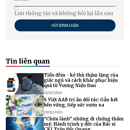
Lưu thông tin và không hỏi lại lần sau
GỬI BÌNH LUẬN
Tin liên quan
Tiểu đêm - kẻ thù thầm lặng của
giấc ngủ và cách khắc phục hiệu
quả từ Vương Niệu Đan
21/12/2025
S Việt AAB tri ân đối tác: Gắn kết
bền vững, tiếp sức vươn xa
20/12/2025
“Chữa lành” những di chứng thẩm
mỹ: Hành trình y đức của Bác sĩ
CKI Trần Đắc Quang