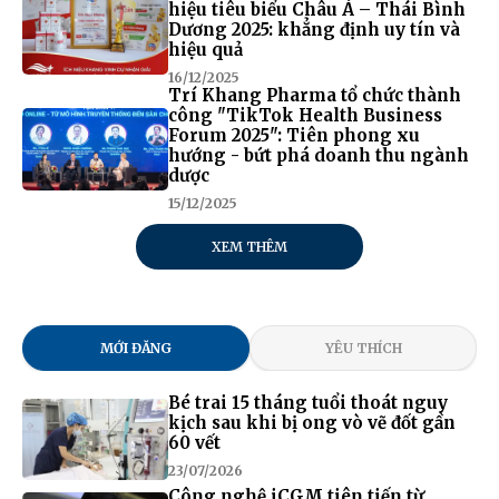
hiệu tiêu biểu Châu Á – Thái Bình
Dương 2025: khẳng định uy tín và
hiệu quả
16/12/2025
Trí Khang Pharma tổ chức thành
công "TikTok Health Business
Forum 2025": Tiên phong xu
hướng - bứt phá doanh thu ngành
dược
15/12/2025
XEM THÊM
MỚI ĐĂNG
YÊU THÍCH
Bé trai 15 tháng tuổi thoát nguy
kịch sau khi bị ong vò vẽ đốt gần
60 vết
23/07/2026
Công nghệ iCGM tiên tiến từ