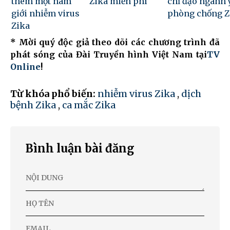
thêm một nam
Zika miễn phí
chỉ đạo ngành y
giới nhiễm virus
phòng chống Z
Zika
* Mời quý độc giả theo dõi các chương trình đã
phát sóng của Đài Truyền hình Việt Nam tại
TV
Online
!
Từ khóa phổ biến:
nhiễm virus Zika
,
dịch
bệnh Zika
,
ca mắc Zika
Bình luận bài đăng