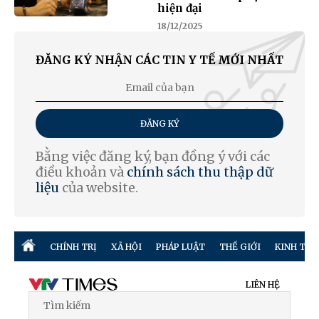
hiện đại
18/12/2025
ĐĂNG KÝ NHẬN CÁC TIN Y TẾ MỚI NHẤT
ĐĂNG KÝ
Bằng việc đăng ký, bạn đồng ý với các
điều khoản và
chính sách thu thập dữ
liệu
của website.
CHÍNH TRỊ
XÃ HỘI
PHÁP LUẬT
THẾ GIỚI
KINH TẾ
LIÊN HỆ