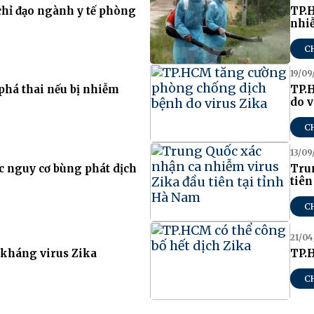
hỉ đạo ngành y tế phòng
TP.H
nhi
C
19/09
phá thai nếu bị nhiễm
TP.
do v
C
13/09
c nguy cơ bùng phát dịch
Trun
tiên
C
21/04
 kháng virus Zika
TP.H
C