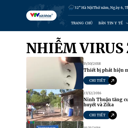
32° Hà Nội
Thứ năm, Ngày 6, 
TRANG CHỦ
BẢN TIN Y TẾ
NHIỄM VIRUS 
15/10/2018
Thiết bị phát hiện 
CHI TIẾT
23/12/2016
Ninh Thuận tăng c
huyết và Zika
CHI TIẾT
18/11/2016