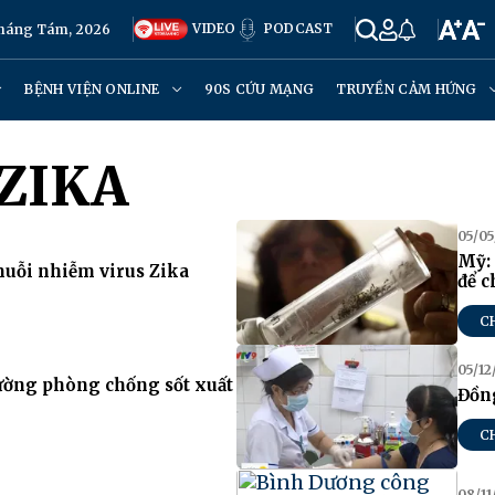
VIDEO
PODCAST
Tháng Tám, 2026
BỆNH VIỆN ONLINE
90S CỨU MẠNG
TRUYỀN CẢM HỨNG
ZIKA
05/05
Mỹ: 
muỗi nhiễm virus Zika
để 
C
05/12
ường phòng chống sốt xuất
Đồng
C
08/11