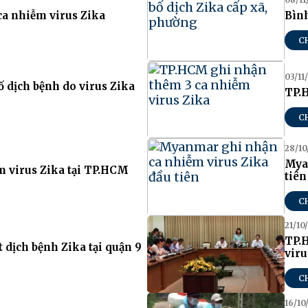
a nhiễm virus Zika
Bình
C
03/11
 dịch bệnh do virus Zika
TP.
C
28/10
Mya
m virus Zika tại TP.HCM
tiên
C
21/10
TP.
 dịch bệnh Zika tại quận 9
viru
C
16/10