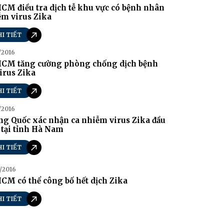
CM điều tra dịch tễ khu vực có bệnh nhân
ễm virus Zika
HI TIẾT
/2016
HCM tăng cường phòng chống dịch bệnh
irus Zika
HI TIẾT
/2016
g Quốc xác nhận ca nhiễm virus Zika đầu
 tại tỉnh Hà Nam
HI TIẾT
/2016
CM có thể công bố hết dịch Zika
HI TIẾT