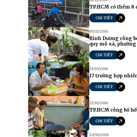
TP.HCM có thêm 8 c
CHI TIẾT
05/11/2016
Bình Dương công bố
quy mô xã, phường
CHI TIẾT
31/10/2016
17 trường hợp nhiễ
CHI TIẾT
21/10/2016
TP.HCM công bố hết
CHI TIẾT
20/10/2016