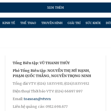
XEM THÊM
KINH TẾ
THỂ THAO
TRUYỀN HÌNH
GIẢI TRÍ
SỨC KHỎE
ĐỜ
Tổng Biên tập: VŨ THANH THỦY
Phó Tổng Biên tập: NGUYỄN THỊ MỸ HẠNH,
PHẠM QUỐC THẮNG, NGUYỄN TRỌNG NINH
Tổng đài VTV: (024) 3.8355931; (024)3.8355932
Điện thoại Thời báo VTV: (024) 66897 897
Email:
toasoan@vtv.vn
Liên hệ quảng cáo: 0912.698.677