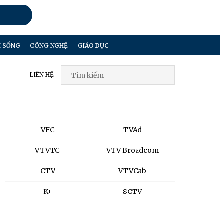
I SỐNG
CÔNG NGHỆ
GIÁO DỤC
LIÊN HỆ
VFC
TVAd
VTVTC
VTV Broadcom
CTV
VTVCab
K+
SCTV