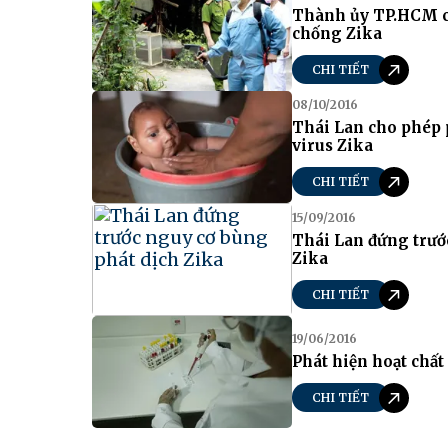
Thành ủy TP.HCM c
chống Zika
CHI TIẾT
08/10/2016
Thái Lan cho phép 
virus Zika
CHI TIẾT
15/09/2016
Thái Lan đứng trướ
Zika
CHI TIẾT
19/06/2016
Phát hiện hoạt chất
CHI TIẾT