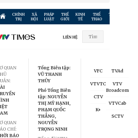
CHÍNH
XÃ
PHÁP
THẾ
KINH
THỂ
TRUYỀN
GIẢ
TRỊ
HỘI
LUẬT
GIỚI
TẾ
THAO
HÌNH
TR
LIÊN HỆ
Ơ QUAN
Tổng Biên tập:
VFC
TVAd
HỦ
VŨ THANH
UẢN:
THỦY
VTVTC
VTV
ÀI
Phó Tổng Biên
Broadcom
RUYỀN
tập: NGUYỄN
CTV
ÌNH
THỊ MỸ HẠNH,
VTVCab
IỆT
PHẠM QUỐC
K+
NAM
THẮNG,
SCTV
Ơ QUAN
NGUYỄN
ÁO CHÍ:
TRỌNG NINH
HỜI BÁO