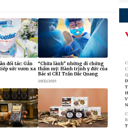
C
 ân đối tác: Gắn
“Chữa lành” những di chứng
tiếp sức vươn xa
thẩm mỹ: Hành trình y đức của
C
Bác sĩ CKI Trần Đắc Quang
Q
Đ
20/12/2025
T
H
V
C
B
T