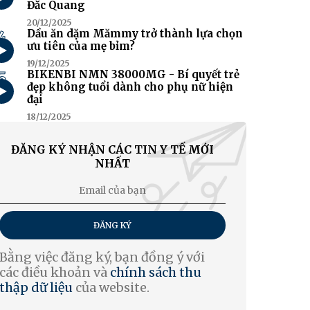
Đắc Quang
20/12/2025
4
Dầu ăn dặm Mămmy trở thành lựa chọn
ưu tiên của mẹ bỉm?
19/12/2025
5
BIKENBI NMN 38000MG - Bí quyết trẻ
đẹp không tuổi dành cho phụ nữ hiện
đại
18/12/2025
ĐĂNG KÝ NHẬN CÁC TIN Y TẾ MỚI
NHẤT
ĐĂNG KÝ
Bằng việc đăng ký, bạn đồng ý với
các điều khoản và
chính sách thu
thập dữ liệu
của website.