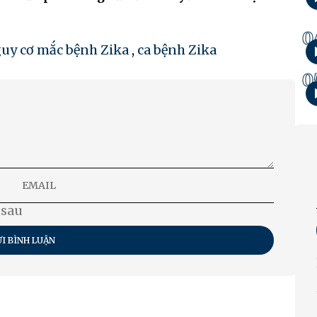
0
uy cơ mắc bệnh Zika
,
ca bệnh Zika
0
 sau
I BÌNH LUẬN