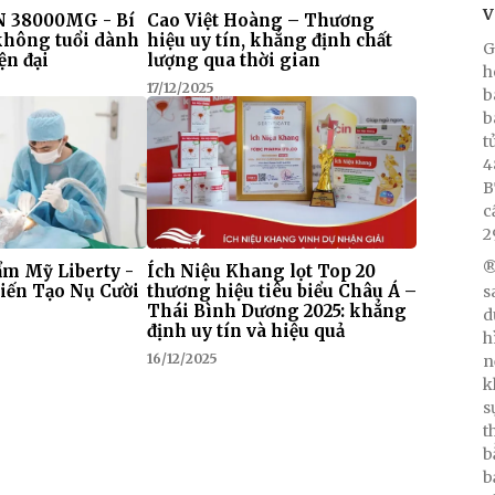
V
 38000MG - Bí
Cao Việt Hoàng – Thương
 không tuổi dành
hiệu uy tín, khẳng định chất
G
ện đại
lượng qua thời gian
h
17/12/2025
b
b
t
4
B
c
2
®
m Mỹ Liberty -
Ích Niệu Khang lọt Top 20
iến Tạo Nụ Cười
thương hiệu tiêu biểu Châu Á –
s
Thái Bình Dương 2025: khẳng
d
định uy tín và hiệu quả
h
16/12/2025
n
k
s
t
b
b