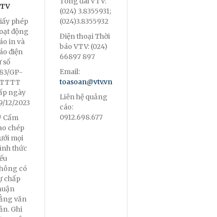
Tổng đài VTV:
TV
(024) 3.8355931;
iấy phép
(024)3.8355932
oạt động
Điện thoại Thời
áo in và
báo VTV: (024)
áo điện
66897 897
ử số
Email:
83/GP-
toasoan@vtv.vn
TTTT
ấp ngày
Liên hệ quảng
9/12/2023
cáo:
0912.698.677
 Cấm
ao chép
ưới mọi
ình thức
ếu
hông có
ự chấp
huận
ằng văn
ản. Ghi