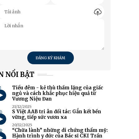
ĐĂNG KÝ KHÁM
N NỔI BẬT
1
Tiểu đêm - kẻ thù thầm lặng của giấc
ngủ và cách khắc phục hiệu quả từ
Vương Niệu Đan
21/12/2025
2
S Việt AAB tri ân đối tác: Gắn kết bền
vững, tiếp sức vươn xa
20/12/2025
3
“Chữa lành” những di chứng thẩm mỹ:
Hành trình y đức của Bác sĩ CKI Trần