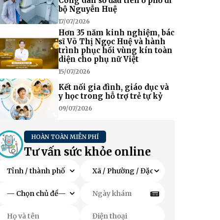
Công dân số đầu tiên ở phố đi
bộ Nguyễn Huệ
17/07/2026
Hơn 35 năm kinh nghiệm, bác
sĩ Võ Thị Ngọc Huệ và hành
trình phục hồi vùng kín toàn
diện cho phụ nữ Việt
15/07/2026
Kết nối gia đình, giáo dục và
y học trong hỗ trợ trẻ tự kỷ
09/07/2026
HOÀN TOÀN MIỄN PHÍ
Tư vấn sức khỏe online