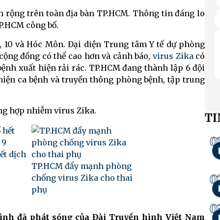
n rộng trên toàn địa bàn TP.HCM. Thông tin đáng lo
TP.HCM công bố.
9, 10 và Hóc Môn. Đại diện Trung tâm Y tế dự phòng
cộng đồng có thể cao hơn và cảnh báo,
virus Zika
có
bệnh xuất hiện rải rác. TP.HCM đang thành lập 6 đội
hiện ca bệnh và truyền thông phòng bệnh, tập trung
ờng hợp nhiễm virus Zika.
TI
0
ết dịch
TP.HCM đẩy mạnh phòng
0
chống virus Zika cho thai
phụ
0
rình đã phát sóng của Đài Truyền hình Việt Nam