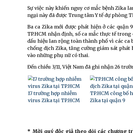
Sự việc này khiến nguy cơ mắc bệnh Zika la
ngại này đã được Trung tâm Y tế dự phòng 
Ba ca Zika mới được phát hiện ở các quận 
TP.HCM nhận định, số ca mắc thực tế trong 
dấu hiệu lan rộng toàn thành phố vì các ca 
chống dịch Zika, tăng cường giám sát phát 
vào những phụ nữ có thai.
Đến chiều 3/11, Việt Nam đã ghi nhận 26 trư
17 trường hợp nhiễm
TP.HCM công bố h
virus Zika tại TP.HCM
Zika tại quận 9
* Mời quý độc giả theo dõi các chương t