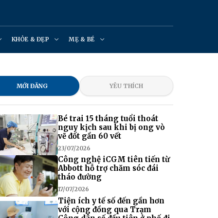
KHỎE & ĐẸP
MẸ & BÉ
MỚI ĐĂNG
YÊU THÍCH
Bé trai 15 tháng tuổi thoát
nguy kịch sau khi bị ong vò
vẽ đốt gần 60 vết
23/07/2026
Công nghệ iCGM tiên tiến từ
Abbott hỗ trợ chăm sóc đái
tháo đường
17/07/2026
Tiện ích y tế số đến gần hơn
với cộng đồng qua Trạm