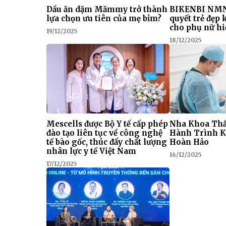
Dầu ăn dặm Mămmy trở thành
BIKENBI NMN
lựa chọn ưu tiên của mẹ bỉm?
quyết trẻ đẹp
cho phụ nữ hi
19/12/2025
18/12/2025
Mescells được Bộ Y tế cấp phép
Nha Khoa Thẩ
đào tạo liên tục về công nghệ
Hành Trình K
tế bào gốc, thúc đẩy chất lượng
Hoàn Hảo
nhân lực y tế Việt Nam
16/12/2025
17/12/2025