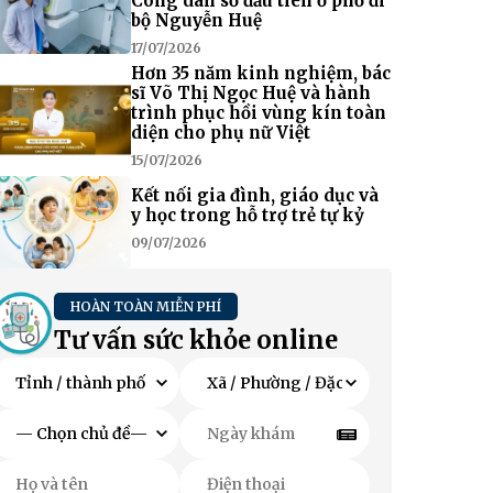
Công dân số đầu tiên ở phố đi
bộ Nguyễn Huệ
17/07/2026
Hơn 35 năm kinh nghiệm, bác
sĩ Võ Thị Ngọc Huệ và hành
trình phục hồi vùng kín toàn
diện cho phụ nữ Việt
15/07/2026
Kết nối gia đình, giáo dục và
y học trong hỗ trợ trẻ tự kỷ
09/07/2026
HOÀN TOÀN MIỄN PHÍ
Tư vấn sức khỏe online