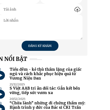
ĐĂNG KÝ KHÁM
N NỔI BẬT
1
Tiểu đêm - kẻ thù thầm lặng của giấc
ngủ và cách khắc phục hiệu quả từ
Vương Niệu Đan
21/12/2025
2
S Việt AAB tri ân đối tác: Gắn kết bền
vững, tiếp sức vươn xa
20/12/2025
3
“Chữa lành” những di chứng thẩm mỹ:
Hành trình y đức của Bác sĩ CKI Trần