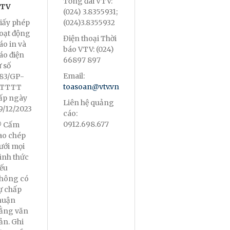
Tổng đài VTV:
TV
(024) 3.8355931;
iấy phép
(024)3.8355932
oạt động
Điện thoại Thời
áo in và
báo VTV: (024)
áo điện
66897 897
ử số
Email:
83/GP-
toasoan@vtv.vn
TTTT
ấp ngày
Liên hệ quảng
9/12/2023
cáo:
0912.698.677
 Cấm
ao chép
ưới mọi
ình thức
ếu
hông có
ự chấp
huận
ằng văn
ản. Ghi