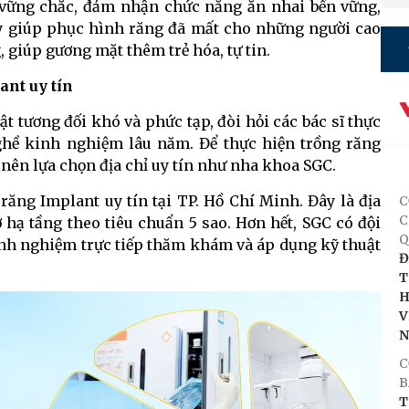
 vững chắc, đảm nhận chức năng ăn nhai bền vững,
ày giúp phục hình răng đã mất cho những người cao
, giúp gương mặt thêm trẻ hóa, tự tin.
nt uy tín
t tương đối khó và phức tạp, đòi hỏi các bác sĩ thực
hề kinh nghiệm lâu năm. Để thực hiện trồng răng
nên lựa chọn địa chỉ uy tín như nha khoa SGC.
ăng Implant uy tín tại TP. Hồ Chí Minh. Đây là địa
C
C
 hạ tầng theo tiêu chuẩn 5 sao. Hơn hết, SGC có đội
Q
nh nghiệm trực tiếp thăm khám và áp dụng kỹ thuật
Đ
T
H
V
C
B
T