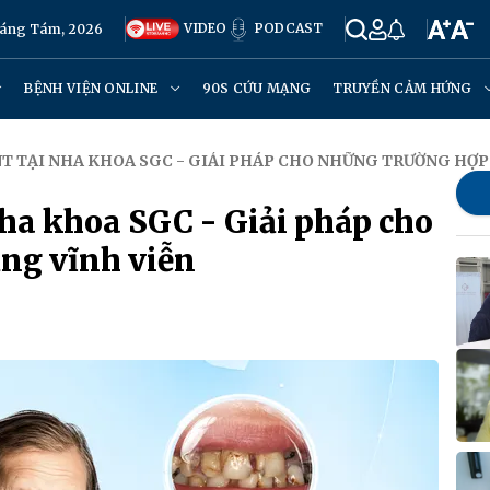
VIDEO
PODCAST
háng Tám, 2026
BỆNH VIỆN ONLINE
90S CỨU MẠNG
TRUYỀN CẢM HỨNG
T TẠI NHA KHOA SGC - GIẢI PHÁP CHO NHỮNG TRƯỜNG HỢP
ha khoa SGC - Giải pháp cho
ng vĩnh viễn