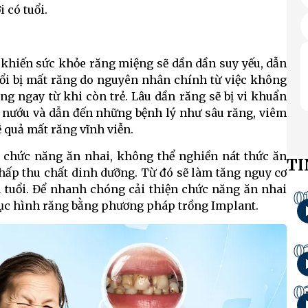
 có tuổi.
a khiến sức khỏe răng miệng sẽ dần dần suy yếu, dẫn
uổi bị mất răng do nguyên nhân chính từ việc không
g ngay từ khi còn trẻ. Lâu dần răng sẽ bị vi khuẩn
m nướu và dẫn đến những bệnh lý như sâu răng, viêm
 quả mất răng vĩnh viễn.
chức năng ăn nhai, không thể nghiền nát thức ăn
TI
hấp thu chất dinh dưỡng. Từ đó sẽ làm tăng nguy cơ
n tuổi. Để nhanh chóng cải thiện chức năng ăn nhai
0
phục hình răng bằng phương pháp trồng Implant.
0
0