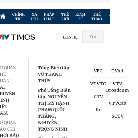
CHÍNH
XÃ
PHÁP
THẾ
KINH
THỂ
TRUYỀN
GIẢ
TRỊ
HỘI
LUẬT
GIỚI
TẾ
THAO
HÌNH
TR
LIÊN HỆ
Ơ QUAN
Tổng Biên tập:
VFC
TVAd
HỦ
VŨ THANH
UẢN:
THỦY
VTVTC
VTV
ÀI
Phó Tổng Biên
Broadcom
RUYỀN
tập: NGUYỄN
CTV
ÌNH
THỊ MỸ HẠNH,
VTVCab
IỆT
PHẠM QUỐC
K+
NAM
THẮNG,
SCTV
Ơ QUAN
NGUYỄN
ÁO CHÍ:
TRỌNG NINH
HỜI BÁO