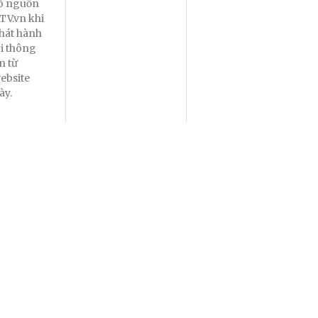
õ nguồn
TV.vn khi
hát hành
ại thông
in từ
ebsite
ày.