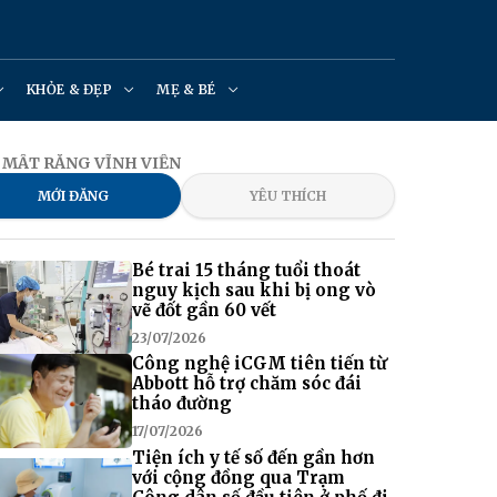
KHỎE & ĐẸP
MẸ & BÉ
 MẤT RĂNG VĨNH VIỄN
MỚI ĐĂNG
YÊU THÍCH
Bé trai 15 tháng tuổi thoát
nguy kịch sau khi bị ong vò
vẽ đốt gần 60 vết
23/07/2026
Công nghệ iCGM tiên tiến từ
Abbott hỗ trợ chăm sóc đái
tháo đường
17/07/2026
Tiện ích y tế số đến gần hơn
với cộng đồng qua Trạm