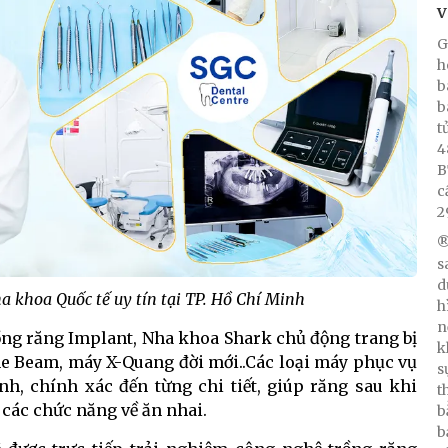
V
G
h
b
b
t
4
B
c
2
®
s
d
khoa Quốc tế uy tín tại TP. Hồ Chí Minh
h
n
ồng răng Implant, Nha khoa Shark chủ động trang bị
k
e Beam, máy X-Quang đời mới..Các loại máy phục vụ
s
h, chính xác đến từng chi tiết, giúp răng sau khi
t
các chức năng về ăn nhai.
b
b