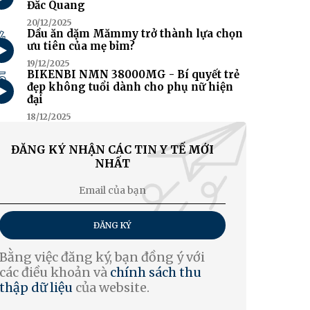
Đắc Quang
20/12/2025
4
Dầu ăn dặm Mămmy trở thành lựa chọn
ưu tiên của mẹ bỉm?
19/12/2025
5
BIKENBI NMN 38000MG - Bí quyết trẻ
đẹp không tuổi dành cho phụ nữ hiện
đại
18/12/2025
ĐĂNG KÝ NHẬN CÁC TIN Y TẾ MỚI
NHẤT
ĐĂNG KÝ
Bằng việc đăng ký, bạn đồng ý với
các điều khoản và
chính sách thu
thập dữ liệu
của website.