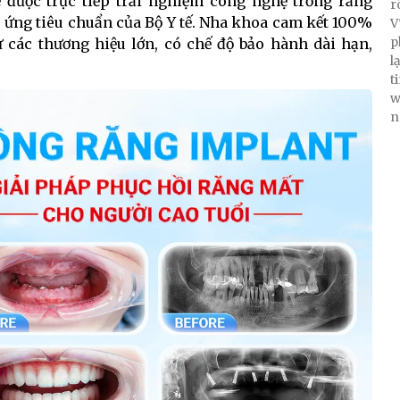
được trực tiếp trải nghiệm công nghệ trồng răng
r
 ứng tiêu chuẩn của Bộ Y tế. Nha khoa cam kết 100%
V
p
 các thương hiệu lớn, có chế độ bảo hành dài hạn,
l
t
w
n