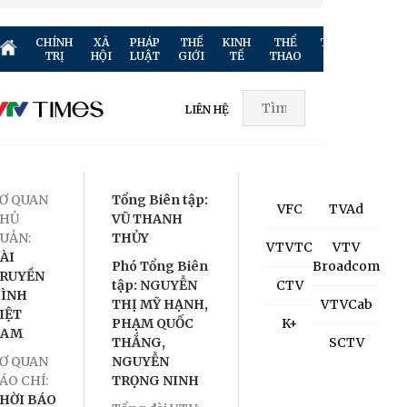
CHÍNH
XÃ
PHÁP
THẾ
KINH
THỂ
TRUYỀN
GIẢ
TRỊ
HỘI
LUẬT
GIỚI
TẾ
THAO
HÌNH
TR
LIÊN HỆ
Ơ QUAN
Tổng Biên tập:
VFC
TVAd
HỦ
VŨ THANH
UẢN:
THỦY
VTVTC
VTV
ÀI
Phó Tổng Biên
Broadcom
RUYỀN
tập: NGUYỄN
CTV
ÌNH
THỊ MỸ HẠNH,
VTVCab
IỆT
PHẠM QUỐC
K+
NAM
THẮNG,
SCTV
Ơ QUAN
NGUYỄN
ÁO CHÍ:
TRỌNG NINH
HỜI BÁO