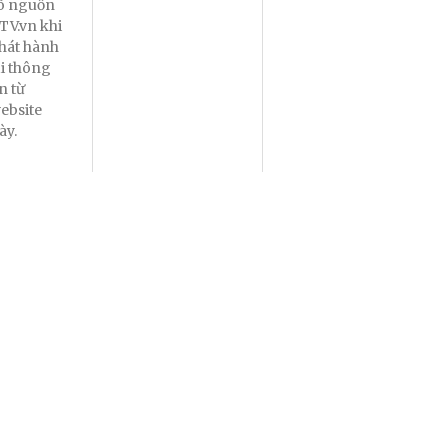
õ nguồn
TV.vn khi
hát hành
ại thông
in từ
ebsite
ày.