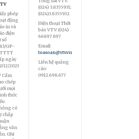
Tổng đài VTV:
TV
(024) 3.8355931;
iấy phép
(024)3.8355932
oạt động
Điện thoại Thời
áo in và
báo VTV: (024)
áo điện
66897 897
ử số
Email:
83/GP-
toasoan@vtv.vn
TTTT
ấp ngày
Liên hệ quảng
9/12/2023
cáo:
0912.698.677
 Cấm
ao chép
ưới mọi
ình thức
ếu
hông có
ự chấp
huận
ằng văn
ản. Ghi