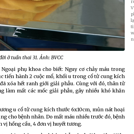
r
V
p
l
t
w
n
 đời ở tuần thai 31. Ảnh: BVCC
Ngoại phụ khoa cho biết: Nguy cơ chảy máu trong
úc tiến hành 2 cuộc mổ, khối u trong cổ tử cung kích
đã xóa hết ranh giới giải phẫu. Cùng với đó, thân tử
ng làm mất các mốc giải phẫu, gây nhiều khó khăn
thương u cổ tử cung kích thước 6x10cm, mủn nát hoại
 cung cho bệnh nhân. Do mất máu nhiều trước đó, bệnh
 vị hồng cầu, 4 đơn vị huyết tương.