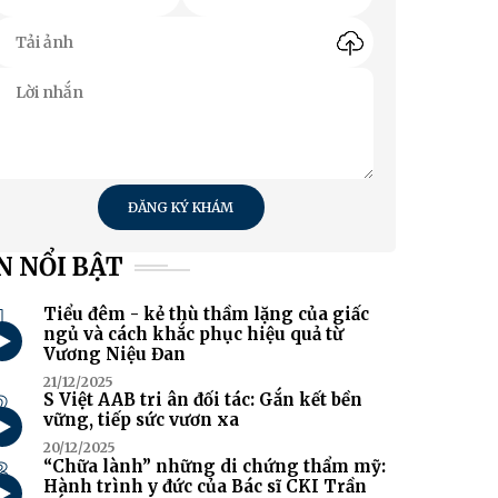
ĐĂNG KÝ KHÁM
N NỔI BẬT
1
Tiểu đêm - kẻ thù thầm lặng của giấc
ngủ và cách khắc phục hiệu quả từ
Vương Niệu Đan
21/12/2025
2
S Việt AAB tri ân đối tác: Gắn kết bền
vững, tiếp sức vươn xa
20/12/2025
3
“Chữa lành” những di chứng thẩm mỹ:
Hành trình y đức của Bác sĩ CKI Trần