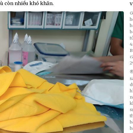
dù còn nhiều khó khăn.
V
G
h
b
b
t
4
B
c
2
®
s
d
h
n
k
s
t
b
b