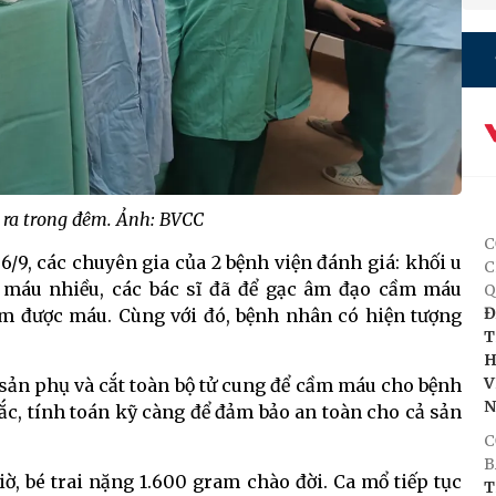
 ra trong đêm. Ảnh: BVCC
C
/9, các chuyên gia của 2 bệnh viện đánh giá: khối u
C
ảy máu nhiều, các bác sĩ đã để gạc âm đạo cầm máu
Q
Đ
ầm được máu. Cùng với đó, bệnh nhân có hiện tượng
T
H
V
sản phụ và cắt toàn bộ tử cung để cầm máu cho bệnh
c, tính toán kỹ càng để đảm bảo an toàn cho cả sản
C
B
iờ, bé trai nặng 1.600 gram chào đời. Ca mổ tiếp tục
T