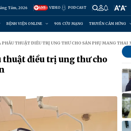
VIDEO
PODCAST
háng Tám, 2026
BỆNH VIỆN ONLINE
90S CỨU MẠNG
TRUYỀN CẢM HỨNG
A PHẪU THUẬT ĐIỀU TRỊ UNG THƯ CHO SẢN PHỤ MANG THAI 
thuật điều trị ung thư cho
ần