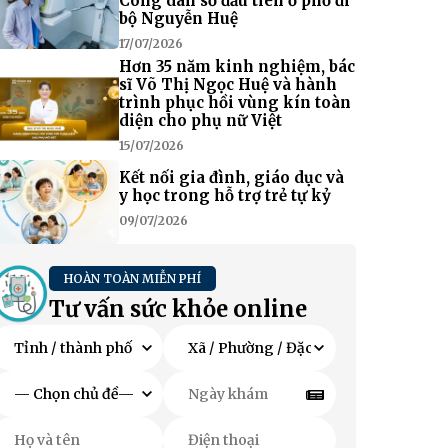
Công dân số đầu tiên ở phố đi
bộ Nguyễn Huệ
17/07/2026
Hơn 35 năm kinh nghiệm, bác
sĩ Võ Thị Ngọc Huệ và hành
trình phục hồi vùng kín toàn
diện cho phụ nữ Việt
15/07/2026
Kết nối gia đình, giáo dục và
y học trong hỗ trợ trẻ tự kỷ
09/07/2026
HOÀN TOÀN MIỄN PHÍ
Tư vấn sức khỏe online