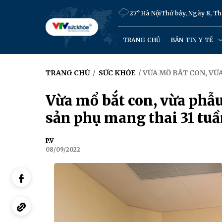
27° Hà Nội
Thứ bảy, Ngày 8, T
TRANG CHỦ
BẢN TIN Y TẾ
TRANG CHỦ
/
SỨC KHỎE
/ VỪA MỔ BẮT CON, VỪ
Vừa mổ bắt con, vừa phẫu 
sản phụ mang thai 31 tu
P.V
08/09/2022