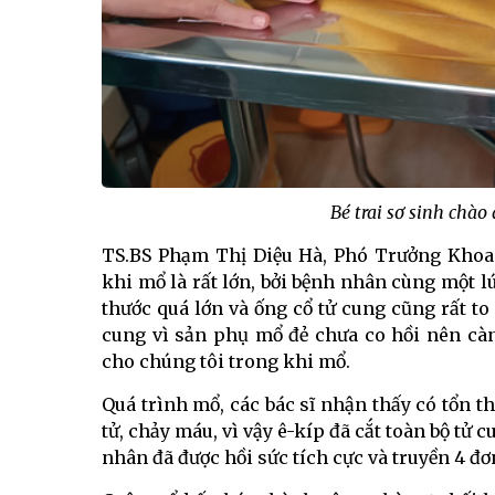
Bé trai sơ sinh chào
TS.BS Phạm Thị Diệu Hà, Phó Trưởng Khoa 
khi mổ là rất lớn, bởi bệnh nhân cùng một l
thước quá lớn và ống cổ tử cung cũng rất to 
cung vì sản phụ mổ đẻ chưa co hồi nên cà
cho chúng tôi trong khi mổ.
Quá trình mổ, các bác sĩ nhận thấy có tổn 
tử, chảy máu, vì vậy ê-kíp đã cắt toàn bộ tử
nhân đã được hồi sức tích cực và truyền 4 đơn