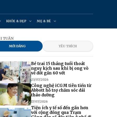
KHỎE & ĐẸP
MẸ & BÉ
31 TUẦN
MỚI ĐĂNG
YÊU THÍCH
Bé trai 15 tháng tuổi thoát
nguy kịch sau khi bị ong vò
vẽ đốt gần 60 vết
23/07/2026
Công nghệ iCGM tiên tiến từ
Abbott hỗ trợ chăm sóc đái
tháo đường
17/07/2026
Tiện ích y tế số đến gần hơn
với cộng đồng qua Trạm