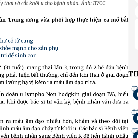
ấy thai và cắt khối u cho bệnh nhân. Ảnh: BVCC
ản Trung ương vừa phối hợp thực hiện ca mổ bắt
thư cổ tử cung
kỳ khỏe mạnh cho sản phụ
 trị để sinh con
 (31 tuổi), mang thai lần 3, trong đó 2 bé đầu bệnh
TI
 phát hiện bất thường, chỉ đến khi thai ở giai đoạn
m ỉ vùng hạ vị kèm ra máu âm đạo rỉ rả.
0
n đoán u lympho Non hodgkin giai đoạn IVA, biểu
Sau khi được bác sĩ tư vấn kỹ, bệnh nhân vẫn đưa ra
0
ện ra máu âm đạo nhiều hơn, khám và theo dõi tại
ịnh máu âm đạo chảy từ khối u. Các bác sĩ Bệnh viện
0
uyển bệnh nhân sang Bệnh viện K để tiến hành phẫu