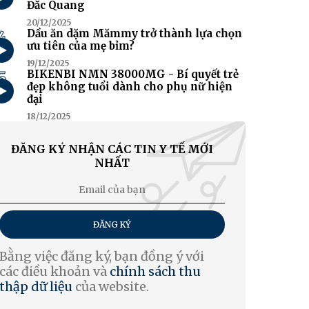
Đắc Quang
20/12/2025
4
Dầu ăn dặm Mămmy trở thành lựa chọn
ưu tiên của mẹ bỉm?
19/12/2025
5
BIKENBI NMN 38000MG - Bí quyết trẻ
đẹp không tuổi dành cho phụ nữ hiện
đại
18/12/2025
ĐĂNG KÝ NHẬN CÁC TIN Y TẾ MỚI
NHẤT
ĐĂNG KÝ
Bằng việc đăng ký, bạn đồng ý với
các điều khoản và
chính sách thu
thập dữ liệu
của website.