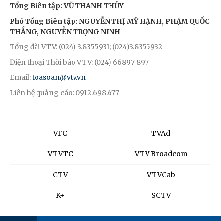
Tổng Biên tập: VŨ THANH THỦY
Phó Tổng Biên tập: NGUYỄN THỊ MỸ HẠNH, PHẠM QUỐC
THẮNG, NGUYỄN TRỌNG NINH
Tổng đài VTV: (024) 3.8355931; (024)3.8355932
Điện thoại Thời báo VTV: (024) 66897 897
Email:
toasoan@vtv.vn
Liên hệ quảng cáo: 0912.698.677
VFC
TVAd
VTVTC
VTV Broadcom
CTV
VTVCab
K+
SCTV