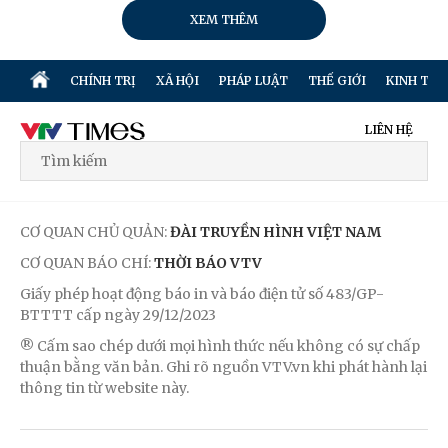
XEM THÊM
CHÍNH TRỊ
XÃ HỘI
PHÁP LUẬT
THẾ GIỚI
KINH TẾ
LIÊN HỆ
CƠ QUAN CHỦ QUẢN:
ĐÀI TRUYỀN HÌNH VIỆT NAM
CƠ QUAN BÁO CHÍ:
THỜI BÁO VTV
Giấy phép hoạt động báo in và báo điện tử số 483/GP-
BTTTT cấp ngày 29/12/2023
® Cấm sao chép dưới mọi hình thức nếu không có sự chấp
thuận bằng văn bản. Ghi rõ nguồn VTV.vn khi phát hành lại
thông tin từ website này.