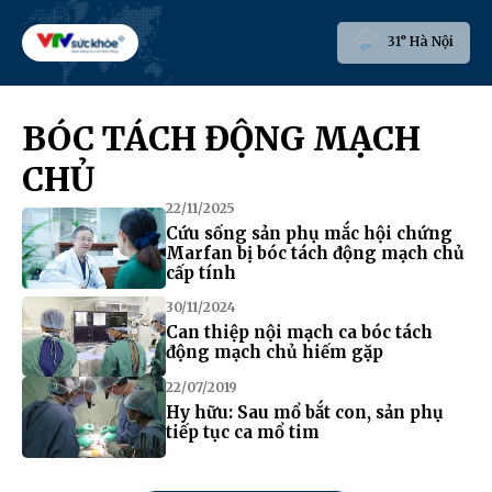
31° Hà Nội
BÓC TÁCH ĐỘNG MẠCH
CHỦ
22/11/2025
Cứu sống sản phụ mắc hội chứng
Marfan bị bóc tách động mạch chủ
cấp tính
30/11/2024
Can thiệp nội mạch ca bóc tách
động mạch chủ hiếm gặp
22/07/2019
Hy hữu: Sau mổ bắt con, sản phụ
tiếp tục ca mổ tim