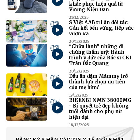
khắc phục hiệu quả từ
Vương Niệu Đan
21/12/2025
02
S Việt AAB tri ân đối tác:
Gắn kết bền vững, tiếp sức
vươn xa
20/12/2025
03
“Chữa lành” những di
chứng thẩm mỹ: Hành
trình y đức của Bác sĩ CKI
Trần Đắc Quang
20/12/2025
04
Dầu ăn dặm Mămmy trở
thành lựa chọn ưu tiên
của mẹ bỉm?
19/12/2025
05
BIKENBI NMN 38000MG
- Bí quyết trẻ đẹp không
tuổi dành cho phụ nữ
hiện đại
18/12/2025
ĐĂNG KÝ NHẬN CÁC TIN Y TẾ MỚI NHẤT