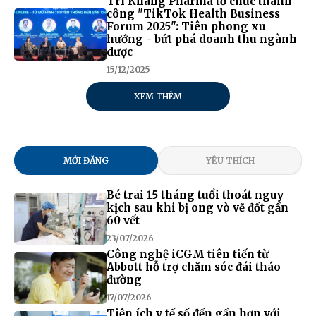
Trí Khang Pharma tổ chức thành
công "TikTok Health Business
Forum 2025": Tiên phong xu
hướng - bứt phá doanh thu ngành
dược
15/12/2025
XEM THÊM
MỚI ĐĂNG
YÊU THÍCH
Bé trai 15 tháng tuổi thoát nguy
kịch sau khi bị ong vò vẽ đốt gần
60 vết
23/07/2026
Công nghệ iCGM tiên tiến từ
Abbott hỗ trợ chăm sóc đái tháo
đường
17/07/2026
Tiện ích y tế số đến gần hơn với