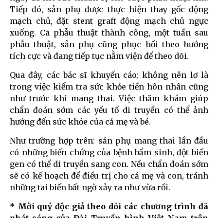
Tiếp đó, sản phụ được thực hiện thay gốc động
mạch chủ, đặt stent graft động mạch chủ ngực
xuống. Ca phẫu thuật thành công, một tuần sau
phẫu thuật, sản phụ cũng phục hồi theo hướng
tích cực và đang tiếp tục nằm viện để theo dõi.
Qua đây, các bác sĩ khuyến cáo: không nên lơ là
trong việc kiểm tra sức khỏe tiền hôn nhân cũng
như trước khi mang thai. Việc thăm khám giúp
chẩn đoán sớm các yếu tố di truyền có thể ảnh
hưởng đến sức khỏe của cả mẹ và bé.
Như trường hợp trên: sản phụ mang thai lần đầu
có những biến chứng của bệnh bẩm sinh, đột biến
gen có thể di truyền sang con. Nếu chẩn đoán sớm
sẽ có kế hoạch để điều trị cho cả mẹ và con, tránh
những tai biến bất ngờ xảy ra như vừa rồi.
* Mời quý độc giả theo dõi các chương trình đã
phát sóng của Đài Truyền hình Việt Nam trên