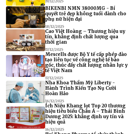
19/12/2025
BIKENBI NMN 38000MG - Bí
quyết trẻ đẹp không tuổi dành cho
phụ nữ hiện đại
18/12/2025
Cao Việt Hoàng – Thương hiệu uy
tín, khẳng định chất lượng qua
thời gian
17/12/2025
Mescells được Bộ Y tế cấp phép đào
tạo liên tục về công nghệ tế bào
gốc, thúc đẩy chất lượng nhân lực y
tế Việt Nam
17/12/2025
Nha Khoa Thẩm Mỹ Liberty -
Hành Trình Kiến Tạo Nụ Cười
Hoàn Hảo
16/12/2025
Ích Niệu Khang lọt Top 20 thương
hiệu tiêu biểu Châu Á – Thái Bình
Dương 2025: khẳng định uy tín và
hiệu quả
16/12/2025