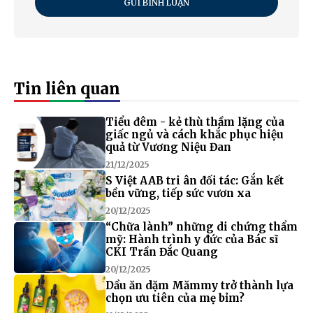
GỬI BÌNH LUẬN
Tin liên quan
Tiểu đêm - kẻ thù thầm lặng của
giấc ngủ và cách khắc phục hiệu
quả từ Vương Niệu Đan
21/12/2025
S Việt AAB tri ân đối tác: Gắn kết
bền vững, tiếp sức vươn xa
20/12/2025
“Chữa lành” những di chứng thẩm
mỹ: Hành trình y đức của Bác sĩ
CKI Trần Đắc Quang
20/12/2025
Dầu ăn dặm Mămmy trở thành lựa
chọn ưu tiên của mẹ bỉm?