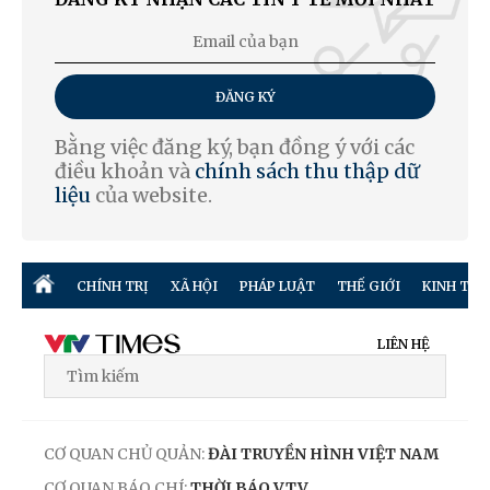
ĐĂNG KÝ
Bằng việc đăng ký, bạn đồng ý với các
điều khoản và
chính sách thu thập dữ
liệu
của website.
CHÍNH TRỊ
XÃ HỘI
PHÁP LUẬT
THẾ GIỚI
KINH TẾ
LIÊN HỆ
CƠ QUAN CHỦ QUẢN:
ĐÀI TRUYỀN HÌNH VIỆT NAM
CƠ QUAN BÁO CHÍ:
THỜI BÁO VTV