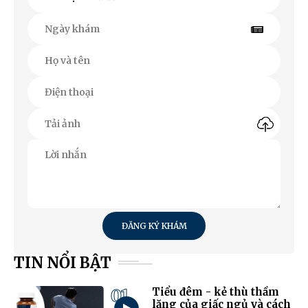
ĐĂNG KÝ KHÁM
TIN NỔI BẬT
01
Tiểu đêm - kẻ thù thầm
lặng của giấc ngủ và cách