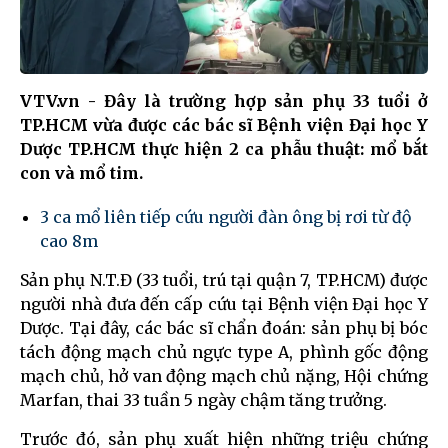
VTV.vn - Đây là trường hợp sản phụ 33 tuổi ở
TP.HCM vừa được các bác sĩ Bệnh viện Đại học Y
Dược TP.HCM thực hiện 2 ca phẫu thuật: mổ bắt
con và mổ tim.
3 ca mổ liên tiếp cứu người đàn ông bị rơi từ độ
cao 8m
Sản phụ N.T.Đ (33 tuổi, trú tại quận 7, TP.HCM) được
người nhà đưa đến cấp cứu tại Bệnh viện Đại học Y
Dược. Tại đây, các bác sĩ chẩn đoán: sản phụ bị bóc
tách động mạch chủ ngực type A, phình gốc động
mạch chủ, hở van động mạch chủ nặng, Hội chứng
Marfan, thai 33 tuần 5 ngày chậm tăng trưởng.
Trước đó, sản phụ xuất hiện những triệu chứng