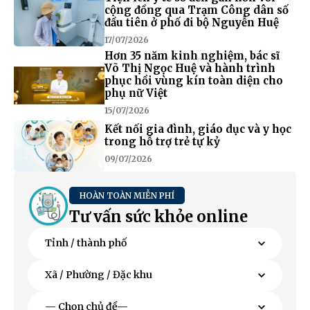
cộng đồng qua Trạm Công dân số
đầu tiên ở phố đi bộ Nguyễn Huệ
17/07/2026
Hơn 35 năm kinh nghiệm, bác sĩ
Võ Thị Ngọc Huệ và hành trình
phục hồi vùng kín toàn diện cho
phụ nữ Việt
15/07/2026
Kết nối gia đình, giáo dục và y học
trong hỗ trợ trẻ tự kỷ
09/07/2026
HOÀN TOÀN MIỄN PHÍ
Tư vấn sức khỏe online