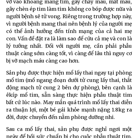
vỡ vào khoang màng tim, gây chảy máu, mất máu,
gây chèn ép tim làm tim không co bóp được nữa và
người bệnh sẽ tử vong. Riêng trong trường hợp này,
vì người bệnh mang thai nên bệnh lý của người mẹ
có thể ảnh hưởng đến tính mạng của cả hai mẹ
con. Vấn đề đặt ra là làm sao để cứu cả mẹ và con là
lý tưởng nhất. Đối với người mẹ, cần phải phẫu
thuật càng sớm càng tốt, vì càng để lâu thì nguy cơ
bị vỡ mạch máu càng cao hơn.
Sản phụ được thực hiện mổ lấy thai ngay tại phòng
mổ tim (mổ ngang đoạn dưới tử cung lấy thai, thắt
động mạch tử cung 2 bên dự phòng), bên cạnh là
êkíp mổ tim, sẵn sàng thực hiện phẫu thuật tim
bất cứ lúc nào. May mắn quá trình mổ lấy thai diễn
ra thuận lợi, một bé gái khỏe mạnh nặng 1.8kg ra
đời, được chuyển đến nằm phòng dưỡng nhi.
Sau ca mổ lấy thai, sản phụ được nghỉ ngơi một
ngày để hồi sức chuẩn bị cho cuộc phẫu thuật tim.