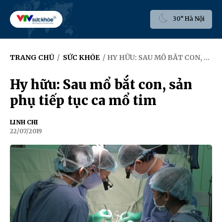
30° Hà Nội
TRANG CHỦ
/
SỨC KHỎE
/ HY HỮU: SAU MỔ BẮT CON, SẢN PHỤ TIẾP TỤC CA MỔ TIM
Hy hữu: Sau mổ bắt con, sản
phụ tiếp tục ca mổ tim
LINH CHI
22/07/2019