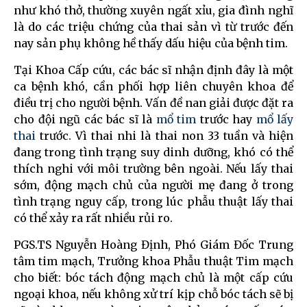
như khó thở, thường xuyên ngất xỉu, gia đình nghĩ
là do các triệu chứng của thai sản vì từ trước đến
nay sản phụ không hề thấy dấu hiệu của bệnh tim.
Tại Khoa Cấp cứu, các bác sĩ nhận định đây là một
ca bệnh khó, cần phối hợp liên chuyên khoa để
điều trị cho người bệnh. Vấn đề nan giải được đặt ra
cho đội ngũ các bác sĩ là
mổ tim
trước hay
mổ lấy
thai
trước. Vì thai nhi là thai non 33 tuần và hiện
đang trong tình trạng suy dinh dưỡng, khó có thể
thích nghi với môi trường bên ngoài. Nếu lấy thai
sớm, động mạch chủ của người mẹ đang ở trong
tình trạng nguy cấp, trong lúc phẫu thuật lấy thai
có thể xảy ra rất nhiều rủi ro.
PGS.TS Nguyễn Hoàng Định, Phó Giám Đốc Trung
tâm tim mạch, Trưởng khoa Phẫu thuật Tim mạch
cho biết: bóc tách động mạch chủ là một cấp cứu
ngoại khoa, nếu không xử trí kịp chỗ bóc tách sẽ bị