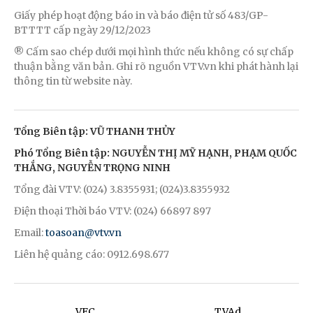
Giấy phép hoạt động báo in và báo điện tử số 483/GP-
BTTTT cấp ngày 29/12/2023
® Cấm sao chép dưới mọi hình thức nếu không có sự chấp
thuận bằng văn bản. Ghi rõ nguồn VTV.vn khi phát hành lại
thông tin từ website này.
Tổng Biên tập: VŨ THANH THỦY
Phó Tổng Biên tập: NGUYỄN THỊ MỸ HẠNH, PHẠM QUỐC
THẮNG, NGUYỄN TRỌNG NINH
Tổng đài VTV: (024) 3.8355931; (024)3.8355932
Điện thoại Thời báo VTV: (024) 66897 897
Email:
toasoan@vtv.vn
Liên hệ quảng cáo: 0912.698.677
VFC
TVAd