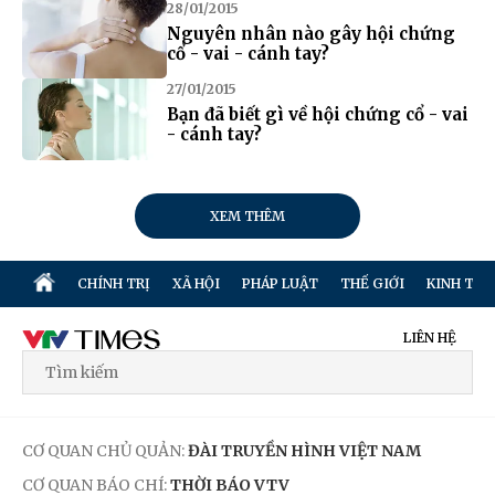
28/01/2015
Nguyên nhân nào gây hội chứng
cổ - vai - cánh tay?
27/01/2015
Bạn đã biết gì về hội chứng cổ - vai
- cánh tay?
XEM THÊM
CHÍNH TRỊ
XÃ HỘI
PHÁP LUẬT
THẾ GIỚI
KINH TẾ
LIÊN HỆ
CƠ QUAN CHỦ QUẢN:
ĐÀI TRUYỀN HÌNH VIỆT NAM
CƠ QUAN BÁO CHÍ:
THỜI BÁO VTV