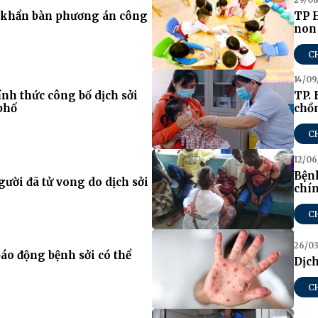
p khẩn bàn phương án công
TP 
non 
C
14/09
nh thức công bố dịch sởi
TP. 
phố
chồn
C
12/06
Bện
gười đã tử vong do dịch sởi
chín
C
26/03
áo động bệnh sởi có thể
Dịch
C