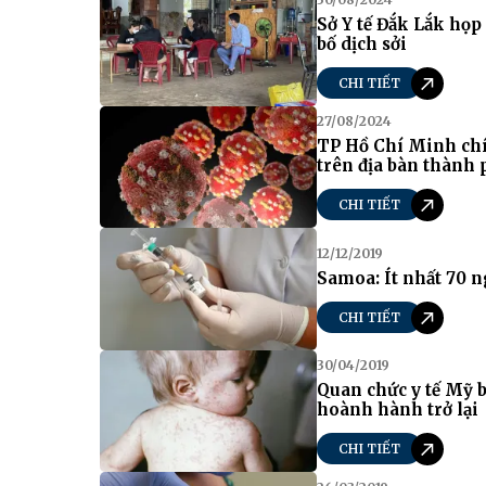
Sở Y tế Đắk Lắk họ
bố dịch sởi
CHI TIẾT
27/08/2024
TP Hồ Chí Minh chí
trên địa bàn thành 
CHI TIẾT
12/12/2019
Samoa: Ít nhất 70 n
CHI TIẾT
30/04/2019
Quan chức y tế Mỹ b
hoành hành trở lại
CHI TIẾT