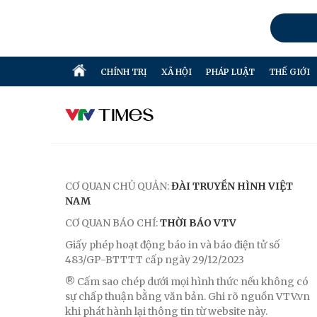
CHÍNH TRỊ
XÃ HỘI
PHÁP LUẬT
THẾ GIỚI
CƠ QUAN CHỦ QUẢN:
ĐÀI TRUYỀN HÌNH VIỆT
NAM
CƠ QUAN BÁO CHÍ:
THỜI BÁO VTV
Giấy phép hoạt động báo in và báo điện tử số
483/GP-BTTTT cấp ngày 29/12/2023
® Cấm sao chép dưới mọi hình thức nếu không có
sự chấp thuận bằng văn bản. Ghi rõ nguồn VTV.vn
khi phát hành lại thông tin từ website này.