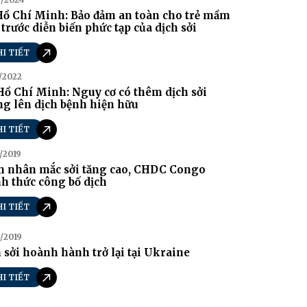
Hồ Chí Minh: Bảo đảm an toàn cho trẻ mầm
trước diễn biến phức tạp của dịch sởi
HI TIẾT
/2022
Hồ Chí Minh: Nguy cơ có thêm dịch sởi
g lên dịch bệnh hiện hữu
HI TIẾT
/2019
h nhân mắc sởi tăng cao, CHDC Congo
h thức công bố dịch
HI TIẾT
/2019
 sởi hoành hành trở lại tại Ukraine
HI TIẾT