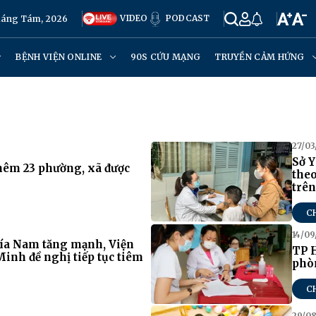
VIDEO
PODCAST
háng Tám, 2026
BỆNH VIỆN ONLINE
90S CỨU MẠNG
TRUYỀN CẢM HỨNG
27/03
Sở Y
hêm 23 phường, xã được
theo
trên
C
14/09
hía Nam tăng mạnh, Viện
TP 
inh đề nghị tiếp tục tiêm
phòn
C
29/0