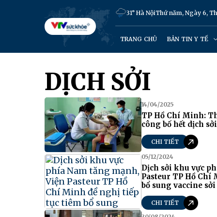
31° Hà Nội
Thứ năm, Ngày 6, T
TRANG CHỦ
BẢN TIN Y TẾ
DỊCH SỞI
14/04/2025
TP Hồ Chí Minh: T
công bố hết dịch sởi
CHI TIẾT
05/12/2024
Dịch sởi khu vực p
Pasteur TP Hồ Chí M
bổ sung vaccine sởi
CHI TIẾT
30/08/2024