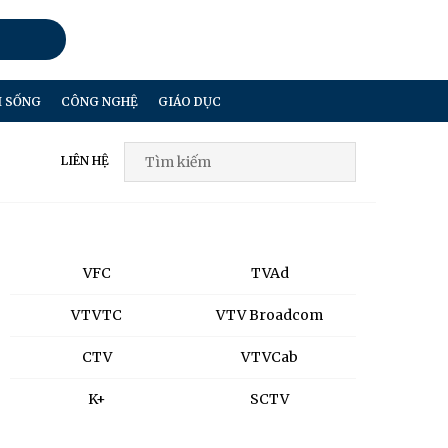
I SỐNG
CÔNG NGHỆ
GIÁO DỤC
LIÊN HỆ
VFC
TVAd
VTVTC
VTV Broadcom
CTV
VTVCab
K+
SCTV