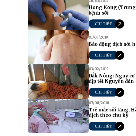
26/03/2019
Hong Kong (Trung 
bệnh sởi
CHI TIẾT
01/03/2019
Báo động dịch sởi h
CHI TIẾT
03/02/2019
Đắk Nông: Nguy cơ 
dịp tết Nguyên đán
CHI TIẾT
07/08/2018
Trẻ mắc sởi tăng, H
dịch theo chu kỳ
CHI TIẾT