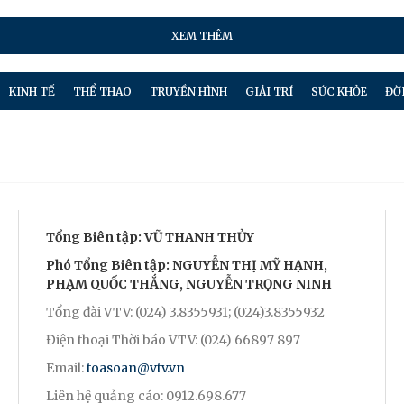
XEM THÊM
KINH TẾ
THỂ THAO
TRUYỀN HÌNH
GIẢI TRÍ
SỨC KHỎE
ĐỜ
Tổng Biên tập: VŨ THANH THỦY
Phó Tổng Biên tập: NGUYỄN THỊ MỸ HẠNH,
PHẠM QUỐC THẮNG, NGUYỄN TRỌNG NINH
Tổng đài VTV: (024) 3.8355931; (024)3.8355932
Điện thoại Thời báo VTV: (024) 66897 897
Email:
toasoan@vtv.vn
Liên hệ quảng cáo: 0912.698.677