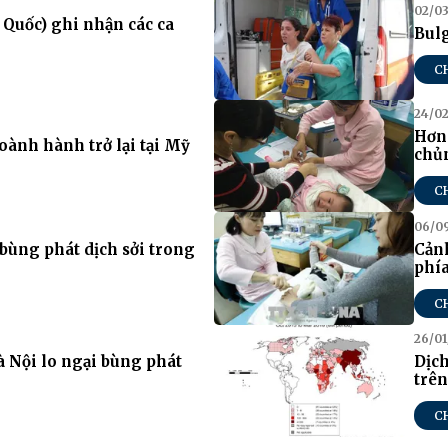
02/03
Quốc) ghi nhận các ca
Bulg
C
24/02
Hơn 
oành hành trở lại tại Mỹ
chủn
C
06/0
bùng phát dịch sởi trong
Cảnh
phí
C
26/01
à Nội lo ngại bùng phát
Dịch
trên
C