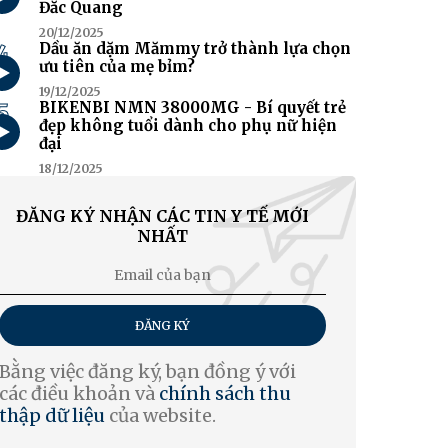
Đắc Quang
20/12/2025
4
Dầu ăn dặm Mămmy trở thành lựa chọn
ưu tiên của mẹ bỉm?
19/12/2025
5
BIKENBI NMN 38000MG - Bí quyết trẻ
đẹp không tuổi dành cho phụ nữ hiện
đại
18/12/2025
ĐĂNG KÝ NHẬN CÁC TIN Y TẾ MỚI
NHẤT
ĐĂNG KÝ
Bằng việc đăng ký, bạn đồng ý với
các điều khoản và
chính sách thu
thập dữ liệu
của website.