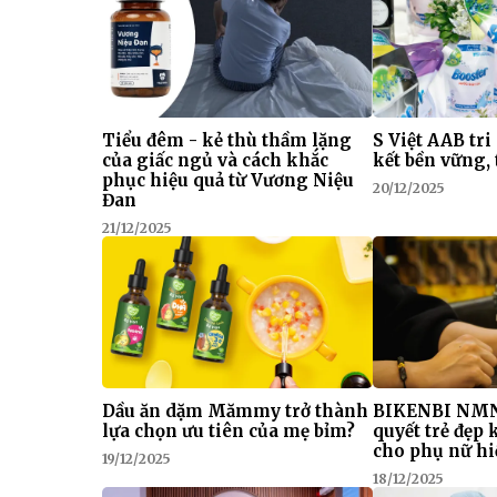
Tiểu đêm - kẻ thù thầm lặng
S Việt AAB tri
của giấc ngủ và cách khắc
kết bền vững, 
phục hiệu quả từ Vương Niệu
20/12/2025
Đan
21/12/2025
Dầu ăn dặm Mămmy trở thành
BIKENBI NMN
lựa chọn ưu tiên của mẹ bỉm?
quyết trẻ đẹp
cho phụ nữ hi
19/12/2025
18/12/2025