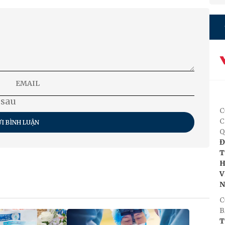
 sau
C
C
I BÌNH LUẬN
Q
Đ
T
H
V
C
B
T