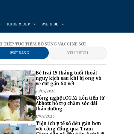
KHỎE & ĐẸP
MẸ & BÉ
Ị TIẾP TỤC TIÊM BỔ SUNG VACCINE SỞI
MỚI ĐĂNG
YÊU THÍCH
Bé trai 15 tháng tuổi thoát
nguy kịch sau khi bị ong vò
vẽ đốt gần 60 vết
23/07/2026
Công nghệ iCGM tiên tiến từ
Abbott hỗ trợ chăm sóc đái
tháo đường
17/07/2026
Tiện ích y tế số đến gần hơn
với cộng đồng qua Trạm