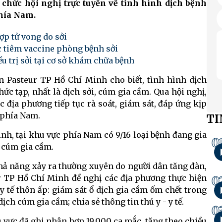
chức hội nghị trực tuyến về tình hình dịch bệnh
phía Nam.
ợp tử vong do sởi
c tiêm vaccine phòng bệnh sởi
ều trị sởi tại cơ sở khám chữa bệnh
n Pasteur TP Hồ Chí Minh cho biết, tình hình dịch
ức tạp, nhất là dịch sởi, cúm gia cầm. Qua hội nghị,
 địa phương tiếp tục rà soát, giám sát, đáp ứng kịp
 phía Nam.
TI
nh, tại khu vực phía Nam có 9/16 loại bệnh đang gia
0
, cúm gia cầm.
hả năng xảy ra thường xuyên do người dân tăng đàn,
eur TP Hồ Chí Minh đề nghị các địa phương thực hiện
0
y tế thôn ấp: giám sát ổ dịch gia cầm ốm chết trong
ch cúm gia cầm; chia sẻ thông tin thú y - y tế.
0
hu vực đã ghi nhận hơn 19.000 ca mắc, tăng theo chiều