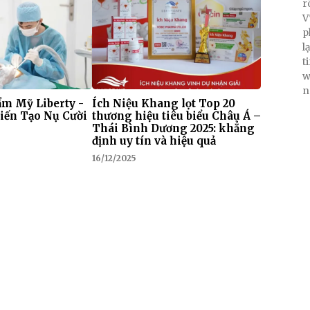
r
V
p
l
t
w
n
m Mỹ Liberty -
Ích Niệu Khang lọt Top 20
iến Tạo Nụ Cười
thương hiệu tiêu biểu Châu Á –
Thái Bình Dương 2025: khẳng
định uy tín và hiệu quả
16/12/2025