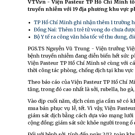
VTV.vn - Viện Pasteur TP Hồ Chí Minh tổ 
truyền nhiễm với 19 địa phương khu vực 
TP Hồ Chí Minh ghi nhận thêm 1 trường h
Đồng Nai: Thêm 1 trẻ tử vong do chưa đượ
Bộ Y tế ra công văn hỏa tốc về thu dung, đi
PGS.TS Nguyễn Vũ Trung - Viện trưởng Việ
bệnh truyền nhiễm đang diễn biến hết sức ph
Viện Pasteur TP Hồ Chí Minh sẽ cùng với các
thời công tác phòng, chống dịch tại khu vực
Theo báo cáo của Viện Pasteur TP Hồ Chí Mi
tăng, trong đó cao nhất là sởi, rubella, ho gà
Vào dịp cuối năm, dịch cúm gia cầm sẽ có k
mua bán phục vụ lễ, tết. Vì vậy, Viện Past
giám sát dịch bằng cách dựa vào mạng lưới 
cộng đồng; giám sát sức khỏe người trong ổ dị
Đối với bệnh sởi, tính đến ngày 2/12, toàn k