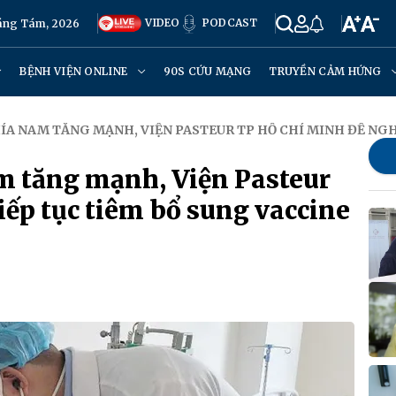
VIDEO
PODCAST
háng Tám, 2026
BỆNH VIỆN ONLINE
90S CỨU MẠNG
TRUYỀN CẢM HỨNG
HÍA NAM TĂNG MẠNH, VIỆN PASTEUR TP HỒ CHÍ MINH ĐỀ NGH
am tăng mạnh, Viện Pasteur
iếp tục tiêm bổ sung vaccine