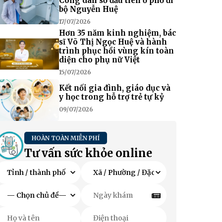
Công dân số đầu tiên ở phố đi
bộ Nguyễn Huệ
17/07/2026
Hơn 35 năm kinh nghiệm, bác
sĩ Võ Thị Ngọc Huệ và hành
trình phục hồi vùng kín toàn
diện cho phụ nữ Việt
15/07/2026
Kết nối gia đình, giáo dục và
y học trong hỗ trợ trẻ tự kỷ
09/07/2026
HOÀN TOÀN MIỄN PHÍ
Tư vấn sức khỏe online