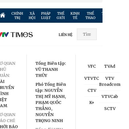
CHÍNH
XÃ
PHÁP
THẾ
KINH
THỂ
TRUYỀN
GIẢ
TRỊ
HỘI
LUẬT
GIỚI
TẾ
THAO
HÌNH
TR
LIÊN HỆ
Ơ QUAN
Tổng Biên tập:
VFC
TVAd
HỦ
VŨ THANH
UẢN:
THỦY
VTVTC
VTV
ÀI
Phó Tổng Biên
Broadcom
RUYỀN
tập: NGUYỄN
CTV
ÌNH
THỊ MỸ HẠNH,
VTVCab
IỆT
PHẠM QUỐC
K+
NAM
THẮNG,
SCTV
Ơ QUAN
NGUYỄN
ÁO CHÍ:
TRỌNG NINH
HỜI BÁO