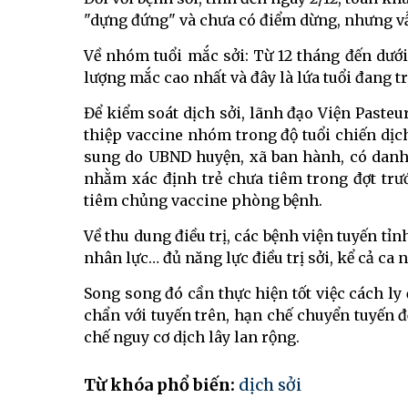
"dựng đứng" và chưa có điểm dừng, nhưng vẫ
Về nhóm tuổi mắc sởi: Từ 12 tháng đến dưới
lượng mắc cao nhất và đây là lứa tuổi đang 
Để kiểm soát dịch sởi, lãnh đạo Viện Paste
thiệp vaccine nhóm trong độ tuổi chiến dị
sung do UBND huyện, xã ban hành, có danh 
nhằm xác định trẻ chưa tiêm trong đợt trư
tiêm chủng vaccine phòng bệnh.
Về thu dung điều trị, các bệnh viện tuyến tỉnh
nhân lực… đủ năng lực điều trị sởi, kể cả ca 
Song song đó cần thực hiện tốt việc cách ly đi
chẩn với tuyến trên, hạn chế chuyển tuyến đ
chế nguy cơ dịch lây lan rộng.
Từ khóa phổ biến:
dịch sởi