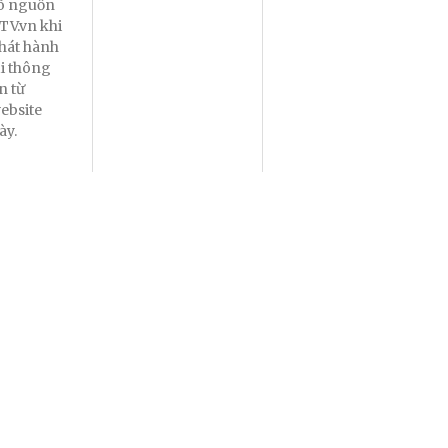
õ nguồn
TV.vn khi
hát hành
ại thông
in từ
ebsite
ày.