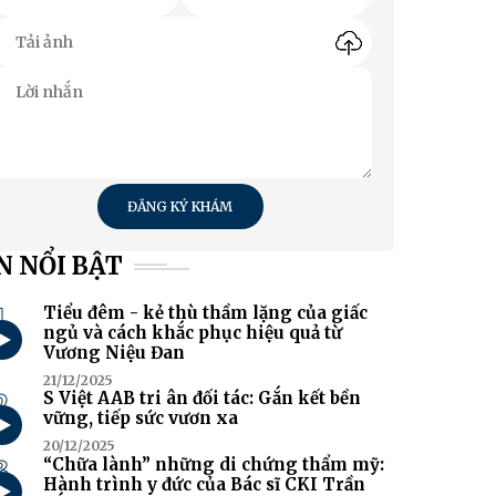
ĐĂNG KÝ KHÁM
N NỔI BẬT
1
Tiểu đêm - kẻ thù thầm lặng của giấc
ngủ và cách khắc phục hiệu quả từ
Vương Niệu Đan
21/12/2025
2
S Việt AAB tri ân đối tác: Gắn kết bền
vững, tiếp sức vươn xa
20/12/2025
3
“Chữa lành” những di chứng thẩm mỹ:
Hành trình y đức của Bác sĩ CKI Trần