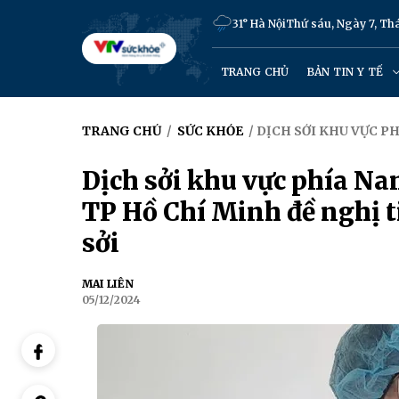
31° Hà Nội
Thứ sáu, Ngày 7, T
TRANG CHỦ
BẢN TIN Y TẾ
TRANG CHỦ
/
SỨC KHỎE
/ DỊCH SỞI KHU VỰC P
Dịch sởi khu vực phía N
TP Hồ Chí Minh đề nghị t
sởi
MAI LIÊN
05/12/2024