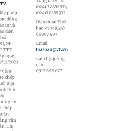
Tổng đài VTV:
TV
(024) 3.8355931;
iấy phép
(024)3.8355932
oạt động
Điện thoại Thời
áo in và
báo VTV: (024)
áo điện
66897 897
ử số
Email:
83/GP-
toasoan@vtv.vn
TTTT
ấp ngày
Liên hệ quảng
9/12/2023
cáo:
0912.698.677
 Cấm
ao chép
ưới mọi
ình thức
ếu
hông có
ự chấp
huận
ằng văn
ản. Ghi