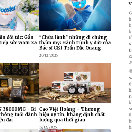
V
G
h
b
b
 ân đối tác: Gắn
“Chữa lành” những di chứng
t
tiếp sức vươn xa
thẩm mỹ: Hành trình y đức của
4
Bác sĩ CKI Trần Đắc Quang
B
20/12/2025
c
2
®
s
d
h
n
k
s
 38000MG - Bí
Cao Việt Hoàng – Thương
 không tuổi dành
hiệu uy tín, khẳng định chất
t
ện đại
lượng qua thời gian
b
b
17/12/2025