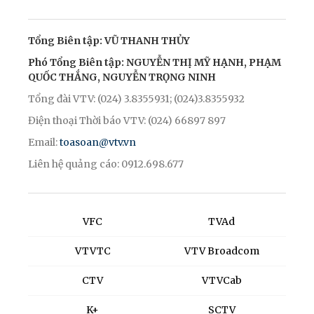
Tổng Biên tập: VŨ THANH THỦY
Phó Tổng Biên tập: NGUYỄN THỊ MỸ HẠNH, PHẠM
QUỐC THẮNG, NGUYỄN TRỌNG NINH
Tổng đài VTV: (024) 3.8355931; (024)3.8355932
Điện thoại Thời báo VTV: (024) 66897 897
Email:
toasoan@vtv.vn
Liên hệ quảng cáo: 0912.698.677
VFC
TVAd
VTVTC
VTV Broadcom
CTV
VTVCab
K+
SCTV