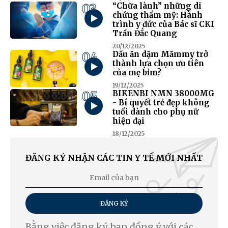
03
“Chữa lành” những di
chứng thẩm mỹ: Hành
trình y đức của Bác sĩ CKI
Trần Đắc Quang
20/12/2025
04
Dầu ăn dặm Mămmy trở
thành lựa chọn ưu tiên
của mẹ bỉm?
19/12/2025
05
BIKENBI NMN 38000MG
- Bí quyết trẻ đẹp không
tuổi dành cho phụ nữ
hiện đại
18/12/2025
ĐĂNG KÝ NHẬN CÁC TIN Y TẾ MỚI NHẤT
ĐĂNG KÝ
Bằng việc đăng ký, bạn đồng ý với các