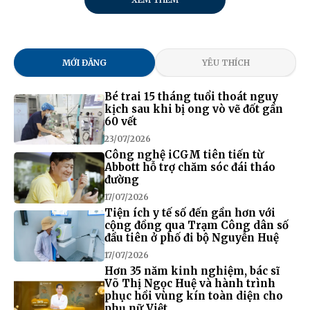
MỚI ĐĂNG
YÊU THÍCH
Bé trai 15 tháng tuổi thoát nguy
kịch sau khi bị ong vò vẽ đốt gần
60 vết
23/07/2026
Công nghệ iCGM tiên tiến từ
Abbott hỗ trợ chăm sóc đái tháo
đường
17/07/2026
Tiện ích y tế số đến gần hơn với
cộng đồng qua Trạm Công dân số
đầu tiên ở phố đi bộ Nguyễn Huệ
17/07/2026
Hơn 35 năm kinh nghiệm, bác sĩ
Võ Thị Ngọc Huệ và hành trình
phục hồi vùng kín toàn diện cho
phụ nữ Việt