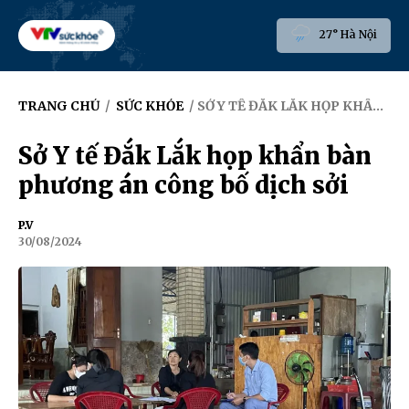
27° Hà Nội
TRANG CHỦ
/
SỨC KHỎE
/ SỞ Y TẾ ĐẮK LẮK HỌP KHẨN BÀN PHƯƠNG ÁN CÔNG BỐ DỊCH SỞI
Sở Y tế Đắk Lắk họp khẩn bàn
phương án công bố dịch sởi
P.V
30/08/2024