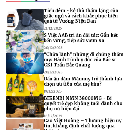
Tiểu đêm - kẻ thù thầm lặng của
giấc ngủ và cách khắc phục hiệu
quả từ Vương Niệu Đan
21/12/2025
S Việt AAB tri ân đối tác: Gắn kết
bền vững, tiếp sức vươn xa
20/12/2025
“Chữa lành” những di chứng thẩm
mỹ: Hành trình y đức của Bác sĩ
CKI Trần Đắc Quang
20/12/2025
Dầu ăn dặm Mămmy trở thành lựa
chọn ưu tiên của mẹ bỉm?
19/12/2025
BIKENBI NMN 38000MG - Bí
quyết trẻ đẹp không tuổi dành cho
phụ nữ hiện đại
18/12/2025
Cao Việt Hoàng – Thương hiệu uy
tín, khẳng định chất lượng qua