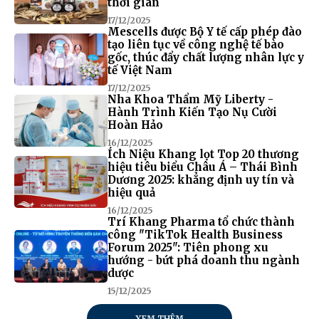
thời gian
17/12/2025
Mescells được Bộ Y tế cấp phép đào
tạo liên tục về công nghệ tế bào
gốc, thúc đẩy chất lượng nhân lực y
tế Việt Nam
17/12/2025
Nha Khoa Thẩm Mỹ Liberty -
Hành Trình Kiến Tạo Nụ Cười
Hoàn Hảo
16/12/2025
Ích Niệu Khang lọt Top 20 thương
hiệu tiêu biểu Châu Á – Thái Bình
Dương 2025: khẳng định uy tín và
hiệu quả
16/12/2025
Trí Khang Pharma tổ chức thành
công "TikTok Health Business
Forum 2025": Tiên phong xu
hướng - bứt phá doanh thu ngành
dược
15/12/2025
XEM THÊM