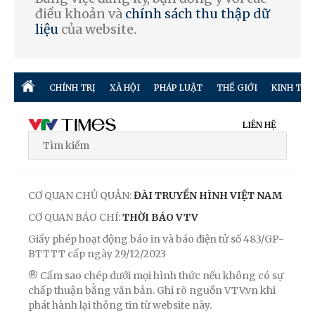
điều khoản và
chính sách thu thập dữ
liệu
của website.
CHÍNH TRỊ
XÃ HỘI
PHÁP LUẬT
THẾ GIỚI
KINH TẾ
LIÊN HỆ
CƠ QUAN CHỦ QUẢN:
ĐÀI TRUYỀN HÌNH VIỆT NAM
CƠ QUAN BÁO CHÍ:
THỜI BÁO VTV
Giấy phép hoạt động báo in và báo điện tử số 483/GP-
BTTTT cấp ngày 29/12/2023
® Cấm sao chép dưới mọi hình thức nếu không có sự
chấp thuận bằng văn bản. Ghi rõ nguồn VTV.vn khi
phát hành lại thông tin từ website này.