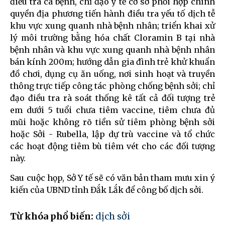
điều tra ca bệnh, chỉ đạo y tế cơ sở phối hợp chính
quyền địa phương tiến hành điều tra yếu tố dịch tễ
khu vực xung quanh nhà bệnh nhân; triển khai xử
lý môi trường bằng hóa chất Cloramin B tại nhà
bệnh nhân và khu vực xung quanh nhà bệnh nhân
bán kính 200m; hướng dẫn gia đình trẻ khử khuẩn
đồ chơi, dụng cụ ăn uống, nơi sinh hoạt và truyền
thông trực tiếp công tác phòng chống bệnh sởi; chỉ
đạo điều tra rà soát thống kê tất cả đối tượng trẻ
em dưới 5 tuổi chưa tiêm vaccine, tiêm chưa đủ
mũi hoặc không rõ tiền sử tiêm phòng bệnh sởi
hoặc Sởi - Rubella, lập dự trù vaccine và tổ chức
các hoạt động tiêm bù tiêm vét cho các đối tượng
này.
Sau cuộc họp, Sở Y tế sẽ có văn bản tham mưu xin ý
kiến của UBND tỉnh Đắk Lắk để công bố dịch sởi.
Từ khóa phổ biến:
dịch sởi