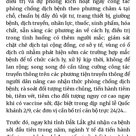
điều trị và dự phòng kích hoạt ngay công tác
phòng chống dịch bệnh theo phương châm 4 tại
chỗ, chuẩn bị đầy đủ vật tư, trang thiết bị, giường
bệnh, dịch truyền, nhân lực, thuốc, sinh phẩm, hóa
chất, sẵn sàng các phương án về cách ly, điều trị
trong tình huống có thêm người mắc; giám sát
chặt chẽ dịch tại cộng đồng, cơ sở y tế, vùng có ổ
dịch cũ nhằm phát hiện sớm các trường hợp mắc
bệnh để tổ chức cách ly, xử lý kịp thời, không để
lan rộng; song song đó cần tăng cường công tác
truyền thông trên các phương tiện truyền thông để
người dân nâng cao nhận thức phòng chống dịch
bệnh; rà soát đối tượng tiêm chủng, tiến hành tiêm
bù, tiêm vét, tiêm cho đối tượng nguy cơ cao ngay
khi có vaccine sởi; đặc biệt trong dịp nghỉ lễ Quốc
khánh 2/9, các đơn vị cần bố trí cán bộ trực 24/24…
Trước đó, ngay khi tỉnh Đắk Lắk ghi nhận ca bệnh
sởi đầu tiên trong năm, ngành Y tế đã tiến hành