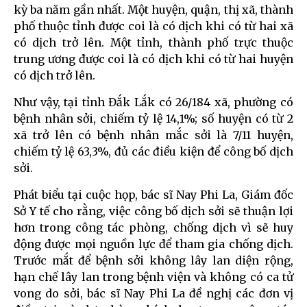
kỳ ba năm gần nhất. Một huyện, quận, thị xã, thành
phố thuộc tỉnh được coi là có dịch khi có từ hai xã
có dịch trở lên. Một tỉnh, thành phố trực thuộc
trung ương được coi là có dịch khi có từ hai huyện
có dịch trở lên.
Như vậy, tại tỉnh Đắk Lắk có 26/184 xã, phường có
bệnh nhân sởi, chiếm tỷ lệ 14,1%; số huyện có từ 2
xã trở lên có bệnh nhân mắc sởi là 7/11 huyện,
chiếm tỷ lệ 63,3%, đủ các điều kiện để công bố dịch
sởi.
Phát biểu tại cuộc họp, bác sĩ Nay Phi La, Giám đốc
Sở Y tế cho rằng, việc công bố dịch sởi sẽ thuận lợi
hơn trong công tác phòng, chống dịch vì sẽ huy
động được mọi nguồn lực để tham gia chống dịch.
Trước mắt để bệnh sởi không lây lan diện rộng,
hạn chế lây lan trong bệnh viện và không có ca tử
vong do sởi, bác sĩ Nay Phi La đề nghị các đơn vị